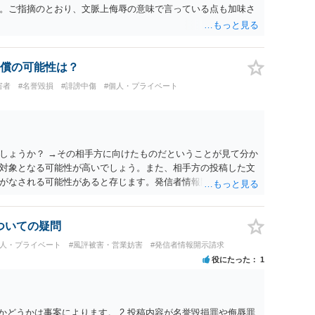
。ご指摘のとおり、文脈上侮辱の意味で言っている点も加味さ
償の可能性は？
害者
#名誉毀損
#誹謗中傷
#個人・プライベート
しょうか？ →その相手方に向けたものだということが見て分か
対象となる可能性が高いでしょう。また、相手方の投稿した文
がなされる可能性があると存じます。発信者情報開示請求が進
に、意見照会がなされます。アカウント情報開示の場合は、ア
ます。 また、された場合賠償金はいくらでしょうか。 →ケー
単位まで様々でしょう。裁判外であれば交渉して相手方の請求
についての疑問
しょう。
個人・プライベート
#風評被害・営業妨害
#発信者情報開示請求
役にたった
1
かどうかは事案によります。 2.投稿内容が名誉毀損罪や侮辱罪