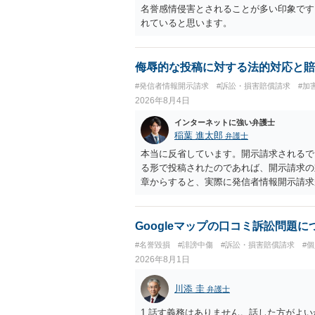
名誉感情侵害とされることが多い印象です
れていると思います。
侮辱的な投稿に対する法的対応と賠
#発信者情報開示請求
#訴訟・損害賠償請求
#加
2026年8月4日
インターネットに強い弁護士
稲葉 進太郎
弁護士
本当に反省しています。開示請求されるで
る形で投稿されたのであれば、開示請求の
章からすると、実際に発信者情報開示請求
むと、投稿に使った回線の契約者のところ
カウントの登録メールに意見照会がなされ
スバイケースであり、数万円から１００万
Googleマップの口コミ訴訟問題
額から減額することを試みることとなるで
#名誉毀損
#誹謗中傷
#訴訟・損害賠償請求
#
2026年8月1日
川添 圭
弁護士
1.話す義務はありません。話した方がよい