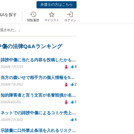
弁護士の方はこちら
&Aを探す
閲覧履歴
マイリスト
ログイン
を流された。」
中傷の法律Q&Aランキング
誹謗中傷に当たる内容を投稿したかもしれない。開示請求や民事刑事裁判に発展しうるのか教えて欲しい。
4
2026年7月27日
当方の腹いせで相手方の個人情報をSNSで晒してしまい名誉毀損させてしまったかもしれない
2
2026年7月29日
知的障害者と言う文言が名誉毀損か名誉感情の侵害になるか教えてほしい。
1
2026年8月4日
ネットでの誹謗中傷によるコミケ売上減少、損害賠償は可能か？
4
2026年7月30日
示談書に口外禁止条項を入れるリスクはありますか？