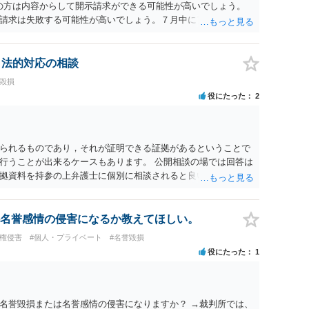
ramの方は内容からして開示請求ができる可能性が高いでしょう。
請求は失敗する可能性が高いでしょう。７月中にアカウントが
する可能性が高いように思われます。 相手を特定できた場合、
は可能でしょうか？ →訴訟外の交渉で相手方が認めれば負担さ
なった場合は、実際の弁護士費用が認められる場合と認められ
、法的対応の相談
ょう。
誉毀損
役にたった
2
られるものであり，それが証明できる証拠があるということで
行うことが出来るケースもあります。 公開相談の場では回答は
拠資料を持参の上弁護士に個別に相談されると良いでしょう。
名誉感情の侵害になるか教えてほしい。
像権侵害
#個人・プライベート
#名誉毀損
役にたった
1
名誉毀損または名誉感情の侵害になりますか？ →裁判所では、