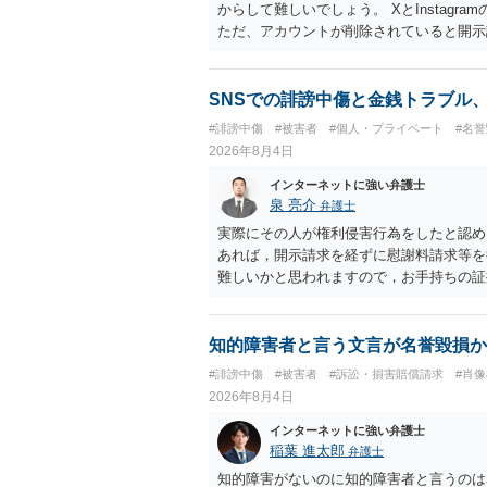
からして難しいでしょう。 XとInstag
ただ、アカウントが削除されていると開示
削除されている場合、今から進めても失敗
相手に全ての弁護士費用を負担させること
せることができるでしょう。訴訟で判決と
SNSでの誹謗中傷と金銭トラブル
ない場合があり何ともいえないところでし
#誹謗中傷
#被害者
#個人・プライベート
#名
2026年8月4日
インターネットに強い弁護士
泉 亮介
弁護士
実際にその人が権利侵害行為をしたと認め
あれば，開示請求を経ずに慰謝料請求等を
難しいかと思われますので，お手持ちの証
知的障害者と言う文言が名誉毀損か
#誹謗中傷
#被害者
#訴訟・損害賠償請求
#肖
2026年8月4日
インターネットに強い弁護士
稲葉 進太郎
弁護士
知的障害がないのに知的障害者と言うのは