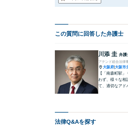
この質問に回答した弁護士
川添 圭
弁護
アテンド総合法律
大阪府
大阪市
|
【「南森町駅」
わず、様々な相
て、適切なアド
法律Q&Aを探す