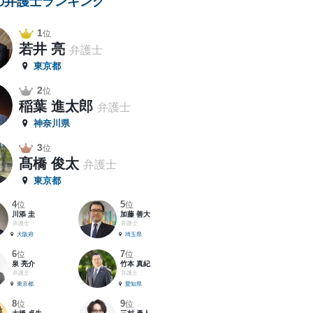
の弁護士ランキング
1
位
若井 亮
弁護士
東京都
2
位
稲葉 進太郎
弁護士
神奈川県
3
位
髙橋 俊太
弁護士
東京都
4
5
位
位
川添 圭
加藤 善大
弁護士
弁護士
大阪府
埼玉県
6
7
位
位
泉 亮介
竹本 真紀
弁護士
弁護士
東京都
愛知県
8
9
位
位