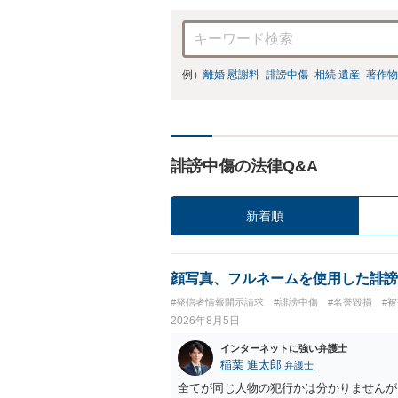
例）
離婚 慰謝料
誹謗中傷
相続 遺産
著作物
誹謗中傷の法律Q&A
新着順
顔写真、フルネームを使用した誹謗
#発信者情報開示請求
#誹謗中傷
#名誉毀損
#
2026年8月5日
インターネットに強い弁護士
稲葉 進太郎
弁護士
全てが同じ人物の犯行かは分かりませんが