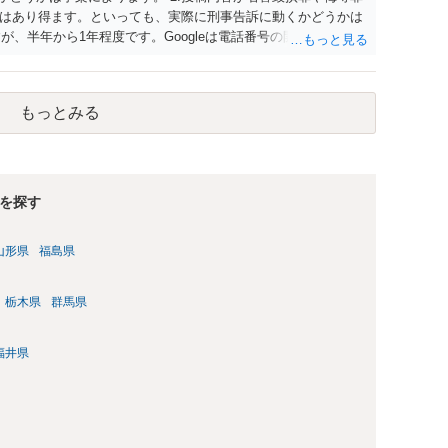
はあり得ます。といっても、実際に刑事告訴に動くかどうかは
が、半年から1年程度です。Googleは電話番号の開示請求もで
なるよう、複数ルートで開示請求が行われることが多いです。
場合、開示請求者はある程度対象者を特定できている（ただし
開示請求をする）というケースが比較的多いと思われます。
もっとみる
を探す
山形県
福島県
栃木県
群馬県
福井県