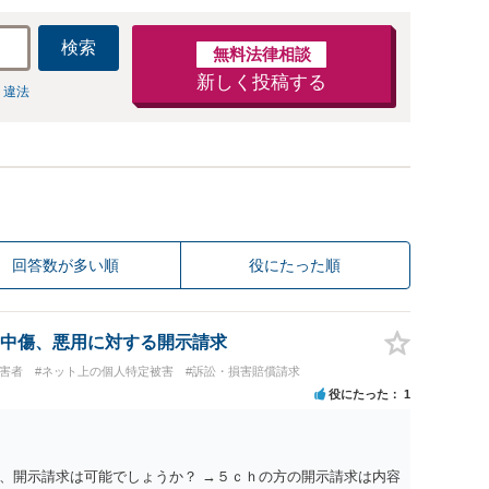
検索
無料法律相談
新しく投稿する
 違法
回答数が多い順
役にたった順
中傷、悪用に対する開示請求
被害者
#ネット上の個人特定被害
#訴訟・損害賠償請求
役にたった
1
、開示請求は可能でしょうか？ →５ｃｈの方の開示請求は内容