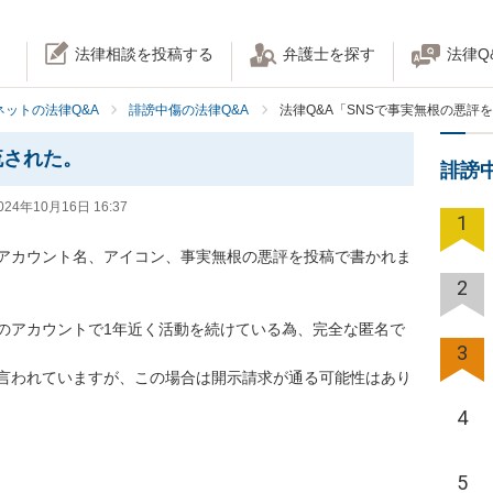
法律相談を投稿する
弁護士を探す
法律Q
ネットの法律Q&A
誹謗中傷の法律Q&A
法律Q&A「SNSで事実無根の悪評
流された。
誹謗
024年10月16日 16:37
1
のアカウント名、アイコン、事実無根の悪評を投稿で書かれま
2
のアカウントで1年近く活動を続けている為、完全な匿名で
3
言われていますが、この場合は開示請求が通る可能性はあり
4
5