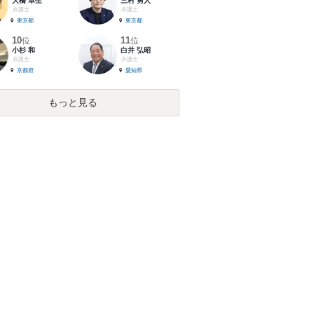
大橋 卓生
三村 勇人
弁護士
弁護士
東京都
東京都
10
11
位
位
小杉 和
白井 弘昭
弁護士
弁護士
京都府
愛知県
もっと見る