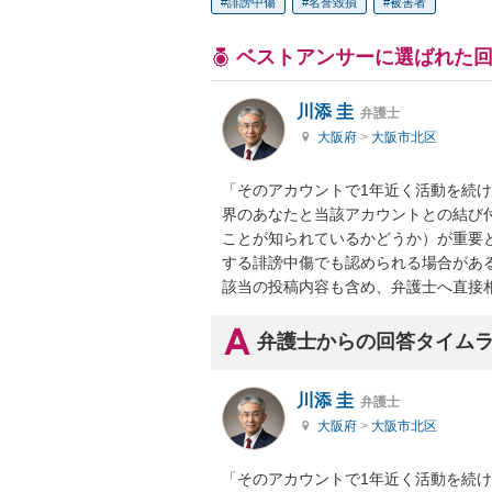
誹謗中傷
名誉毀損
被害者
ベストアンサーに選ばれた
川添 圭
弁護士
大阪府
>
大阪市北区
「そのアカウントで1年近く活動を続
界のあなたと当該アカウントとの結び
ことが知られているかどうか）が重要
する誹謗中傷でも認められる場合がある
該当の投稿内容も含め、弁護士へ直接
弁護士からの回答タイム
川添 圭
弁護士
大阪府
>
大阪市北区
「そのアカウントで1年近く活動を続