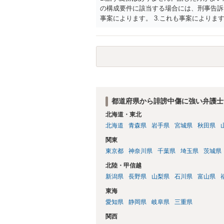
の構成要件に該当する場合には、刑事告訴
事案によります。 3.これも事案によります
きることが多いので、少しでも特定可能に
さらにいえば、利用者からの口コミ投稿の
証拠による裏付けか必要なので発信者情報
都道府県から誹謗中傷に強い弁護士
北海道・東北
北海道
青森県
岩手県
宮城県
秋田県
関東
東京都
神奈川県
千葉県
埼玉県
茨城県
北陸・甲信越
新潟県
長野県
山梨県
石川県
富山県
東海
愛知県
静岡県
岐阜県
三重県
関西