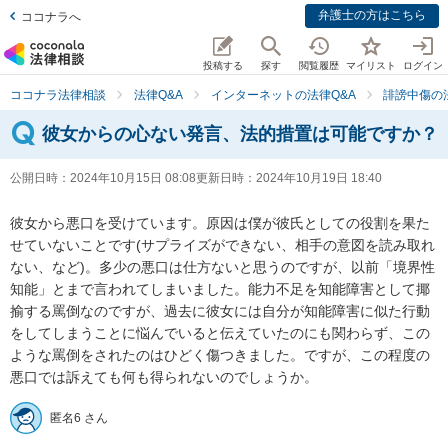
弁護士の方はこちら
ココナラへ
投稿する
探す
閲覧履歴
マイリスト
ログイン
ココナラ法律相談
法律Q&A
インターネットの法律Q&A
誹謗中傷の
彼女からの心ない発言、法的措置は可能ですか？
公開日時：
2024年10月15日 08:08
更新日時：
2024年10月19日 18:40
彼女から悪口を受けています。原因は僕が彼氏としての役割を果た
せていないことです(サプライズができない、相手の意図を読み取れ
ない、など)。多少の悪口は仕方ないと思うのですが、以前「境界性
知能」とまで言われてしまいました。能力不足を知能障害として揶
揄する罵倒なのですが、過去に彼女には自分が知能障害に似た行動
をしてしまうことに悩んでいると伝えていたのにも関わらず、この
ような罵倒をされたのはひどく傷つきました。ですが、この程度の
悪口では訴えても何も得られないのでしょうか。
匿名6 さん