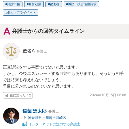
誹謗中傷
名誉毀損
被害者
訴訟・損害賠償請求
個人・プライベート
弁護士からの回答タイムライン
匿名A
弁護士
正直訴訟をする事案ではないと思います。

しかし、今後エスカレートする可能性もありますし、そういう相手
では将来も考えれないでしょう。

早目に分かれるのがよいかと思います。
2024年10月15日 08:08
役に立った
2
稲葉 進太郎
弁護士
神奈川県
>
川崎市川崎区
インターネットに注力する弁護士