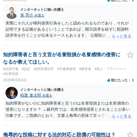
訴訟で判決となった場合は、実際の弁護士費用が認められる場合と認
められない場合があり何ともいえないところでしょう。
インターネットに強い弁護士
泉 亮介
弁護士
実際にその人が権利侵害行為をしたと認められるものであり，それが
証明できる証拠があるということであれば，開示請求を経ずに慰謝料
請求等を行うことが出来るケースもあります。 公開相談の場では回答
は難しいかと思われますので，お手持ちの証拠資料を持参の上弁護士
に個別に相談されると良いでしょう。
知的障害者と言う文言が名誉毀損か名誉感情の侵害に
なるか教えてほしい。
#誹謗中傷
#訴訟・損害賠償請求
#肖像権侵害
#被害者
#個人・プライベート
#名誉毀損
2026年8月4日
役にたった
1
インターネットに強い弁護士
稲葉 進太郎
弁護士
知的障害がないのに知的障害者と言うのは名誉毀損または名誉感情の
侵害になりますか？ →裁判所では、名誉感情侵害とされることが多い
印象です。ご指摘のとおり、文脈上侮辱の意味で言っている点も加味
されていると思います。
侮辱的な投稿に対する法的対応と賠償の可能性は？