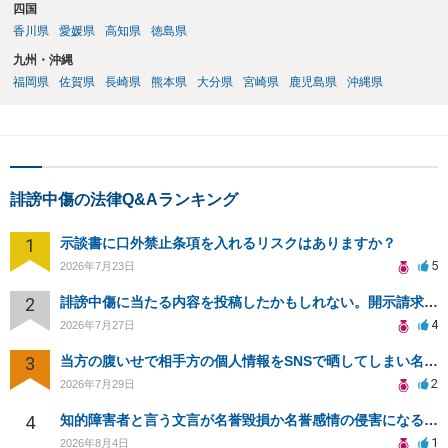
四国
香川県
愛媛県
高知県
徳島県
九州・沖縄
福岡県
佐賀県
長崎県
熊本県
大分県
宮崎県
鹿児島県
沖縄県
誹謗中傷の法律Q&Aランキング
1
示談書に口外禁止条項を入れるリスクはありますか？
5
2026年7月23日
2
誹謗中傷に当たる内容を投稿したかもしれない。開示請求や民事刑事裁判に発展しうるのか教えて欲しい。
4
2026年7月27日
3
当方の腹いせで相手方の個人情報をSNSで晒してしまい名誉毀損させてしまったかもしれない
2
2026年7月29日
4
知的障害者と言う文言が名誉毀損か名誉感情の侵害になるか教えてほしい。
1
2026年8月4日