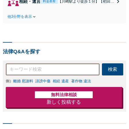
相続・遺言
【川崎駅より徒歩１分】【初回相
料金表有
割・婚姻費用・養育費・財
談無料】遺産相続トラブルや遺言
産分与・離婚の慰謝料など
作成などの相続問題に豊富な実績
実績多数。川崎地域に根ざ
他3分野を表示
があります。安心・信頼・丁寧を
した弁護士として、あなた
心がけ，質の高いリーガルサービ
の人生の再スタートを全力
スを目指しております。
で後押しします。
法律Q&Aを探す
検索
例）
離婚 慰謝料
誹謗中傷
相続 遺産
著作物 違法
無料法律相談
新しく投稿する