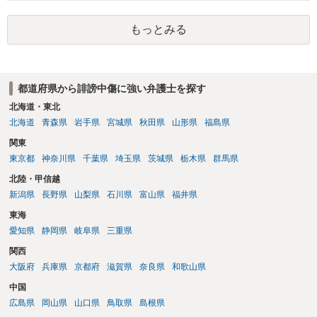
です。Googleは電話番号の開示請求もできることが多いので、少しで
も特定可能になるよう、複数ルートで開示請求が行われることが多い
もっとみる
です。さらにいえば、利用者からの口コミ投稿の場合、開示請求者は
ある程度対象者を特定できている（ただし証拠による裏付けか必要な
ので発信者情報開示請求をする）というケースが比較的多いと思われ
ます。
都道府県から誹謗中傷に強い弁護士を探す
北海道・東北
北海道
青森県
岩手県
宮城県
秋田県
山形県
福島県
関東
東京都
神奈川県
千葉県
埼玉県
茨城県
栃木県
群馬県
北陸・甲信越
新潟県
長野県
山梨県
石川県
富山県
福井県
東海
愛知県
静岡県
岐阜県
三重県
関西
大阪府
兵庫県
京都府
滋賀県
奈良県
和歌山県
中国
広島県
岡山県
山口県
鳥取県
島根県