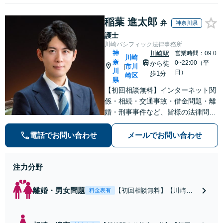
稲葉 進太郎
弁
神奈川県
護士
川崎パシフィック法律事務所
神
川崎駅
営業時間：09:0
川崎
奈
0~22:00（平
から徒
市川
|
川
日）
歩1分
崎区
県
【初回相談無料】インターネット関
係・相続・交通事故・借金問題・離
婚・刑事事件など、皆様の法律問題
を解決すべく、親身になって取り組
みます。クチコミ・リピーターの方
電話でお問い合わせ
メールでお問い合わせ
も多数。お気軽にお問い合わせ下さ
い。
注力分野
離婚・男女問題
【初回相談無料】【川崎駅
料金表有
徒歩1分】不貞行為の慰謝料
（請求された／請求した
い）・熟年離婚・年金分