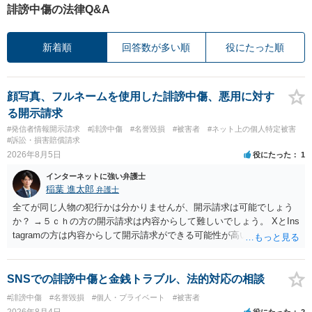
誹謗中傷の法律Q&A
新着順
回答数が多い順
役にたった順
顔写真、フルネームを使用した誹謗中傷、悪用に対す
る開示請求
#発信者情報開示請求
#誹謗中傷
#名誉毀損
#被害者
#ネット上の個人特定被害
#訴訟・損害賠償請求
2026年8月5日
役にたった
1
インターネットに強い弁護士
稲葉 進太郎
弁護士
全てが同じ人物の犯行かは分かりませんが、開示請求は可能でしょう
か？ →５ｃｈの方の開示請求は内容からして難しいでしょう。 XとIns
tagramの方は内容からして開示請求ができる可能性が高いでしょう。
ただ、アカウントが削除されていると開示請求は失敗する可能性が高
いでしょう。７月中にアカウントが削除されている場合、今から進め
ても失敗する可能性が高いように思われます。 相手を特定できた場
SNSでの誹謗中傷と金銭トラブル、法的対応の相談
合、相手に全ての弁護士費用を負担させることは可能でしょうか？ →
#誹謗中傷
#名誉毀損
#個人・プライベート
#被害者
訴訟外の交渉で相手方が認めれば負担させることができるでしょう。
2026年8月4日
役にたった
2