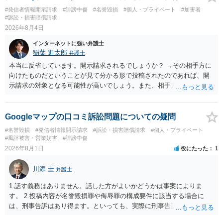
#発信者情報開示請求
#誹謗中傷
#名誉毀損
#個人・プライベート
#加害者
#訴訟・損害賠償請求
2026年8月4日
インターネットに強い弁護士
稲葉 進太郎
弁護士
本当に反省しています。開示請求されるでしょうか？ →その相手方に
向けたものだということが見て分かる形で投稿されたのであれば、開
示請求の対象となる可能性が高いでしょう。また、相手方の投稿した
文章からすると、実際に発信者情報開示請求がなされる可能性がある
と存じます。発信者情報開示請求が進むと、投稿に使った回線の契約
者のところに、意見照会がなされます。アカウント情報開示の場合
Googleマップの口コミ訴訟問題についての疑問
は、アカウントの登録メールに意見照会がなされます。 また、された
#名誉毀損
#発信者情報開示請求
#訴訟・損害賠償請求
#個人・プライベート
場合賠償金はいくらでしょうか。 →ケースバイケースであり、数万円
#風評被害・営業妨害
#誹謗中傷
から１００万単位まで様々でしょう。裁判外であれば交渉して相手方
2026年8月1日
役にたった
1
の請求額から減額することを試みることとなるでしょう。
川添 圭
弁護士
1.話す義務はありません。話した方がよいかどうかは事案によりま
す。 2.投稿内容が名誉毀損罪や侮辱罪の構成要件に該当する場合に
は、刑事告訴はあり得ます。といっても、実際に刑事告訴に動くかど
うかは事案によります。 3.これも事案によりますが、半年から1年程度