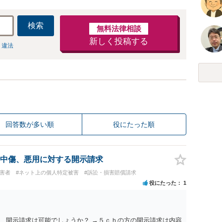
検索
無料法律相談
新しく投稿する
 違法
回答数が多い順
役にたった順
中傷、悪用に対する開示請求
被害者
#ネット上の個人特定被害
#訴訟・損害賠償請求
役にたった
1
、開示請求は可能でしょうか？ →５ｃｈの方の開示請求は内容