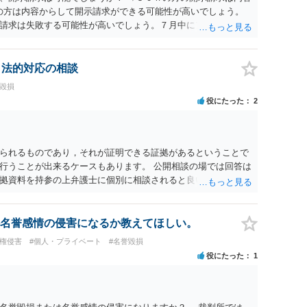
ramの方は内容からして開示請求ができる可能性が高いでしょう。
請求は失敗する可能性が高いでしょう。７月中にアカウントが
する可能性が高いように思われます。 相手を特定できた場合、
は可能でしょうか？ →訴訟外の交渉で相手方が認めれば負担さ
なった場合は、実際の弁護士費用が認められる場合と認められ
、法的対応の相談
ょう。
誉毀損
役にたった
2
られるものであり，それが証明できる証拠があるということで
行うことが出来るケースもあります。 公開相談の場では回答は
拠資料を持参の上弁護士に個別に相談されると良いでしょう。
名誉感情の侵害になるか教えてほしい。
像権侵害
#個人・プライベート
#名誉毀損
役にたった
1