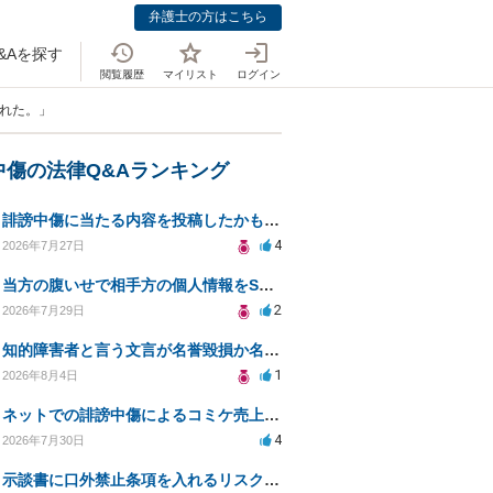
弁護士の方はこちら
&Aを探す
閲覧履歴
マイリスト
ログイン
われた。」
中傷の法律Q&Aランキング
誹謗中傷に当たる内容を投稿したかもしれない。開示請求や民事刑事裁判に発展しうるのか教えて欲しい。
4
2026年7月27日
当方の腹いせで相手方の個人情報をSNSで晒してしまい名誉毀損させてしまったかもしれない
2
2026年7月29日
知的障害者と言う文言が名誉毀損か名誉感情の侵害になるか教えてほしい。
1
2026年8月4日
ネットでの誹謗中傷によるコミケ売上減少、損害賠償は可能か？
4
2026年7月30日
示談書に口外禁止条項を入れるリスクはありますか？