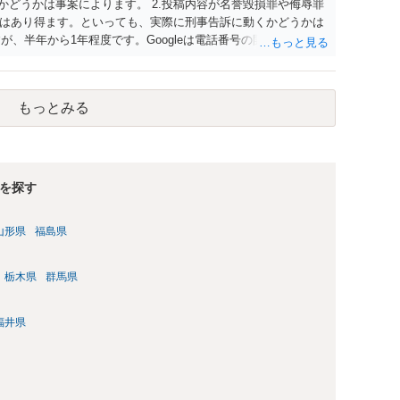
かどうかは事案によります。 2.投稿内容が名誉毀損罪や侮辱罪
はあり得ます。といっても、実際に刑事告訴に動くかどうかは
が、半年から1年程度です。Googleは電話番号の開示請求もで
なるよう、複数ルートで開示請求が行われることが多いです。
場合、開示請求者はある程度対象者を特定できている（ただし
開示請求をする）というケースが比較的多いと思われます。
もっとみる
を探す
山形県
福島県
栃木県
群馬県
福井県