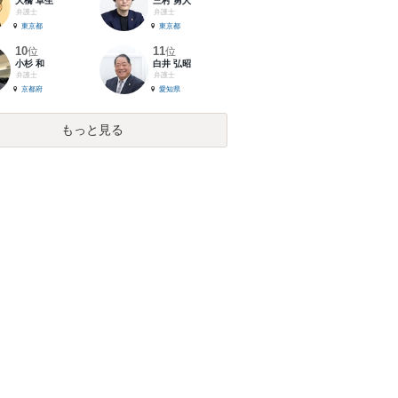
大橋 卓生
三村 勇人
弁護士
弁護士
東京都
東京都
10
11
位
位
小杉 和
白井 弘昭
弁護士
弁護士
京都府
愛知県
もっと見る