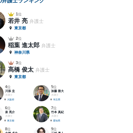
の弁護士ランキング
1
位
若井 亮
弁護士
東京都
2
位
稲葉 進太郎
弁護士
神奈川県
3
位
髙橋 俊太
弁護士
東京都
4
5
位
位
川添 圭
加藤 善大
弁護士
弁護士
大阪府
埼玉県
6
7
位
位
泉 亮介
竹本 真紀
弁護士
弁護士
東京都
愛知県
8
9
位
位