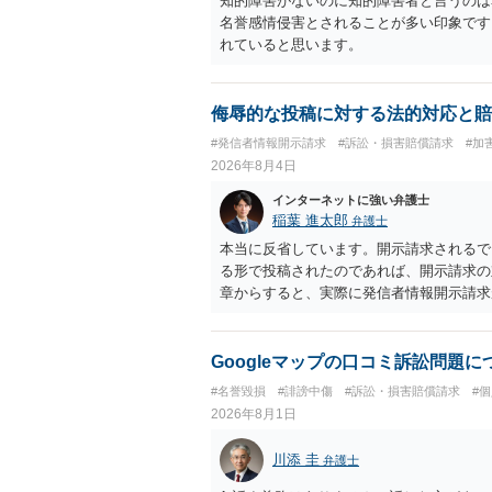
知的障害がないのに知的障害者と言うのは
名誉感情侵害とされることが多い印象です
れていると思います。
侮辱的な投稿に対する法的対応と賠
#発信者情報開示請求
#訴訟・損害賠償請求
#加
2026年8月4日
インターネットに強い弁護士
稲葉 進太郎
弁護士
本当に反省しています。開示請求されるで
る形で投稿されたのであれば、開示請求の
章からすると、実際に発信者情報開示請求
むと、投稿に使った回線の契約者のところ
カウントの登録メールに意見照会がなされ
スバイケースであり、数万円から１００万
Googleマップの口コミ訴訟問題
額から減額することを試みることとなるで
#名誉毀損
#誹謗中傷
#訴訟・損害賠償請求
#
2026年8月1日
川添 圭
弁護士