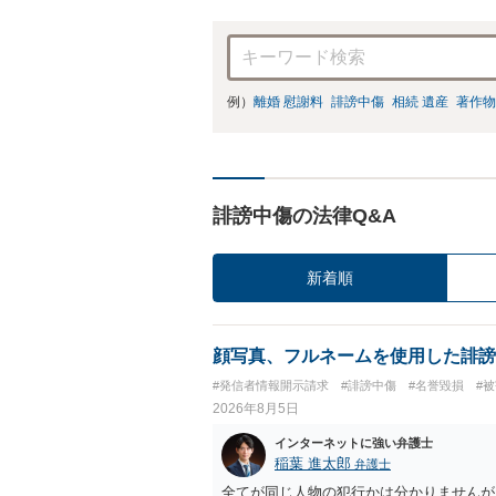
例）
離婚 慰謝料
誹謗中傷
相続 遺産
著作物
誹謗中傷の法律Q&A
新着順
顔写真、フルネームを使用した誹謗
#発信者情報開示請求
#誹謗中傷
#名誉毀損
#
2026年8月5日
インターネットに強い弁護士
稲葉 進太郎
弁護士
全てが同じ人物の犯行かは分かりませんが