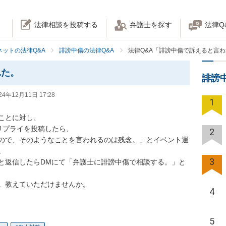
法律相談を投稿する
弁護士を探す
法律Q
ネットの法律Q&A
誹謗中傷の法律Q&A
法律Q&A「誹謗中傷で訴えると言
れた。
誹謗
24年12月11日 17:28
1
とに対し、

プライを投稿したら、

2
ので、そのようなことを言われるのは残念。」とイベント運


3
と返信したらDMにて「弁護士に誹謗中傷で相談する。」と
。教えていただけませんか。
4
5