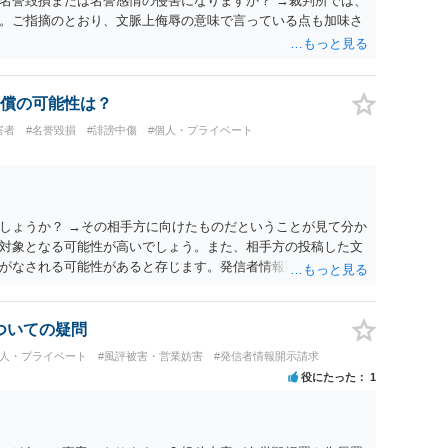
名誉毀損または名誉感情の侵害になりますか？ →裁判所では、
。ご指摘のとおり、文脈上侮辱の意味で言っている点も加味さ
償の可能性は？
害者
#名誉毀損
#誹謗中傷
#個人・プライベート
しょうか？ →その相手方に向けたものだということが見て分か
対象となる可能性が高いでしょう。また、相手方の投稿した文
がなされる可能性があると存じます。発信者情報開示請求が進
に、意見照会がなされます。アカウント情報開示の場合は、ア
ます。 また、された場合賠償金はいくらでしょうか。 →ケー
単位まで様々でしょう。裁判外であれば交渉して相手方の請求
についての疑問
しょう。
個人・プライベート
#風評被害・営業妨害
#発信者情報開示請求
役にたった
1