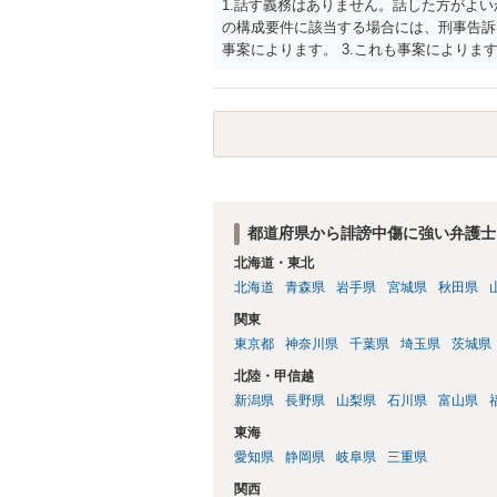
1.話す義務はありません。話した方がよい
の構成要件に該当する場合には、刑事告訴
事案によります。 3.これも事案によります
きることが多いので、少しでも特定可能に
さらにいえば、利用者からの口コミ投稿の
証拠による裏付けか必要なので発信者情報
都道府県から誹謗中傷に強い弁護士
北海道・東北
北海道
青森県
岩手県
宮城県
秋田県
関東
東京都
神奈川県
千葉県
埼玉県
茨城県
北陸・甲信越
新潟県
長野県
山梨県
石川県
富山県
東海
愛知県
静岡県
岐阜県
三重県
関西