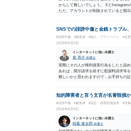
からして難しいでしょう。 XとInstag
ただ、アカウントが削除されていると開示
削除されている場合、今から進めても失敗
相手に全ての弁護士費用を負担させること
せることができるでしょう。訴訟で判決と
SNSでの誹謗中傷と金銭トラブル
ない場合があり何ともいえないところでし
#誹謗中傷
#被害者
#個人・プライベート
#名
2026年8月4日
インターネットに強い弁護士
泉 亮介
弁護士
実際にその人が権利侵害行為をしたと認め
あれば，開示請求を経ずに慰謝料請求等を
難しいかと思われますので，お手持ちの証
知的障害者と言う文言が名誉毀損か
#誹謗中傷
#被害者
#訴訟・損害賠償請求
#肖
2026年8月4日
インターネットに強い弁護士
稲葉 進太郎
弁護士