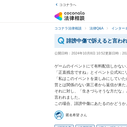
ココナラへ
ココナラ法律相談
法律Q&A
インター
誹謗中傷で訴えると言わ
公開日時：
2024年10月8日 10:52
更新日時：
20
ゲームのイベントにて有料配信しかないこ
「正直残念ですね」とイベント公式Xにリ
「私はこのイベントを楽しみにしていた
営とは関係のない第三者から返信が来た。
それに対し、「生きづらそうな方だな」
言われました。

この場合、誹謗中傷にあたるのかどうか
匿名希望 さん