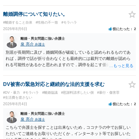
離婚調停について知りたい。
#離婚すること自体
#性格の不一致
#モラハラ
2026年8月6日
役にたった
2
離婚・男女問題に強い弁護士
泉 亮介
弁護士
別居が長期間に及び，婚姻関係が破綻していると認められるものであ
れば，調停で話が折り合わなくとも最終的には裁判での離婚が認めら
れる可能性があるかと思われますので，調停を起こす価値はあるよう
に思われます。 もっとも，調停については，お互いの合意がない限り
は調停が成立するということはないため，相手が合意するメリットを
だしてでも調停で終わらせるよう努めるのか，裁判離婚を見据えて調
DV被害の緊急対応と継続的な法的支援を求む
停での離婚に固執しないかいずれかの対応は必要となるかと思われま
#DV・暴力
#モラハラ
#離婚協議
#慰謝料請求したい側
#暴行・傷害罪
す。 お一人で対応するのは難しい側面もありますので弁護士を立てる
#生活費を渡さない
ことを検討されると良いかと思われます。
2026年8月4日
役にたった
2
離婚・男女問題に強い弁護士
泉 亮介
弁護士
こちらで弁護士を探すことは出来ないため，ココナラの中でお探しい
ただいてご連絡をお取りいただくか，インターネット等でお探しいた