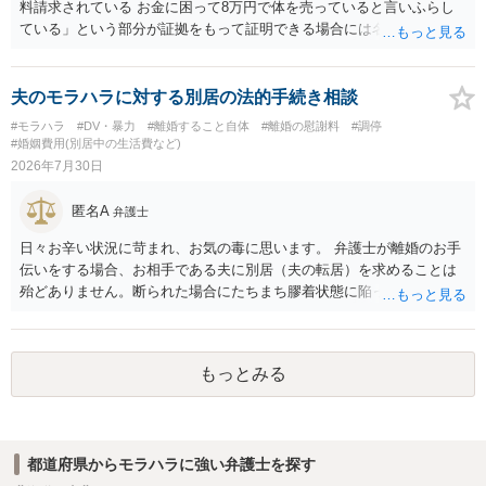
料請求されている お金に困って8万円で体を売っていると言いふらし
ている」という部分が証拠をもって証明できる場合には名誉権侵害や
プライバシー権侵害等を主張し慰謝料請求ができる可能性はあるでし
ょう。 既に弁護士にご依頼されているとのことですので，依頼中の弁
護士と打ち合わせの末どのように対応するかを決められると良いでし
夫のモラハラに対する別居の法的手続き相談
ょう。
#モラハラ
#DV・暴力
#離婚すること自体
#離婚の慰謝料
#調停
#婚姻費用(別居中の生活費など)
2026年7月30日
匿名A
弁護士
日々お辛い状況に苛まれ、お気の毒に思います。 弁護士が離婚のお手
伝いをする場合、お相手である夫に別居（夫の転居）を求めることは
殆どありません。断られた場合にたちまち膠着状態に陥ってしまうの
と、同居中の依頼者ご本人をますます窮地に陥らせてしまう可能性が
高いためです。 実務的には、ご相談者さまが転居する形で離婚協議等
を進める選択を採らざるを得ないことが圧倒的多数です。
もっとみる
都道府県からモラハラに強い弁護士を探す