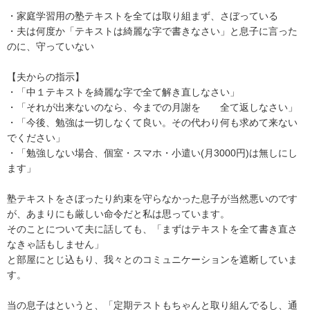
・家庭学習用の塾テキストを全ては取り組まず、さぼっている

・夫は何度か「テキストは綺麗な字で書きなさい」と息子に言った
のに、守っていない

【夫からの指示】

・「中１テキストを綺麗な字で全て解き直しなさい」

・「それが出来ないのなら、今までの月謝を　　全て返しなさい」

・「今後、勉強は一切しなくて良い。その代わり何も求めて来ない
でください」

・「勉強しない場合、個室・スマホ・小遣い(月3000円)は無しにし
ます」

塾テキストをさぼったり約束を守らなかった息子が当然悪いのです
が、あまりにも厳しい命令だと私は思っています。

そのことについて夫に話しても、「まずはテキストを全て書き直さ
なきゃ話もしません」

と部屋にとじ込もり、我々とのコミュニケーションを遮断していま
す。

当の息子はというと、「定期テストもちゃんと取り組んでるし、通