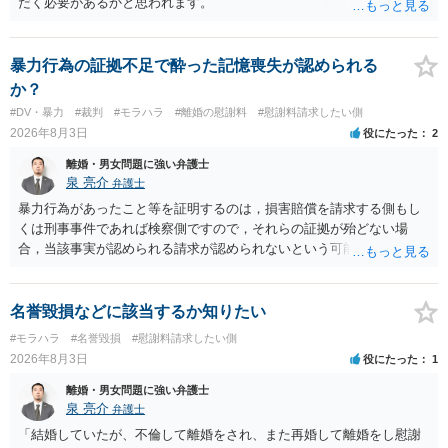
だく必要があるかと思われます。
暴力行為の証拠不足で酔った記憶喪失が認められる
か？
#DV・暴力
#裁判
#モラハラ
#離婚の慰謝料
#慰謝料請求したい側
2026年8月3日
役にたった
2
離婚・男女問題に強い弁護士
泉 亮介
弁護士
暴力行為があったこと等を証明するのは，損害賠償を請求する側もし
くは刑事事件であれば検察側ですので，それらの証拠が殆どない場
合，当該事実が認められる請求が認められないという可能性はあるで
しょう。
名誉毀損などに該当するか知りたい
#モラハラ
#名誉毀損
#慰謝料請求したい側
2026年8月3日
役にたった
1
離婚・男女問題に強い弁護士
泉 亮介
弁護士
「結婚していたが、不倫して離婚をされ、また再婚して離婚をし慰謝