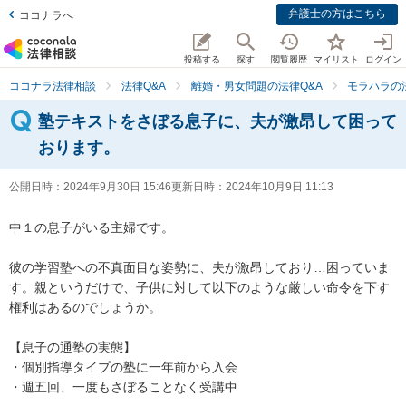
弁護士の方はこちら
ココナラへ
投稿する
探す
閲覧履歴
マイリスト
ログイン
ココナラ法律相談
法律Q&A
離婚・男女問題の法律Q&A
モラハラの
塾テキストをさぼる息子に、夫が激昂して困って
おります。
公開日時：
2024年9月30日 15:46
更新日時：
2024年10月9日 11:13
中１の息子がいる主婦です。

彼の学習塾への不真面目な姿勢に、夫が激昂しており…困っていま
す。親というだけで、子供に対して以下のような厳しい命令を下す
権利はあるのでしょうか。

【息子の通塾の実態】

・個別指導タイプの塾に一年前から入会

・週五回、一度もさぼることなく受講中
