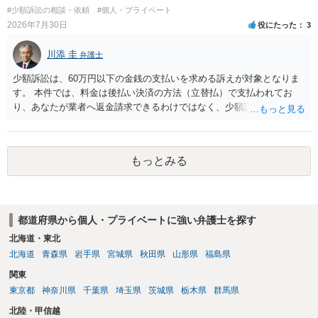
重大な障害が発生しており、当然にチケットを引き渡すべきといえる
#少額訴訟の相談・依頼
#個人・プライベート
かは微妙であり、むしろ返金すべきとするのが当事者の合理的意思に
2026年7月30日
役にたった
3
合致するのではないか、という判断に傾くことになると思います。 例
えば、当該チケットが座席指定である場合、交際を解消した2人が当日
川添 圭
弁護士
隣り合わせになることは避けたいという心理が働くことも無理からぬ
ところです。一方、チケットがエリア指定のアリーナ席であれば隣り
少額訴訟は、60万円以下の金銭の支払いを求める訴えが対象となりま
合わせにならずに済むかもしれませんし、そのチケットが入手困難で
す。 本件では、料金は後払い決済の方法（立替払）で支払われてお
あったり特別席であったりすれば、判断は変わってくるかもしれませ
り、あなたが業者へ返金請求できるわけではなく、少額訴訟は使えな
ん。当該チケットがチケット転売防止法に規定する特定興行入場券に
いと思われます。 当該事業者と後払い決済業者を被告として債務不存
該当し、券面上使用者が指定されている場合には、チケット引渡し以
在確認請求訴訟を提起することも考えられますが、まずは後払い決済
外に選択肢がない場合もあるでしょう。 このように、本件の紛争は、
業者へ（原契約のクーリング・オフの証拠の写しとともに）支払拒絶
法的には「当事者の合理的意思」がどこにあるのかを追求した解決が
もっとみる
の通知書を送り、もし訴訟や支払督促を行ってきた場合には全面的に
必要になると思われます。なかなか難しい問題なので、弁護士によっ
争う、というやり方がベターではないかと思います。弁護士会の相談
ても回答は異なるかもしれません。
センター等で、消費者問題に強い弁護士（消費者保護委員会に所属し
ているなど）へ相談されることをお勧めします。
都道府県から個人・プライベートに強い弁護士を探す
北海道・東北
北海道
青森県
岩手県
宮城県
秋田県
山形県
福島県
関東
東京都
神奈川県
千葉県
埼玉県
茨城県
栃木県
群馬県
北陸・甲信越