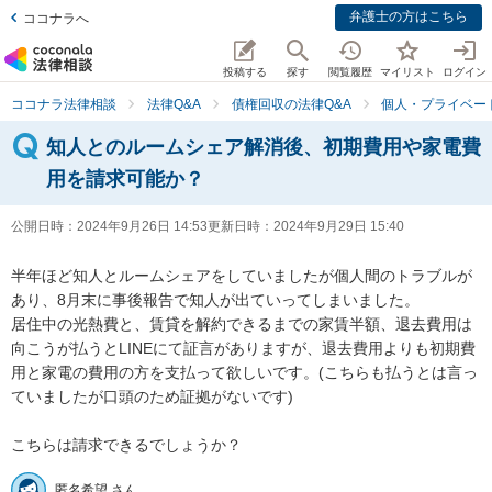
弁護士の方はこちら
ココナラへ
投稿する
探す
閲覧履歴
マイリスト
ログイン
ココナラ法律相談
法律Q&A
債権回収の法律Q&A
個人・プライベー
知人とのルームシェア解消後、初期費用や家電費
用を請求可能か？
公開日時：
2024年9月26日 14:53
更新日時：
2024年9月29日 15:40
半年ほど知人とルームシェアをしていましたが個人間のトラブルが
あり、8月末に事後報告で知人が出ていってしまいました。

居住中の光熱費と、賃貸を解約できるまでの家賃半額、退去費用は
向こうが払うとLINEにて証言がありますが、退去費用よりも初期費
用と家電の費用の方を支払って欲しいです。(こちらも払うとは言っ
ていましたが口頭のため証拠がないです)

こちらは請求できるでしょうか？
匿名希望 さん