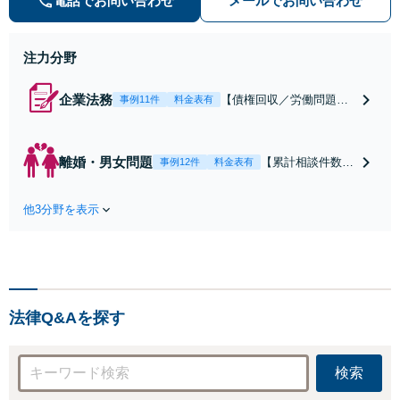
電話でお問い合わせ
メールでお問い合わせ
ーディーに対応いたします。 ◆累計
相談2000件以上・解決実績500件以
上
注力分野
企業法務
【債権回収／労働問題／
事例11件
料金表有
契約関係・契約書チェッ
ク／裁判対応】取引先と
のトラブル・会社内のト
離婚・男女問題
【累計相談件数20
事例12件
料金表有
ラブルなど、事後の解決
00件、解決事例50
だけでなく予防法務まで
0件以上】【初回
ワンストップで対応！顧
他3分野を表示
相談（電話・WE
問弁護士をお探しの方も
B）無料】「オー
ご相談ください！【顧問
ダーメイドの解決
経験豊富】【個別案件も
策を提示」依頼者
対応OK】
様の話を丁寧にう
かがい、どんな不
法律Q&Aを探す
安があるのか、何
を解決したいのか
を正確に読み取り
検索
ます。【東京都在
住以外の方も対