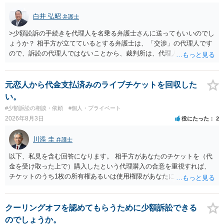
は、貴殿自らが契約を解約したことによって生じた返還義務の履行を
求めるものにすぎません。貴殿の仕入先との取引関係や返金時期など
白井 弘昭
弁護士
の内部事情は、私に対する返還義務の発生や履行時期には何ら影響を
及ぼすものではありません。 これ以上、本件の解決を不必要に遅延さ
>少額訟訴の手続きを代理人を名乗る弁護士さんに送ってもいいのでし
せることなく、誠意をもって速やかに返金手続を履行されるよう、強
ょうか？ 相手方が立てているとする弁護士は、「交渉」の代理人です
く求めます。 以上
ので、訴訟の代理人ではないことから、裁判所は、代理人宛ての訴状
を受け取ることは無いと思われます。 なお、交渉段階で代理人が就い
ている場合は、相手方（被告）の住所で訴状を作成提出し、裁判所に
代理人が就いていたことを知らせると（訴状の記載内容から明らかな
元恋人から代金支払済みのライブチケットを回収した
場合も）、裁判所が当該代理人弁護士に事前連絡し、引き続き訴訟も
い。
受任するかを聞いたうえで、受任の意志が明らかになったところで、
#少額訴訟の相談・依頼
#個人・プライベート
直接被告に送達するのではなく、代理人に訴状の受領を促すこともあ
2026年8月3日
役にたった
2
ります。 ラインのやり取りでしか証拠がないと、実際の本人性が明ら
かではありません。もちろん弁護士（２０万円の請求で代理人弁護士
川添 圭
弁護士
に委任するかも疑わしいのですが）も住所は明らかにしないでしょ
う。 何か本人を示す事実（振込先などの情報）から、相手の住所等の
以下、私見を含む回答になります。 相手方があなたのチケットを（代
情報を割り出していくしかないように思えます。 以上、ご参考まで。
金を受け取った上で）購入したという代理購入の合意を重視すれば、
チケットのうち1枚の所有権あるいは使用権限があなたにあり、チケッ
トの引渡しを求める権利があるという主張が認められやすいといえま
す。 一方、このチケット購入には「相手方と一緒に行く」という合意
も付随していたことを無視することができません。こちらを重視すれ
クーリングオフを認めてもらうために少額訴訟できる
ば、交際を終了させたことにより「一緒に行く」という結果の実現に
のでしょうか。