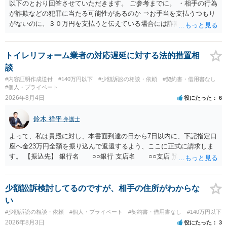
以下のとおり回答させていただきます。 ご参考までに。 ・相手の行為
が詐欺などの犯罪に当たる可能性があるのか ⇒お手当を支払うつもり
がないのに、３０万円を支払うと伝えている場合には詐欺罪に該当す
る可能性があります。 ・未払い金を回収するためにどのような法的手
段が取れるのか ⇒契約に基づく履行請求として３０万円を請求するこ
とが考えられますが、 パパ活の契約は、売春防止法に抵触する契約
トイレリフォーム業者の対応遅延に対する法的措置相
であるため、公序良俗に反する契約として 民法上無効（民法９０
談
条）となるため、相手方に請求できない可能性が高いです。 ・相手の
#内容証明作成送付
#140万円以下
#少額訴訟の相談・依頼
#契約書・借用書なし
氏名や住所が分からない状態でも対応可能なのか ⇒訴訟等の裁判上の
#個人・プライベート
手続を利用する場合には、原則として相手方の住所・氏名を把握して
2026年8月4日
役にたった
6
いる必要があります。
鈴木 祥平
弁護士
よって、私は貴殿に対し、本書面到達の日から7日以内に、下記指定口
座へ金23万円全額を振り込んで返還するよう、ここに正式に請求しま
す。 【振込先】 銀行名 ○○銀行 支店名 ○○支店 預金種別 普通
口座番号 ○○○○○○○ 口座名義 ○○○○ 万一、上記期限までに返金がな
されない場合には、貴殿には任意に返金する意思がないものと判断
し、やむを得ず、返還金23万円及びこれに対する遅延損害金の支払い
少額訟訴検討してるのですが、相手の住所がわからな
を求める民事訴訟、支払督促その他必要な法的手続を直ちに講じま
い
す。 その際には、訴訟に要する費用その他法令上認められる金員につ
#少額訴訟の相談・依頼
#個人・プライベート
#契約書・借用書なし
#140万円以下
いても併せて請求する予定ですので、あらかじめ申し添えます。 本件
2026年8月3日
役にたった
3