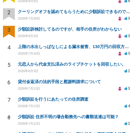
6
2026年8月4日
2
クーリングオフを認めてもらうために少額訴訟できるのでしょうか。
3
2026年7月30日
3
少額訟訴検討してるのですが、相手の住所がわからない
3
2026年8月3日
4
上階の水出しっぱなしによる漏水被害、130万円の回収方法を相談したい
5
2026年7月16日
5
元恋人から代金支払済みのライブチケットを回収したい。
2
2026年8月3日
6
貸付金返済の法的手段と慰謝料請求について
3
2026年7月13日
7
少額訴訟を行うにあたっての住所調査
4
2026年7月13日
8
少額訴訟 住所不明の場合勤務先への書類送達は可能？
2
2026年7月12日