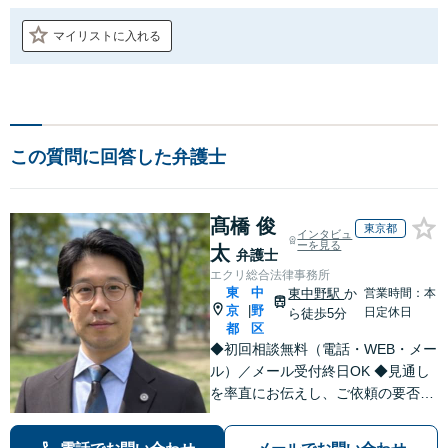
マイリストに入れる
この質問に回答した弁護士
髙橋 俊
東京都
インタビュ
ーを見る
太
弁護士
エクリ総合法律事務所
東
中
東中野駅
か
営業時間：本
京
野
|
日定休日
ら徒歩5分
都
区
◆初回相談無料（電話・WEB・メー
ル）／メール受付終日OK ◆見通し
を率直にお伝えし、ご依頼の要否も
含めてご案内いたします。受任から
解決まで弁護士本人が一貫してスピ