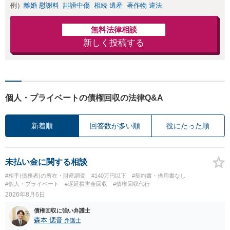
例）
離婚 慰謝料
誹謗中傷
相続 遺産
著作物 違法
応】
無料法律相談
新しく投稿する
個人・プライベートの債権回収の法律Q&A
新着順
回答数が多い順
役にたった順
未払い金に関する相談
#相手(債務者)の所在・財産調査
#140万円以下
#契約書・借用書なし
#個人・プライベート
#遅延損害金回収
#債権回収代行
2026年8月6日
債権回収に強い弁護士
森本 偲音
弁護士