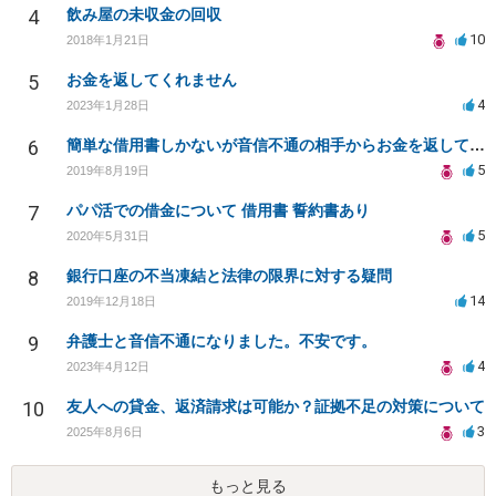
4
飲み屋の未収金の回収
10
2018年1月21日
5
お金を返してくれません
4
2023年1月28日
6
簡単な借用書しかないが音信不通の相手からお金を返してもらうことは可能ですか？
5
2019年8月19日
7
パパ活での借金について 借用書 誓約書あり
5
2020年5月31日
8
銀行口座の不当凍結と法律の限界に対する疑問
14
2019年12月18日
9
弁護士と音信不通になりました。不安です。
4
2023年4月12日
10
友人への貸金、返済請求は可能か？証拠不足の対策について
3
2025年8月6日
もっと見る