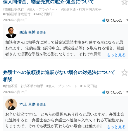
かすには早すぎるので執行官送達を申し立てる必要があるかもしれま
個人間借金、物品売買の返済･返金について
せん。裁判所としては（あまりに特殊すぎて）就業場所送達を認めな
#債権回収代行
#個人・プライベート
#音信不通・行方不明の相手
い可能性もありますし、執行官送達には費用もかかりますので、まず
#内容証明作成送付
#140万円以下
は裁判所へ相談した方がよいと思います。
2026年6月23日
役にたった
1
西浦 嘉博
弁護士
相談者さんは相手方に対して貸金返還請求権を行使する形になると思
われます。 法的措置（調停申立、訴訟提起等）を取られる場合、相談
者さんで必要な手続を取る形になります。 それぞれ費用や労力、時間
を要し、債務名義（判決等）を得たとしても、相手方に資力がなけれ
ば回収できないリスクがあることに留意ください。 一般民事となりま
すので、お住まいの地域の市役所での法律相談会の利用や、（資力要
弁護士への依頼後に進展がない場合の対処法について
件がありますが）法テラスでの相談を検討ください。
相談
#音信不通・行方不明の相手
#個人・プライベート
#140万円超
2026年6月15日
役にたった
2
本庄 卓磨
弁護士
お辛い状況ですね。 どちらの選択もあり得ると思いますが、弁護士会
に連絡すると、弁護士会から弁護士へ連絡を入れてくれる可能性があ
りますので、それでも状況が変わらない場合には他の弁護士を探すと