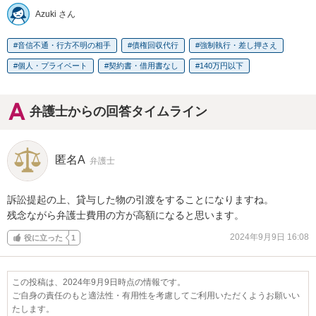
Azuki さん
音信不通・行方不明の相手
債権回収代行
強制執行・差し押さえ
個人・プライベート
契約書・借用書なし
140万円以下
弁護士からの回答タイムライン
匿名A
弁護士
訴訟提起の上、貸与した物の引渡をすることになりますね。

残念ながら弁護士費用の方が高額になると思います。
2024年9月9日 16:08
役に立った
1
この投稿は、2024年9月9日時点の情報です。
ご自身の責任のもと適法性・有用性を考慮してご利用いただくようお願いい
たします。