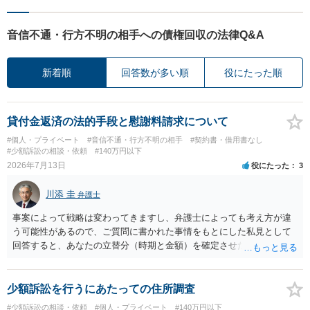
音信不通・行方不明の相手への債権回収の法律Q&A
新着順
回答数が多い順
役にたった順
貸付金返済の法的手段と慰謝料請求について
#個人・プライベート
#音信不通・行方不明の相手
#契約書・借用書なし
#少額訴訟の相談・依頼
#140万円以下
2026年7月13日
役にたった
3
川添 圭
弁護士
事案によって戦略は変わってきますし、弁護士によっても考え方が違
う可能性があるので、ご質問に書かれた事情をもとにした私見として
回答すると、あなたの立替分（時期と金額）を確定させた上で、淡々
と訴訟提起する方がよい事案ではないかと思料します。支払督促だ
と、もし異議申立てがなされる可能性が高そうであれば時間の浪費
（通常訴訟へ移行する日数分空転する）になりますし、支払督促及び
少額訴訟を行うにあたっての住所調査
その異議後の通常訴訟は相手方の住所地が管轄裁判所になるため（特
#少額訴訟の相談・依頼
#個人・プライベート
#140万円以下