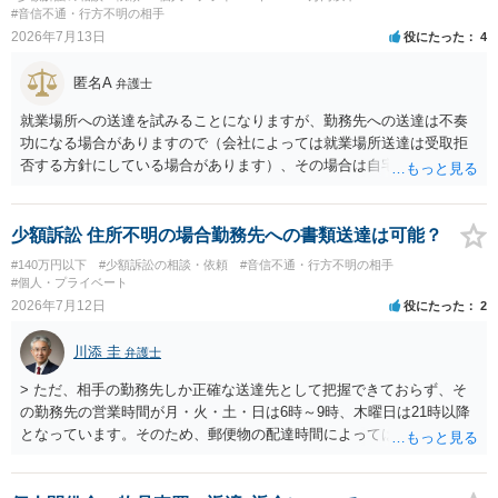
に相手方が遠方である場合は）対応が面倒な場合があるからです。相
#音信不通・行方不明の相手
手方の主張については、和解で減額を考慮すればよいと思います。 な
2026年7月13日
役にたった
4
お、残念ながら、「連絡も返ってこず、返済の目処も立たずで精神的
ダメージが大きく」という理由では、慰謝料請求は通常は認められま
匿名A
弁護士
せん。
就業場所への送達を試みることになりますが、勤務先への送達は不奏
功になる場合がありますので（会社によっては就業場所送達は受取拒
否する方針にしている場合があります）、その場合は自宅の住所調査
が必要になるでしょう。
少額訴訟 住所不明の場合勤務先への書類送達は可能？
#140万円以下
#少額訴訟の相談・依頼
#音信不通・行方不明の相手
#個人・プライベート
2026年7月12日
役にたった
2
川添 圭
弁護士
> ただ、相手の勤務先しか正確な送達先として把握できておらず、そ
の勤務先の営業時間が月・火・土・日は6時～9時、木曜日は21時以降
となっています。そのため、郵便物の配達時間によっては受け取りが
難しい可能性があります。 営業時間を具体的に明らかにして、早朝・
夜間の送達を上申するのが基本になりますが、感覚的には郵便局を動