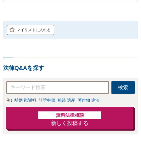
マイリストに入れる
法律Q&Aを探す
検索
例）
離婚 慰謝料
誹謗中傷
相続 遺産
著作物 違法
無料法律相談
新しく投稿する