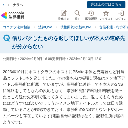
弁護士の方はこちら
ココナラへ
投稿する
探す
閲覧履歴
マイリスト
ログイン
ココナラ法律相談
法律Q&A
債権回収の法律Q&A
音信不通・行方不
借りパクしたものを返してほしいが本人の連絡先
が分からない
公開日時：
2024年9月9日 16:08
更新日時：
2024年9月13日 12:01
2023年10月にホストクラブのホストにPSVita本体と充電器など付属
品とソフト1本を貸しました。その後本人は転職し現在はメン地下ア
イドル事務所に所属していますが、事務所に連絡しても本人のSNS
に連絡をしてもなんの反応もなく、事務所宛に内容証明郵便を送っ
たところ送付先不明で返ってきてしまいました。返してもらうため
にはどうすればよいでしょうか？メン地下アイドルとしては日々活
動していることが確認できており、事務所のSNSアカウントやホー
ムページも存在しています(電話番号の記載はなく、記載住所は嘘の
ようです)。