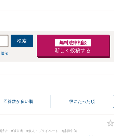
検索
無料法律相談
新しく投稿する
 違法
回答数が多い順
役にたった順
償請求
#被害者
#個人・プライベート
#誹謗中傷