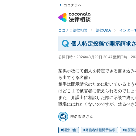
ココナラへ
ココナラ法律相談
法律Q&A
インター
個人特定投稿で開示請求
公開日時：
2024年8月29日 20:47
更新日時：
20
某掲示板にて個人を特定できる書き込み
ら出てくる名前）

相手は開示請求のために動いているよう
はどこまで被害者に伝えられるのでしょう
また、弁護士に相談した際に示談で終え
職場にばれたくないのですが、然るべき
匿名希望 さん
誹謗中傷
発信者情報開示請求
名誉毀