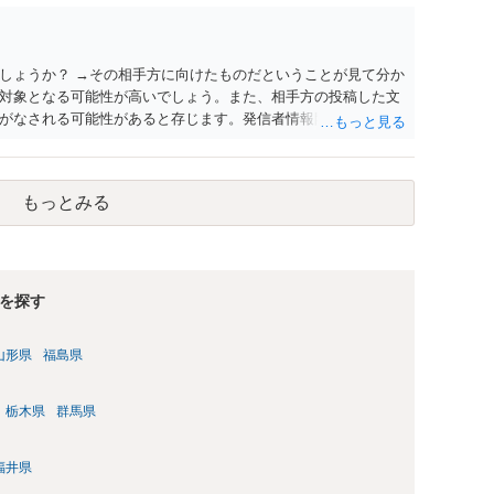
しょうか？ →その相手方に向けたものだということが見て分か
対象となる可能性が高いでしょう。また、相手方の投稿した文
がなされる可能性があると存じます。発信者情報開示請求が進
に、意見照会がなされます。アカウント情報開示の場合は、ア
ます。 また、された場合賠償金はいくらでしょうか。 →ケー
単位まで様々でしょう。裁判外であれば交渉して相手方の請求
もっとみる
しょう。
を探す
山形県
福島県
栃木県
群馬県
福井県