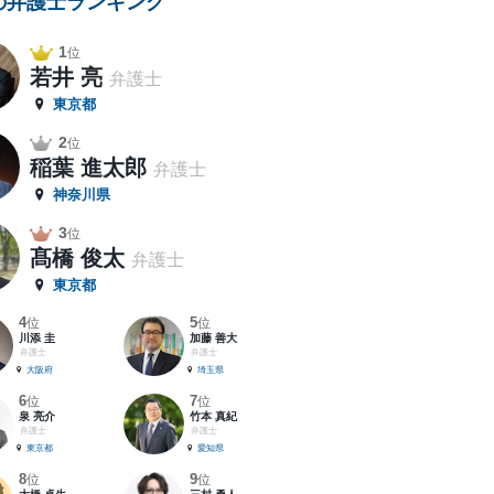
の弁護士ランキング
1
位
若井 亮
弁護士
東京都
2
位
稲葉 進太郎
弁護士
神奈川県
3
位
髙橋 俊太
弁護士
東京都
4
5
位
位
川添 圭
加藤 善大
弁護士
弁護士
大阪府
埼玉県
6
7
位
位
泉 亮介
竹本 真紀
弁護士
弁護士
東京都
愛知県
8
9
位
位