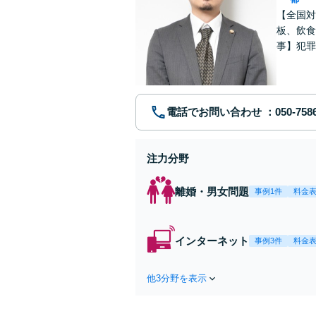
【全国対
板、飲食
事】犯罪
ポート【
電話でお問い合わせ
注力分野
離婚・男女問題
事例1件
料金
インターネット
事例3件
料金
他3分野を表示