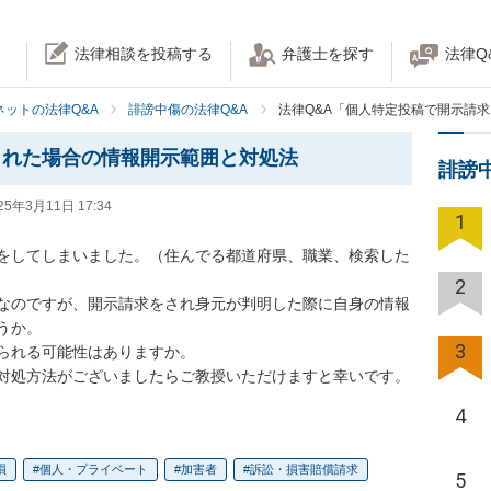
法律相談を投稿する
弁護士を探す
法律Q
ネットの法律Q&A
誹謗中傷の法律Q&A
法律Q&A「個人特定投稿で開示請
された場合の情報開示範囲と対処法
誹謗
25年3月11日 17:34
1
をしてしまいました。（住んでる都道府県、職業、検索した
2
なのですが、開示請求をされ身元が判明した際に自身の情報
か。

3
られる可能性はありますか。

対処方法がございましたらご教授いただけますと幸いです。
4
損
個人・プライベート
加害者
訴訟・損害賠償請求
5