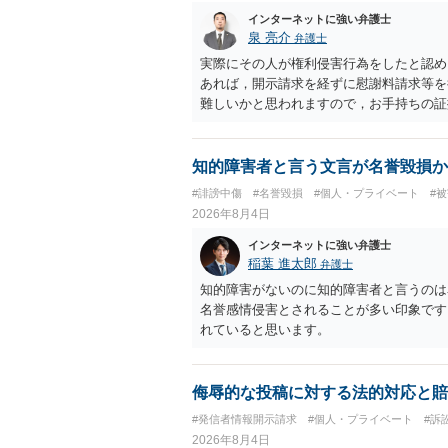
インターネットに強い弁護士
泉 亮介
弁護士
実際にその人が権利侵害行為をしたと認め
あれば，開示請求を経ずに慰謝料請求等を
難しいかと思われますので，お手持ちの証
知的障害者と言う文言が名誉毀損か
#誹謗中傷
#名誉毀損
#個人・プライベート
#
2026年8月4日
インターネットに強い弁護士
稲葉 進太郎
弁護士
知的障害がないのに知的障害者と言うのは
名誉感情侵害とされることが多い印象です
れていると思います。
侮辱的な投稿に対する法的対応と賠
#発信者情報開示請求
#個人・プライベート
#訴
2026年8月4日