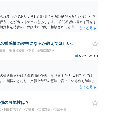
られるものであり，それが証明できる証拠があるということで
行うことが出来るケースもあります。 公開相談の場では回答は
拠資料を持参の上弁護士に個別に相談されると良いでしょう。
名誉感情の侵害になるか教えてほしい。
被害者
#肖像権侵害
#訴訟・損害賠償請求
役にたった
1
名誉毀損または名誉感情の侵害になりますか？ →裁判所では、
。ご指摘のとおり、文脈上侮辱の意味で言っている点も加味さ
償の可能性は？
訟・損害賠償請求
#加害者
#名誉毀損
#誹謗中傷