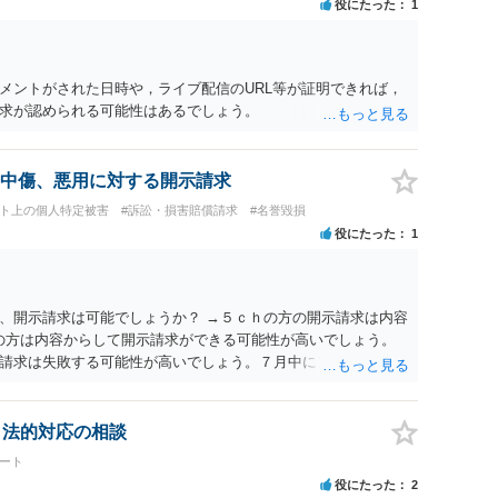
役にたった
1
メントがされた日時や，ライブ配信のURL等が証明できれば，
求が認められる可能性はあるでしょう。
中傷、悪用に対する開示請求
ット上の個人特定被害
#訴訟・損害賠償請求
#名誉毀損
役にたった
1
、開示請求は可能でしょうか？ →５ｃｈの方の開示請求は内容
ramの方は内容からして開示請求ができる可能性が高いでしょう。
請求は失敗する可能性が高いでしょう。７月中にアカウントが
する可能性が高いように思われます。 相手を特定できた場合、
は可能でしょうか？ →訴訟外の交渉で相手方が認めれば負担さ
なった場合は、実際の弁護士費用が認められる場合と認められ
、法的対応の相談
ょう。
ート
役にたった
2