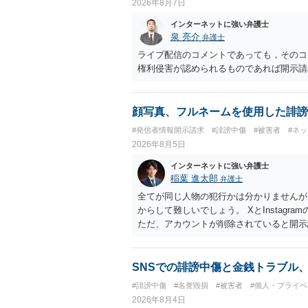
2026年8月7日
インターネットに強い弁護士
泉 亮介
弁護士
ライブ配信のコメントであっても，そのコ
権利侵害が認められるものであれば開示請
顔写真、フルネームを使用した誹謗
#発信者情報開示請求
#誹謗中傷
#被害者
#ネ
2026年8月5日
インターネットに強い弁護士
稲葉 進太郎
弁護士
全てが同じ人物の犯行かは分かりませんが
からして難しいでしょう。 XとInstag
ただ、アカウントが削除されていると開示
削除されている場合、今から進めても失敗
相手に全ての弁護士費用を負担させること
せることができるでしょう。訴訟で判決と
SNSでの誹謗中傷と金銭トラブル
ない場合があり何ともいえないところでし
#誹謗中傷
#名誉毀損
#被害者
#個人・プライベ
2026年8月4日