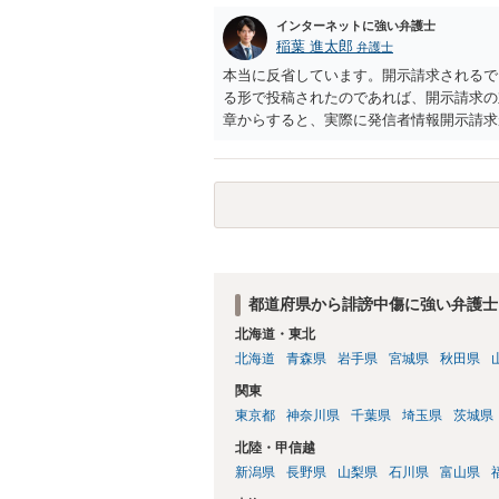
インターネットに強い弁護士
稲葉 進太郎
弁護士
本当に反省しています。開示請求されるで
る形で投稿されたのであれば、開示請求の
章からすると、実際に発信者情報開示請求
むと、投稿に使った回線の契約者のところ
カウントの登録メールに意見照会がなされ
スバイケースであり、数万円から１００万
額から減額することを試みることとなるで
都道府県から誹謗中傷に強い弁護士
北海道・東北
北海道
青森県
岩手県
宮城県
秋田県
関東
東京都
神奈川県
千葉県
埼玉県
茨城県
北陸・甲信越
新潟県
長野県
山梨県
石川県
富山県