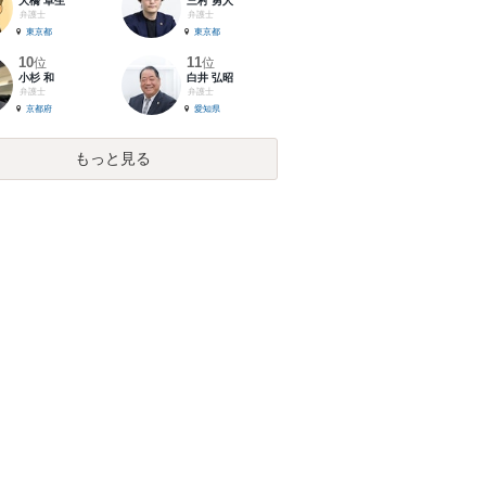
大橋 卓生
三村 勇人
弁護士
弁護士
東京都
東京都
10
11
位
位
小杉 和
白井 弘昭
弁護士
弁護士
京都府
愛知県
もっと見る