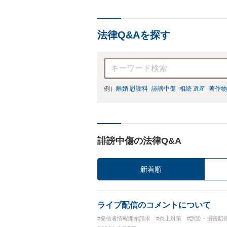
法律Q&Aを探す
例）
離婚 慰謝料
誹謗中傷
相続 遺産
著作物
誹謗中傷の法律Q&A
新着順
ライブ配信のコメントについて
#発信者情報開示請求
#炎上対策
#訴訟・損害賠