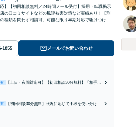
応】【初回相談無料／24時間メール受付】採用・転職掲示
店の口コミサイトなどの風評被害対策など実績あり！【刑
の種類を問わず相談可。可能な限り早期対応で駆けつけサ
労働】不当解雇・残業代請求はおまかせください
メールでお問い合わせ
【土日・夜間対応可】【初回相談30分無料】「相手方
表有
から書面を提示されたら、サインする前にご相談を」
経験豊富な弁護士が全力で交渉にあたります！相手方
と直接話す精神的負担を軽減「弁護士の交渉で慰謝料
【初回相談30分無料】状況に応じて手段を使い分け、
表有
金額アップ／減額交渉も対応可」【完全個室対応】
適切な方法で投稿の削除・発信者情報開示請求をおこ
ないます「企業やお店の風評被害対策／売り上げ低下
防止のために尽力」加害者側の対応可：開示請求の意
見照会が来たときの対処法、被害者との示談交渉