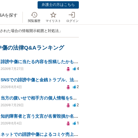
弁護士の方はこちら
&Aを探す
閲覧履歴
マイリスト
ログイン
求された場合の情報開示範囲と対処法」
中傷の法律Q&Aランキング
誹謗中傷に当たる内容を投稿したかもしれない。開示請求や民事刑事裁判に発展しうるのか教えて欲しい。
4
2026年7月27日
SNSでの誹謗中傷と金銭トラブル、法的対応の相談
2
2026年8月4日
当方の腹いせで相手方の個人情報をSNSで晒してしまい名誉毀損させてしまったかもしれない
2
2026年7月29日
知的障害者と言う文言が名誉毀損か名誉感情の侵害になるか教えてほしい。
1
2026年8月4日
ネットでの誹謗中傷によるコミケ売上減少、損害賠償は可能か？