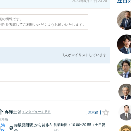
注目
2024年8月29日 23:20
時点の情報です。
用性を考慮してご利用いただくようお願いいたします。
1人が
マイリストしています
介
弁護士
インタビューを見る
東京都
事務所
赤坂見附駅
から徒歩3
営業時間：10:00~20:55（土日祝
港
|
区
日）
分