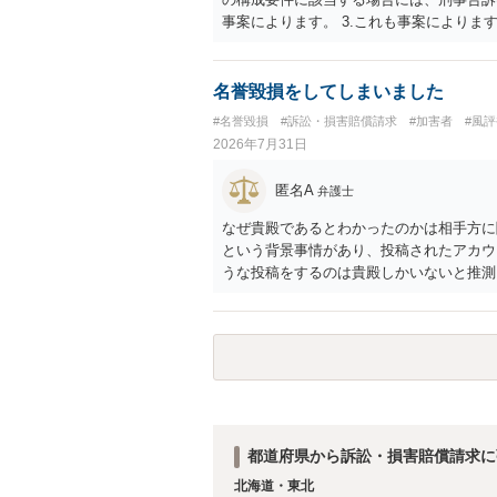
事案によります。 3.これも事案によります
きることが多いので、少しでも特定可能に
さらにいえば、利用者からの口コミ投稿の
証拠による裏付けか必要なので発信者情報
名誉毀損をしてしまいました
#名誉毀損
#訴訟・損害賠償請求
#加害者
#風
2026年7月31日
匿名A
弁護士
なぜ貴殿であるとわかったのかは相手方に
という背景事情があり、投稿されたアカウ
うな投稿をするのは貴殿しかいないと推測
ことで「答え合わせ」になってしまったの
すので何とも言えません。公開の場で回答
の特定に繋がってしまうので、弁護士へ直
都道府県から訴訟・損害賠償請求に
北海道・東北