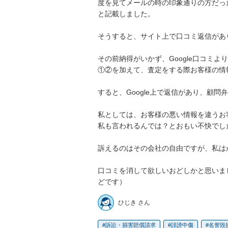
度を見てメールの時の印象通りの方だった
と記載しました。

そうすると、サイト上で口コミ返信があ
その前納得がいかず、Google口コミよ
①②を加えて、査定をする際お客様の情
すると、Google上で返信があり、顧
私としては、お客様の悪い情報を違うお
私も言われるんでは？とおもい不快でした
訴えるのはその会社の自由ですが、私は
口コミを消して欲しいおどしかと思いま
どです）
ひじき さん
訴訟・損害賠償請求
誹謗中傷
名誉毀