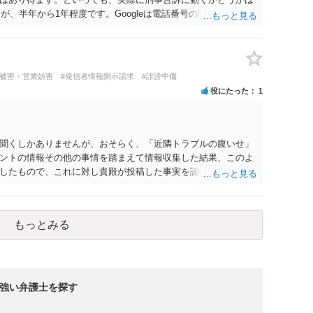
が、半年から1年程度です。Googleは電話番号の開示請求もで
なるよう、複数ルートで開示請求が行われることが多いです。
場合、開示請求者はある程度対象者を特定できている（ただし
開示請求をする）というケースが比較的多いと思われます。
評被害・営業妨害
#発信者情報開示請求
#誹謗中傷
役にたった
1
聞くしかありませんが、おそらく、「近隣トラブルの腹いせ」
ントの情報その他の事情を踏まえて情報収集した結果、このよ
したもので、これに対し貴殿が投稿した事実を認めてしまった
ではないでしょうか。 相手方の動きについても、相手方次第で
するには情報が乏しく、ここで詳細を明らかにすることは事案
接相談した方がよいです。
もっとみる
強い弁護士を探す