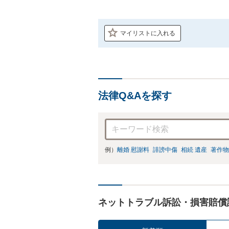
マイリストに入れる
法律Q&Aを探す
例）
離婚 慰謝料
誹謗中傷
相続 遺産
著作物
ネットトラブル訴訟・損害賠償