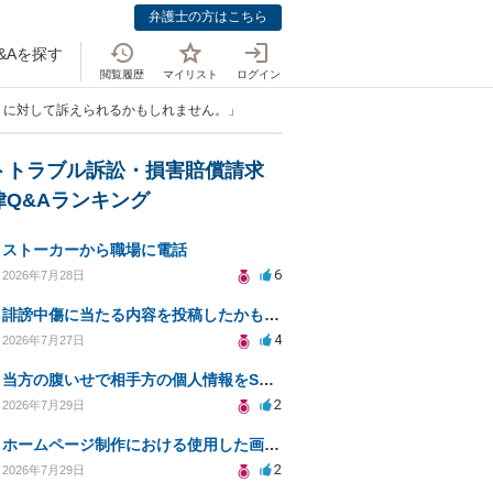
弁護士の方はこちら
&Aを探す
閲覧履歴
マイリスト
ログイン
口コミに対して訴えられるかもしれません。」
トトラブル訴訟・損害賠償請求
律Q&Aランキング
ストーカーから職場に電話
6
2026年7月28日
誹謗中傷に当たる内容を投稿したかもしれない。開示請求や民事刑事裁判に発展しうるのか教えて欲しい。
4
2026年7月27日
当方の腹いせで相手方の個人情報をSNSで晒してしまい名誉毀損させてしまったかもしれない
2
2026年7月29日
ホームページ制作における使用した画像や文章の著作権について
2
2026年7月29日