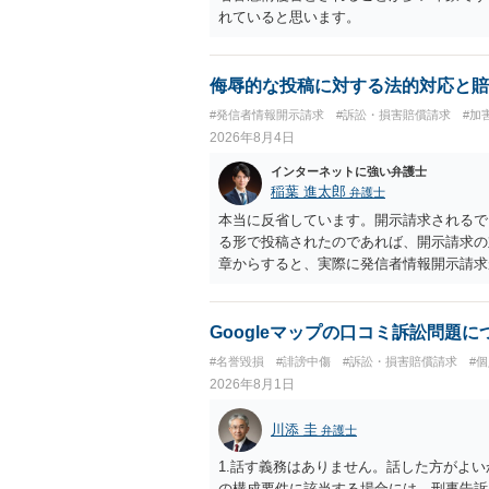
れていると思います。
侮辱的な投稿に対する法的対応と賠
#発信者情報開示請求
#訴訟・損害賠償請求
#加
2026年8月4日
インターネットに強い弁護士
稲葉 進太郎
弁護士
本当に反省しています。開示請求されるで
る形で投稿されたのであれば、開示請求の
章からすると、実際に発信者情報開示請求
むと、投稿に使った回線の契約者のところ
カウントの登録メールに意見照会がなされ
スバイケースであり、数万円から１００万
Googleマップの口コミ訴訟問題
額から減額することを試みることとなるで
#名誉毀損
#誹謗中傷
#訴訟・損害賠償請求
#
2026年8月1日
川添 圭
弁護士
1.話す義務はありません。話した方がよい
の構成要件に該当する場合には、刑事告訴