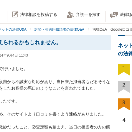
法律相談を投稿する
弁護士を探す
法律Q
ネットの法律Q&A
訴訟・損害賠償請求の法律Q&A
法律Q&A「Google
訴えられるかもしれません。
ネッ
の法
24年9月4日 11:43
1
行いました。

段階から不誠実な対応があり、当日来た担当者もだるそうな
2
をしたお客様の悪口のようなことを言われてました。

たです。

3
め、そのサイトより口コミを書くよう連絡がありました。

4
微妙だったこと。②査定額も踏まえ、当日の担当者の方の態