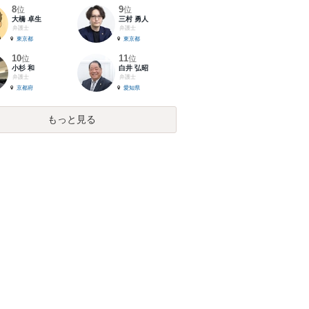
8
9
位
位
大橋 卓生
三村 勇人
弁護士
弁護士
東京都
東京都
10
11
位
位
小杉 和
白井 弘昭
弁護士
弁護士
京都府
愛知県
もっと見る