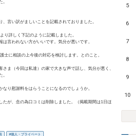
。

5
り、言い訳がましいことを記載されておりました。

6
りより詳しく下記のように記載しました。

7
報は言われない方がいいです。気分が悪いです。

問弁護士に相談の上今後の対応を検討します。とのこと。

8
客さま（今回は私達）の家で大きな声で話し、気分が悪く、
。

9
かなり慰謝料をはらうことになるのでしょうか。

10
したが、念の為口コミは削除しました。（掲載期間は1日ほ
損
個人・プライベート