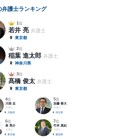
の弁護士ランキング
1
位
若井 亮
弁護士
東京都
2
位
稲葉 進太郎
弁護士
神奈川県
3
位
髙橋 俊太
弁護士
東京都
4
5
位
位
川添 圭
加藤 善大
弁護士
弁護士
大阪府
埼玉県
6
7
位
位
泉 亮介
竹本 真紀
弁護士
弁護士
東京都
愛知県