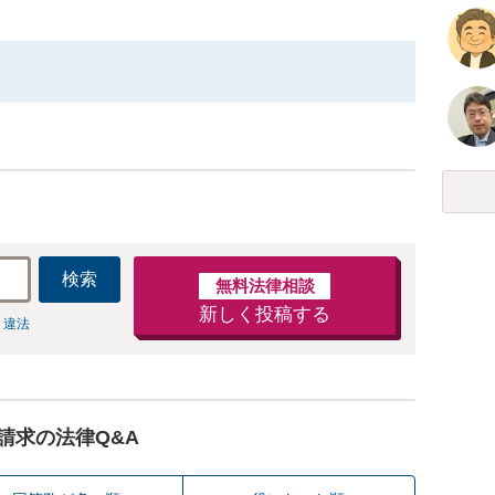
検索
無料法律相談
新しく投稿する
 違法
請求の法律Q&A