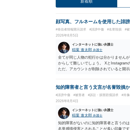
新着順
顔写真、フルネームを使用した誹謗
#発信者情報開示請求
#誹謗中傷
#名誉毀損
#
2026年8月5日
インターネットに強い弁護士
稲葉 進太郎
弁護士
全てが同じ人物の犯行かは分かりませんが
からして難しいでしょう。 XとInstag
ただ、アカウントが削除されていると開示
削除されている場合、今から進めても失敗
相手に全ての弁護士費用を負担させること
せることができるでしょう。訴訟で判決と
知的障害者と言う文言が名誉毀損か
ない場合があり何ともいえないところでし
#誹謗中傷
#被害者
#訴訟・損害賠償請求
#肖
2026年8月4日
インターネットに強い弁護士
稲葉 進太郎
弁護士
知的障害がないのに知的障害者と言うのは
名誉感情侵害とされることが多い印象です