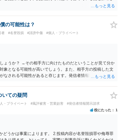
償の可能性は？
害者
#名誉毀損
#誹謗中傷
#個人・プライベート
しょうか？ →その相手方に向けたものだということが見て分か
対象となる可能性が高いでしょう。また、相手方の投稿した文
がなされる可能性があると存じます。発信者情報開示請求が進
に、意見照会がなされます。アカウント情報開示の場合は、ア
ます。 また、された場合賠償金はいくらでしょうか。 →ケー
単位まで様々でしょう。裁判外であれば交渉して相手方の請求
についての疑問
しょう。
個人・プライベート
#風評被害・営業妨害
#発信者情報開示請求
役にたった
1
かどうかは事案によります。 2.投稿内容が名誉毀損罪や侮辱罪
はあり得ます。といっても、実際に刑事告訴に動くかどうかは