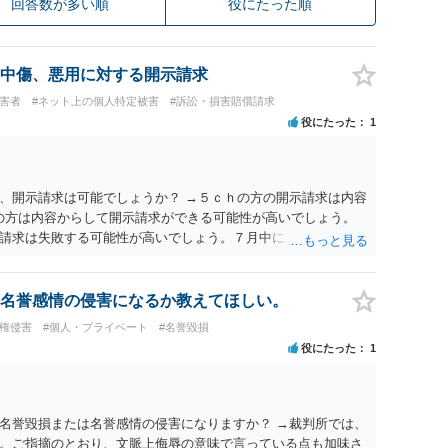
回答数が多い順
役にたった順
中傷、悪用に対する開示請求
被害者
#ネット上の個人特定被害
#訴訟・損害賠償請求
役にたった
1
、開示請求は可能でしょうか？ →５ｃｈの方の開示請求は内容
ramの方は内容からして開示請求ができる可能性が高いでしょう。
請求は失敗する可能性が高いでしょう。７月中にアカウントが
する可能性が高いように思われます。 相手を特定できた場合、
は可能でしょうか？ →訴訟外の交渉で相手方が認めれば負担さ
なった場合は、実際の弁護士費用が認められる場合と認められ
名誉感情の侵害になるか教えてほしい。
ょう。
像権侵害
#個人・プライベート
#名誉毀損
役にたった
1
名誉毀損または名誉感情の侵害になりますか？ →裁判所では、
。ご指摘のとおり、文脈上侮辱の意味で言っている点も加味さ