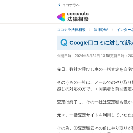
ココナラへ
ココナラ法律相談
法律Q&A
インター
Google口コミに対して
公開日時：
2024年8月24日 13:58
更新日時：
20
先日、数社お呼びし車の一括査定を自宅で
そのうちの一社は、メールでのやり取り
感じの対応の方で、＋同業者と前回査定
査定は終了し、その一社は査定額も低かっ
元々、一括査定サイトを利用していたた
その為、①査定額云々の前にやり取りが