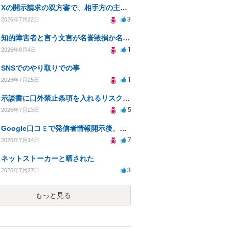
Xの開示請求の双方審で、相手方の主張が口頭ばかりで把握しきれません
3
2026年7月22日
知的障害者と言う文言が名誉毀損か名誉感情の侵害になるか教えてほしい。
1
2026年8月4日
SNSでのやり取りでの事
1
2026年7月25日
示談書に口外禁止条項を入れるリスクはありますか？
5
2026年7月23日
Google口コミで発信者情報開示後、損害賠償請求を受けています。示談について相談です。
7
2026年7月14日
ネットストーカーと晒された
3
2026年7月27日
もっと見る