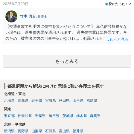
2026年7月20日
役にたった
2
竹本 真紀
弁護士
【交通事故で相手方に傷害を負わせた点について】 赤色信号無視がな
い場合は，過失傷害罪が適用されます。 過失傷害罪は親告罪です。そ
のため，被害者の方の刑事告訴がなければ，処罰されることはありま
せん。 ということは，「悪い方向にはしたくない」との被害者の方で
あれば，示談が成立すれば告訴をすることはないと思います。 したが
いまして，被害者との示談を優先し，これにより告訴がない状態とす
もっとみる
れば，刑事処分を受けることはなくなります。 一方，赤色信号無視が
あった場合は，少し複雑になります。 単純に過失傷害罪と判断される
のであれば，赤色信号無視がない場合と同じで，親告罪となります
（結論は上記と同じです。）。 ただ，赤信号無視（といっても，本件
都道府県から解決に向けた示談に強い弁護士を探す
では殊更無視にはなりません。看過です）は過失の中でも重大なもの
ですから，重過失致傷罪が成立すると判断される場合もあり得ると思
北海道・東北
います。重過失致傷罪は親告罪ではありません。 もっとも，自転車よ
北海道
青森県
岩手県
宮城県
秋田県
山形県
福島県
り重い自動車の場合には，過失運転致傷罪であっても，「傷害が軽い
関東
場合には，情状により，その刑を免除することができる」との規定が
東京都
神奈川県
千葉県
埼玉県
茨城県
栃木県
群馬県
あります。したがいまして，不起訴にされる可能性が大きくなるので
す。 そうすると自転車でも同様に考えられ，２週間の怪我であれば，
北陸・甲信越
被害者の意思により不起訴につながる可能性が大きくなるでしょう。
新潟県
長野県
山梨県
石川県
富山県
福井県