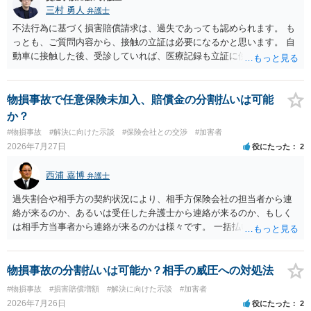
三村 勇人
弁護士
不法行為に基づく損害賠償請求は、過失であっても認められます。 も
っとも、ご質問内容から、接触の立証は必要になるかと思います。 自
動車に接触した後、受診していれば、医療記録も立証に使えるかと思
います。 いずれにせよ、多角的に検討する必要がありますので、弁護
士にご相談ください。
物損事故で任意保険未加入、賠償金の分割払いは可能
か？
#物損事故
#解決に向けた示談
#保険会社との交渉
#加害者
2026年7月27日
役にたった
2
西浦 嘉博
弁護士
過失割合や相手方の契約状況により、相手方保険会社の担当者から連
絡が来るのか、あるいは受任した弁護士から連絡が来るのか、もしく
は相手方当事者から連絡が来るのかは様々です。 一括払いや分割払い
は、和解交渉の際の条件となります。 相手方が相談者さんの損害賠償
金の支払いにつき、分割払いに合意すれば、和解は可能です。 他方で
合意しなければ和解できないことになります。 今後の見通しを知る為
物損事故の分割払いは可能か？相手の威圧への対処法
に、交渉の方向性につき、最寄りの法律事務所で相談だけでもされる
#物損事故
#損害賠償増額
#解決に向けた示談
#加害者
ことも検討ください。
2026年7月26日
役にたった
2