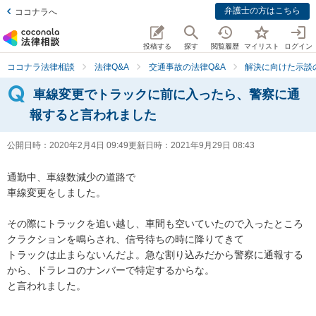
弁護士の方はこちら
ココナラへ
投稿する
探す
閲覧履歴
マイリスト
ログイン
ココナラ法律相談
法律Q&A
交通事故の法律Q&A
解決に向けた示談
車線変更でトラックに前に入ったら、警察に通
報すると言われました
公開日時：
2020年2月4日 09:49
更新日時：
2021年9月29日 08:43
通勤中、車線数減少の道路で

車線変更をしました。

その際にトラックを追い越し、車間も空いていたので入ったところ
クラクションを鳴らされ、信号待ちの時に降りてきて

トラックは止まらないんだよ。急な割り込みだから警察に通報する
から、ドラレコのナンバーで特定するからな。

と言われました。
