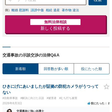
例）
離婚 慰謝料
誹謗中傷
相続 遺産
著作物 違法
無料法律相談
新しく投稿する
交通事故の示談交渉の法律Q&A
新着順
回答数が多い順
役にたった順
ひきにげにあいましたが証拠の防犯カメラがうつって
ない
#自動車事故
#解決に向けた示談
#被害者
#むち打ち被害
2026年8月3日
役にたった
2
交通事故に強い弁護士