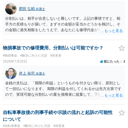
肥田 弘昭
弁護士
分割払いは、相手が合意しないと難しいです。上記の事情ですと、相
手方の見積もりが届いて、まずその金額が妥当かどうかを検討し、そ
の金額に過失相殺をしたうえで、あなたにも修理代金が発生している
のであれば、過失相殺後の相互の金額について相殺して、その残額を
分割払いにしたいとの示談案を提案するのが良いかと思います。威圧
されるのであれば、斡旋、仲裁、民事調停を利用しては如何でしょう
物損事故での修理費用、分割払いは可能ですか？
か。ご参考にしてください。
#物損事故
#解決に向けた示談
#加害者
2026年7月25日
役にたった
2
井上 祐司
弁護士
金銭の支払は、「期限の利益」というものを付さない限り、原則とし
て一括払いになります。 期限の利益を付してくれるかは先方次第です
ので、実現可能な分割払いの案を債権者に提案して、了解してもらえ
れば分割払いは可能です。
自転車事故後の刑事手続や示談の流れと起訴の可能性
について
#自転車事故
#解決に向けた示談
#加害者