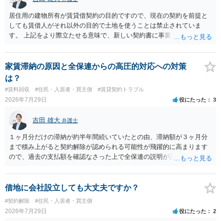
居住用の建物所有が賃貸借契約の目的ですので、現在の契約を前提と
しても賃借人がそれ以外の目的で土地を使うことは禁止されていま
す。 上記をより際立たせる意味で、新しい契約書に事業用として用い
ることを禁止する旨を明記することは理に適ったものです。 契約締結
交渉である以上賃借人が拒んだ場合には入りませんが、提案するのは
良い方法と思います。
家賃滞納の原因と全保連からの高圧的対応への対策
は？
#賃料回収
#住民・入居者・買主側
#賃貸契約トラブル
2026年7月29日
役にたった
3
吉田 雄大
弁護士
１ヶ月分だけの滞納が約半年間続いていたとの由、滞納額が３ヶ月分
まで積み上がると契約解除が認められる可能性が飛躍的に高まります
ので、過去の支払額を確認なさった上で全保連の説明が正しければ、
全部又は一部を支払うのが最善の方法です。 約半年間も放置されてい
た理由は気になるところですが、中身のある返答は期待できないと思
います。
借地に会社設立しても大丈夫ですか？
#契約解除
#住民・入居者・買主側
2026年7月29日
役にたった
2