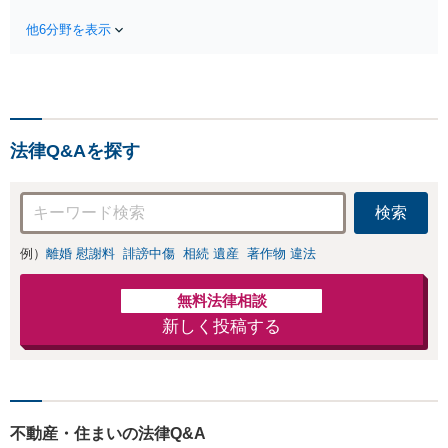
駅利用可】風俗・
袋・東池袋2駅利用可】爆サ
出会い系・ホス
他6分野を表示
イ・5ch・ホスラブ等の掲示
ト・不倫・ストー
板やネット上の悪口、誹謗
カー・DV・離婚
中傷の削除等、拡散防止に
等、男女が絡むあ
向けてスピード最優先で対
らゆるトラブルを
応します！即日対応可能。
解決へ！どんな相
まずはご連絡ください。
手であっても毅然
法律Q&Aを探す
と対応します。お
まかせください。
検索
例）
離婚 慰謝料
誹謗中傷
相続 遺産
著作物 違法
無料法律相談
新しく投稿する
不動産・住まいの法律Q&A