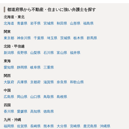
能性が高いのが私見です。 どうしてもお近くで供養されたい場合は、
都道府県から不動産・住まいに強い弁護士を探す
事前に地主へ相談して許可を得るか、土地に直接埋めずに大きめの鉢
植え等で供養する「プランター葬」や、ペット霊園等への納骨を検討
北海道・東北
されるのが確実かと思います。
北海道
青森県
岩手県
宮城県
秋田県
山形県
福島県
関東
東京都
神奈川県
千葉県
埼玉県
茨城県
栃木県
群馬県
北陸・甲信越
新潟県
長野県
山梨県
石川県
富山県
福井県
東海
愛知県
静岡県
岐阜県
三重県
関西
大阪府
兵庫県
京都府
滋賀県
奈良県
和歌山県
中国
広島県
岡山県
山口県
鳥取県
島根県
四国
香川県
愛媛県
高知県
徳島県
九州・沖縄
福岡県
佐賀県
長崎県
熊本県
大分県
宮崎県
鹿児島県
沖縄県