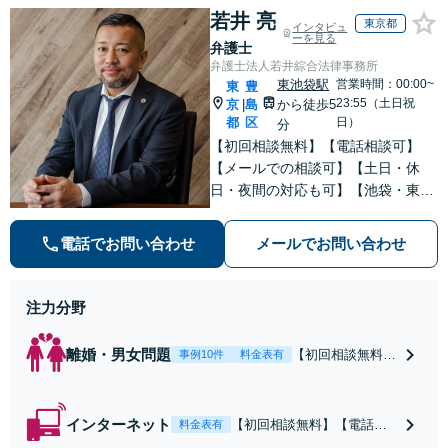
若井 亮
東京都
インタビュ
ーを見る
弁護士
弁護士法人若井綜合法律事務所
東池袋駅
営業時間：00:00~
東
豊
23:55（土日祝
京
島
から徒歩5
|
都
区
日）
分
【初回相談無料】【電話相談可】
【メールでの相談可】【土日・休
日・夜間の対応も可】【池袋・東池
袋2駅利用可】風俗トラブル・男女
トラブル・刑事事件を中心に「個
電話でお問い合わせ
メールでお問い合わせ
人」の方からのご相談・ご依頼を幅
広くお受けしております。お気軽に
お問い合わせください。
注力分野
離婚・男女問題
【初回相談無料】
事例10件
料金表有
【電話相談可】
【即日介入可】
【夜間対応可】
インターネット
【初回相談無料】【電話相
料金表有
【池袋・東池袋2
談可】【夜間対応可】【池