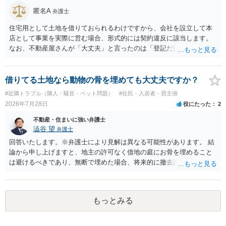
匿名A
弁護士
住宅用として土地を借りておられるわけですから、会社を設立して本
店として事業を実際に営む場合、形式的には契約違反に該当します。
なお、不動産屋さんが「大丈夫」と言ったのは「登記だけなら実務上
トラブルになることは少ない」という経験則に基づいたものと推測さ
れますが、これは法的な保証ではありません。 ただ、解除まで認めら
れるかどうかについては信頼関係が破壊されたかどうかで判断されま
借りてる土地なら動物の骨を埋めても大丈夫ですか？
すので、建物を事務所・店舗用に大きく改築する等までなさらない限
#近隣トラブル（隣人・騒音・ペット問題）
#住民・入居者・買主側
り、リスクはそれほど大きくないかもしれません。 しかしそれでも、
2026年7月28日
役にたった
2
大家さんが契約違反を口実に、将来の更新時に更新料の上乗せを要求
したり、立ち退きを迫る材料に使ったりする可能性は否定できませ
不動産・住まいに強い弁護士
ん。
澁谷 望
弁護士
回答いたします。※弁護士により見解は異なる可能性があります。 結
論から申し上げますと、地主の許可なく借地の庭にお骨を埋めること
は避けるべきであり、無断で埋めた場合、将来的に撤去請求や退去時
の損害賠償（原状回復費用）を求められるリスクがあります。 法律
上、自分のペットの遺骨を埋める行為自体は墓地埋葬法違反や不法投
棄には該当しないため、犯罪になるわけではありません。しかし、建
もっとみる
物の所有者は質問者様であっても、土地の所有権はあくまで地主にあ
ります。そのため、地主に無断でお骨を埋める行為は、他人の所有権
を侵害する行為や、借地人としての善管注意義務違反とみなされる可