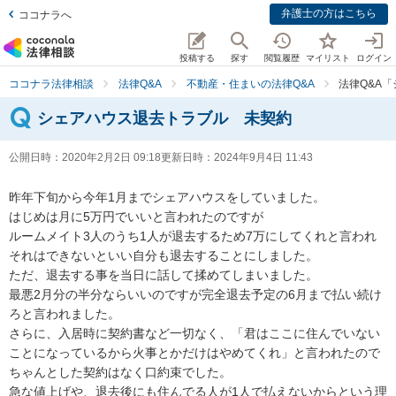
弁護士の方はこちら
ココナラへ
投稿する
探す
閲覧履歴
マイリスト
ログイン
ココナラ法律相談
法律Q&A
不動産・住まいの法律Q&A
法律Q&A
シェアハウス退去トラブル 未契約
公開日時：
2020年2月2日 09:18
更新日時：
2024年9月4日 11:43
昨年下旬から今年1月までシェアハウスをしていました。

はじめは月に5万円でいいと言われたのですが

ルームメイト3人のうち1人が退去するため7万にしてくれと言われ
それはできないといい自分も退去することにしました。

ただ、退去する事を当日に話して揉めてしまいました。

最悪2月分の半分ならいいのですが完全退去予定の6月まで払い続け
ろと言われました。

さらに、入居時に契約書など一切なく、「君はここに住んでいない
ことになっているから火事とかだけはやめてくれ」と言われたので
ちゃんとした契約はなく口約束でした。

急な値上げや、退去後にも住んでる人が1人で払えないからという理