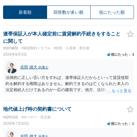
新着順
回答数が多い順
役にたった順
連帯保証人が本人確定前に賃貸解約手続きをすること
に関して
#契約解除
#賃貸契約トラブル
#住民・入居者・買主側
2026年8月3日
役にたった
3
吉田 雄大
弁護士
法律的に正しい言い方をすれば、連帯保証人だからといって賃貸借契
約を解約する権限はありません。解約できるのは亡くなられた本人の
法定相続人だけであるのが一応の建前です。他方、法律論はさてお
き、事実上であれ明渡が完了すれば賃貸人としてはそれ以上のことを
する動機づけがなくなります。 今回進められつつある手続はあくまで
も、建物を賃貸人に一日も早く明け渡すための便宜的方法として理解
地代値上げ時の契約書について
するのが良いと思います。またその方法で進めた方が、連帯保証人で
#賃料回収
#オーナー・売主側
あるお知り合いさんにとっても、自身の経済的負担を最小限に食い止
2026年7月30日
役にたった
1
められるため望ましいやり方だといえます。
吉田 雄大
弁護士