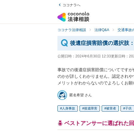
ココナラへ
ココナラ法律相談
法律Q&A
交通事故の
後遺症損害賠償の選択肢
公開日時：
2024年6月30日 12:33
更新日時：
20
事故での後遺症損害賠償についてですが
のかが詳しくわかりません。認定されや
メリットがわからないのでよろしくお願
匿名希望 さん
人身事故
後遺障害
被害者
子供
ベストアンサーに選ばれた