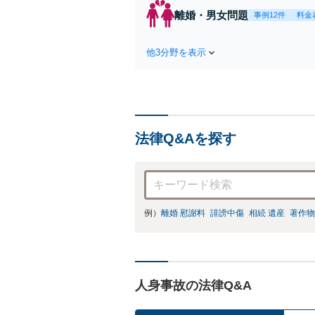
を
離婚・男女問題
事例12件
料金
件
他3分野を表示
法律Q&Aを探す
例）
離婚 慰謝料
誹謗中傷
相続 遺産
著作物
人身事故の法律Q&A