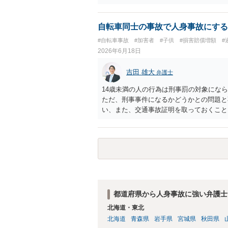
自転車同士の事故で人身事故にする
#自転車事故
#加害者
#子供
#損害賠償増額
#
2026年6月18日
吉田 雄大
弁護士
14歳未満の人の行為は刑事罰の対象にな
ただ、刑事事件になるかどうかとの問題と
い、また、交通事故証明を取っておくこと
都道府県から人身事故に強い弁護士
北海道・東北
北海道
青森県
岩手県
宮城県
秋田県