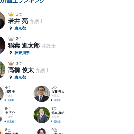
の弁護士ランキング
1
位
若井 亮
弁護士
東京都
2
位
稲葉 進太郎
弁護士
神奈川県
3
位
髙橋 俊太
弁護士
東京都
4
5
位
位
川添 圭
加藤 善大
弁護士
弁護士
大阪府
埼玉県
6
7
位
位
泉 亮介
竹本 真紀
弁護士
弁護士
東京都
愛知県
8
9
位
位