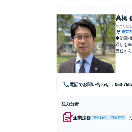
髙橋 
エクリ総
東京
◆初回相
通しを率
受任から
ます。 
電話でお問い合わせ
注力分野
企業法務
【
事例11件
料金表有
応
決