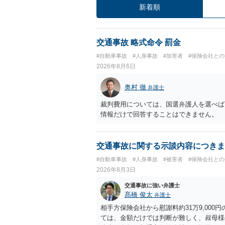
新着順
交通事故 略式命令 罰金
#自動車事故
#人身事故
#加害者
#保険会社と
2026年8月6日
奥村 徹
弁護士
裁判費用については、国選弁護人を選べば
情報だけで回答することはできません。
交通事故に関する示談内容につきま
#自動車事故
#人身事故
#被害者
#保険会社と
2026年8月3日
交通事故に強い弁護士
髙橋 俊太
弁護士
相手方保険会社から慰謝料約31万9,00
ては、金額だけでは判断が難しく、叔母様