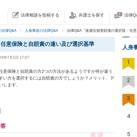
法律相談を投稿する
弁護士を探す
法律Q
法律Q&A
人身事故の法律Q&A
法律Q&A「後遺症損害賠償の選択肢：任
：任意保険と自賠責の違い及び選択基準
人身
24年7月1日 17:07
1
任意保険と自賠責の方2つの方法があるようですが何が違う
すい方を選択するには自賠責の方でしょうか？メリット、デ
2
いします、
3
4
回答
5