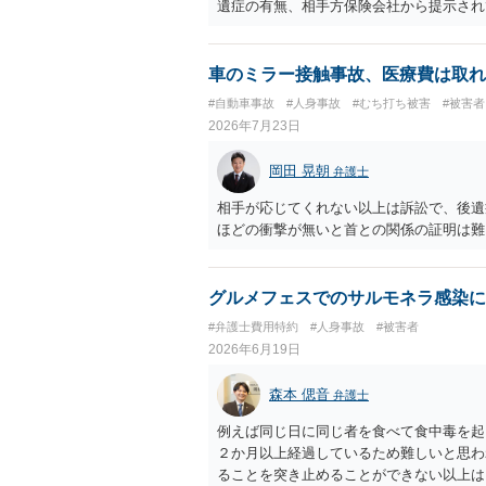
遺症の有無、相手方保険会社から提示され
から提示される慰謝料額については、弁護
で、以下の資料・情報を準備した上で、弁
会社から届いている示談金額の提示書類 
車のミラー接触事故、医療費は取れ
入院の有無、通院回数 ・現在も症状が残
#自動車事故
#人身事故
#むち打ち被害
#被害者
今回の事故で利用できる弁護士費用特約が
2026年7月23日
弁護士が受任する場合には、叔母様ご本人
思疎通が難しいとのことですので、そのあ
岡田 晃朝
弁護士
要があると思われます。
相手が応じてくれない以上は訴訟で、後遺
ほどの衝撃が無いと首との関係の証明は難
グルメフェスでのサルモネラ感染に
#弁護士費用特約
#人身事故
#被害者
2026年6月19日
森本 偲音
弁護士
例えば同じ日に同じ者を食べて食中毒を起
２か月以上経過しているため難しいと思わ
ることを突き止めることができない以上は