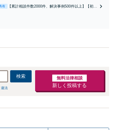
お探しの方もご相談ください！【顧問経験豊富】【個別案
【累計相談件数2000件、解決事例500件以上】【初回
表有
も対応OK】
相談（電話・WEB）無料】「オーダーメイドの解決
策を提示」依頼者様の話を丁寧にうかがい、どんな
不安があるのか、何を解決したいのかを正確に読み
取ります。【東京都在住以外の方も対応】
検索
無料法律相談
新しく投稿する
 違法