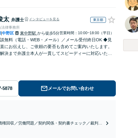
俊太
弁護士
インタビューを見る
東京都
合法律事務所
都
中野区
東中野駅
から徒歩5分
営業時間：10:00~18:00（平日）
|
談無料（電話・WEB・メール）／メール受付終日OK ◆見
直にお伝えし、ご依頼の要否も含めてご案内いたします。
解決まで弁護士本人が一貫してスピーディーに対応いたし
◆累計相談2000件以上・解決実績500件以上
メールでお問い合わせ
債権回収／労働問題／契約関係・契約書チェック／裁判対
】取引先とのトラブル・会社内のトラブルなど、事後の解
だけでなく予防法務までワンストップで対応！顧問弁護士