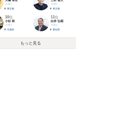
大橋 卓生
三村 勇人
弁護士
弁護士
東京都
東京都
10
11
位
位
小杉 和
白井 弘昭
弁護士
弁護士
京都府
愛知県
もっと見る