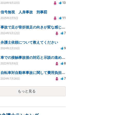
13
2018年9月22日
信号無視 人身事故 刑事罰
11
2025年2月5日
事故で足が骨折後足の向きが変な感じに 後遺障害認定や慰謝料増額できるか
7
2024年5月12日
弁護士依頼について教えてください
9
2024年2月15日
車での接触事故後の対応と示談の進め方についての相談
8
2022年5月6日
自転車対自動車事故に関して費用負担や保険会社とのやり取りについて
7
2024年7月26日
もっと見る