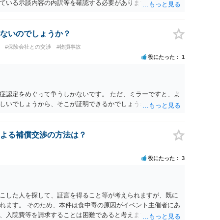
ている示談内容の内訳等を確認する必要があります。保険会社
士が介入することにより増額を検討できる場合がありますの
護士に個別に相談することをお勧めいたします。 ・相手方保険
・叔母様の診断名、けがの内容 ・治療開始日及び治療終了日 ・
ないのでしょうか？
っているか ・叔母様ご本人やご家族等が加入している保険に、
#保険会社との交渉
#物損事故
付帯しているか なお、被害者は叔母様ご本人となりますので、
役にたった
1
の依頼意思等を確認する必要があります。日本語での十分な意
たりのご事情も踏まえて、依頼意思の確認方法等を検討する必
症認定をめぐって争うしかないです。 ただ、ミラーですと、よ
しいでしょうから、そこが証明できるかでしょうね。
よる補償交渉の方法は？
役にたった
3
こした人を探して、証言を得ること等が考えられますが、既に
れます。 そのため、本件は食中毒の原因がイベント主催者にあ
、入院費等を請求することは困難であると考えます。