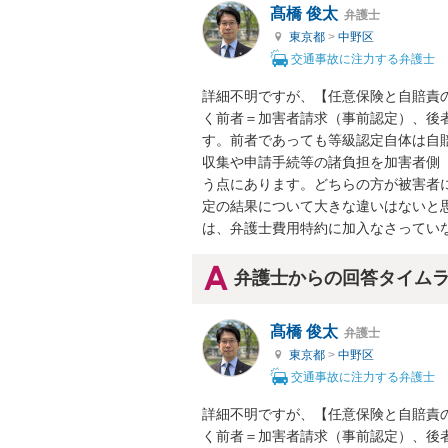
髙橋 俊太
弁護士
東京都
>
中野区
交通事故に注力する弁護士
詳細不明ですが、【任意保険と自賠責
く前者＝加害者請求（事前認定）、後
す。前者であっても等級認定自体は自
収集や申請手続等の諸負担を加害者側
う点にあります。どちらの方が被害者
定の結果について大きな違いはないと
は、弁護士費用特約に加入なさってい
弁護士からの回答タイム
髙橋 俊太
弁護士
東京都
>
中野区
交通事故に注力する弁護士
詳細不明ですが、【任意保険と自賠責
く前者＝加害者請求（事前認定）、後