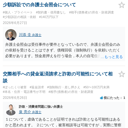
める書面を送るという方法が考えられます。 ただ、弁護士会照会を利
少額訴訟での弁護士会照会について
用する場合には、弁護士への依頼が必要になりコストがかかってしま
#個人・プライベート
#契約書・借用書なし
#相手(債務者)の所在・財産調査
います。 また、書面を送っても無視をされる可能性も否定できませ
#少額訴訟の相談・依頼
#140万円以下
ん。 さらに、相手方が連絡を寄こしてきても、弁済の資力が無けれ
2026年6月27日
ば、長期間の分割弁済になる可能性もあります。 以上、対応できるこ
とはあるものの、コストの面や相手方のリアクション次第であるとい
川添 圭
弁護士
う点でリスクがあることをご留意いただく必要があるでしょう。
弁護士会照会は受任事件が要件となっているので、弁護士会照会のみ
の依頼を受けることはできず、債権回収（強制執行）を依頼いただく
必要があります。預金差押えを行う場合，本人の自宅住所（住民登録
地）が必要になりますので、電話番号や銀行口座を把握しているので
あれば、まず電話会社や金融機関等へ本人確認資料記載の住所を照会
し、そこから最新の住民票を確認していくのが常套手段であり、その
交際相手への貸金返済請求と詐欺の可能性について相
上で、さらに主要金融機関の口座情報や残高を弁護士会照会で調べる
談
ことも多いです（なお、判決記載の住所に通常送達ができているので
#ぼったくり被害
#返金請求
#強制執行・差し押さえ
#50〜100万円未満
あれば、最終的には、強制執行の場合の債務者への送達は、公示送達
#本名・住所・電話番号が不明
#相手(債務者)の所在・財産調査
まで行わなくても付郵便送達等でクリアできることがほとんどで
2026年6月26日
役にたった
1
す）。 また、個人事業を行っているのであれば、店舗への動産執行も
詐欺・消費者問題に強い弁護士
効果的な場合があります（商売によってはその日の売上金を回収でき
泉 亮介
弁護士
る場合もありますし、そうでなくても、執行官の訪問は物理的な圧力
になります）。もちろん、弁護士費用や各種の実費（弁護士会照会に
１について，虚偽であることが証明できれば詐欺となる可能性はある
は1回あたり5,000～6,000円程度かかります）の負担を考えると費用倒
かと思われます。 ２について，被害相談等は可能ですが，実際に警察