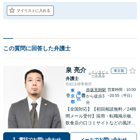
マイリストに入れる
この質問に回答した弁護士
泉 亮介
東京都
インタビュ
ーを見る
弁護士
彩結法律事務所
赤坂見附駅
営業時間：10:00
東
港
~20:55（平日）
京
から徒歩3
|
区
都
分
【全国対応】【初回相談無料／24時
間メール受付】採用・転職掲示板、
飲食店の口コミサイトなどの風評被
害対策など実績あり！【刑事】犯罪
の種類を問わず相談可。可能な限り
電話でお問い合わせ
メールでお問い合わせ