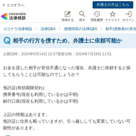
弁護士の方はこちら
ココナラへ
投稿する
探す
閲覧履歴
マイリスト
ログイン
ココナラ法律相談
法律Q&A
債権回収の法律Q&A
相手(債務者)の所
相手の行方を捜すため、弁護士に依頼可能か
公開日時：
2024年6月14日 12:27
更新日時：
2024年7月19日 11:51
お金を貸した相手が音信不通になった場合、弁護士に依頼すると探
してもらうことは可能なのでしょうか？

免許証(有効期限切れ)

携帯番号(現在も利用しているかは不明)

銀行口座(現在も利用しているかは不明)

上記の情報はあります。

免許証に住所も載っていますが、引っ越ししても変更していない可
能性があります。