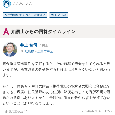
みみみ。 さん
相手(債務者)の所在・財産調査
140万円超
弁護士からの回答タイムライン
井上 祐司
弁護士
広島県
>
広島市中区
貸金返還請求事件を受任すると、その過程で照会をしてくれると思
いますが、所在調査のみ受任する弁護士はおそらくいないと思われ
ます。

ただし、住民票・戸籍の附票・携帯電話の契約者の照会は容易にで
きても、現実に住民登録のある住所に郵便を出しても宛所不明で返
送される例もありますから、最終的に所在が分からず手が打てない
ということはあり得るでしょう。
2024年6月14日 12:27
役に立った
0