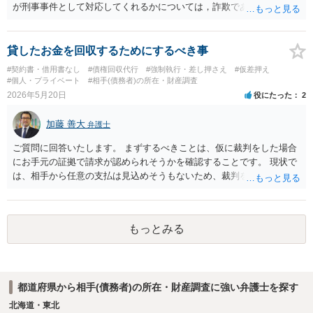
れの懸念はありますので、最終的にどこまでやるのかは考える必要が
が刑事事件として対応してくれるかについては，詐欺であることをど
ありますが、いずれにせよ、弁護士へ直接相談して費用などをお尋ね
の程度証明できる資料があるかによってくぁってくるかと思われま
いただいた方がよいかと思います。
す。 ３について，相手と連絡が取れるのであれば内容証明や電話での
連絡等から交渉をすることtなるかと思われます。弁護士を立てること
貸したお金を回収するためにするべき事
を想定されている場合，裁判をする場合だと，弁護士費用との関係か
#契約書・借用書なし
#債権回収代行
#強制執行・差し押さえ
#仮差押え
ら全額回収できたとしてもご自身の経済的な利益は少ないかと思われ
#個人・プライベート
#相手(債務者)の所在・財産調査
ます。 ４について，実際の内容次第ですが，可能な場合も多いです。
2026年5月20日
役にたった
2
５について，可能かと思われます。 ６について，内容証明については
住んで居る場所が判明しないと送付は出来ないでしょう。裁判手続き
加藤 善大
弁護士
については，住民票上の住所へ住んでいないことを調査したうえで，
公示送達という方法により訴訟提起することとなります。 ７につい
ご質問に回答いたします。 まずするべきことは、仮に裁判をした場合
て，プライバシー権侵害や名誉権侵害として相手から逆に請求を受け
にお手元の証拠で請求が認められそうかを確認することです。 現状で
るきっかけとなりかねないため，避けたほうが良いかと思われます。
は、相手から任意の支払は見込めそうもないため、裁判を想定する必
要があります。 裁判の場合は、相手が借り入れを否定する等争った場
合は証拠が必要になります。 借用書や振込履歴がないとのことですの
で、 例えば、相手とのＬＩＮＥのやりとりで、 相手からの「１００万
もっとみる
円貸してくれてありがとう」とか「１００万円の返済はもう少し待っ
て欲しい」等の記載があれば証拠になり得るでしょう。 ご質問に対す
る回答は以上ですが、可能であれば、ご依頼になるかは別にして、お
近くの弁護士に直接相談されて、今後の対応についてアドバイスを求
都道府県から相手(債務者)の所在・財産調査に強い弁護士を探す
めることをおすすめいたします。 ご参考にしていただけますと幸いで
す。
北海道・東北