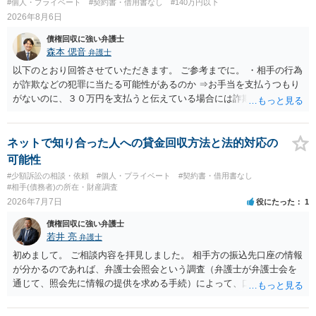
#個人・プライベート
#契約書・借用書なし
#140万円以下
2026年8月6日
債権回収に強い弁護士
森本 偲音
弁護士
以下のとおり回答させていただきます。 ご参考までに。 ・相手の行為
が詐欺などの犯罪に当たる可能性があるのか ⇒お手当を支払うつもり
がないのに、３０万円を支払うと伝えている場合には詐欺罪に該当す
る可能性があります。 ・未払い金を回収するためにどのような法的手
段が取れるのか ⇒契約に基づく履行請求として３０万円を請求するこ
とが考えられますが、 パパ活の契約は、売春防止法に抵触する契約
ネットで知り合った人への貸金回収方法と法的対応の
であるため、公序良俗に反する契約として 民法上無効（民法９０
可能性
条）となるため、相手方に請求できない可能性が高いです。 ・相手の
#少額訴訟の相談・依頼
#個人・プライベート
#契約書・借用書なし
氏名や住所が分からない状態でも対応可能なのか ⇒訴訟等の裁判上の
#相手(債務者)の所在・財産調査
手続を利用する場合には、原則として相手方の住所・氏名を把握して
2026年7月7日
役にたった
1
いる必要があります。
債権回収に強い弁護士
若井 亮
弁護士
初めまして。 ご相談内容を拝見しました。 相手方の振込先口座の情報
が分かるのであれば、弁護士会照会という調査（弁護士が弁護士会を
通じて、照会先に情報の提供を求める手続）によって、口座名義人の
情報（氏名や口座開設時の住所）を取得できる可能性があります。 口
座名義人の身元が明らかになった後、住所地に貸金を返還するよう求