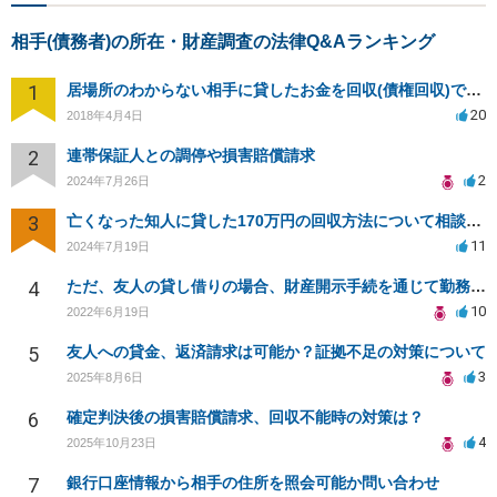
相手(債務者)の所在・財産調査の法律Q&Aランキング
1
居場所のわからない相手に貸したお金を回収(債権回収)できますか？
20
2018年4月4日
2
連帯保証人との調停や損害賠償請求
2
2024年7月26日
3
亡くなった知人に貸した170万円の回収方法について相談したい
11
2024年7月19日
4
ただ、友人の貸し借りの場合、財産開示手続を通じて勤務先を知り、給料の差押えができますか？
10
2022年6月19日
5
友人への貸金、返済請求は可能か？証拠不足の対策について
3
2025年8月6日
6
確定判決後の損害賠償請求、回収不能時の対策は？
4
2025年10月23日
7
銀行口座情報から相手の住所を照会可能か問い合わせ