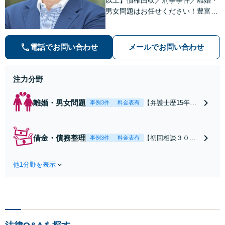
者との示談交渉
男女問題はお任せください！豊富な
解決実績と弁護士経験を活かした、
的確でスムーズな対応が持ち味です
【子連れ相談】【完全個室相談】
電話でお問い合わせ
メールでお問い合わせ
【休日・夜間対応可】【本通駅5
分】
注力分野
離婚・男女問題
【弁護士歴15年以
事例3件
料金表有
上】不倫問題や慰
謝料減額の解決実
績多数あり！持ち
借金・債務整理
【初回相談３０分
事例3件
料金表有
家や住宅ローンを
まで無料】【本通
含む財産分与、熟
り電停近く】個
年離婚もご相談く
他1分野を表示
人・法人を問わ
ださい【休日・夜
ず、借金のお悩み
間対応可】離婚後
はまずご相談くだ
の生活を見据えた
さい。自己破産・
アドバイスやサポ
任意整理・個人再
ートも【完全個
生・各種ガイドラ
室】【子連れ相談