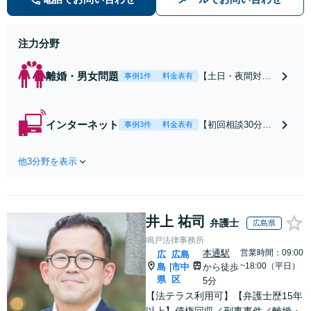
早期対応で駆けつけサポート【労
働】不当解雇・残業代請求はおまか
せください
注力分野
離婚・男女問題
【土日・夜間対応
事例1件
料金表有
可】【初回相談30
分無料】「相手方
から書面を提示さ
インターネット
【初回相談30分無
事例3件
料金表有
れたら、サインす
料】状況に応じて
る前にご相談を」
手段を使い分け、
経験豊富な弁護士
他3分野を表示
適切な方法で投稿
が全力で交渉にあ
の削除・発信者情
たります！相手方
報開示請求をおこ
と直接話す精神的
ないます「企業や
負担を軽減「弁護
井上 祐司
お店の風評被害対
弁護士
広島県
士の交渉で慰謝料
策／売り上げ低下
鳴戸法律事務所
金額アップ／減額
防止のために尽
本通駅
営業時間：09:00
広
広島
交渉も対応可」
力」加害者側の対
~18:00（平日）
島
市中
から徒歩
|
【完全個室対応】
応可：開示請求の
県
区
5分
意見照会が来たと
【法テラス利用可】【弁護士歴15年
きの対処法、被害
以上】債権回収／刑事事件／離婚・