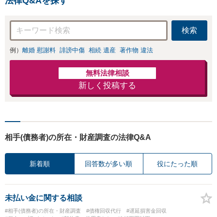
法律Q&Aを探す
インに基づく債務
可】【本通駅5分】
整理手続等の流れ
をご説明し、より
検索
良い解決を目指し
ます。
例）
離婚 慰謝料
誹謗中傷
相続 遺産
著作物 違法
無料法律相談
新しく投稿する
相手(債務者)の所在・財産調査の法律Q&A
新着順
回答数が多い順
役にたった順
未払い金に関する相談
#相手(債務者)の所在・財産調査
#債権回収代行
#遅延損害金回収