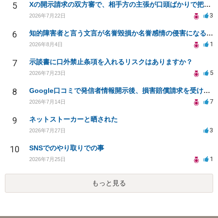
5
Xの開示請求の双方審で、相手方の主張が口頭ばかりで把握しきれません
3
2026年7月22日
6
知的障害者と言う文言が名誉毀損か名誉感情の侵害になるか教えてほしい。
1
2026年8月4日
7
示談書に口外禁止条項を入れるリスクはありますか？
5
2026年7月23日
8
Google口コミで発信者情報開示後、損害賠償請求を受けています。示談について相談です。
7
2026年7月14日
9
ネットストーカーと晒された
3
2026年7月27日
10
SNSでのやり取りでの事
1
2026年7月25日
もっと見る