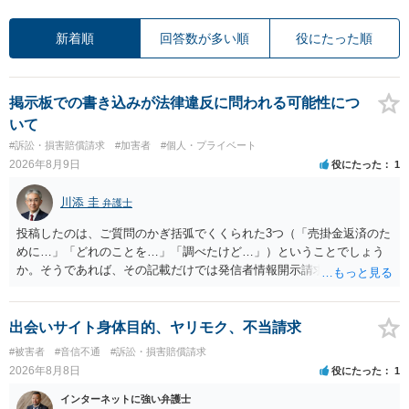
新着順
回答数が多い順
役にたった順
掲示板での書き込みが法律違反に問われる可能性につ
いて
#訴訟・損害賠償請求
#加害者
#個人・プライベート
2026年8月9日
役にたった
1
川添 圭
弁護士
投稿したのは、ご質問のかぎ括弧でくくられた3つ（「売掛金返済のた
めに…」「どれのことを…」「調べたけど…」）ということでしょう
か。そうであれば、その記載だけでは発信者情報開示請求が認められ
るような内容ではありません（申し立ててもほぼ門前払いに近い）。
ただ、「328が名誉毀損、偽計業務妨害、侮辱罪、ストーカー等に関す
る法律違反に該当するといわれ」とのことですので、ご質問に書かれ
出会いサイト身体目的、ヤリモク、不当請求
ていない何らかの背景事情があれば、回答は180度変わるかもしれませ
#被害者
#音信不通
#訴訟・損害賠償請求
ん。公開の場で詳細を投稿することは不適当と思われますので、弁護
2026年8月8日
役にたった
1
士へ直接相談した方がよいでしょう。
インターネットに強い弁護士