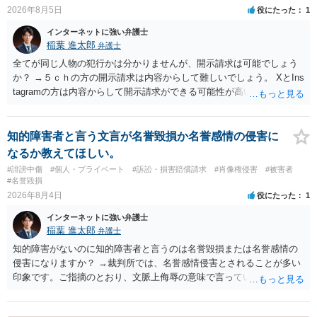
2026年8月5日
役にたった
1
インターネットに強い弁護士
稲葉 進太郎
弁護士
全てが同じ人物の犯行かは分かりませんが、開示請求は可能でしょう
か？ →５ｃｈの方の開示請求は内容からして難しいでしょう。 XとIns
tagramの方は内容からして開示請求ができる可能性が高いでしょう。
ただ、アカウントが削除されていると開示請求は失敗する可能性が高
いでしょう。７月中にアカウントが削除されている場合、今から進め
ても失敗する可能性が高いように思われます。 相手を特定できた場
知的障害者と言う文言が名誉毀損か名誉感情の侵害に
合、相手に全ての弁護士費用を負担させることは可能でしょうか？ →
なるか教えてほしい。
訴訟外の交渉で相手方が認めれば負担させることができるでしょう。
#誹謗中傷
#個人・プライベート
#訴訟・損害賠償請求
#肖像権侵害
#被害者
訴訟で判決となった場合は、実際の弁護士費用が認められる場合と認
#名誉毀損
められない場合があり何ともいえないところでしょう。
2026年8月4日
役にたった
1
インターネットに強い弁護士
稲葉 進太郎
弁護士
知的障害がないのに知的障害者と言うのは名誉毀損または名誉感情の
侵害になりますか？ →裁判所では、名誉感情侵害とされることが多い
印象です。ご指摘のとおり、文脈上侮辱の意味で言っている点も加味
されていると思います。