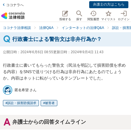
弁護士の方はこちら
ココナラへ
投稿する
探す
閲覧履歴
マイリスト
ログイン
ココナラ法律相談
法律Q&A
インターネットの法律Q&A
訴訟・損害
行政書士による警告文は非弁行為か？
公開日時：
2024年6月6日 08:55
更新日時：
2024年9月4日 11:43
行政書士に書いてもらった警告文（民法を明記して損害賠償を求め
る内容）をSNSで送りつける行為は非弁行為にあたるのでしょう
か。内容はネットに転がっているテンプレートでした。
匿名希望 さん
訴訟・損害賠償請求
被害者
弁護士からの回答タイムライン