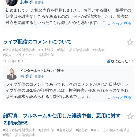
若井 亮
弁護士
初めまして。 ご相談内容を拝見しました。 お伺いする限り、相手方の
態度は不誠実なところがあるものの、何らかの請求をしたり、警察に
対応を要請するといったことは難しいかと思います。 ご参考になれば
幸いです。
ライブ配信のコメントについて
#発信者情報開示請求
#炎上対策
#訴訟・損害賠償請求
#被害者
#個人・プライベート
#誹謗中傷
2026年8月7日
役にたった
1
インターネットに強い弁護士
泉 亮介
弁護士
ライブ配信のコメントであっても，そのコメントがされた日時や，ラ
イブ配信のURL等が証明できれば，権利侵害が認められるものであれ
ば開示請求が認められる可能性はあるでしょう。
顔写真、フルネームを使用した誹謗中傷、悪用に対す
る開示請求
#発信者情報開示請求
#誹謗中傷
#名誉毀損
#被害者
#ネット上の個人特定被害
#訴訟・損害賠償請求