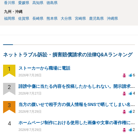
香川県
愛媛県
高知県
徳島県
九州・沖縄
福岡県
佐賀県
長崎県
熊本県
大分県
宮崎県
鹿児島県
沖縄県
ネットトラブル訴訟・損害賠償請求の法律Q&Aランキング
1
ストーカーから職場に電話
6
2026年7月28日
2
誹謗中傷に当たる内容を投稿したかもしれない。開示請求や民事刑事裁判に発展しうるのか教えて欲しい。
4
2026年7月27日
3
当方の腹いせで相手方の個人情報をSNSで晒してしまい名誉毀損させてしまったかもしれない
2
2026年7月29日
4
ホームページ制作における使用した画像や文章の著作権について
2
2026年7月29日