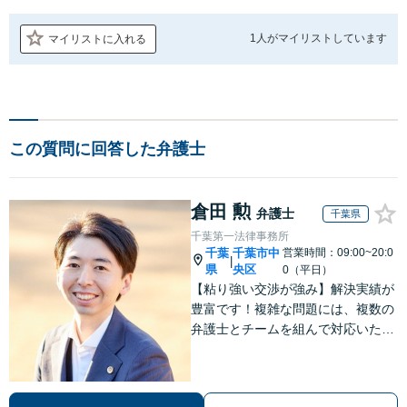
1人が
マイリストしています
マイリストに入れる
この質問に回答した弁護士
倉田 勲
弁護士
千葉県
千葉第一法律事務所
千葉
千葉市中
営業時間：09:00~20:0
|
県
央区
0（平日）
【粘り強い交渉が強み】解決実績が
豊富です！複雑な問題には、複数の
弁護士とチームを組んで対応いたし
ます。【安心・分かりやすい料金体
系】些細なお悩みにも、丁寧に寄り
添い、不安を軽減します。まずはお