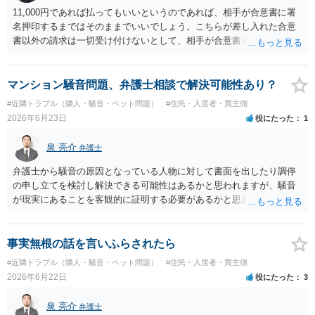
11,000円であれば払ってもいいというのであれば、相手が合意書に署
名押印するまではそのままでいいでしょう。こちらが差し入れた合意
書以外の請求は一切受け付けないとして、相手が合意書を作成するま
では支払いをしない方がいいと思います。 他方で、既に合意書を差し
入れてしまっているということなので、もし11,000円の支払い合意も
撤回したいというのであれば、できれば内容証明で先方の支払いの請
マンション騒音問題、弁護士相談で解決可能性あり？
求について一切応じるつもりがない旨を書面で伝えたうえで、先に差
#近隣トラブル（隣人・騒音・ペット問題）
#住民・入居者・買主側
し入れた合意書は撤回すると明確に示す必要があります。
2026年6月23日
役にたった
1
泉 亮介
弁護士
弁護士から騒音の原因となっている人物に対して書面を出したり調停
の申し立てを検討し解決できる可能性はあるかと思われますが、騒音
が現実にあることを客観的に証明する必要があるかと思われます。
事実無根の話を言いふらされたら
#近隣トラブル（隣人・騒音・ペット問題）
#住民・入居者・買主側
2026年6月22日
役にたった
3
泉 亮介
弁護士