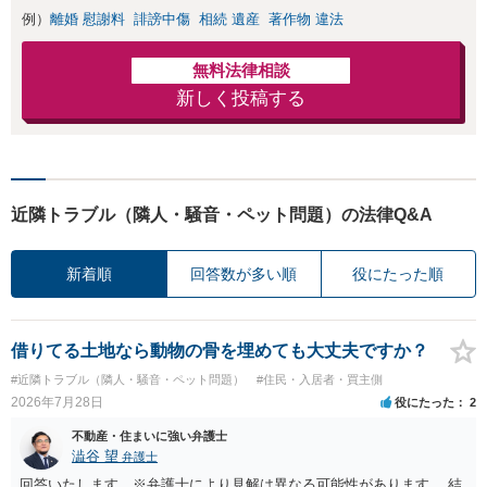
例）
離婚 慰謝料
誹謗中傷
相続 遺産
著作物 違法
無料法律相談
新しく投稿する
近隣トラブル（隣人・騒音・ペット問題）の法律Q&A
新着順
回答数が多い順
役にたった順
借りてる土地なら動物の骨を埋めても大丈夫ですか？
#近隣トラブル（隣人・騒音・ペット問題）
#住民・入居者・買主側
2026年7月28日
役にたった
2
不動産・住まいに強い弁護士
澁谷 望
弁護士
回答いたします。※弁護士により見解は異なる可能性があります。 結