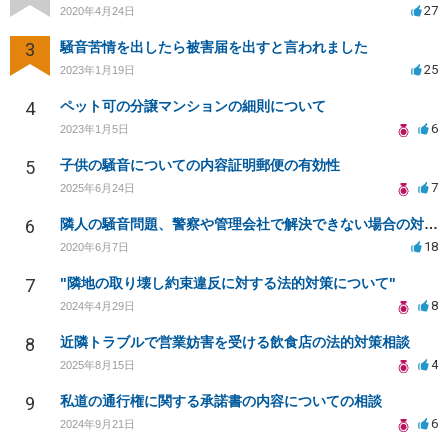
27
2020年4月24日
3
騒音苦情を出したら被害届を出すと言われました
25
2023年1月19日
4
ペット可の分譲マンションの細則について
6
2023年1月5日
5
子供の騒音についての内容証明郵便の有効性
7
2025年6月24日
6
隣人の騒音問題、警察や管理会社で解決できない場合の対策は？
18
2020年6月7日
7
"隣地の取り壊し約束違反に対する法的対策について"
8
2024年4月29日
8
近隣トラブルで営業妨害を受ける飲食店の法的対策相談
4
2025年8月15日
9
私道の通行権に関する承諾書の内容についての相談
6
2024年9月21日