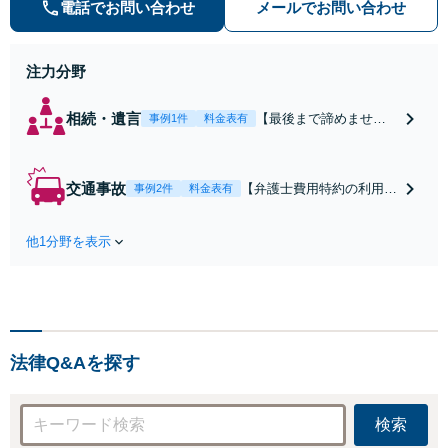
気軽にご相談ください。
電話でお問い合わせ
メールでお問い合わせ
注力分野
相続・遺言
【最後まで諦めませ
事例1件
料金表有
ん】親族間の交渉、複
雑な手続き、全て対応
します！不利な条件で
交通事故
【弁護士費用特約の利用＆
事例2件
料金表有
合意してしまう前にご
Zoom相談可】【死亡・骨
相談ください。【土
折・後遺障害・むち打ち
地・不動産】長期化し
他1分野を表示
等】交通事故でご家族がな
ている問題もできる限
くなってしまった方やお怪
り円滑な交渉へと導き
我された方はまずご相談く
ます。事業承継／相続
ださい。ご自身での対応で
放棄も対応可能。【JR
は損をしてしまうかもしれ
千葉駅近く】駐車場あ
ません。代わりに交渉・手
り
法律Q&Aを探す
続きをし、負担を軽減。
検索