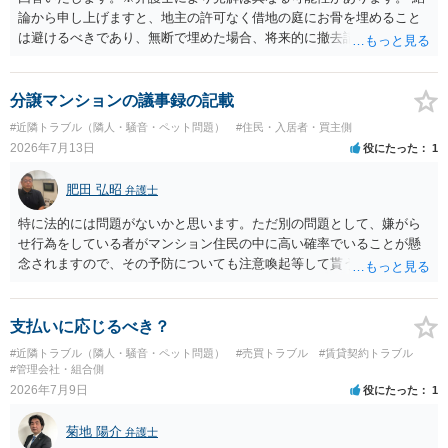
論から申し上げますと、地主の許可なく借地の庭にお骨を埋めること
は避けるべきであり、無断で埋めた場合、将来的に撤去請求や退去時
の損害賠償（原状回復費用）を求められるリスクがあります。 法律
上、自分のペットの遺骨を埋める行為自体は墓地埋葬法違反や不法投
棄には該当しないため、犯罪になるわけではありません。しかし、建
分譲マンションの議事録の記載
物の所有者は質問者様であっても、土地の所有権はあくまで地主にあ
#近隣トラブル（隣人・騒音・ペット問題）
#住民・入居者・買主側
ります。そのため、地主に無断でお骨を埋める行為は、他人の所有権
2026年7月13日
役にたった
1
を侵害する行為や、借地人としての善管注意義務違反とみなされる可
能性が高いのが私見です。 どうしてもお近くで供養されたい場合は、
肥田 弘昭
弁護士
事前に地主へ相談して許可を得るか、土地に直接埋めずに大きめの鉢
植え等で供養する「プランター葬」や、ペット霊園等への納骨を検討
特に法的には問題がないかと思います。ただ別の問題として、嫌がら
されるのが確実かと思います。
せ行為をしている者がマンション住民の中に高い確率でいることが懸
念されますので、その予防についても注意喚起等して貰うと良いかと
思います。ご参考にしてください。
支払いに応じるべき？
#近隣トラブル（隣人・騒音・ペット問題）
#売買トラブル
#賃貸契約トラブル
#管理会社・組合側
2026年7月9日
役にたった
1
菊地 陽介
弁護士