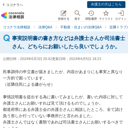
弁護士の方はこちら
ココナラへ
投稿する
探す
閲覧履歴
マイリスト
ログイン
ココナラ法律相談
法律Q&A
不動産・住まいの法律Q&A
近隣トラブ
事実説明書の書き方などは弁護士さんか司法書士
さん、どちらにお願いしたら良いでしょうか。
公開日時：
2024年6月3日 20:42
更新日時：
2024年6月5日 18:23
民事調停の申立書が届きましたが、内容があまりにも事実と異なり
一方的で困っています。

（近隣住民による嫌がらせ）

事情説明書を提出する為に書いてみましたが、書いた内容に対して
弁護士さんにお願いすれば見て頂けるものでしょうか。

都道府県にある弁護士会の弁護士さんに相談したところ、全て請け
負う形しか行っていない事務所だと言われました。

弁護士さんではなく書類であれば司法書士さんにお願いするべきで