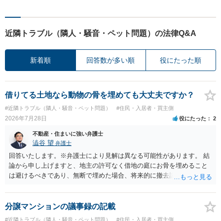
近隣トラブル（隣人・騒音・ペット問題）の法律Q&A
新着順
回答数が多い順
役にたった順
借りてる土地なら動物の骨を埋めても大丈夫ですか？
#近隣トラブル（隣人・騒音・ペット問題）
#住民・入居者・買主側
2026年7月28日
役にたった
2
不動産・住まいに強い弁護士
澁谷 望
弁護士
回答いたします。※弁護士により見解は異なる可能性があります。 結
論から申し上げますと、地主の許可なく借地の庭にお骨を埋めること
は避けるべきであり、無断で埋めた場合、将来的に撤去請求や退去時
の損害賠償（原状回復費用）を求められるリスクがあります。 法律
上、自分のペットの遺骨を埋める行為自体は墓地埋葬法違反や不法投
棄には該当しないため、犯罪になるわけではありません。しかし、建
分譲マンションの議事録の記載
物の所有者は質問者様であっても、土地の所有権はあくまで地主にあ
#近隣トラブル（隣人・騒音・ペット問題）
#住民・入居者・買主側