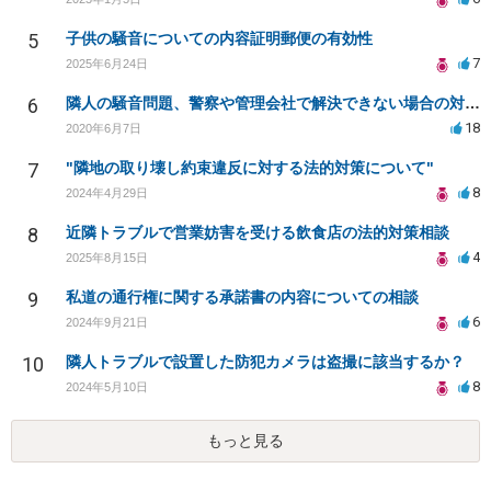
5
子供の騒音についての内容証明郵便の有効性
7
2025年6月24日
6
隣人の騒音問題、警察や管理会社で解決できない場合の対策は？
18
2020年6月7日
7
"隣地の取り壊し約束違反に対する法的対策について"
8
2024年4月29日
8
近隣トラブルで営業妨害を受ける飲食店の法的対策相談
4
2025年8月15日
9
私道の通行権に関する承諾書の内容についての相談
6
2024年9月21日
10
隣人トラブルで設置した防犯カメラは盗撮に該当するか？
8
2024年5月10日
もっと見る