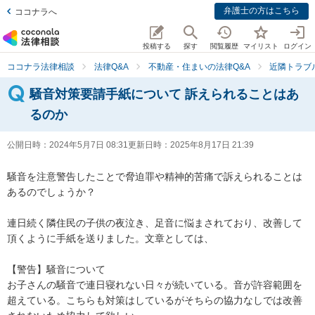
弁護士の方はこちら
ココナラへ
投稿する
探す
閲覧履歴
マイリスト
ログイン
ココナラ法律相談
法律Q&A
不動産・住まいの法律Q&A
近隣トラブ
騒音対策要請手紙について 訴えられることはあ
るのか
公開日時：
2024年5月7日 08:31
更新日時：
2025年8月17日 21:39
騒音を注意警告したことで脅迫罪や精神的苦痛で訴えられることは
あるのでしょうか？

連日続く隣住民の子供の夜泣き、足音に悩まされており、改善して
頂くように手紙を送りました。文章としては、

【警告】騒音について 

お子さんの騒音で連日寝れない日々が続いている。音が許容範囲を
超えている。こちらも対策はしているがそちらの協力なしでは改善