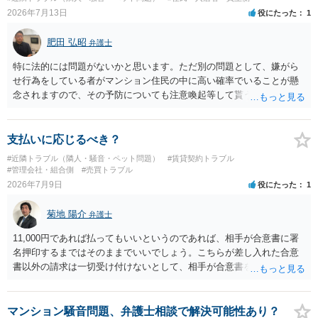
ります。そのため、地主に無断でお骨を埋める行為は、他人の所有権
2026年7月13日
役にたった
1
を侵害する行為や、借地人としての善管注意義務違反とみなされる可
能性が高いのが私見です。 どうしてもお近くで供養されたい場合は、
肥田 弘昭
弁護士
事前に地主へ相談して許可を得るか、土地に直接埋めずに大きめの鉢
植え等で供養する「プランター葬」や、ペット霊園等への納骨を検討
特に法的には問題がないかと思います。ただ別の問題として、嫌がら
されるのが確実かと思います。
せ行為をしている者がマンション住民の中に高い確率でいることが懸
念されますので、その予防についても注意喚起等して貰うと良いかと
思います。ご参考にしてください。
支払いに応じるべき？
#近隣トラブル（隣人・騒音・ペット問題）
#賃貸契約トラブル
#管理会社・組合側
#売買トラブル
2026年7月9日
役にたった
1
菊地 陽介
弁護士
11,000円であれば払ってもいいというのであれば、相手が合意書に署
名押印するまではそのままでいいでしょう。こちらが差し入れた合意
書以外の請求は一切受け付けないとして、相手が合意書を作成するま
では支払いをしない方がいいと思います。 他方で、既に合意書を差し
入れてしまっているということなので、もし11,000円の支払い合意も
撤回したいというのであれば、できれば内容証明で先方の支払いの請
マンション騒音問題、弁護士相談で解決可能性あり？