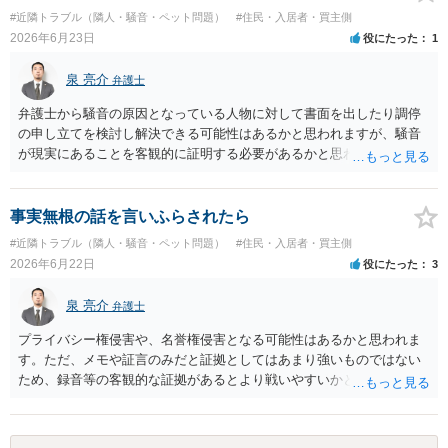
求について一切応じるつもりがない旨を書面で伝えたうえで、先に差
#近隣トラブル（隣人・騒音・ペット問題）
#住民・入居者・買主側
し入れた合意書は撤回すると明確に示す必要があります。
2026年6月23日
役にたった
1
泉 亮介
弁護士
弁護士から騒音の原因となっている人物に対して書面を出したり調停
の申し立てを検討し解決できる可能性はあるかと思われますが、騒音
が現実にあることを客観的に証明する必要があるかと思われます。
事実無根の話を言いふらされたら
#近隣トラブル（隣人・騒音・ペット問題）
#住民・入居者・買主側
2026年6月22日
役にたった
3
泉 亮介
弁護士
プライバシー権侵害や、名誉権侵害となる可能性はあるかと思われま
す。ただ、メモや証言のみだと証拠としてはあまり強いものではない
ため、録音等の客観的な証拠があるとより戦いやすいかと思われま
す。