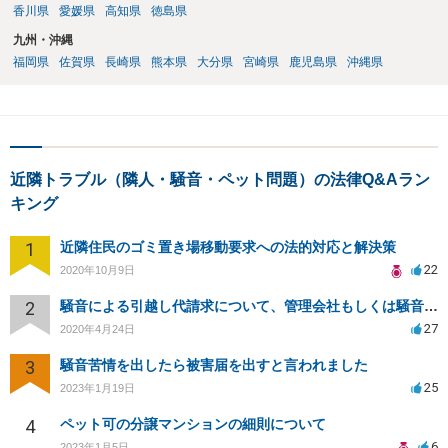
香川県
愛媛県
高知県
徳島県
九州・沖縄
福岡県
佐賀県
長崎県
熊本県
大分県
宮崎県
鹿児島県
沖縄県
近隣トラブル（隣人・騒音・ペット問題）の法律Q&Aラン
キング
1
近隣住民のゴミ置き場移動要求への法的対応と解決策
22
2020年10月9日
2
騒音による引越し代請求について、管理会社もしくは騒音主から請求できるか？
27
2020年4月24日
3
騒音苦情を出したら被害届を出すと言われました
25
2023年1月19日
4
ペット可の分譲マンションの細則について
6
2023年1月5日