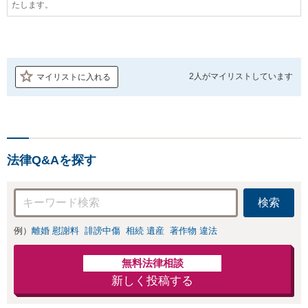
たします。
2人が
マイリストしています
マイリストに入れる
法律Q&Aを探す
検索
例）
離婚 慰謝料
誹謗中傷
相続 遺産
著作物 違法
無料法律相談
新しく投稿する