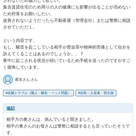
されないため協力して欲しい。

集合賃貸住宅のため周りの人の健康にも影響が出ることが否めない
ため対策をお願いしたい。

改善されないようだったら不動産屋（管理会社）または警察に相談
させていただく。

という内容です。

もし、騒音を起こしている相手が脅迫罪や精神的苦痛として自分を
訴えてくることはあるのでしょうか、、？

夜中に起こされる状況が続いているため手紙を送ったのですがすご
く後悔しています。
匿名さん さん
近隣トラブル（隣人・騒音・ペット問題）
住民・入居者・買主側
追記
相手方の奥さんは、病んでいると聞きました。

相手の奥さんのお母さんは警察に相談するとも言っていたそうで
す。
