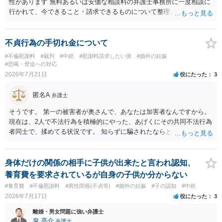
求権への影響を明確にしておくことが重要です。示談金１８０万円の
性があります 無料あるいは安価な相談料の弁護士事務所に一度相談に
妥当性については、中絶、精神的苦痛、通院・治療の有無、診断内
行かれて、今できること・請求できるものについて整理されるのがよ
容、夫の説明内容、妊娠・中絶に至る経緯等によって変わります。中
いかと思います
絶について双方同意があったとしても、身体的・精神的負担が考慮さ
れることはありますが、夫が当初から離婚できないと伝えていた事情
不貞行為の手切れ金について
があるなら、結婚期待を理由とする損害については争い得る部分もあ
#不倫慰謝料
#裁判
#中絶
#慰謝料請求したい側
#婚外の妊娠
ります。 なお、貴方から不貞相手へ請求する慰謝料額は、夫が不貞相
#恐喝・脅迫への対応
手に支払う示談金額だけで決まるものではありません。不貞期間、回
2026年7月21日
役にたった
3
数、婚姻期間、夫婦関係への影響、離婚・別居の有無、相手方の認識
等によって判断されます。 今後の状況等に応じて、弁護士への個別相
匿名A
弁護士
談も検討なさった方がよいでしょう。
そうです。 第一の被害者が奥さんで、あなたは加害者なんですから。
現在は、2人で不法行為を積極的にやった、あげくにその共同不法行為
者同士で、揉めてる状況です。 知らずに騙されたならともか
く・・・。 それでも経緯を考えれば多少は、その男よりは同情できる
というだけですから。
身体だけの関係の相手に子供が出来たと言われ認知、
養育費を要求されているが自身の子供か分からない
#養育費
#不倫慰謝料
#異性関係(不貞等)
#婚外の妊娠
#子の認知
#中絶
2026年7月17日
役にたった
3
離婚・男女問題に強い弁護士
泉 亮介
弁護士