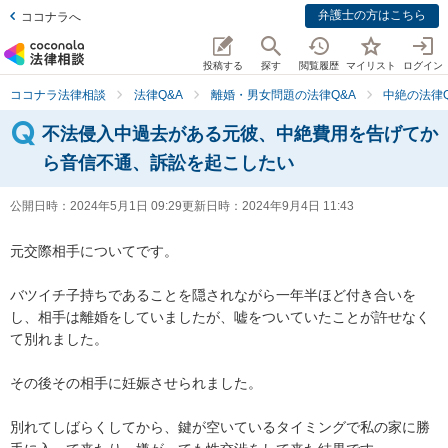
弁護士の方はこちら
ココナラへ
投稿する
探す
閲覧履歴
マイリスト
ログイン
ココナラ法律相談
法律Q&A
離婚・男女問題の法律Q&A
中絶の法律Q
不法侵入中過去がある元彼、中絶費用を告げてか
ら音信不通、訴訟を起こしたい
公開日時：
2024年5月1日 09:29
更新日時：
2024年9月4日 11:43
元交際相手についてです。

バツイチ子持ちであることを隠されながら一年半ほど付き合いを
し、相手は離婚をしていましたが、嘘をついていたことが許せなく
て別れました。

その後その相手に妊娠させられました。

別れてしばらくしてから、鍵が空いているタイミングで私の家に勝