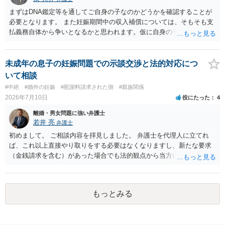
まずはDNA鑑定等を通してご自身の子なのかどうかを確認することが
必要となります。 また妊娠期間中の収入補償については、そもそも支
払義務自体から争いとなるかと思われます。仮に自身の子であったと
して、そのことから当然に補償義務が発生するものではありません。
相手に弁護士がついているということであれば、依頼をするかしない
かは別として一度ご自身も個別に弁護士に相談をされたほうが良いで
未成年の息子の妊娠問題での示談交渉と法的対応につ
しょう。
いて相談
#中絶
#婚外の妊娠
#慰謝料請求された側
#親族関係
2026年7月10日
役にたった
4
離婚・男女問題に強い弁護士
若井 亮
弁護士
初めまして。 ご相談内容を拝見しました。 弁護士を代理人に立てれ
ば、これ以上直接やり取りをする必要はなくなりますし、新たな要求
（金銭請求を含む）があった場合でも法的観点から当方に支払うべき
義務があるのかを精査し、回答することができます。 代理人を立てな
いのであれば、基本的にはご自身で対応していくことになります。 こ
れ以上の要求を回避するためには、合意内容を書面しておくことで
もっとみる
す。 特に重要な点としては、合意事項以外には貸し借りが無いことを
確認する条項（清算条項）をきちんと盛り込んでおくことです。 お金
を払うにしても、紛争が蒸し返されないよう、合意書を作成して取り