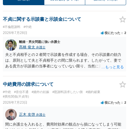
不貞に関する示談書と示談金について
#不倫慰謝料
#中絶
2026年7月28日
役にたった
2
離婚・男女問題に強い弁護士
髙橋 俊太
弁護士
夫と不貞相手との２者間で示談書を作成する場合、その示談書の効力
は、原則として夫と不貞相手との間に限られます。したがって、妻で
ある貴方が示談書の当事者になっていない限り、当然に貴方の不貞慰
謝料請求権が消滅するわけではありません。もっとも、後日の争いを
避けるためには、示談書の中に「本示談は夫と不貞相手との間の清算
に限るものであり、妻の不貞相手に対する慰謝料請求権を放棄・制限
中絶費用の請求について
するものではない」旨を明記しておく方が安全です。また、清算条項
#中絶
#音信不通
#婚外の妊娠
#慰謝料請求したい側
#婚約破棄
を入れる場合にも、「夫と不貞相手との間に限る」と対象を明確にす
#異性関係(不貞等)
べきです。 他方、不貞相手が夫から示談金を受け取る場合、その名目
2026年7月23日
役にたった
2
や内容によっては、後に貴方が不貞相手へ慰謝料請求する際、不貞相
手側から「すでに夫との間で一定の清算がされている」「夫側から支
正木 友啓
弁護士
払を受けた」などと（その当否は別として）反論等されてこじれてし
まう可能性があります。そのため、示談金の趣旨、清算対象、妻の請
間に弁護士を入れると、費用対効果の観点から損になってしまう可能