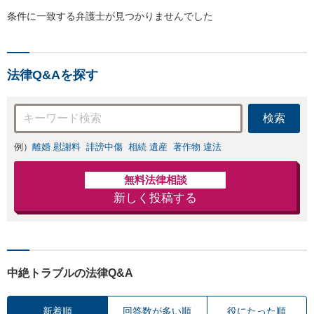
条件に一致する弁護士が見つかりませんでした
法律Q&Aを探す
検索
例）
離婚 慰謝料
誹謗中傷
相続 遺産
著作物 違法
無料法律相談
新しく投稿する
中絶トラブルの法律Q&A
新着順
回答数が多い順
役にたった順