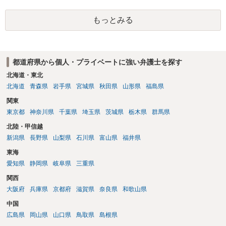
す。 一方、このチケット購入には「相手方と一緒に行く」という合意
も付随していたことを無視することができません。こちらを重視すれ
もっとみる
ば、交際を終了させたことにより「一緒に行く」という結果の実現に
重大な障害が発生しており、当然にチケットを引き渡すべきといえる
かは微妙であり、むしろ返金すべきとするのが当事者の合理的意思に
合致するのではないか、という判断に傾くことになると思います。 例
都道府県から個人・プライベートに強い弁護士を探す
えば、当該チケットが座席指定である場合、交際を解消した2人が当日
隣り合わせになることは避けたいという心理が働くことも無理からぬ
北海道・東北
ところです。一方、チケットがエリア指定のアリーナ席であれば隣り
北海道
青森県
岩手県
宮城県
秋田県
山形県
福島県
合わせにならずに済むかもしれませんし、そのチケットが入手困難で
関東
あったり特別席であったりすれば、判断は変わってくるかもしれませ
東京都
神奈川県
千葉県
埼玉県
茨城県
栃木県
群馬県
ん。当該チケットがチケット転売防止法に規定する特定興行入場券に
該当し、券面上使用者が指定されている場合には、チケット引渡し以
北陸・甲信越
外に選択肢がない場合もあるでしょう。 このように、本件の紛争は、
新潟県
長野県
山梨県
石川県
富山県
福井県
法的には「当事者の合理的意思」がどこにあるのかを追求した解決が
東海
必要になると思われます。なかなか難しい問題なので、弁護士によっ
ても回答は異なるかもしれません。
愛知県
静岡県
岐阜県
三重県
関西
大阪府
兵庫県
京都府
滋賀県
奈良県
和歌山県
中国
広島県
岡山県
山口県
鳥取県
島根県