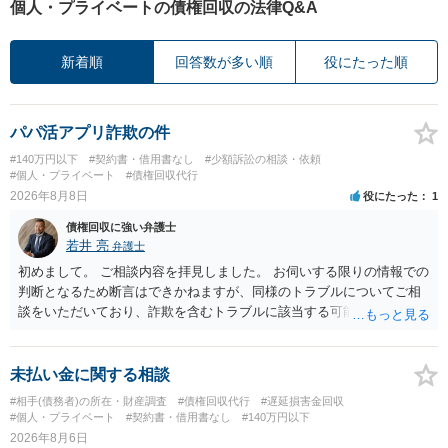
個人・プライベートの債権回収の法律Q&A
新着順
回答数が多い順
役にたった順
パパ活アプリ詐欺の件
#140万円以下
#契約書・借用書なし
#少額訴訟の相談・依頼
#個人・プライベート
#債権回収代行
2026年8月8日
役にたった
1
債権回収に強い弁護士
若井 亮
弁護士
初めまして。 ご相談内容を拝見しました。 お伺いする限りの情報での
判断となるため断言はできかねますが、同様のトラブルについてご相
談をいただいており、詐欺を含むトラブルに該当する可能性があるで
しょう。 返金の請求にあたっては、相手方の身元を特定する必要があ
ります。 お金を渡した方法が現金手渡しではなく、指定口座への振込
であるならば、相手方の身元を特定できる可能性もあるでしょう。 い
未払い金に関する相談
ずれにせよ、まずは速やかに最寄りの警察署に被害相談に行くことを
#相手(債務者)の所在・財産調査
#債権回収代行
#遅延損害金回収
お勧めします。
#個人・プライベート
#契約書・借用書なし
#140万円以下
2026年8月6日