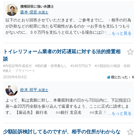
債権回収に強い弁護士
森本 偲音
弁護士
以下のとおり回答させていただきます。 ご参考までに。 ・相手の行為
が詐欺などの犯罪に当たる可能性があるのか ⇒お手当を支払うつもり
がないのに、３０万円を支払うと伝えている場合には詐欺罪に該当す
る可能性があります。 ・未払い金を回収するためにどのような法的手
段が取れるのか ⇒契約に基づく履行請求として３０万円を請求するこ
とが考えられますが、 パパ活の契約は、売春防止法に抵触する契約
トイレリフォーム業者の対応遅延に対する法的措置相
であるため、公序良俗に反する契約として 民法上無効（民法９０
談
条）となるため、相手方に請求できない可能性が高いです。 ・相手の
#内容証明作成送付
#契約書・借用書なし
#140万円以下
#少額訴訟の相談・依頼
氏名や住所が分からない状態でも対応可能なのか ⇒訴訟等の裁判上の
#個人・プライベート
手続を利用する場合には、原則として相手方の住所・氏名を把握して
2026年8月4日
役にたった
6
いる必要があります。
鈴木 祥平
弁護士
よって、私は貴殿に対し、本書面到達の日から7日以内に、下記指定口
座へ金23万円全額を振り込んで返還するよう、ここに正式に請求しま
す。 【振込先】 銀行名 ○○銀行 支店名 ○○支店 預金種別 普通
口座番号 ○○○○○○○ 口座名義 ○○○○ 万一、上記期限までに返金がな
されない場合には、貴殿には任意に返金する意思がないものと判断
し、やむを得ず、返還金23万円及びこれに対する遅延損害金の支払い
少額訟訴検討してるのですが、相手の住所がわからな
を求める民事訴訟、支払督促その他必要な法的手続を直ちに講じま