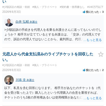
い
す。 その際には、訴訟に要する費用その他法令上認められる金員につ
#少額訴訟の相談・依頼
#個人・プライベート
#契約書・借用書なし
#140万円以下
いても併せて請求する予定ですので、あらかじめ申し添えます。 本件
2026年8月3日
役にたった
3
は、貴殿自らが契約を解約したことによって生じた返還義務の履行を
求めるものにすぎません。貴殿の仕入先との取引関係や返金時期など
白井 弘昭
弁護士
の内部事情は、私に対する返還義務の発生や履行時期には何ら影響を
及ぼすものではありません。 これ以上、本件の解決を不必要に遅延さ
>少額訟訴の手続きを代理人を名乗る弁護士さんに送ってもいいのでし
せることなく、誠意をもって速やかに返金手続を履行されるよう、強
ょうか？ 相手方が立てているとする弁護士は、「交渉」の代理人です
く求めます。 以上
ので、訴訟の代理人ではないことから、裁判所は、代理人宛ての訴状
を受け取ることは無いと思われます。 なお、交渉段階で代理人が就い
ている場合は、相手方（被告）の住所で訴状を作成提出し、裁判所に
代理人が就いていたことを知らせると（訴状の記載内容から明らかな
元恋人から代金支払済みのライブチケットを回収した
場合も）、裁判所が当該代理人弁護士に事前連絡し、引き続き訴訟も
い。
受任するかを聞いたうえで、受任の意志が明らかになったところで、
#少額訴訟の相談・依頼
#個人・プライベート
直接被告に送達するのではなく、代理人に訴状の受領を促すこともあ
2026年8月3日
役にたった
2
ります。 ラインのやり取りでしか証拠がないと、実際の本人性が明ら
かではありません。もちろん弁護士（２０万円の請求で代理人弁護士
川添 圭
弁護士
に委任するかも疑わしいのですが）も住所は明らかにしないでしょ
う。 何か本人を示す事実（振込先などの情報）から、相手の住所等の
以下、私見を含む回答になります。 相手方があなたのチケットを（代
情報を割り出していくしかないように思えます。 以上、ご参考まで。
金を受け取った上で）購入したという代理購入の合意を重視すれば、
チケットのうち1枚の所有権あるいは使用権限があなたにあり、チケッ
トの引渡しを求める権利があるという主張が認められやすいといえま