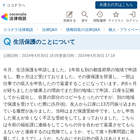
弁護士の方はこちら
ココナラへ
投稿する
探す
閲覧履歴
マイリスト
ログイン
ココナラ法律相談
法律Q&A
債権回収の法律Q&A
個人・プライベー
生活保護のことについて
公開日時：
2024年4月30日 16:05
更新日時：
2024年4月30日 17:18
今月、生活保護を申請しました。1年前も別の都道府県の地域で申請
をし、数ヶ月ほど受けておりました。その後保護を辞退し、一部は
仕事での収入を申告したので返還することになっています。約5ヶ月
が経ちましたが健康上の理由でまた別の地域にて申請。口座を記帳
してから提出し、合算の部分のコピーをとったのですが、別の地域
で保護を受けていた際に(5月頃)、友人から口座に13万円振り込まれ
ている履歴がありました。当時はまだ保護受給中です。しかし申告
した覚えが全くなく不正な受給をしてしまっておりました。こちら
は今前の福祉課に連絡をしてこちらの分を合わせて返還させてもら
えないかと連絡するのは危険でしょうか、そして後々刑事問題に発
展してしまうでしょうか。ちなみにそれ以外の収入はありません。