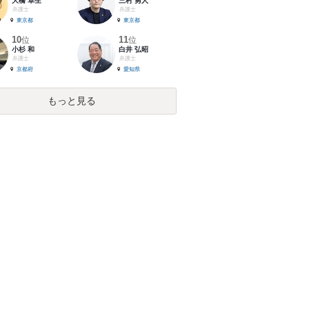
大橋 卓生
三村 勇人
弁護士
弁護士
東京都
東京都
10
11
位
位
小杉 和
白井 弘昭
弁護士
弁護士
京都府
愛知県
もっと見る