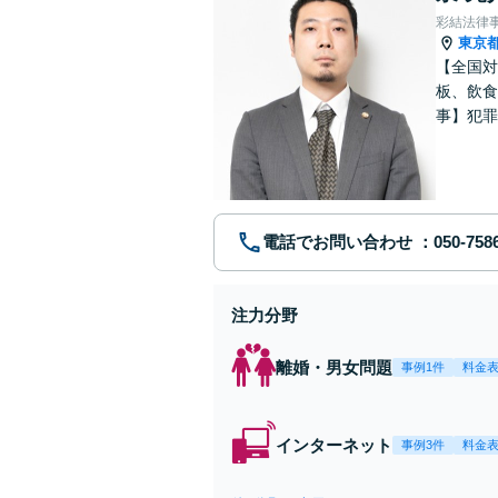
彩結法律
東京
【全国対
板、飲食
事】犯罪
ポート【
電話でお問い合わせ
注力分野
離婚・男女問題
事例1件
料金
インターネット
事例3件
料金