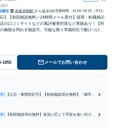
事務所
都
港区
赤坂見附駅
から徒歩3分
営業時間：10:00~20:55（平日）
|
応】【初回相談無料／24時間メール受付】採用・転職掲示
店の口コミサイトなどの風評被害対策など実績あり！【刑
の種類を問わず相談可。可能な限り早期対応で駆けつけサ
労働】不当解雇・残業代請求はおまかせください
メールでお問い合わせ
【土日・夜間対応可】【初回相談30分無料】「相手方
表有
から書面を提示されたら、サインする前にご相談を」
経験豊富な弁護士が全力で交渉にあたります！相手方
と直接話す精神的負担を軽減「弁護士の交渉で慰謝料
【初回相談30分無料】状況に応じて手段を使い分け、
表有
金額アップ／減額交渉も対応可」【完全個室対応】
適切な方法で投稿の削除・発信者情報開示請求をおこ
ないます「企業やお店の風評被害対策／売り上げ低下