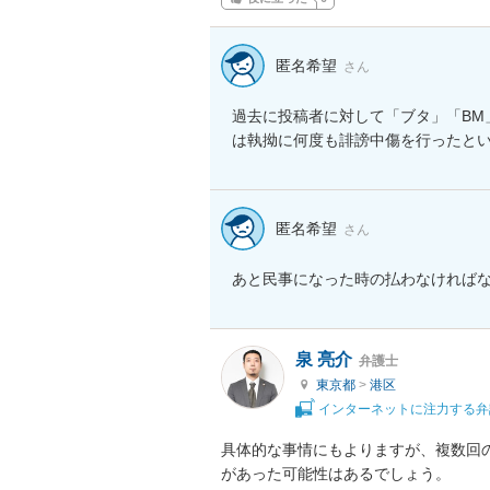
匿名希望
さん
過去に投稿者に対して「ブタ」「BM
は執拗に何度も誹謗中傷を行ったと
匿名希望
さん
あと民事になった時の払わなければ
泉 亮介
弁護士
東京都
>
港区
インターネットに注力する弁
具体的な事情にもよりますが、複数回
があった可能性はあるでしょう。
