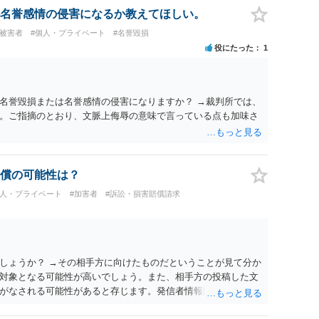
名誉感情の侵害になるか教えてほしい。
#被害者
#個人・プライベート
#名誉毀損
役にたった
1
名誉毀損または名誉感情の侵害になりますか？ →裁判所では、
。ご指摘のとおり、文脈上侮辱の意味で言っている点も加味さ
償の可能性は？
個人・プライベート
#加害者
#訴訟・損害賠償請求
しょうか？ →その相手方に向けたものだということが見て分か
対象となる可能性が高いでしょう。また、相手方の投稿した文
がなされる可能性があると存じます。発信者情報開示請求が進
に、意見照会がなされます。アカウント情報開示の場合は、ア