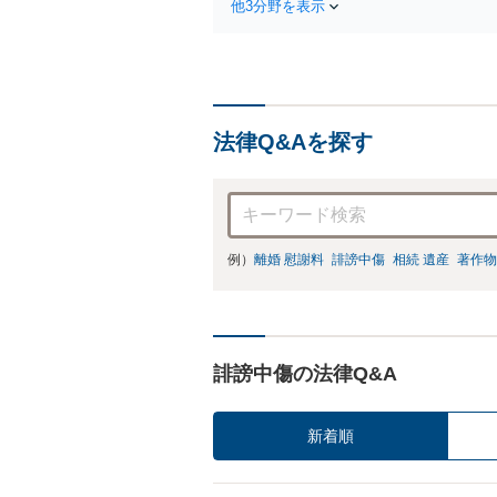
他3分野を表示
法律Q&Aを探す
例）
離婚 慰謝料
誹謗中傷
相続 遺産
著作物
誹謗中傷の法律Q&A
新着順