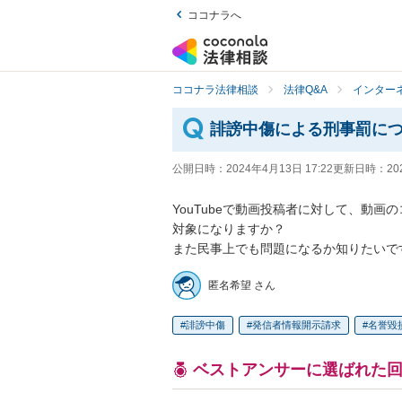
ココナラへ
ココナラ法律相談
法律Q&A
インター
誹謗中傷による刑事罰に
公開日時：
2024年4月13日 17:22
更新日時：
20
YouTubeで動画投稿者に対して、動
対象になりますか？

また民事上でも問題になるか知りたいで
匿名希望 さん
誹謗中傷
発信者情報開示請求
名誉毀
ベストアンサーに選ばれた