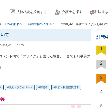
法律相談を投稿する
弁護士を探す
法律Q
ネットの法律Q&A
誹謗中傷の法律Q&A
法律Q&A「誹謗中傷による刑事罰
ついて
誹謗
24年4月15日 14:29
1
画のコメント欄で「ブサイク」と言った場合、一言でも刑事罰の
2
す。
3
損
個人・プライベート
加害者
訴訟・損害賠償請求
4
回答
5