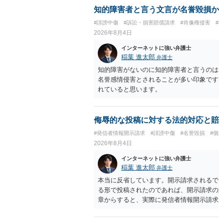
知的障害者と言う文言が名誉毀損か
#誹謗中傷
#訴訟・損害賠償請求
#肖像権侵害
2026年8月4日
インターネットに強い弁護士
稲葉 進太郎
弁護士
知的障害がないのに知的障害者と言うのは
名誉感情侵害とされることが多い印象です
れていると思います。
侮辱的な投稿に対する法的対応と賠
#発信者情報開示請求
#誹謗中傷
#名誉毀損
#
2026年8月4日
インターネットに強い弁護士
稲葉 進太郎
弁護士
本当に反省しています。開示請求されるで
る形で投稿されたのであれば、開示請求の
章からすると、実際に発信者情報開示請求
むと、投稿に使った回線の契約者のところ