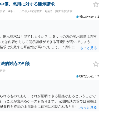
中傷、悪用に対する開示請求
被害者
#ネット上の個人特定被害
#訴訟・損害賠償請求
役にたった
1
、開示請求は可能でしょうか？ →５ｃｈの方の開示請求は内容
ramの方は内容からして開示請求ができる可能性が高いでしょう。
請求は失敗する可能性が高いでしょう。７月中にアカウントが
する可能性が高いように思われます。 相手を特定できた場合、
は可能でしょうか？ →訴訟外の交渉で相手方が認めれば負担さ
なった場合は、実際の弁護士費用が認められる場合と認められ
、法的対応の相談
ょう。
被害者
役にたった
2
られるものであり，それが証明できる証拠があるということで
行うことが出来るケースもあります。 公開相談の場では回答は
拠資料を持参の上弁護士に個別に相談されると良いでしょう。