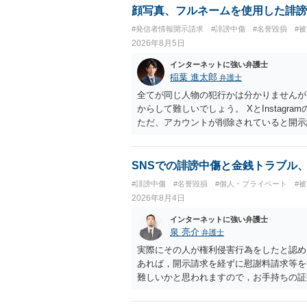
顔写真、フルネームを使用した誹謗
#発信者情報開示請求
#誹謗中傷
#名誉毀損
#
2026年8月5日
インターネットに強い弁護士
稲葉 進太郎
弁護士
全てが同じ人物の犯行かは分かりませんが
からして難しいでしょう。 XとInstag
ただ、アカウントが削除されていると開示
削除されている場合、今から進めても失敗
相手に全ての弁護士費用を負担させること
せることができるでしょう。訴訟で判決と
SNSでの誹謗中傷と金銭トラブル
ない場合があり何ともいえないところでし
#誹謗中傷
#名誉毀損
#個人・プライベート
#
2026年8月4日
インターネットに強い弁護士
泉 亮介
弁護士
実際にその人が権利侵害行為をしたと認め
あれば，開示請求を経ずに慰謝料請求等を
難しいかと思われますので，お手持ちの証