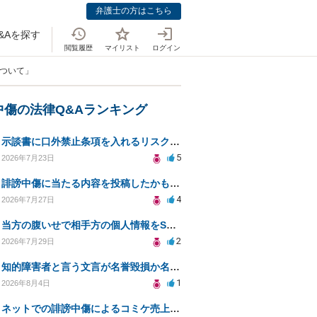
弁護士の方はこちら
&Aを探す
閲覧履歴
マイリスト
ログイン
について」
中傷の法律Q&Aランキング
示談書に口外禁止条項を入れるリスクはありますか？
5
2026年7月23日
誹謗中傷に当たる内容を投稿したかもしれない。開示請求や民事刑事裁判に発展しうるのか教えて欲しい。
4
2026年7月27日
当方の腹いせで相手方の個人情報をSNSで晒してしまい名誉毀損させてしまったかもしれない
2
2026年7月29日
知的障害者と言う文言が名誉毀損か名誉感情の侵害になるか教えてほしい。
1
2026年8月4日
ネットでの誹謗中傷によるコミケ売上減少、損害賠償は可能か？