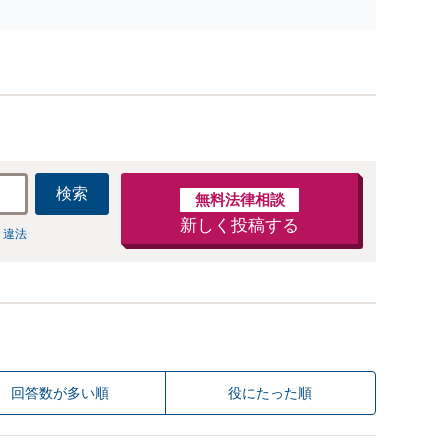
防止のために尽力」加害者側の対応可：開示請求の意
見照会が来たときの対処法、被害者との示談交渉
検索
無料法律相談
新しく投稿する
 違法
回答数が多い順
役にたった順