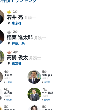
の弁護士ランキング
1
位
若井 亮
弁護士
東京都
2
位
稲葉 進太郎
弁護士
神奈川県
3
位
髙橋 俊太
弁護士
東京都
4
5
位
位
川添 圭
加藤 善大
弁護士
弁護士
大阪府
埼玉県
6
7
位
位
泉 亮介
竹本 真紀
弁護士
弁護士
東京都
愛知県
8
9
位
位