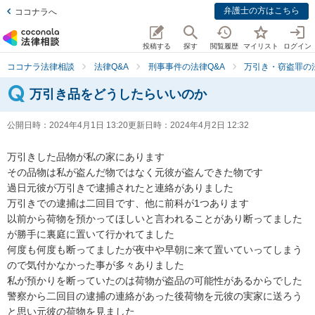
弁護士の方はこちら
ココナラへ
投稿する
探す
閲覧履歴
マイリスト
ログイン
ココナラ法律相談
法律Q&A
刑事事件の法律Q&A
万引き・窃盗罪の法
万引き品をどうしたらいいのか
公開日時：
2024年4月1日 13:20
更新日時：
2024年4月2日 12:32
万引きした品物が私の家にあります

その品物は私が盗んだ物ではなく元彼が盗んできた物です

過日元彼が万引きで逮捕されたと連絡がありました

万引きでの逮捕は二回目です、他に前科が1つあります

以前から荷物を預かってほしいと言われることがあり断ってました
が勝手に裏庭に置いて行かれてました

何度も何度も断ってましたが夜中や早朝に来て置いていってしまう
ので気付かなかった事が多々ありました

私が預かりを断っていたのは荷物が盗品の可能性があるからでした

警察から二回目の逮捕の連絡があった後荷物を元彼の実家に送ろう
と思い元彼の荷物を見ました
