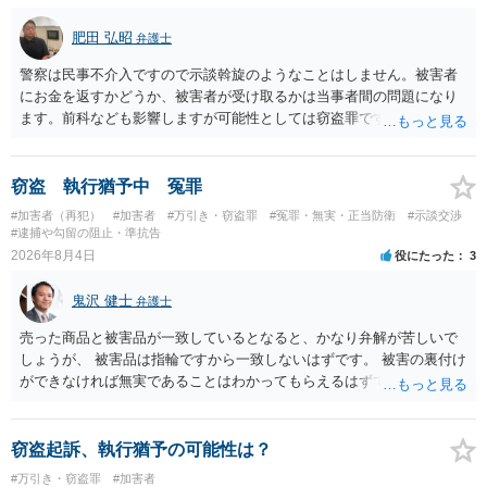
いうのが実感です。
肥田 弘昭
弁護士
警察は民事不介入ですので示談斡旋のようなことはしません。被害者
にお金を返すかどうか、被害者が受け取るかは当事者間の問題になり
ます。前科なども影響しますが可能性としては窃盗罪ですので、逮捕
勾留や略式起訴などの可能性もあります。ご参考にしてください。
窃盗 執行猶予中 冤罪
#加害者（再犯）
#加害者
#万引き・窃盗罪
#冤罪・無実・正当防衛
#示談交渉
#逮捕や勾留の阻止・準抗告
2026年8月4日
役にたった
3
鬼沢 健士
弁護士
売った商品と被害品が一致しているとなると、かなり弁解が苦しいで
しょうが、 被害品は指輪ですから一致しないはずです。 被害の裏付け
ができなければ無実であることはわかってもらえるはずです。
窃盗起訴、執行猶予の可能性は？
#万引き・窃盗罪
#加害者