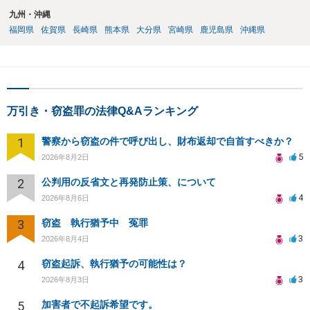
九州・沖縄
福岡県
佐賀県
長崎県
熊本県
大分県
宮崎県
鹿児島県
沖縄県
万引き・窃盗罪の法律Q&Aランキング
1
警察から窃盗の件で呼び出し、財布返却で自首すべきか？
5
2026年8月2日
2
公判用の反省文と再発防止策、について
4
2026年8月6日
3
窃盗 執行猶予中 冤罪
3
2026年8月4日
4
窃盗起訴、執行猶予の可能性は？
3
2026年8月3日
5
加害者で不起訴希望です。