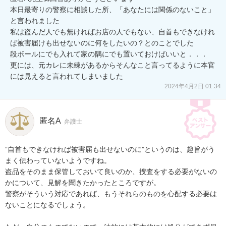
本日最寄りの警察に相談した所、「あなたには関係のないこと」
と言われました

私は盗んだ人でも無ければお店の人でもない、自首もできなけれ
ば被害届けも出せないのに何をしたいの？とのことでした

段ボールにでも入れて家の隅にでも置いておけばいいと．．．

更には、元カレに未練があるからそんなこと言ってるように本官
2024年4月2日 01:34
匿名A
弁護士
”自首もできなければ被害届も出せないのに”というのは、趣旨がう
まく伝わっていないようですね。

盗品をそのまま保管しておいて良いのか、捜査をする必要がないの
かについて、見解を聞きたかったところですが。

警察がそういう対応であれば、もうそれらのものを心配する必要は
ないことになるでしょう。
