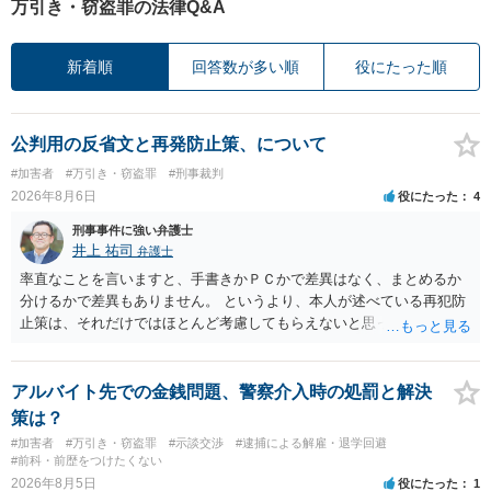
万引き・窃盗罪の法律Q&A
新着順
回答数が多い順
役にたった順
公判用の反省文と再発防止策、について
#加害者
#万引き・窃盗罪
#刑事裁判
2026年8月6日
役にたった
4
刑事事件に強い弁護士
井上 祐司
弁護士
率直なことを言いますと、手書きかＰＣかで差異はなく、まとめるか
分けるかで差異もありません。 というより、本人が述べている再犯防
止策は、それだけではほとんど考慮してもらえないと思った方が良い
です。 提出するのであれば、 ・具体的に自身が受けているプログラム
やカウンセリング・治療の内容 ・利用している再犯防止策（例えば保
護観察所と連携した職業支援の内容や具体的な就労・監督状況） ・監
アルバイト先での金銭問題、警察介入時の処罰と解決
督者の証言 など、証拠で担保された客観性と実現可能性があるもので
策は？
なければあまり意味がありません。 もともと執行猶予が狙える事案で
#加害者
#万引き・窃盗罪
#示談交渉
#逮捕による解雇・退学回避
あれば本人の反省の言葉だけで十分であり、実刑となるか微妙な事案
#前科・前歴をつけたくない
では、本人が再発防止策をいくら述べてもほとんど効果は望めないと
2026年8月5日
役にたった
1