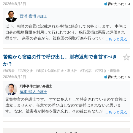
2026年8月3日
役にたった
3
西浦 嘉博
弁護士
以下、相談の背景に記載された事情に限定してお答えします。 本件は
自身の職務権限を利用して行われており、犯行態様は悪質と評価され
得ます。 余罪の存在から、複数回の窃取行為を行っていたことも悪質
性に加味されます。 また、被害額も窃盗事案としては多額の部類に入
ると思われます。 他方、余罪を含めた全額を弁済していることは、被
害者の経済的損害の回復として有利に斟酌されます。 また、前科前歴
警察から窃盗の件で呼び出し、財布返却で自首すべき
を有しないことも、規範意識が鈍磨しきっているとまでは言えず、有
か？
利な点です。 その他、家族の監督等の情状証拠を適切に提出すること
#加害者
#示談交渉
#逮捕や勾留の阻止・準抗告
#不起訴
#万引き・窃盗罪
で、私見ですが、執行猶予判決を視野に入れることが可能な事案と思
2026年8月2日
役にたった
5
われます。 上記、一つの意見として参考ください。
刑事事件に強い弁護士
藤本 顯人
弁護士
元警察官の弁護士です。 すでに犯人として特定されているので自首は
成立しませんが、任意での呼び出しなので逮捕はされないと思いま
す。 なお、被害者が財布を置き忘れ、その後にあなたがトイレに入
り、再び被害者がトイレに戻ったら財布が無かったような事情がある
と言い逃れはかなり厳しいものと思います。