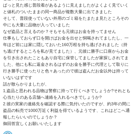
ぱっと見た感じ普段着があるように見えましたがよくよく見ていく
と値札のついたままの同一商品が複数大量に出てきました

そして、普段使っていない外用のゴミ箱をたまたま見たところその
中にも大量に品物が入っていました

なぜ盗品と言えるのか？そもそも元彼はお金を持ってません

仕事もしておらず口を開けばお金を出せと恫喝されてましたし、一
年ほど前には家に隠しておいた160万程を持ち逃げされました（持
ち逃げするところを私が見てました）、元彼に勝手に口座からお金
を引き出されたこともあり自宅に保管してましたが家探しされてま
した、他にも私に返金されるはずのお金を勝手に代理として取りに
行き勝手に使ったりと色々あったので彼は盗んだお金以外は持って
いないはずです

話が散らかりましたが、

1,盗品と思われる品物は警察に持って行くべきでしょうか?それとも
心当たりのある店舗へ連絡を入れるべきでしょうか?

2.彼の実家の連絡先を確認する際に気付いたのですが、約3年の間に
盗品の転売で1000万近く利益を得ているようです、これはどこへ通
報したらいいのでしょうか？

御回答宜しくお願いいたします