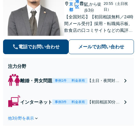
港
20:55（土日祝
京
駅
から徒
|
区
都
日）
歩3分
【全国対応】【初回相談無料／24時
間メール受付】採用・転職掲示板、
飲食店の口コミサイトなどの風評被
害対策など実績あり！【刑事】犯罪
の種類を問わず相談可。可能な限り
電話でお問い合わせ
メールでお問い合わせ
早期対応で駆けつけサポート【労
働】不当解雇・残業代請求はおまか
せください
注力分野
離婚・男女問題
【土日・夜間対応
事例1件
料金表有
可】【初回相談30
分無料】「相手方
から書面を提示さ
インターネット
【初回相談30分無
事例3件
料金表有
れたら、サインす
料】状況に応じて
る前にご相談を」
手段を使い分け、
経験豊富な弁護士
他3分野を表示
適切な方法で投稿
が全力で交渉にあ
の削除・発信者情
たります！相手方
報開示請求をおこ
と直接話す精神的