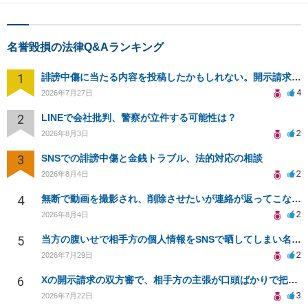
名誉毀損の法律Q&Aランキング
1
誹謗中傷に当たる内容を投稿したかもしれない。開示請求や民事刑事裁判に発展しうるのか教えて欲しい。
4
2026年7月27日
2
LINEで会社批判、警察が立件する可能性は？
2
2026年8月3日
3
SNSでの誹謗中傷と金銭トラブル、法的対応の相談
2
2026年8月4日
4
無断で動画を撮影され、削除させたいが連絡が返ってこない。
2
2026年8月4日
5
当方の腹いせで相手方の個人情報をSNSで晒してしまい名誉毀損させてしまったかもしれない
2
2026年7月29日
6
Xの開示請求の双方審で、相手方の主張が口頭ばかりで把握しきれません
3
2026年7月22日