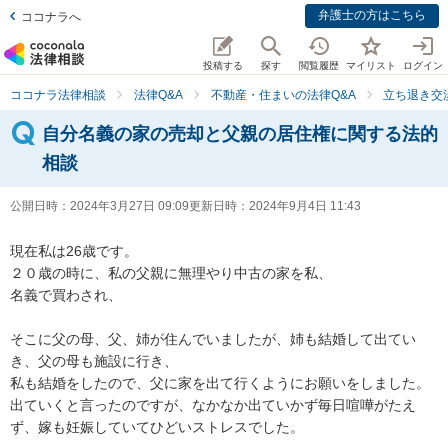
弁護士の方はこちら
ココナラへ
投稿する
探す
閲覧履歴
マイリスト
ログイン
ココナラ法律相談
法律Q&A
不動産・住まいの法律Q&A
立ち退き交
自分名義の家の売却と父親の居住権に関する法的
相談
公開日時：
2024年3月27日 09:09
更新日時：
2024年9月4日 11:43
現在私は26歳です。

２０歳の時に、私の父親に無理やり中古の家を私、

名義で買わされ、

そこに父の母、父、姉が住んでいましたが、姉も結婚して出てい
き、父の母も施設に行き、

私も結婚をしたので、父に家を出て行くようにお願いをしました。
出ていくと言ったのですが、なかなか出ていかず毎日喧嘩がたえ
ず、嫁も妊娠していてひどいストレスでした。
