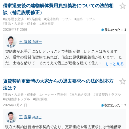
せんので、更新拒絶を拒否される方向性でよろしいかと存じます。 そ
借家退去後の建物解体費用負担義務についての法的相
の交渉の中で、一定の金銭をもらえれば退去には応じる旨交渉をして
談（補足説明修正）
みるのはいかがでしょうか。 過去に賃借人の許可なく無断で賃貸人が
#立ち退き交渉
#欠陥住宅
#賃貸契約トラブル
#建築トラブル
入室する行為自体は不法行為となり、また刑事的にも住居侵入罪が成
#住民・入居者・買主側
#原状回復
立する可能性がありますので、これを理由に一定の金銭賠償を求める
2026年7月25日
役にたった
1
のも一つでしょう。
王 宣麟
弁護士
契約書がお手元にないということで判断が難しいところはあります
が、通常の賃貸借契約であれば、借主に原状回復義務があります。 た
だ、土地を借りて、そのうえで借主が建物を建てて住んでいたケース
とは異なり、地付き一戸建て住宅（貸主所有）自体を賃借していたの
であれば、建物を収去して土地を明渡す義務は原則生じないはずで
す。 その後、建物を平屋に立て替えた場合であっても、貸主の承諾を
賃貸契約更新時の大家からの退去要求への法的対応方
得ているのであれば、単純に費用を捻出した側に平屋の所有権が帰属
法は？
する、という話になるわけでもないように思います。 そのため、現
#住民・入居者・買主側
#オーナー・売主側
#立ち退き交渉
#賃貸契約トラブル
状、解体費用を負担することが明確な案件ではないため、まずは相手
#定期借家トラブル
#原状回復
に請求の根拠（なぜ当方が平屋の解体費用を負担しなければならない
2026年7月21日
役にたった
2
のか）を確認されてみてはいかがでしょうか。
王 宣麟
弁護士
現在の契約は普通借家契約であり、更新拒絶や退去要求には借地借家