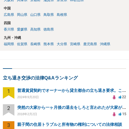
大阪府
兵庫県
京都府
滋賀県
奈良県
和歌山県
中国
広島県
岡山県
山口県
鳥取県
島根県
四国
香川県
愛媛県
高知県
徳島県
九州・沖縄
福岡県
佐賀県
長崎県
熊本県
大分県
宮崎県
鹿児島県
沖縄県
立ち退き交渉の法律Q&Aランキング
1
普通賃貸契約でオーナーから貸主都合の立ち退き要求。このまま住み続けるには？
22
2024年9月20日
2
突然の大家から一ヶ月後の退去をしろと言われたが大家が損害請求に応じない
15
2018年2月2日
3
親子間の住居トラブルと所有物の権利についての法律相談