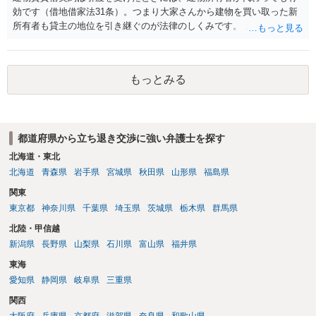
す。
効です（借地借家法31条）。つまり大家さんから建物を買い取った新
所有者も貸主の地位を引き継ぐのが法律のしくみです。 おそらくは、
新所有者から立退料の提示があることかと思います。金額などの条件
が納得いくものであれば応じても良いですが、納得できなければ断る
（家賃を支払い居住を続ける）のが良いでしょう。
もっとみる
都道府県から立ち退き交渉に強い弁護士を探す
北海道・東北
北海道
青森県
岩手県
宮城県
秋田県
山形県
福島県
関東
東京都
神奈川県
千葉県
埼玉県
茨城県
栃木県
群馬県
北陸・甲信越
新潟県
長野県
山梨県
石川県
富山県
福井県
東海
愛知県
静岡県
岐阜県
三重県
関西