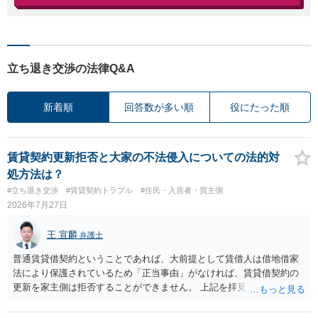
立ち退き交渉の法律Q&A
新着順
回答数が多い順
役にたった順
賃貸契約更新拒否と大家の不法侵入についての法的対
処方法は？
#立ち退き交渉
#賃貸契約トラブル
#住民・入居者・買主側
2026年7月27日
王 宣麟
弁護士
普通賃貸借契約ということであれば、大前提として賃借人は借地借家
法により保護されているため「正当事由」がなければ、賃貸借契約の
更新を家主側は拒否することができません。 上記を拝見する限り、通
常どおり賃料を支払い続けている状況であれば、単に「部屋の内部を
定期確認させてもらないこと」が直ちに正当事由に当たるとは思えま