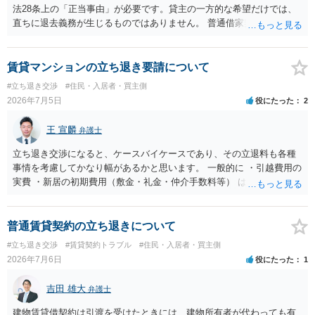
法28条上の「正当事由」が必要です。貸主の一方的な希望だけでは、
直ちに退去義務が生じるものではありません。 普通借家契約から定期
借家契約への切り替えは、既存の普通借家契約を合意解約したうえで
新たな定期借家契約を締結する形になりますが、これは任意の合意が
前提であり、借主が同意しなければ成立しません。 12年間の居住実
賃貸マンションの立ち退き要請について
績、子どもの学校や地域とのつながり、転居費用の準備が困難な事情
#立ち退き交渉
#住民・入居者・買主側
などは、借主側の強い居住継続の必要性として正当事由判断において
2026年7月5日
役にたった
2
重視される要素ですので、貸主側にかなり具体的な事情と立退料など
がない限り、更新拒絶が認められるハードルは一般的に高いと考えら
王 宣麟
弁護士
れます。 建物が未登記であること自体は、賃貸借契約の有効性を直ち
に否定するものではなく、引渡しがされていれば賃貸借の効力は原則
立ち退き交渉になると、ケースバイケースであり、その立退料も各種
有効とされています。 今後の交渉では、①現在は普通借家契約が継続
事情を考慮してかなり幅があるかと思います。 一般的に ・引越費用の
しており定期借家への変更に合意していないこと、②貸主側の事情
実費 ・新居の初期費用（敷金・礼金・仲介手数料等） は固い部分かと
（誰が所有者で誰が実際に住む予定か等）を具体的に書面で説明して
思われ、後は、現在の家賃６か月分前後の金額をもらって退去するパ
ほしいこと、③自分たちの居住継続の必要性を丁寧に伝えること、を
ターンが多いかと存じます。
基本方針としたうえで、仮に一定時期の退去を検討する場合には、立
普通賃貸契約の立ち退きについて
退料・引越費用・原状回復費用負担などの条件を明確にした書面を作
#立ち退き交渉
#賃貸契約トラブル
#住民・入居者・買主側
成することが重要です。 契約書では、更新条項・解除条項・期間の定
2026年7月6日
役にたった
1
め・定期借家に関する記載の有無、これまでの更新時の合意内容
（「今回で最後」などの文言）が、借主不利な特約として無効になり
吉田 雄大
得るかどうかも含めて検討ポイントになりますので、署名押印前に内
弁護士
容を十分に確認し、不明点は弁護士に相談することをおすすめしま
建物賃貸借契約は引渡を受けたときには、建物所有者が代わっても有