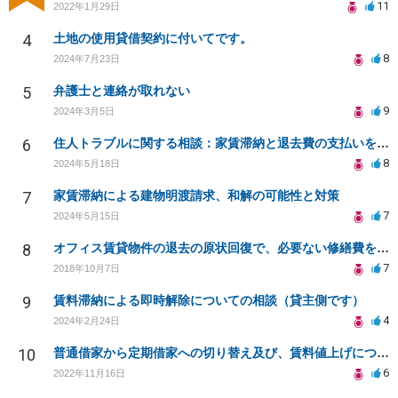
11
2022年1月29日
4
土地の使用貸借契約に付いてです。
8
2024年7月23日
5
弁護士と連絡が取れない
9
2024年3月5日
6
住人トラブルに関する相談：家賃滞納と退去費の支払いを拒否され、管理鍵の横領も発生
8
2024年5月18日
7
家賃滞納による建物明渡請求、和解の可能性と対策
7
2024年5月15日
8
オフィス賃貸物件の退去の原状回復で、必要ない修繕費を請求されている
7
2018年10月7日
9
賃料滞納による即時解除についての相談（貸主側です）
4
2024年2月24日
10
普通借家から定期借家への切り替え及び、賃料値上げについて
6
2022年11月16日