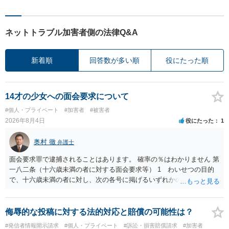
ネットトラブル加害者側の法律Q&A
新着順
回答数が多い順
役にたった順
14才の少女への面会要求について
#個人・プライベート
#加害者
#被害者
2026年8月4日
役にたった
1
奥村 徹
弁護士
面会要求罪で逮捕されることはあります。 確率の％はわかりません 第
一八二条（十六歳未満の者に対する面会要求等） 1 わいせつの目的
で、十六歳未満の者に対し、次の各号に掲げるいずれかの行為をした
者（当該十六歳未満の者が十三歳以上である場合については、その者
が生まれた日より五年以上前の日に生まれた者に限る。）は、一年以
下の拘禁刑又は五十万円以下の罰金に処する。 一 威迫し、偽計を用
侮辱的な投稿に対する法的対応と賠償の可能性は？
い又は誘惑して面会を要求すること。 二 拒まれたにもかかわらず、
#発信者情報開示請求
#個人・プライベート
#訴訟・損害賠償請求
#加害者