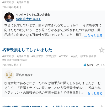
反復して面会を要求すること。 三 金銭その他の利益を供与し、又は
#名誉毀損
#誹謗中傷
その申込み若しくは約束をして面会を要求すること。 2前項の罪を犯
2026年8月4日
し、よってわいせつの目的で当該十六歳未満の者と面会をした者は、
インターネットに強い弁護士
二年以下の拘禁刑又は百万円以下の罰金に処する。
稲葉 進太郎
弁護士
本当に反省しています。開示請求されるでしょうか？ →その相手方に
向けたものだということが見て分かる形で投稿されたのであれば、開
示請求の対象となる可能性が高いでしょう。また、相手方の投稿した
文章からすると、実際に発信者情報開示請求がなされる可能性がある
と存じます。発信者情報開示請求が進むと、投稿に使った回線の契約
者のところに、意見照会がなされます。アカウント情報開示の場合
名誉毀損をしてしまいました
は、アカウントの登録メールに意見照会がなされます。 また、された
#名誉毀損
#誹謗中傷
#風評被害・営業妨害
#加害者
#訴訟・損害賠償請求
場合賠償金はいくらでしょうか。 →ケースバイケースであり、数万円
#発信者情報開示請求
から１００万単位まで様々でしょう。裁判外であれば交渉して相手方
2026年7月31日
役にたった
1
の請求額から減額することを試みることとなるでしょう。
匿名A
弁護士
なぜ貴殿であるとわかったのかは相手方に聞くしかありませんが、お
そらく、「近隣トラブルの腹いせ」という背景事情があり、投稿され
たアカウントの情報その他の事情を踏まえて情報収集した結果、この
ような投稿をするのは貴殿しかいないと推測したもので、これに対し
貴殿が投稿した事実を認めてしまったことで「答え合わせ」になって
しまったのではないでしょうか。 相手方の動きについても、相手方次