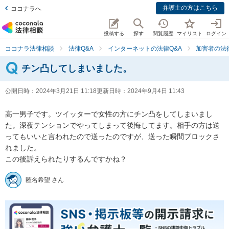
弁護士の方はこちら
ココナラへ
投稿する
探す
閲覧履歴
マイリスト
ログイン
ココナラ法律相談
法律Q&A
インターネットの法律Q&A
加害者の法
チン凸してしまいました。
公開日時：
2024年3月21日 11:18
更新日時：
2024年9月4日 11:43
高一男子です。ツイッターで女性の方にチン凸をしてしまいまし
た。深夜テンションでやってしまって後悔してます。相手の方は送
ってもいいと言われたので送ったのですが、送った瞬間ブロックさ
れました。

この後訴えられたりするんですかね？
匿名希望 さん