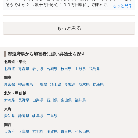
ないところがあり、実際にどのような対応がベターなのかを正確に検
そうですか？ →数十万円から１００万円単位まで様々であり、不明で
討するためには、公開の相談ではなく、詳しい事実関係を整理した上
す。相手方から相談者様に対し請求がなされた場合、減額や分割の交
で弁護士へ直接相談するべきでしょう。
渉が行われ、双方合意に至れば支払が開始され、決裂して相手方が訴
訟提起を選択すれば訴訟の中で解決がなされる流れが通常です。
もっとみる
都道府県から加害者に強い弁護士を探す
北海道・東北
北海道
青森県
岩手県
宮城県
秋田県
山形県
福島県
関東
東京都
神奈川県
千葉県
埼玉県
茨城県
栃木県
群馬県
北陸・甲信越
新潟県
長野県
山梨県
石川県
富山県
福井県
東海
愛知県
静岡県
岐阜県
三重県
関西
大阪府
兵庫県
京都府
滋賀県
奈良県
和歌山県