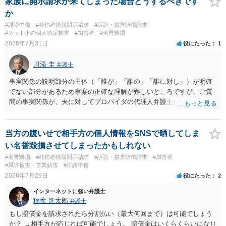
家族に開示請求が来てしまった場合どうするべきです
第ですので何とも言えません。公開の場で回答するには情報が乏し
か
く、ここで詳細を明らかにすることは事案の特定に繋がってしまうの
#誹謗中傷
#発信者情報開示請求
#訴訟・損害賠償請求
で、弁護士へ直接相談した方がよいです。
#ネット上の個人特定被害
#加害者
#名誉毀損
2026年7月31日
役にたった
1
川添 圭
弁護士
事実関係の説明部分の主体（「誰が」「誰の」「誰に対し」）が明確
でない部分があるため事案の正確な理解が難しいところですが、ご質
問の事実関係が、夫に対してプロバイダの代理人弁護士から発信者情
報開示請求の意見照会が届いたということであれば、いずれは発信者
情報として夫の氏名と住所が開示され、開示請求者（の代理人弁護
士）が、夫に対して内容証明郵便を送ったり訴訟の提起がなされたり
当方の腹いせで相手方の個人情報をSNSで晒してしま
する可能性があるように思われます。この場合は、開示請求者（とあ
い名誉毀損させてしまったかもしれない
る女性？）の代理人弁護士へ、実は投稿者があなたであるという内容
#名誉毀損
#発信者情報開示請求
#訴訟・損害賠償請求
#加害者
とともに、あなたから連絡することもあり得ます。 夫がクレーム電話
#風評被害・営業妨害
#誹謗中傷
を入れた「相手方の法律事務所」というのがプロバイダの代理人の事
2026年7月29日
役にたった
2
務所であるのか、それとも開示請求者の代理人の事務所なのかが不明
インターネットに強い弁護士
ですが、もし前者であれば、書類の再送要請にはあまり意味はなく、
稲葉 進太郎
弁護士
一方、後者であるなら、夫を被告として提訴に至る可能性も考える必
要が出てきます。 あなたと夫との夫婦関係の状況（別居中なのか、夫
もし賠償金を請求されたら分割払い（最大何回まで）は可能でしょう
婦関係は良好なのか、あなたが夫へ嘘をついたのか等）がよくわから
か？ →相手方が応じれば可能でしょう。 賠償金はいくらくらいになり