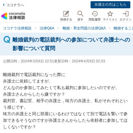
弁護士の方はこちら
ココナラへ
投稿する
探す
閲覧履歴
マイリスト
ログイン
ココナラ法律相談
法律Q&A
離婚・男女問題の法律Q&A
離婚するこ
離婚裁判の電話裁判への参加について弁護士への
影響について質問
公開日時：
2024年3月6日 22:51
更新日時：
2024年4月9日 02:33
離婚裁判で電話裁判になった際に

弁護士に依頼してますが、

どんなのか参加してみたくて私も裁判に参加したいのですが、

弁護士さんからしたら嫌ですか？

裁判官、書記官、相手の弁護士，味方の弁護士、私がそれぞれとい
う感じです。

味方の弁護士と同じ部屋にいるわけではなくて別で電話を繋いで参
加できるそうなのですが弁護士さんからしたら依頼者に参加してほ
しくないですか？