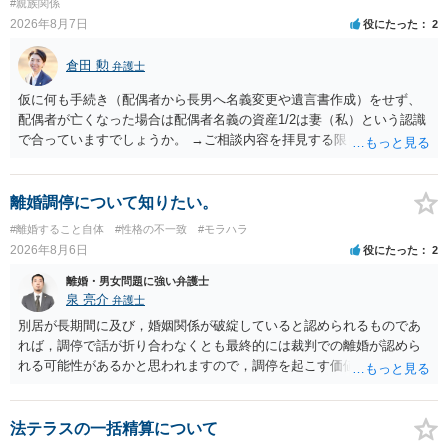
#親族関係
2026年8月7日
役にたった
2
倉田 勲
弁護士
仮に何も手続き（配偶者から長男へ名義変更や遺言書作成）をせず、
配偶者が亡くなった場合は配偶者名義の資産1/2は妻（私）という認識
で合っていますでしょうか。 →ご相談内容を拝見する限りでは、その
認識で合ってはいます。 なお、逆に１/２しか権利がないため、自宅を
完全に所有する場合は、他の相続人に対して自宅の評価額の１/２の代
償金の支払いが必要になります。
離婚調停について知りたい。
#離婚すること自体
#性格の不一致
#モラハラ
2026年8月6日
役にたった
2
離婚・男女問題に強い弁護士
泉 亮介
弁護士
別居が長期間に及び，婚姻関係が破綻していると認められるものであ
れば，調停で話が折り合わなくとも最終的には裁判での離婚が認めら
れる可能性があるかと思われますので，調停を起こす価値はあるよう
に思われます。 もっとも，調停については，お互いの合意がない限り
は調停が成立するということはないため，相手が合意するメリットを
だしてでも調停で終わらせるよう努めるのか，裁判離婚を見据えて調
法テラスの一括精算について
停での離婚に固執しないかいずれかの対応は必要となるかと思われま