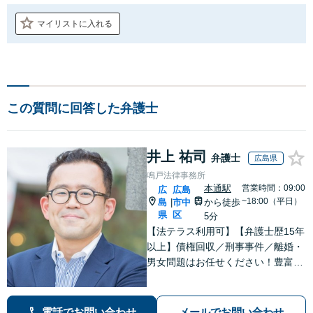
マイリストに入れる
この質問に回答した弁護士
井上 祐司
弁護士
広島県
鳴戸法律事務所
本通駅
営業時間：09:00
広
広島
~18:00（平日）
島
市中
から徒歩
|
県
区
5分
【法テラス利用可】【弁護士歴15年
以上】債権回収／刑事事件／離婚・
男女問題はお任せください！豊富な
解決実績と弁護士経験を活かした、
的確でスムーズな対応が持ち味です
【子連れ相談】【完全個室相談】
電話でお問い合わせ
メールでお問い合わせ