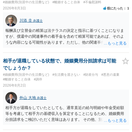
#婚姻費用(別居中の生活費など)
#離婚すること自体
#不倫慰謝料
す。 お一人で対応するのは難しい側面もありますので弁護士を立てる
2026年8月3日
役にたった
1
ことを検討されると良いかと思われます。
川添 圭
弁護士
報酬及び立替金の精算は法テラスの決定と指示に基づくことになりま
すが、償還中の関連事件の着手金を含めて精算可能であれば、そのよ
うな内容になる可能性があります。ただし、他の関連事件でも相手方
から金銭を取得できる場合には個別に考える場合もあります。個別事
情によって対応が違いますので、法テラスへお尋ねいただいた方が確
実です。
相手が退職している状態で、婚姻費用分担請求は可能
でしょうか？
#婚姻費用(別居中の生活費など)
#生活費を渡さない
#財産分与
#悪意の遺棄
#離婚すること自体
#調停
2026年8月2日
外山 大地
弁護士
相手方が退職をしていたとしても、通常直近の給与明細や年金受給額
等を考慮して相手方の基礎収入を算定することになるため、婚姻費用
分担請求をご検討いただく意味はあります。 その他、別居の経緯、質
問者様の年収、監護されているお子様がいるかといった事情をふまえ
て、ご検討いただくのが良いかと思います。