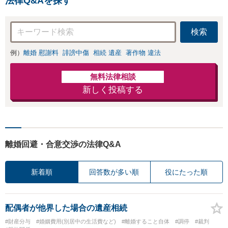
法律Q&Aを探す
続きをし、負担を軽減。
検索
例）
離婚 慰謝料
誹謗中傷
相続 遺産
著作物 違法
無料法律相談
新しく投稿する
離婚回避・合意交渉の法律Q&A
新着順
回答数が多い順
役にたった順
配偶者が他界した場合の遺産相続
#財産分与
#婚姻費用(別居中の生活費など)
#離婚すること自体
#調停
#裁判