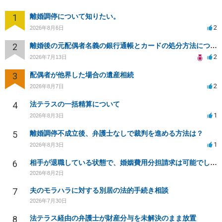
1
離婚調停について知りたい。
2
2026年8月6日
2
離婚後の元配偶者名義の銀行通帳とカードの処分方法について
2
2026年7月13日
3
配偶者が他界した場合の遺産相続
2
2026年8月7日
4
法テラスの一括精算について
1
2026年8月3日
5
離婚調停不成立後、弁護士なしで裁判を進める方法は？
1
2026年8月3日
6
相手が退職している状態で、婚姻費用分担請求は可能でしょうか？
2026年8月2日
7
夫のモラハラに対する別居の法的手続き相談
2026年7月30日
8
法テラス経由の弁護士が財産分与を未解決のまま放置