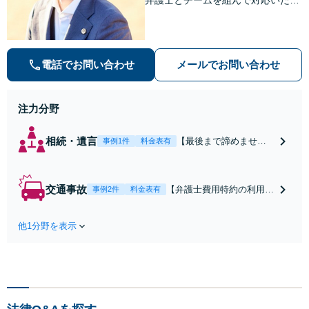
ます。【安心・分かりやすい料金体
系】些細なお悩みにも、丁寧に寄り
添い、不安を軽減します。まずはお
気軽にご相談ください。
電話でお問い合わせ
メールでお問い合わせ
注力分野
相続・遺言
【最後まで諦めませ
事例1件
料金表有
ん】親族間の交渉、複
雑な手続き、全て対応
します！不利な条件で
交通事故
【弁護士費用特約の利用＆
事例2件
料金表有
合意してしまう前にご
Zoom相談可】【死亡・骨
相談ください。【土
折・後遺障害・むち打ち
地・不動産】長期化し
他1分野を表示
等】交通事故でご家族がな
ている問題もできる限
くなってしまった方やお怪
り円滑な交渉へと導き
我された方はまずご相談く
ます。事業承継／相続
ださい。ご自身での対応で
放棄も対応可能。【JR
は損をしてしまうかもしれ
千葉駅近く】駐車場あ
ません。代わりに交渉・手
り