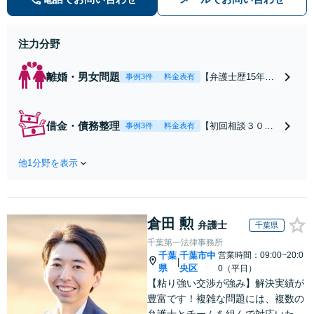
【休日・夜間対応可】【本通駅5
分】
注力分野
離婚・男女問題
【弁護士歴15年以
事例3件
料金表有
上】不倫問題や慰
謝料減額の解決実
績多数あり！持ち
借金・債務整理
【初回相談３０分
事例3件
料金表有
家や住宅ローンを
まで無料】【本通
含む財産分与、熟
り電停近く】個
年離婚もご相談く
他1分野を表示
人・法人を問わ
ださい【休日・夜
ず、借金のお悩み
間対応可】離婚後
はまずご相談くだ
の生活を見据えた
さい。自己破産・
アドバイスやサポ
倉田 勲
任意整理・個人再
弁護士
千葉県
ートも【完全個
生・各種ガイドラ
千葉第一法律事務所
室】【子連れ相談
インに基づく債務
千葉
千葉市中
営業時間：09:00~20:0
可】【本通駅5分】
|
整理手続等の流れ
県
央区
0（平日）
をご説明し、より
【粘り強い交渉が強み】解決実績が
良い解決を目指し
豊富です！複雑な問題には、複数の
ます。
弁護士とチームを組んで対応いたし