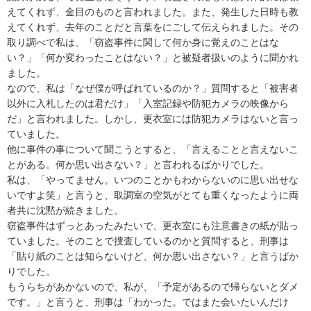
えてくれず、金目のものと言われました。また、発生した日時も教
えてくれず、去年のことだと言葉をにごして伝えられました。その
取り調べで私は、「窃盗事件に関して何か身に覚えのことはな
い？」「何か変わったことはない？」と被疑者扱いのように聞かれ
ました。

なので、私は「なぜ僕が呼ばれているのか？」質問すると「被害者
以外に入札したのは君だけ」「入室記録や防犯カメラの映像から
だ」と言われました。しかし、更衣室には防犯カメラはないと言っ
ていました。

他に事件の事について聞こうとすると、「言えることと言えないこ
とがある。何か思い出さない？」と言われるばかりでした。

私は、「やってません。いつのことかもわからないのに思い出せな
いですよ笑」と言うと、取調室の空気がとても重くなったように両
者共に沈黙が続きました。

窃盗事件はずっとあったみたいで、更衣室にも注意書きの紙が貼っ
ていました。そのことで捜査しているのかと質問すると、刑事は
「貼り紙のことは知らないけど、何か思い出さない？」と言うばか
りでした。

もうらちがあかないので、私が、「予定があるので帰らないとダメ
です。」と言うと、刑事は「わかった。ではまた会いたいんだけ