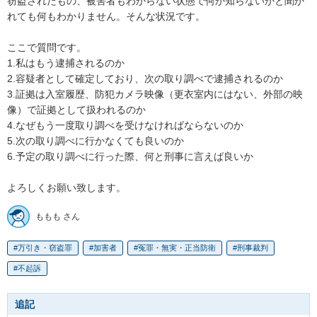
窃盗されたもの、被害者もわからない状態で何か知らないかと聞か
れても何もわかりません。そんな状況です。

ここで質問です。

1.私はもう逮捕されるのか

2.容疑者として確定しており、次の取り調べで逮捕されるのか

3.証拠は入室履歴、防犯カメラ映像（更衣室内にはない、外部の映
像）で証拠として扱われるのか

4.なぜもう一度取り調べを受けなければならないのか

5.次の取り調べに行かなくても良いのか

6.予定の取り調べに行った際、何と刑事に言えば良いか

よろしくお願い致します。
ももも さん
万引き・窃盗罪
加害者
冤罪・無実・正当防衛
刑事裁判
不起訴
追記