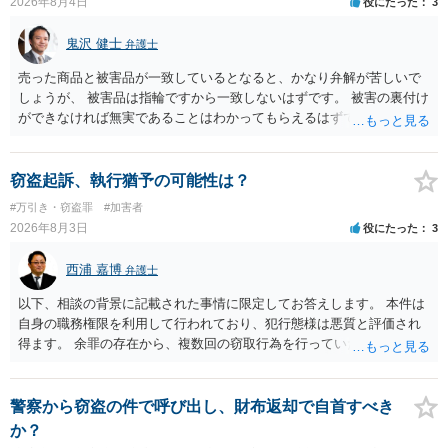
2026年8月4日
役にたった
3
鬼沢 健士
弁護士
売った商品と被害品が一致しているとなると、かなり弁解が苦しいで
しょうが、 被害品は指輪ですから一致しないはずです。 被害の裏付け
ができなければ無実であることはわかってもらえるはずです。
窃盗起訴、執行猶予の可能性は？
#万引き・窃盗罪
#加害者
2026年8月3日
役にたった
3
西浦 嘉博
弁護士
以下、相談の背景に記載された事情に限定してお答えします。 本件は
自身の職務権限を利用して行われており、犯行態様は悪質と評価され
得ます。 余罪の存在から、複数回の窃取行為を行っていたことも悪質
性に加味されます。 また、被害額も窃盗事案としては多額の部類に入
ると思われます。 他方、余罪を含めた全額を弁済していることは、被
害者の経済的損害の回復として有利に斟酌されます。 また、前科前歴
警察から窃盗の件で呼び出し、財布返却で自首すべき
を有しないことも、規範意識が鈍磨しきっているとまでは言えず、有
か？
利な点です。 その他、家族の監督等の情状証拠を適切に提出すること