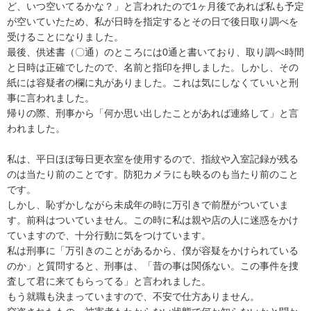
ど、いつ空いてるかな？」と言われたので1ヶ月後であれば私も予定
が空いていたため、私が日時を指定するとその日で後日取り調べを
受けることになりました。

最後、供述書（〇通）のところには0通と書いており、取り調べ時間
と日時は正確でしたので、名前と指印を押しました。しかし、その
紙には容疑者の欄に丸がありました。これは気にしなくていいと刑
事に言われました。

帰りの際、刑事から「何か思い出したことがあれば連絡して」と言
われました。

私は、平日ほぼ毎日更衣室を使用するので、指紋や入室記録が残る
のは当たり前のことです。防犯カメラにも映るのも当たり前のこと
です。

しかし、恥ずかしながら未成年の時に万引きで前歴がついていま
す。前科はついていません。この時に私は親や店の人に迷惑をかけ
ていますので、十分行動に気をつけています。

私は刑事に「万引きのことがあるから、僕が容疑をかけられている
のか」と質問すると、刑事は、「昔の事は関係ない。この事件を捜
査して君に来てもらってる」と言われました。

もう就職も決まっていますので、不安で仕方ありません。
