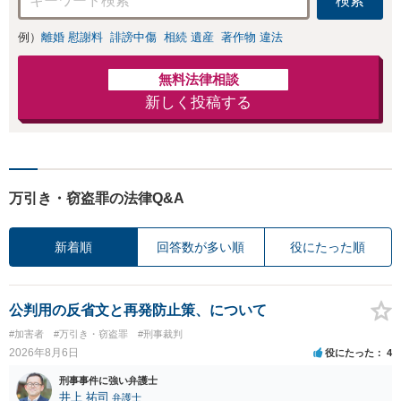
検索
分無料】
例）
離婚 慰謝料
誹謗中傷
相続 遺産
著作物 違法
無料法律相談
新しく投稿する
万引き・窃盗罪の法律Q&A
新着順
回答数が多い順
役にたった順
公判用の反省文と再発防止策、について
#加害者
#万引き・窃盗罪
#刑事裁判
2026年8月6日
役にたった
4
刑事事件に強い弁護士
井上 祐司
弁護士