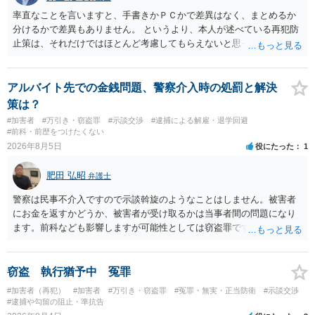
率直なことを言いますと、手書きかＰＣかで差異はなく、まとめるか
分けるかで差異もありません。 というより、本人が述べている再犯防
止策は、それだけではほとんど考慮してもらえないと思った方が良い
です。 提出するのであれば、 ・具体的に自身が受けているプログラム
やカウンセリング・治療の内容 ・利用している再犯防止策（例えば保
護観察所と連携した職業支援の内容や具体的な就労・監督状況） ・監
アルバイト先での金銭問題、警察介入時の処罰と解決
督者の証言 など、証拠で担保された客観性と実現可能性があるもので
策は？
なければあまり意味がありません。 もともと執行猶予が狙える事案で
#加害者
#万引き・窃盗罪
#示談交渉
#逮捕による解雇・退学回避
あれば本人の反省の言葉だけで十分であり、実刑となるか微妙な事案
#前科・前歴をつけたくない
では、本人が再発防止策をいくら述べてもほとんど効果は望めないと
2026年8月5日
役にたった
1
いうのが実感です。
肥田 弘昭
弁護士
警察は民事不介入ですので示談斡旋のようなことはしません。被害者
にお金を返すかどうか、被害者が受け取るかは当事者間の問題になり
ます。前科なども影響しますが可能性としては窃盗罪ですので、逮捕
勾留や略式起訴などの可能性もあります。ご参考にしてください。
窃盗 執行猶予中 冤罪
#加害者（再犯）
#加害者
#万引き・窃盗罪
#冤罪・無実・正当防衛
#示談交渉
#逮捕や勾留の阻止・準抗告