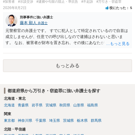
#加害者
#示談交渉
#逮捕や勾留の阻止・準抗告
#不起訴
#万引き・窃盗罪
で、私見ですが、執行猶予判決を視野に入れることが可能な事案と思
2026年8月2日
役にたった
5
われます。 上記、一つの意見として参考ください。
刑事事件に強い弁護士
藤本 顯人
弁護士
元警察官の弁護士です。 すでに犯人として特定されているので自首は
成立しませんが、任意での呼び出しなので逮捕はされないと思いま
す。 なお、被害者が財布を置き忘れ、その後にあなたがトイレに入
り、再び被害者がトイレに戻ったら財布が無かったような事情がある
と言い逃れはかなり厳しいものと思います。
もっとみる
都道府県から万引き・窃盗罪に強い弁護士を探す
北海道・東北
北海道
青森県
岩手県
宮城県
秋田県
山形県
福島県
関東
東京都
神奈川県
千葉県
埼玉県
茨城県
栃木県
群馬県
北陸・甲信越