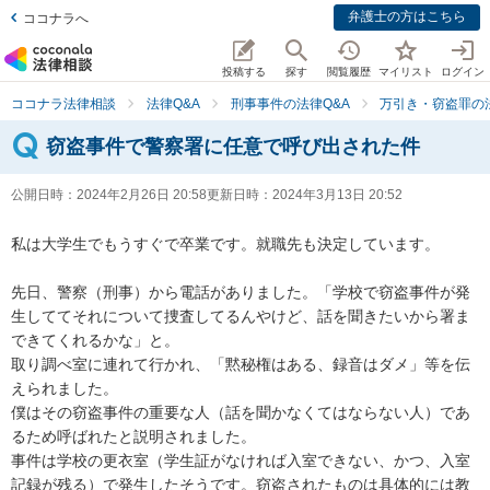
弁護士の方はこちら
ココナラへ
投稿する
探す
閲覧履歴
マイリスト
ログイン
ココナラ法律相談
法律Q&A
刑事事件の法律Q&A
万引き・窃盗罪の法
窃盗事件で警察署に任意で呼び出された件
公開日時：
2024年2月26日 20:58
更新日時：
2024年3月13日 20:52
私は大学生でもうすぐで卒業です。就職先も決定しています。

先日、警察（刑事）から電話がありました。「学校で窃盗事件が発
生しててそれについて捜査してるんやけど、話を聞きたいから署ま
できてくれるかな」と。

取り調べ室に連れて行かれ、「黙秘権はある、録音はダメ」等を伝
えられました。

僕はその窃盗事件の重要な人（話を聞かなくてはならない人）であ
るため呼ばれたと説明されました。

事件は学校の更衣室（学生証がなければ入室できない、かつ、入室
記録が残る）で発生したそうです。窃盗されたものは具体的には教