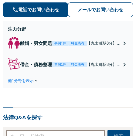
士の試験に合格、不動産分野の取扱
実績あり【相続・遺言】相談者さま
電話でお問い合わせ
メールでお問い合わせ
に寄り添い、円滑な相続を目指しま
す
注力分野
離婚・男女問題
【丸太町駅8分】調
事例1件
料金表有
停や条件交渉を有
利に進めるには、
法的な根拠に基づ
借金・債務整理
【丸太町駅8分】
事例1件
料金表有
く冷静な主張が重
【弁護士歴10年】
要です。財産分与
自己破産、任意整
／養育費など【弁
他1分野を表示
理、個人整理、時
護士歴10年】離婚
効の援用など。浪
後の生活を見据え
費・事業の失敗に
てアドバイスしま
よる借金も、相談
すので、お気軽に
者さまのご要望を
ご相談ください
踏まえ、解決策を
【初回相談３０分
法律Q&Aを探す
提示します【破産
無料】【電話相談
管財人就任経験
可】
有】【初回相談30