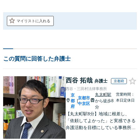
マイリストに入れる
この質問に回答した弁護士
西谷 拓哉
弁護士
京都府
西谷・三田村法律事務所
丸太町駅
営業時間：
京
京都市
本日定休日
都
から徒歩8
|
中京区
府
分
【丸太町駅8分】地域に根差し、
「依頼してよかった」と実感できる
弁護活動を目標にしている事務所で
す【不動産・住まい】宅地建物取引