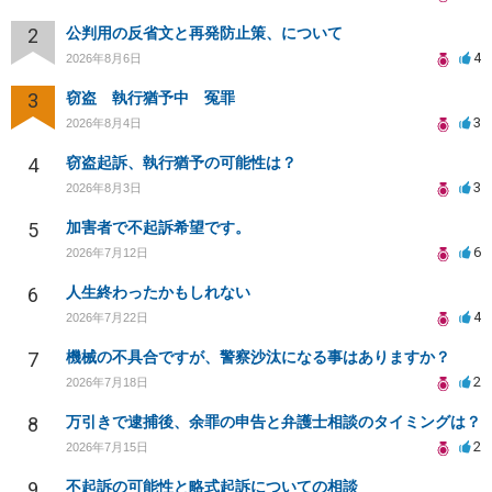
2
公判用の反省文と再発防止策、について
4
2026年8月6日
3
窃盗 執行猶予中 冤罪
3
2026年8月4日
4
窃盗起訴、執行猶予の可能性は？
3
2026年8月3日
5
加害者で不起訴希望です。
6
2026年7月12日
6
人生終わったかもしれない
4
2026年7月22日
7
機械の不具合ですが、警察沙汰になる事はありますか？
2
2026年7月18日
8
万引きで逮捕後、余罪の申告と弁護士相談のタイミングは？
2
2026年7月15日
9
不起訴の可能性と略式起訴についての相談