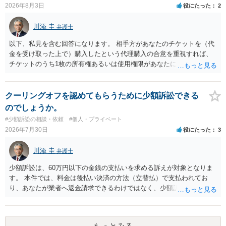
直接被告に送達するのではなく、代理人に訴状の受領を促すこともあ
2026年8月3日
役にたった
2
ります。 ラインのやり取りでしか証拠がないと、実際の本人性が明ら
かではありません。もちろん弁護士（２０万円の請求で代理人弁護士
川添 圭
弁護士
に委任するかも疑わしいのですが）も住所は明らかにしないでしょ
う。 何か本人を示す事実（振込先などの情報）から、相手の住所等の
以下、私見を含む回答になります。 相手方があなたのチケットを（代
情報を割り出していくしかないように思えます。 以上、ご参考まで。
金を受け取った上で）購入したという代理購入の合意を重視すれば、
チケットのうち1枚の所有権あるいは使用権限があなたにあり、チケッ
トの引渡しを求める権利があるという主張が認められやすいといえま
す。 一方、このチケット購入には「相手方と一緒に行く」という合意
も付随していたことを無視することができません。こちらを重視すれ
クーリングオフを認めてもらうために少額訴訟できる
ば、交際を終了させたことにより「一緒に行く」という結果の実現に
のでしょうか。
重大な障害が発生しており、当然にチケットを引き渡すべきといえる
#少額訴訟の相談・依頼
#個人・プライベート
かは微妙であり、むしろ返金すべきとするのが当事者の合理的意思に
2026年7月30日
役にたった
3
合致するのではないか、という判断に傾くことになると思います。 例
えば、当該チケットが座席指定である場合、交際を解消した2人が当日
川添 圭
弁護士
隣り合わせになることは避けたいという心理が働くことも無理からぬ
ところです。一方、チケットがエリア指定のアリーナ席であれば隣り
少額訴訟は、60万円以下の金銭の支払いを求める訴えが対象となりま
合わせにならずに済むかもしれませんし、そのチケットが入手困難で
す。 本件では、料金は後払い決済の方法（立替払）で支払われてお
あったり特別席であったりすれば、判断は変わってくるかもしれませ
り、あなたが業者へ返金請求できるわけではなく、少額訴訟は使えな
ん。当該チケットがチケット転売防止法に規定する特定興行入場券に
いと思われます。 当該事業者と後払い決済業者を被告として債務不存
該当し、券面上使用者が指定されている場合には、チケット引渡し以
在確認請求訴訟を提起することも考えられますが、まずは後払い決済
外に選択肢がない場合もあるでしょう。 このように、本件の紛争は、
業者へ（原契約のクーリング・オフの証拠の写しとともに）支払拒絶
法的には「当事者の合理的意思」がどこにあるのかを追求した解決が