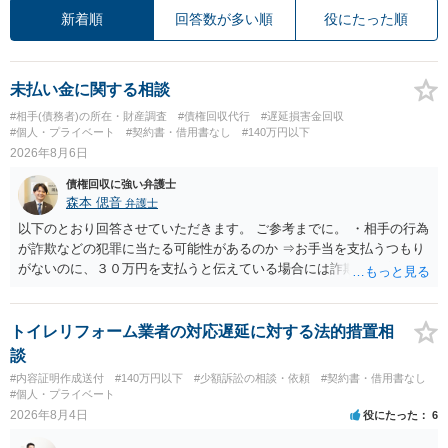
新着順
回答数が多い順
役にたった順
未払い金に関する相談
#相手(債務者)の所在・財産調査
#債権回収代行
#遅延損害金回収
#個人・プライベート
#契約書・借用書なし
#140万円以下
2026年8月6日
債権回収に強い弁護士
森本 偲音
弁護士
以下のとおり回答させていただきます。 ご参考までに。 ・相手の行為
が詐欺などの犯罪に当たる可能性があるのか ⇒お手当を支払うつもり
がないのに、３０万円を支払うと伝えている場合には詐欺罪に該当す
る可能性があります。 ・未払い金を回収するためにどのような法的手
段が取れるのか ⇒契約に基づく履行請求として３０万円を請求するこ
とが考えられますが、 パパ活の契約は、売春防止法に抵触する契約
トイレリフォーム業者の対応遅延に対する法的措置相
であるため、公序良俗に反する契約として 民法上無効（民法９０
談
条）となるため、相手方に請求できない可能性が高いです。 ・相手の
#内容証明作成送付
#140万円以下
#少額訴訟の相談・依頼
#契約書・借用書なし
氏名や住所が分からない状態でも対応可能なのか ⇒訴訟等の裁判上の
#個人・プライベート
手続を利用する場合には、原則として相手方の住所・氏名を把握して
2026年8月4日
役にたった
6
いる必要があります。