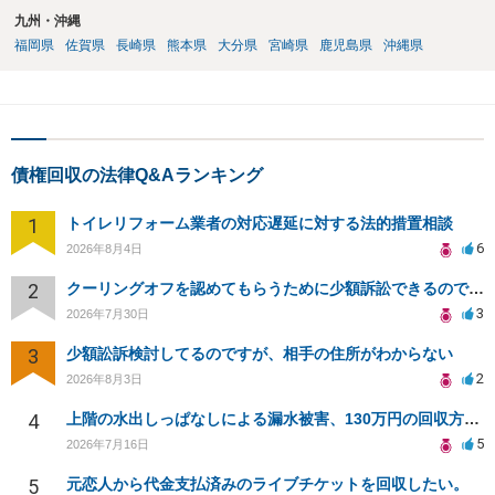
九州・沖縄
福岡県
佐賀県
長崎県
熊本県
大分県
宮崎県
鹿児島県
沖縄県
債権回収の法律Q&Aランキング
1
トイレリフォーム業者の対応遅延に対する法的措置相談
6
2026年8月4日
2
クーリングオフを認めてもらうために少額訴訟できるのでしょうか。
3
2026年7月30日
3
少額訟訴検討してるのですが、相手の住所がわからない
2
2026年8月3日
4
上階の水出しっぱなしによる漏水被害、130万円の回収方法を相談したい
5
2026年7月16日
5
元恋人から代金支払済みのライブチケットを回収したい。