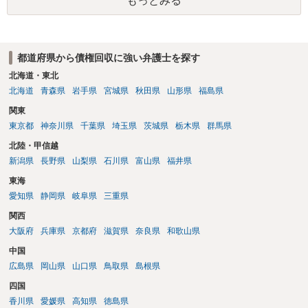
もっとみる
の通知書を送り、もし訴訟や支払督促を行ってきた場合には全面的に
必要になると思われます。なかなか難しい問題なので、弁護士によっ
争う、というやり方がベターではないかと思います。弁護士会の相談
ても回答は異なるかもしれません。
センター等で、消費者問題に強い弁護士（消費者保護委員会に所属し
ているなど）へ相談されることをお勧めします。
都道府県から債権回収に強い弁護士を探す
北海道・東北
北海道
青森県
岩手県
宮城県
秋田県
山形県
福島県
関東
東京都
神奈川県
千葉県
埼玉県
茨城県
栃木県
群馬県
北陸・甲信越
新潟県
長野県
山梨県
石川県
富山県
福井県
東海
愛知県
静岡県
岐阜県
三重県
関西
大阪府
兵庫県
京都府
滋賀県
奈良県
和歌山県
中国
広島県
岡山県
山口県
鳥取県
島根県
四国
香川県
愛媛県
高知県
徳島県