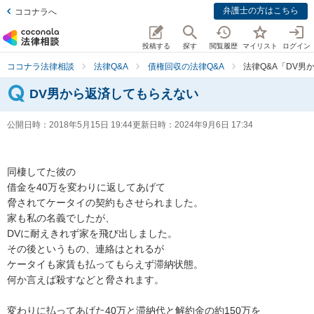
弁護士の方はこちら
ココナラへ
投稿する
探す
閲覧履歴
マイリスト
ログイン
ココナラ法律相談
法律Q&A
債権回収の法律Q&A
法律Q&A「DV男
DV男から返済してもらえない
公開日時：
2018年5月15日 19:44
更新日時：
2024年9月6日 17:34
同棲してた彼の

借金を40万を変わりに返してあげて

脅されてケータイの契約もさせられました。

家も私の名義でしたが、

DVに耐えきれず家を飛び出しました。

その後というもの、連絡はとれるが

ケータイも家賃も払ってもらえず滞納状態。

何か言えば殺すなどと脅されます。

変わりに払ってあげた40万と滞納代と解約金の約150万を
