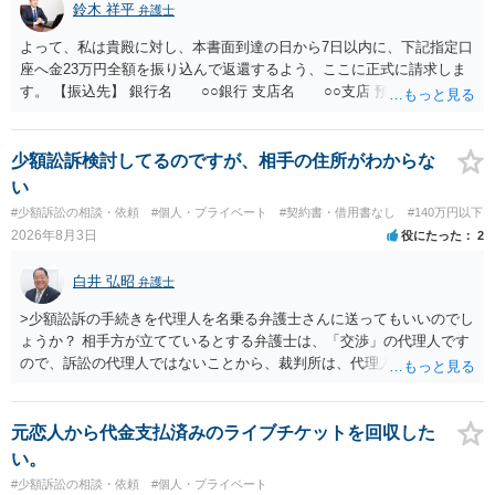
鈴木 祥平
弁護士
よって、私は貴殿に対し、本書面到達の日から7日以内に、下記指定口
座へ金23万円全額を振り込んで返還するよう、ここに正式に請求しま
す。 【振込先】 銀行名 ○○銀行 支店名 ○○支店 預金種別 普通
口座番号 ○○○○○○○ 口座名義 ○○○○ 万一、上記期限までに返金がな
されない場合には、貴殿には任意に返金する意思がないものと判断
し、やむを得ず、返還金23万円及びこれに対する遅延損害金の支払い
少額訟訴検討してるのですが、相手の住所がわからな
を求める民事訴訟、支払督促その他必要な法的手続を直ちに講じま
い
す。 その際には、訴訟に要する費用その他法令上認められる金員につ
#少額訴訟の相談・依頼
#個人・プライベート
#契約書・借用書なし
#140万円以下
いても併せて請求する予定ですので、あらかじめ申し添えます。 本件
2026年8月3日
役にたった
2
は、貴殿自らが契約を解約したことによって生じた返還義務の履行を
求めるものにすぎません。貴殿の仕入先との取引関係や返金時期など
白井 弘昭
弁護士
の内部事情は、私に対する返還義務の発生や履行時期には何ら影響を
及ぼすものではありません。 これ以上、本件の解決を不必要に遅延さ
>少額訟訴の手続きを代理人を名乗る弁護士さんに送ってもいいのでし
せることなく、誠意をもって速やかに返金手続を履行されるよう、強
ょうか？ 相手方が立てているとする弁護士は、「交渉」の代理人です
く求めます。 以上
ので、訴訟の代理人ではないことから、裁判所は、代理人宛ての訴状
を受け取ることは無いと思われます。 なお、交渉段階で代理人が就い
ている場合は、相手方（被告）の住所で訴状を作成提出し、裁判所に
代理人が就いていたことを知らせると（訴状の記載内容から明らかな
元恋人から代金支払済みのライブチケットを回収した
場合も）、裁判所が当該代理人弁護士に事前連絡し、引き続き訴訟も
い。
受任するかを聞いたうえで、受任の意志が明らかになったところで、
#少額訴訟の相談・依頼
#個人・プライベート