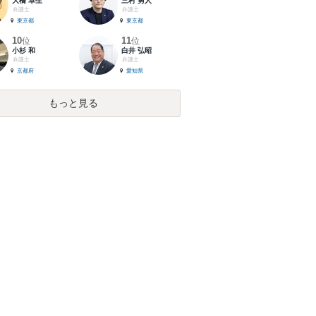
大橋 卓生
三村 勇人
弁護士
弁護士
東京都
東京都
10
11
位
位
小杉 和
白井 弘昭
弁護士
弁護士
京都府
愛知県
もっと見る