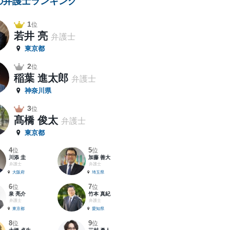
の弁護士ランキング
1
位
若井 亮
弁護士
東京都
2
位
稲葉 進太郎
弁護士
神奈川県
3
位
髙橋 俊太
弁護士
東京都
4
5
位
位
川添 圭
加藤 善大
弁護士
弁護士
大阪府
埼玉県
6
7
位
位
泉 亮介
竹本 真紀
弁護士
弁護士
東京都
愛知県
8
9
位
位