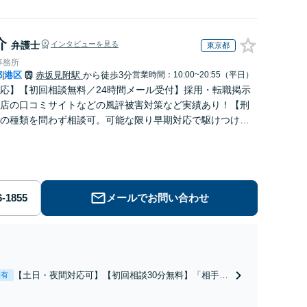
介
弁護士
インタビューを見る
東京都
事務所
都
港区
赤坂見附駅
から徒歩3分
営業時間：10:00~20:55（平日）
|
応】【初回相談無料／24時間メール受付】採用・転職掲示
店の口コミサイトなどの風評被害対策など実績あり！【刑
の種類を問わず相談可。可能な限り早期対応で駆けつけサ
労働】不当解雇・残業代請求はおまかせください
メールでお問い合わせ
【土日・夜間対応可】【初回相談30分無料】「相手方
表有
から書面を提示されたら、サインする前にご相談を」
経験豊富な弁護士が全力で交渉にあたります！相手方