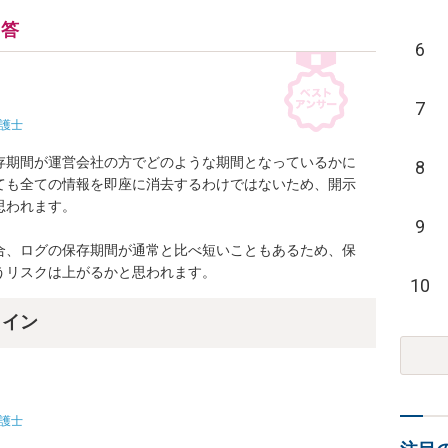
回答
6
7
護士
存期間が運営会社の方でどのような期間となっているかに
8
ても全ての情報を即座に消去するわけではないため、開示
われます。

9
合、ログの保存期間が通常と比べ短いこともあるため、保
うリスクは上がるかと思われます。
10
ライン
護士