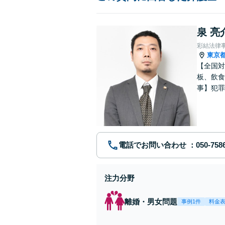
泉 亮
彩結法律
東京
【全国対
板、飲食
事】犯罪
ポート【
電話でお問い合わせ
注力分野
離婚・男女問題
事例1件
料金