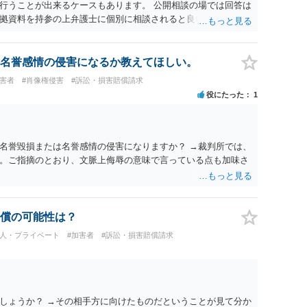
行うことが出来るケースもあります。 公開相談の場では回答は
拠資料を持参の上弁護士に個別に相談されると良いでしょう。
名誉感情の侵害になるか教えてほしい。
被害者
#肖像権侵害
#訴訟・損害賠償請求
役にたった
1
名誉毀損または名誉感情の侵害になりますか？ →裁判所では、
。ご指摘のとおり、文脈上侮辱の意味で言っている点も加味さ
償の可能性は？
個人・プライベート
#加害者
#訴訟・損害賠償請求
しょうか？ →その相手方に向けたものだということが見て分か