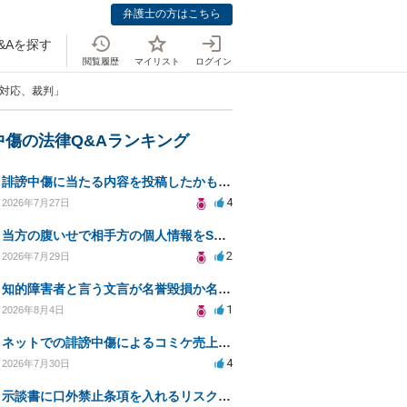
弁護士の方はこちら
&Aを探す
閲覧履歴
マイリスト
ログイン
の対応、裁判」
中傷の法律Q&Aランキング
誹謗中傷に当たる内容を投稿したかもしれない。開示請求や民事刑事裁判に発展しうるのか教えて欲しい。
4
2026年7月27日
当方の腹いせで相手方の個人情報をSNSで晒してしまい名誉毀損させてしまったかもしれない
2
2026年7月29日
知的障害者と言う文言が名誉毀損か名誉感情の侵害になるか教えてほしい。
1
2026年8月4日
ネットでの誹謗中傷によるコミケ売上減少、損害賠償は可能か？
4
2026年7月30日
示談書に口外禁止条項を入れるリスクはありますか？