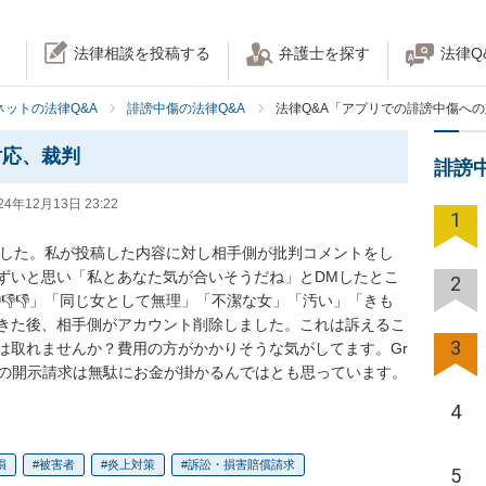
法律相談を投稿する
弁護士を探す
法律Q
ネットの法律Q&A
誹謗中傷の法律Q&A
法律Q&A「アプリでの誹謗中傷へ
対応、裁判
誹謗
24年12月13日 23:22
1
受けました。私が投稿した内容に対し相手側が批判コメントをし
ずいと思い「私とあなた気が合いそうだね」とDMしたとこ
2
👎👎👎👎」「同じ女として無理」「不潔な女」「汚い」「きも
きた後、相手側がアカウント削除しました。これは訴えるこ
3
は取れませんか？費用の方がかかりそうな気がしてます。Gr
リでの開示請求は無駄にお金が掛かるんではとも思っています。
4
損
被害者
炎上対策
訴訟・損害賠償請求
5