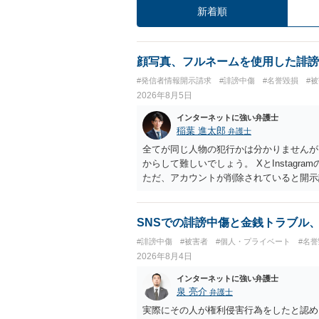
新着順
顔写真、フルネームを使用した誹謗
#発信者情報開示請求
#誹謗中傷
#名誉毀損
#
2026年8月5日
インターネットに強い弁護士
稲葉 進太郎
弁護士
全てが同じ人物の犯行かは分かりませんが
からして難しいでしょう。 XとInstag
ただ、アカウントが削除されていると開示
削除されている場合、今から進めても失敗
相手に全ての弁護士費用を負担させること
せることができるでしょう。訴訟で判決と
SNSでの誹謗中傷と金銭トラブル
ない場合があり何ともいえないところでし
#誹謗中傷
#被害者
#個人・プライベート
#名
2026年8月4日
インターネットに強い弁護士
泉 亮介
弁護士
実際にその人が権利侵害行為をしたと認め