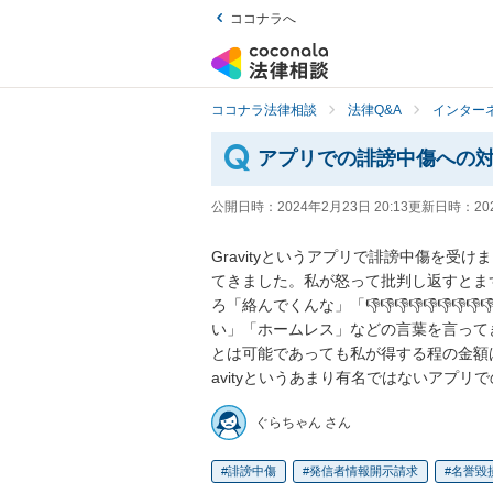
ココナラへ
ココナラ法律相談
法律Q&A
インター
アプリでの誹謗中傷への
公開日時：
2024年2月23日 20:13
更新日時：
20
Gravityというアプリで誹謗中傷を
てきました。私が怒って批判し返すとま
ろ「絡んでくんな」「👎👎👎👎👎👎
い」「ホームレス」などの言葉を言って
とは可能であっても私が得する程の金額
avityというあまり有名ではないアプ
ぐらちゃん さん
誹謗中傷
発信者情報開示請求
名誉毀