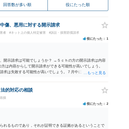
回答数が多い順
役にたった順
中傷、悪用に対する開示請求
被害者
#ネット上の個人特定被害
#訴訟・損害賠償請求
役にたった
1
、開示請求は可能でしょうか？ →５ｃｈの方の開示請求は内容
ramの方は内容からして開示請求ができる可能性が高いでしょう。
請求は失敗する可能性が高いでしょう。７月中にアカウントが
する可能性が高いように思われます。 相手を特定できた場合、
は可能でしょうか？ →訴訟外の交渉で相手方が認めれば負担さ
なった場合は、実際の弁護士費用が認められる場合と認められ
、法的対応の相談
ょう。
誉毀損
役にたった
2
られるものであり，それが証明できる証拠があるということで