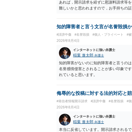
あれば，開示請求を経ずに慰謝料請求等を
難しいかと思われますので，お手持ちの証
知的障害者と言う文言が名誉毀損か
#誹謗中傷
#名誉毀損
#個人・プライベート
#
2026年8月4日
インターネットに強い弁護士
稲葉 進太郎
弁護士
知的障害がないのに知的障害者と言うのは
名誉感情侵害とされることが多い印象です
れていると思います。
侮辱的な投稿に対する法的対応と賠
#発信者情報開示請求
#誹謗中傷
#名誉毀損
#
2026年8月4日
インターネットに強い弁護士
稲葉 進太郎
弁護士
本当に反省しています。開示請求されるで