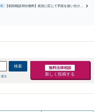
と直接話す精神的負担を軽減「弁護士の交渉で慰謝料
【初回相談30分無料】状況に応じて手段を使い分け、
表有
金額アップ／減額交渉も対応可」【完全個室対応】
適切な方法で投稿の削除・発信者情報開示請求をおこ
ないます「企業やお店の風評被害対策／売り上げ低下
防止のために尽力」加害者側の対応可：開示請求の意
見照会が来たときの対処法、被害者との示談交渉
検索
無料法律相談
新しく投稿する
 違法