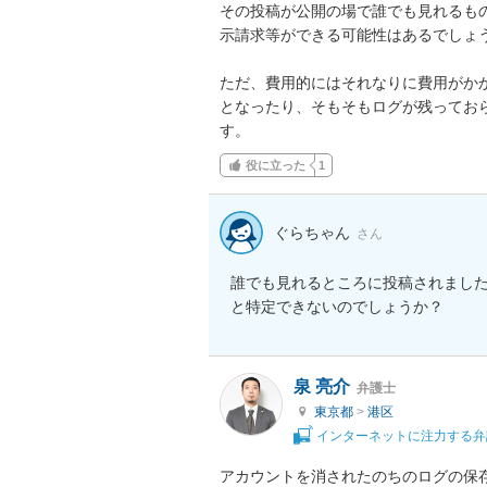
その投稿が公開の場で誰でも見れるも
示請求等ができる可能性はあるでしょう
ただ、費用的にはそれなりに費用がか
となったり、そもそもログが残ってお
す。
役に立った
1
ぐらちゃん
さん
誰でも見れるところに投稿されまし
と特定できないのでしょうか？
泉 亮介
弁護士
東京都
>
港区
インターネットに注力する弁
アカウントを消されたのちのログの保