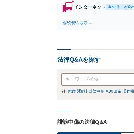
インターネット
事例3件
料金
他3分野を表示
法律Q&Aを探す
例）
離婚 慰謝料
誹謗中傷
相続 遺産
著作物
誹謗中傷の法律Q&A