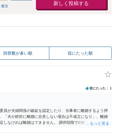
新しく投稿する
 違法
回答数が多い順
役にたった順
役にたった
1
委員が夫婦関係の破綻を認定したり、当事者に離婚するよう押
、「夫が絶対に離婚に合意しない場合は不成立になり」、離婚
定しなければ離婚はできません。 調停段階での離婚成立を希望
条件提示をする等、模索するほかありません（極端な話をいえ