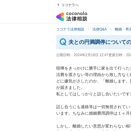
ココナラへ
ココナラ法律相談
法律Q&A
離婚・男
夫との円満調停について
公開日時：
2024年2月18日 12:47
更新日時：
20
喧嘩をきっかけに勝手に家を出て行った
活費を渡さない等の理由から致し方なく
どに嫌気がさしたのか、「離婚します。親
が届きました。

私としてはしっかりと話し合いたいです
話し合うにも連絡等は一切無視されてい
います。ちなみに婚姻費用調停は１ヶ月
しかし、離婚したい意思が変わらない相