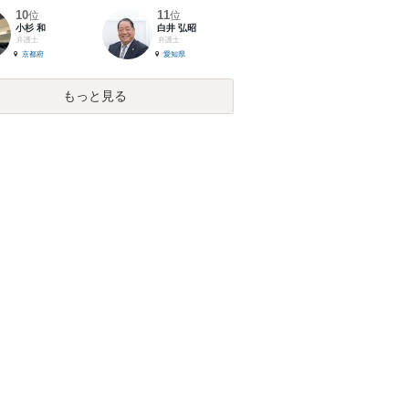
10
11
位
位
小杉 和
白井 弘昭
弁護士
弁護士
京都府
愛知県
もっと見る