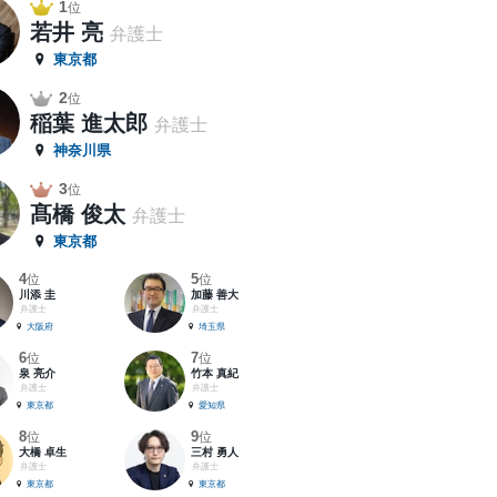
1
位
若井 亮
弁護士
東京都
2
位
稲葉 進太郎
弁護士
神奈川県
3
位
髙橋 俊太
弁護士
東京都
4
5
位
位
川添 圭
加藤 善大
弁護士
弁護士
大阪府
埼玉県
6
7
位
位
泉 亮介
竹本 真紀
弁護士
弁護士
東京都
愛知県
8
9
位
位
大橋 卓生
三村 勇人
弁護士
弁護士
東京都
東京都