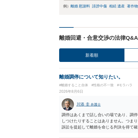
例）
離婚 慰謝料
誹謗中傷
相続 遺産
著作物
離婚回避・合意交渉の法律Q&A
新着順
離婚調停について知りたい。
#離婚すること自体
#性格の不一致
#モラハラ
2026年8月6日
川添 圭
弁護士
調停はあくまで話し合いの場であり、調停
しつけたりすることはありません。つまり
訴訟を提起して離婚を命じる判決を得て確
するなら、夫が離婚に前向きになるような