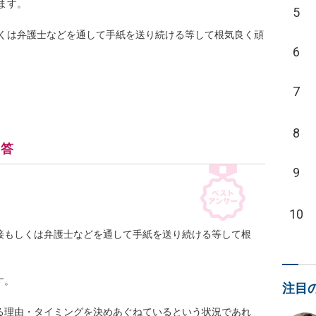
す。

5
くは弁護士などを通して手紙を送り続ける等して根気良く頑
6
7
8
回答
9
10
接もしくは弁護士などを通して手紙を送り続ける等して根
。

注目
る理由・タイミングを決めあぐねているという状況であれ