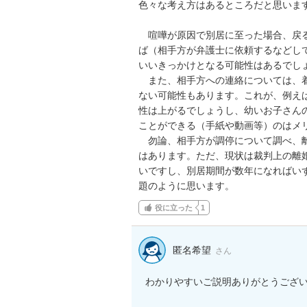
色々な考え方はあるところだと思います
　喧嘩が原因で別居に至った場合、戻
ば（相手方が弁護士に依頼するなどし
いいきっかけとなる可能性はあるでしょ
　また、相手方への連絡については、
ない可能性もあります。これが、例え
性は上がるでしょうし、幼いお子さん
ことができる（手紙や動画等）のはメリ
　勿論、相手方が調停について調べ、
はあります。ただ、現状は裁判上の離
いですし、別居期間が数年になればい
題のように思います。
役に立った
1
匿名希望
さん
わかりやすいご説明ありがとうござい