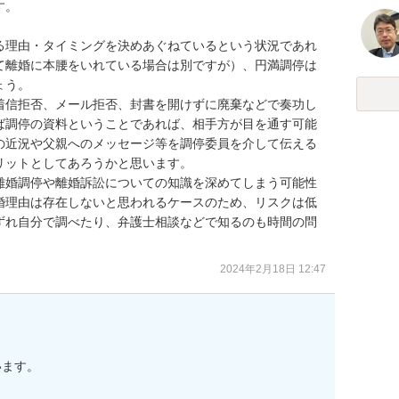
。

る理由・タイミングを決めあぐねているという状況であれ
て離婚に本腰をいれている場合は別ですが）、円満調停は
う。

着信拒否、メール拒否、封書を開けずに廃棄などで奏功し
ば調停の資料ということであれば、相手方が目を通す可能
の近況や父親へのメッセージ等を調停委員を介して伝える
ットとしてあろうかと思います。

離婚調停や離婚訴訟についての知識を深めてしまう可能性
婚理由は存在しないと思われるケースのため、リスクは低
ずれ自分で調べたり、弁護士相談などで知るのも時間の問
2024年2月18日 12:47
ます。
