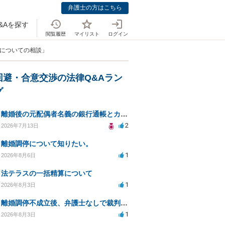
弁護士の方はこちら
&Aを探す
閲覧履歴
マイリスト
ログイン
停についての相談」
回避・合意交渉の法律Q&Aラン
グ
離婚後の元配偶者名義の銀行通帳とカードの処分方法について
2
2026年7月13日
離婚調停について知りたい。
1
2026年8月6日
法テラスの一括精算について
1
2026年8月3日
離婚調停不成立後、弁護士なしで裁判を進める方法は？
1
2026年8月3日