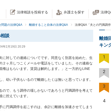
法律相談を投稿する
弁護士を探す
法律Q
女問題の法律Q&A
離婚すること自体の法律Q&A
法律Q&A「夫との円満調
の相談
離婚
キン
24年2月19日 20:29
1
夫に対しての連絡についてです。同意なく別居を始めた、生
約２ヶ月しつこくメールや電話をしていました。その連絡な
権はもらいます。賃貸は解約します。」と一方的なLINE
2
し、幼い子供もいるので離婚したくは無いと思っています。

3
るので、もう調停の場しかないであろうと円満調停を考えて
後に控えています。

4
手に円満調停を起こすのは、余計に離婚を加速させてしまう