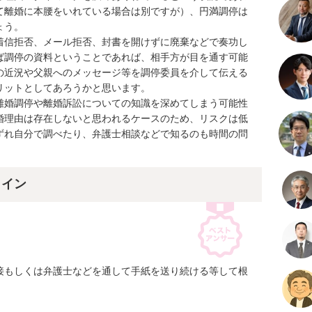
て離婚に本腰をいれている場合は別ですが）、円満調停は
う。

着信拒否、メール拒否、封書を開けずに廃棄などで奏功し
ば調停の資料ということであれば、相手方が目を通す可能
の近況や父親へのメッセージ等を調停委員を介して伝える
ットとしてあろうかと思います。

離婚調停や離婚訴訟についての知識を深めてしまう可能性
婚理由は存在しないと思われるケースのため、リスクは低
ずれ自分で調べたり、弁護士相談などで知るのも時間の問
ライン
接もしくは弁護士などを通して手紙を送り続ける等して根