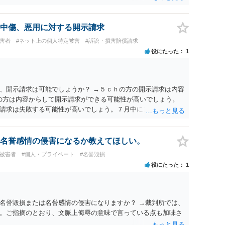
中傷、悪用に対する開示請求
被害者
#ネット上の個人特定被害
#訴訟・損害賠償請求
役にたった
1
、開示請求は可能でしょうか？ →５ｃｈの方の開示請求は内容
ramの方は内容からして開示請求ができる可能性が高いでしょう。
請求は失敗する可能性が高いでしょう。７月中にアカウントが
する可能性が高いように思われます。 相手を特定できた場合、
は可能でしょうか？ →訴訟外の交渉で相手方が認めれば負担さ
なった場合は、実際の弁護士費用が認められる場合と認められ
名誉感情の侵害になるか教えてほしい。
ょう。
#被害者
#個人・プライベート
#名誉毀損
役にたった
1
名誉毀損または名誉感情の侵害になりますか？ →裁判所では、
。ご指摘のとおり、文脈上侮辱の意味で言っている点も加味さ