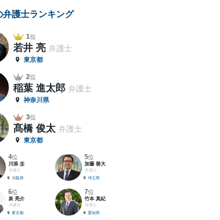
の弁護士ランキング
1
位
若井 亮
弁護士
東京都
2
位
稲葉 進太郎
弁護士
神奈川県
3
位
髙橋 俊太
弁護士
東京都
4
5
位
位
川添 圭
加藤 善大
弁護士
弁護士
大阪府
埼玉県
6
7
位
位
泉 亮介
竹本 真紀
弁護士
弁護士
東京都
愛知県