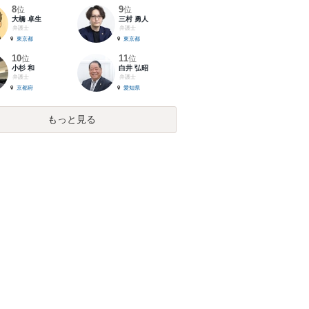
8
9
位
位
大橋 卓生
三村 勇人
弁護士
弁護士
東京都
東京都
10
11
位
位
小杉 和
白井 弘昭
弁護士
弁護士
京都府
愛知県
もっと見る