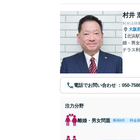
村井 
村井法律
大阪
【北浜駅
婚・男女
テラス利
踏み出せ
電話でお問い合わせ
注力分野
離婚・男女問題
事例6件
料金