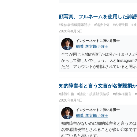
顔写真、フルネームを使用した誹謗
#発信者情報開示請求
#誹謗中傷
#名誉毀損
#
2026年8月5日
インターネットに強い弁護士
稲葉 進太郎
弁護士
全てが同じ人物の犯行かは分かりませんが
からして難しいでしょう。 XとInstag
ただ、アカウントが削除されていると開示
削除されている場合、今から進めても失敗
相手に全ての弁護士費用を負担させること
せることができるでしょう。訴訟で判決と
知的障害者と言う文言が名誉毀損か
ない場合があり何ともいえないところでし
#誹謗中傷
#訴訟・損害賠償請求
#肖像権侵害
2026年8月4日
インターネットに強い弁護士
稲葉 進太郎
弁護士
知的障害がないのに知的障害者と言うのは
名誉感情侵害とされることが多い印象です
れていると思います。