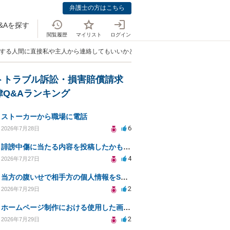
弁護士の方はこちら
&Aを探す
閲覧履歴
マイリスト
ログイン
視する人間に直接私や主人から連絡してもいいかどうか？」
トトラブル訴訟・損害賠償請求
律Q&Aランキング
ストーカーから職場に電話
6
2026年7月28日
誹謗中傷に当たる内容を投稿したかもしれない。開示請求や民事刑事裁判に発展しうるのか教えて欲しい。
4
2026年7月27日
当方の腹いせで相手方の個人情報をSNSで晒してしまい名誉毀損させてしまったかもしれない
2
2026年7月29日
ホームページ制作における使用した画像や文章の著作権について
2
2026年7月29日