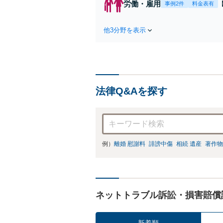
労働・雇用
事例2件
料金表有
他3分野を表示
法律Q&Aを探す
例）
離婚 慰謝料
誹謗中傷
相続 遺産
著作物
ネットトラブル訴訟・損害賠償
新着順