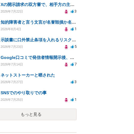
Xの開示請求の双方審で、相手方の主張が口頭ばかりで把握しきれません
3
2026年7月22日
知的障害者と言う文言が名誉毀損か名誉感情の侵害になるか教えてほしい。
1
2026年8月4日
示談書に口外禁止条項を入れるリスクはありますか？
5
2026年7月23日
Google口コミで発信者情報開示後、損害賠償請求を受けています。示談について相談です。
7
2026年7月14日
ネットストーカーと晒された
3
2026年7月27日
SNSでのやり取りでの事
1
2026年7月25日
もっと見る