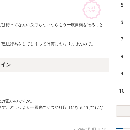
5
6
どは待ってなんの反応もないならもう一度書類を送ること
7
違法行為をしてしまっては何にもなりませんので。

8
ライン
9
10
げ難いのですが。

ます。どうせより一層腹の立つやり取りになるだけではな
2024年2月9日 16:53