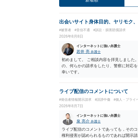
出会いサイト身体目的、ヤリモク、
#被害者
#音信不通
#訴訟・損害賠償請求
2026年8月8日
インターネットに強い弁護士
若井 亮
弁護士
初めまして。 ご相談内容を拝見しました
の、何らかの請求をしたり、警察に対応を
幸いです。
ライブ配信のコメントについて
#発信者情報開示請求
#誹謗中傷
#個人・プライ
2026年8月7日
インターネットに強い弁護士
泉 亮介
弁護士
ライブ配信のコメントであっても，そのコ
権利侵害が認められるものであれば開示請