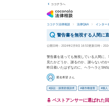
ココナラへ
ココナラ法律相談
法律Q&A
インター
警告書を無視する人間に
公開日時：
2024年2月9日 16:53
更新日時：
202
警告書を送っても無視している人間に、
見たかどうか、謝るのか、謝らないのか
昨日着いたはずなのに、ヘラヘラとSN
匿名希望 さん
訴訟・損害賠償請求
著作権侵害
個人
ベストアンサーに選ばれた