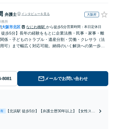
潤
弁護士
インタビューを見る
大阪府
事務所
府
大阪市北区
なにわ橋駅
から徒歩5分
営業時間：本日定休日
|
 徒歩5分】長年の経験をもとに企業法務・民事・家事・離
関係・子どものトラブル・遺産分割・労働・クレサラ（法
用可）まで幅広く対応可能。納得のいく解決への第一歩を
るよう丁寧にサポートします。【WEB面談可】
メールでお問い合わせ
【北浜駅 徒歩5分】【弁護士歴30年以上】【女性スタ
表有
ッフ在籍】離婚から男女問題まで、あらゆるご相談に
対応しております。丁寧にお話を伺い最善の結果を得
るお手伝いをいたしますので、お気軽にお問い合わせ