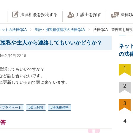
法律相談を投稿する
弁護士を探す
法律Q
ネットの法律Q&A
訴訟・損害賠償請求の法律Q&A
法律Q&A「警告書を無
直接私や主人から連絡してもいいかどうか？
ネッ
の法
4年2月9日 22:18
1
電話してもいいですか？

など話し合いたいです。

Sに更新しているので頭に来ています。
2
3
・プライベート
炎上対策
肖像権侵害
4
回答