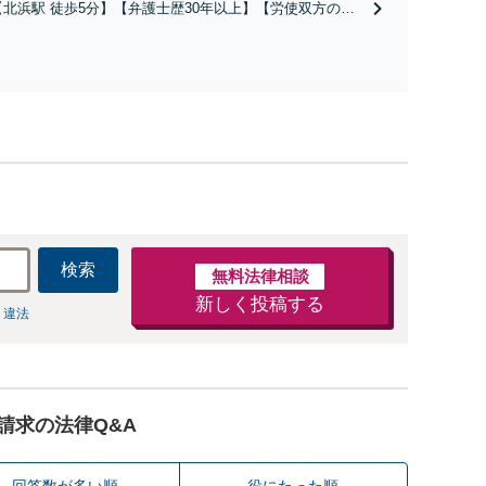
【北浜駅 徒歩5分】【弁護士歴30年以上】【労使双方の対
ください。【法テラス利用可】
応実績が豊富】相手側の出方を考慮し、見通しを正確に立
てます。有利な結果を得るための最善策をお伝えし、丁寧
にサポートいたしますので、お気軽にお問い合わせくださ
い。【休日・夜間面談可】
検索
無料法律相談
新しく投稿する
 違法
請求の法律Q&A
回答数が多い順
役にたった順