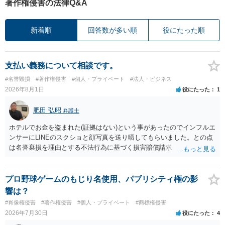
著作権侵害の法律Q&A
新着順
回答数が多い順
役にたった順
支払い義務について相談です。
#名誉毀損
#著作権侵害
#個人・プライベート
#法人・ビジネス
2026年8月1日
役にたった
1
肥田 弘昭
弁護士
ホテルでお金を盗まれた(証拠はない)という事があったのでインフルエ
ンサーにLINEのスクショと顔写真を送り晒してもらいました。との点
は名誉棄損を理由とする不法行為に基づく損害賠償請求（共同不法行
為）の対象となるかと思います。但し、慰謝料額としては、「その後
その人が会社を経営しているようで仕事が飛んだとのことでその分の
賠償金と8人分の従業員の年間利益を請求すると言われています。」で
プロ野球ゲームのもじり名使用、パブリシティ権の影
の計算がすべて損害とならないかと思いますので、損害額で争っても
響は？
良いかと思います。ご参考にしてください。
#肖像権侵害
#著作権侵害
#個人・プライベート
#商標権侵害
2026年7月30日
役にたった
4