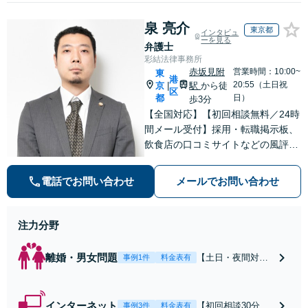
泉 亮介
東京都
インタビュ
ーを見る
弁護士
彩結法律事務所
赤坂見附
営業時間：10:00~
東
港
20:55（土日祝
京
駅
から徒
|
区
都
日）
歩3分
【全国対応】【初回相談無料／24時
間メール受付】採用・転職掲示板、
飲食店の口コミサイトなどの風評被
害対策など実績あり！【刑事】犯罪
の種類を問わず相談可。可能な限り
電話でお問い合わせ
メールでお問い合わせ
早期対応で駆けつけサポート【労
働】不当解雇・残業代請求はおまか
せください
注力分野
離婚・男女問題
【土日・夜間対応
事例1件
料金表有
可】【初回相談30
分無料】「相手方
から書面を提示さ
インターネット
【初回相談30分無
事例3件
料金表有