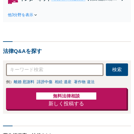
れたら、サインす
料】状況に応じて
る前にご相談を」
手段を使い分け、
経験豊富な弁護士
他3分野を表示
適切な方法で投稿
が全力で交渉にあ
の削除・発信者情
たります！相手方
報開示請求をおこ
と直接話す精神的
ないます「企業や
負担を軽減「弁護
お店の風評被害対
士の交渉で慰謝料
策／売り上げ低下
金額アップ／減額
法律Q&Aを探す
防止のために尽
交渉も対応可」
力」加害者側の対
【完全個室対応】
応可：開示請求の
検索
意見照会が来たと
きの対処法、被害
例）
離婚 慰謝料
誹謗中傷
相続 遺産
著作物 違法
者との示談交渉
無料法律相談
新しく投稿する