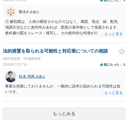
の著作権は撮影者に、肖像に関する権利は被写体本人に帰属します
（著作権法2条・17条）。 ウェブサイト全体に当然に著作権が生じる
匿名A
弁護士
わけではありません。デザイナーが独自に制作したイラストやバナー
等は別として、一般的なレイアウトや配色、依頼者から提供された素
① 解剖図は、人体の構造そのものではなく、構図、視点、線、配色、
材を希望に沿って配置した部分には、通常、著作物性は認められにく
強調方法などに創作性があれば、図形の著作物として保護されます。
いと考えられます。仮に具体的な画面構成の一部に創作性が認められ
教科書の図をトレース・模写し、その創作的な特徴が残っていれば、
ても、その権利は当該部分に限られ、ご相談者の写真や文章等を制作
完全一致でなくても複製・翻案に当たる可能性があります。非営利で
実績として掲載する権限まで当然に生じるものではありません。 もっ
も、SNSへの公開は私的使用には当たりません。 ② 出典を記載するだ
とも、契約書がなくても、見積書、メール、利用規約等に実績掲載へ
けでは、適法な引用にはなりません。自分の説明や批評が主で、図が
法的措置を取られる可能性と対応策についての相談
の同意があれば別です。また、単に制作を担当した事実を記載した
その説明に必要な従たる資料であること、引用部分が明確に区別さ
#著作権侵害
#肖像権侵害
り、公開中のサイトへリンクしたりする行為まで当然に禁止できると
れ、必要な範囲に限られていることなどが必要です。勉強ノートの教
2026年7月17日
役にたった
2
は限りません。 人物写真については、通常のSNSへの無断掲載と同
材として図そのものを中心的に掲載する場合、引用と認められにくい
様、掲載目的、態様、必要性、本人の特定可能性等から判断されま
でしょう。 文章についても、単に所々表現を変えただけで適法になる
松本 翔馬
す。営業目的であり、本人も掲載を拒否していることは、違法性を認
弁護士
とは限りません。医学上の事実を理解したうえで、ご自身の表現と構
める方向の事情となりますが、自動的に肖像権侵害となるわけではあ
成でまとめる必要があります。 安全にSNSで公開するには、教科書の
事案を把握しておりませんが、一般的に請求が認められる可能性は低
りません。 まず、見積書、メール、チャット、デザイナーの利用規約
図をトレース・模写した部分は掲載せず、人体の構造という事実を基
いです。
を確認したうえで、「提供素材及びこれを含む画面の複製・SNS掲載
に、自分で構図や表現を工夫して作図する方法が考えられます。ま
を許諾しない」と書面で明確に通知することをお勧めします。すでに
た、改変・SNS掲載が認められたオープンライセンス素材を、利用条
掲載された場合は、URL、掲載日時、画面を保存してから削除を求め
件に従って使う方法もあります。トレースした図を残したい場合は、
てください。
自分だけの学習用にとどめるのが安全です。
もっとみる