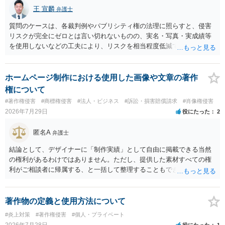
王 宣麟
弁護士
質問のケースは、各裁判例やパブリシティ権の法理に照らすと、侵害
リスクが完全にゼロとは言い切れないものの、実名・写真・実成績等
を使用しないなどの工夫により、リスクを相当程度低減できる設計に
なっているかと思います。 ただし、「野球ファンであれば元の選手を
推測できる」という点は、裁判で争われた場合に「専ら顧客吸引力の
利用を目的とする」と判断される余地を残すため、一定の注意が必要
ホームページ制作における使用した画像や文章の著作
です。 また、広告収益の有無は、侵害判断に一定の影響を与える可能
権について
性がありますが、決定的要因ではありません。 パブリシティ権侵害の
#著作権侵害
#商標権侵害
#法人・ビジネス
#訴訟・損害賠償請求
#肖像権侵害
成否は、主に「専ら顧客吸引力の利用を目的とするか」という点で判
2026年7月29日
役にたった
2
断されます。広告収益があることは「商業的目的」を強く示す要素で
すが、それだけで直ちに侵害となるわけではありません。完全無償・
匿名A
弁護士
非営利であれば「表現の自由」「創作物」としての側面が強く評価さ
れる可能性があります。一方、広告収益がある場合は「商業利用」と
結論として、デザイナーに「制作実績」として自由に掲載できる当然
しての色彩が強まり、リスクが高まる可能性があります。 公開前に変
の権利があるわけではありません。ただし、提供した素材すべての権
更・確認しておく事項については、公開の場でアドバイスするにも限
利がご相談者に帰属する、と一括して整理することもできません。 ご
界があるかと思うので、資料等を持参の上、弁護士に相談されること
自身が撮影・執筆した写真や文章は、創作性があれば原則としてご自
も一つかと存じます。
身が著作権者です。 他方、ブランド名、文字主体のロゴ、商品情報、
短いキャッチコピー、販売コンセプトなどは、通常、著作物には当た
著作物の定義と使用方法について
りません。ただし、ロゴに独自の図形やイラスト等が含まれる場合に
#炎上対策
#著作権侵害
#個人・プライベート
は、その表現部分が著作物となる可能性があります。 また、人物写真
2026年7月28日
役にたった
1