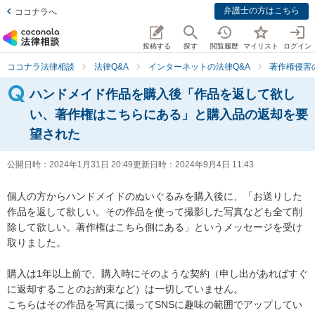
弁護士の方はこちら
ココナラへ
投稿する
探す
閲覧履歴
マイリスト
ログイン
ココナラ法律相談
法律Q&A
インターネットの法律Q&A
著作権侵害
ハンドメイド作品を購入後「作品を返して欲し
い、著作権はこちらにある」と購入品の返却を要
望された
公開日時：
2024年1月31日 20:49
更新日時：
2024年9月4日 11:43
個人の方からハンドメイドのぬいぐるみを購入後に、「お送りした
作品を返して欲しい。その作品を使って撮影した写真なども全て削
除して欲しい。著作権はこちら側にある」というメッセージを受け
取りました。

購入は1年以上前で、購入時にそのような契約（申し出があればすぐ
に返却することのお約束など）は一切していません。

こちらはその作品を写真に撮ってSNSに趣味の範囲でアップしてい