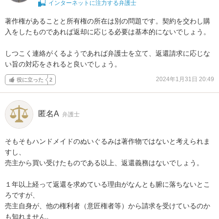
インターネットに注力する弁護士
著作権があることと所有権の所在は別の問題です。契約を交わし購
入をしたものであれば返却に応じる必要は基本的にないでしょう。

しつこく連絡がくるようであれば弁護士を立て、返還請求に応じな
い旨の対応をされると良いでしょう。
2024年1月31日 20:49
役に立った
2
匿名A
弁護士
そもそもハンドメイドのぬいぐるみは著作物ではないと考えられま
すし、

売主から買い受けたものである以上、返還義務はないでしょう。

１年以上経って返還を求めている理由がなんとも腑に落ちないとこ
ろですが、

売主自身が、他の権利者（意匠権者等）から請求を受けているのか
も知れません。
