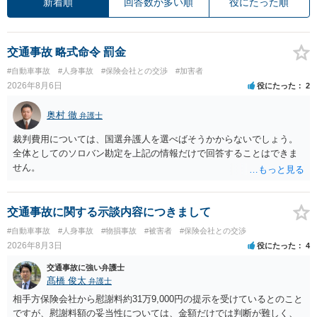
新着順
回答数が多い順
役にたった順
交通事故 略式命令 罰金
#自動車事故
#人身事故
#保険会社との交渉
#加害者
2026年8月6日
役にたった
2
奥村 徹
弁護士
裁判費用については、国選弁護人を選べばそうかからないでしょう。
全体としてのソロバン勘定を上記の情報だけで回答することはできま
せん。
交通事故に関する示談内容につきまして
#自動車事故
#人身事故
#物損事故
#被害者
#保険会社との交渉
2026年8月3日
役にたった
4
交通事故に強い弁護士
髙橋 俊太
弁護士
相手方保険会社から慰謝料約31万9,000円の提示を受けているとのこと
ですが、慰謝料額の妥当性については、金額だけでは判断が難しく、