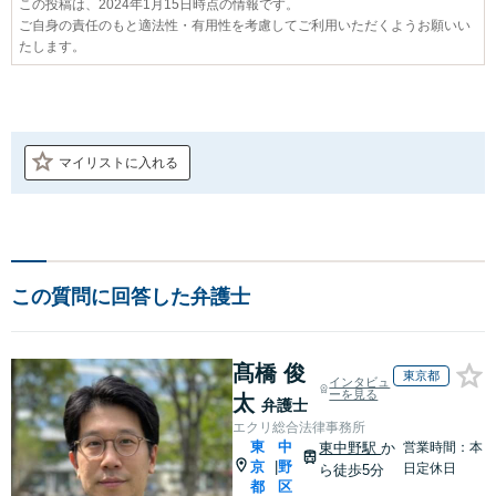
この投稿は、2024年1月15日時点の情報です。
ご自身の責任のもと適法性・有用性を考慮してご利用いただくようお願いい
たします。
マイリストに入れる
この質問に回答した弁護士
髙橋 俊
東京都
インタビュ
ーを見る
太
弁護士
エクリ総合法律事務所
東
中
東中野駅
か
営業時間：本
京
野
|
日定休日
ら徒歩5分
都
区