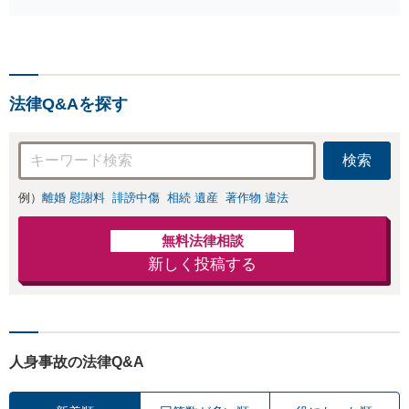
が全力で交渉にあ
の削除・発信者情
たります！相手方
報開示請求をおこ
と直接話す精神的
ないます「企業や
負担を軽減「弁護
お店の風評被害対
士の交渉で慰謝料
策／売り上げ低下
金額アップ／減額
法律Q&Aを探す
防止のために尽
交渉も対応可」
力」加害者側の対
【完全個室対応】
応可：開示請求の
検索
意見照会が来たと
きの対処法、被害
例）
離婚 慰謝料
誹謗中傷
相続 遺産
著作物 違法
者との示談交渉
無料法律相談
新しく投稿する
人身事故の法律Q&A