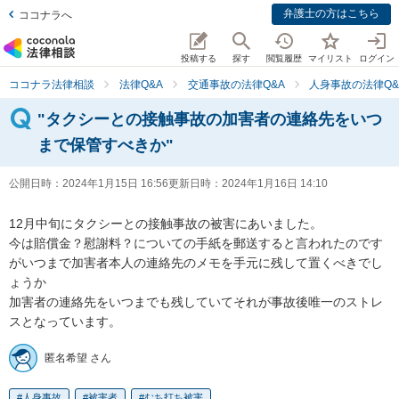
弁護士の方はこちら
ココナラへ
投稿する
探す
閲覧履歴
マイリスト
ログイン
ココナラ法律相談
法律Q&A
交通事故の法律Q&A
人身事故の法律Q&
"タクシーとの接触事故の加害者の連絡先をいつ
まで保管すべきか"
公開日時：
2024年1月15日 16:56
更新日時：
2024年1月16日 14:10
12月中旬にタクシーとの接触事故の被害にあいました。

今は賠償金？慰謝料？についての手紙を郵送すると言われたのです
がいつまで加害者本人の連絡先のメモを手元に残して置くべきでし
ょうか

加害者の連絡先をいつまでも残していてそれが事故後唯一のストレ
スとなっています。
匿名希望 さん
人身事故
被害者
むち打ち被害