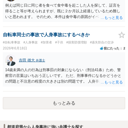
例えば同じ日に同じ者を食べて食中毒を起こした人を探して、証言を
得ること等が考えられますが、既に２か月以上経過しているため難し
いと思われます。 そのため、本件は食中毒の原因がイベント主催者に
あることを突き止めることができない以上は、入院費等を請求するこ
とは困難であると考えます。
自転車同士の事故で人身事故にするべきか
#自転車事故
#人身事故
#加害者
#子供
#損害賠償増額
#過失割合の交渉
2026年6月18日
役にたった
2
吉田 雄大
弁護士
14歳未満の人の行為は刑事罰の対象にならない（刑法41条）ため、警
察官の言葉はいちおう正しいです。 ただ、刑事事件になるかどうかと
の問題と不注意の程度の大きさは別の問題です。 人身事故の届出を行
い、また、交通事故証明を取っておくこと自体はマイナスになること
はありません。
もっとみる
都道府県から人身事故に強い弁護士を探す