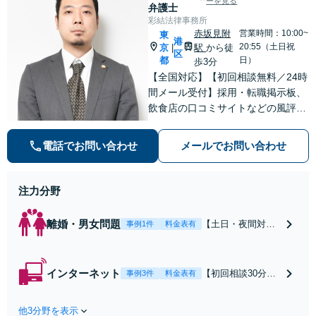
ーを見る
かがい、どんな不
弁護士
安があるのか、何
彩結法律事務所
を解決したいのか
赤坂見附
営業時間：10:00~
東
港
を正確に読み取り
20:55（土日祝
京
駅
から徒
|
区
ます。【東京都在
都
日）
歩3分
住以外の方も対
【全国対応】【初回相談無料／24時
応】
間メール受付】採用・転職掲示板、
飲食店の口コミサイトなどの風評被
害対策など実績あり！【刑事】犯罪
の種類を問わず相談可。可能な限り
電話でお問い合わせ
メールでお問い合わせ
早期対応で駆けつけサポート【労
働】不当解雇・残業代請求はおまか
せください
注力分野
離婚・男女問題
【土日・夜間対応
事例1件
料金表有
可】【初回相談30
分無料】「相手方
から書面を提示さ
インターネット
【初回相談30分無
事例3件
料金表有
れたら、サインす
料】状況に応じて
る前にご相談を」
手段を使い分け、
経験豊富な弁護士
他3分野を表示
適切な方法で投稿