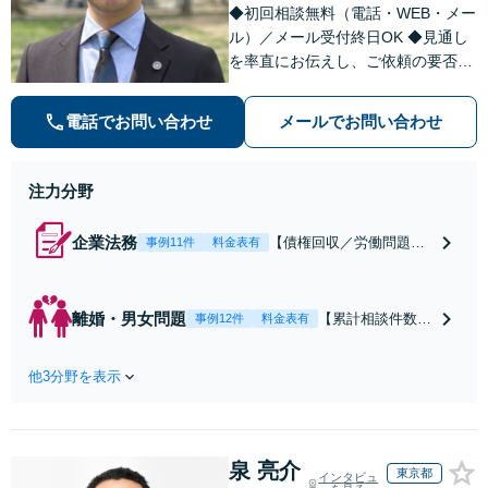
◆初回相談無料（電話・WEB・メー
ル）／メール受付終日OK ◆見通し
を率直にお伝えし、ご依頼の要否も
含めてご案内いたします。受任から
解決まで弁護士本人が一貫してスピ
電話でお問い合わせ
メールでお問い合わせ
ーディーに対応いたします。 ◆累計
相談2000件以上・解決実績500件以
上
注力分野
企業法務
【債権回収／労働問題／
事例11件
料金表有
契約関係・契約書チェッ
ク／裁判対応】取引先と
のトラブル・会社内のト
離婚・男女問題
【累計相談件数20
事例12件
料金表有
ラブルなど、事後の解決
00件、解決事例50
だけでなく予防法務まで
0件以上】【初回
ワンストップで対応！顧
他3分野を表示
相談（電話・WE
問弁護士をお探しの方も
B）無料】「オー
ご相談ください！【顧問
ダーメイドの解決
経験豊富】【個別案件も
策を提示」依頼者
対応OK】
泉 亮介
様の話を丁寧にう
東京都
インタビュ