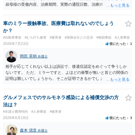
叔母様の受傷内容、治療期間、実際の通院日数、治療終了の経緯、後
遺症の有無、相手方保険会社から提示されている示談内容の内訳等を
確認する必要があります。保険会社から提示される慰謝料額について
は、弁護士が介入することにより増額を検討できる場合がありますの
車のミラー接触事故、医療費は取れないのでしょう
で、以下の資料・情報を準備した上で、弁護士に個別に相談すること
か？
をお勧めいたします。 ・相手方保険会社から届いている示談金額の提
#自動車事故
#むち打ち被害
#被害者
#保険会社との交渉
#物損事故
#人身事故
示書類 ・叔母様の診断名、けがの内容 ・治療開始日及び治療終了日
2026年7月23日
役にたった
1
・入院の有無、通院回数 ・現在も症状が残っているか ・叔母様ご本人
やご家族等が加入している保険に、今回の事故で利用できる弁護士費
岡田 晃朝
弁護士
用特約が付帯しているか なお、被害者は叔母様ご本人となりますの
で、弁護士が受任する場合には、叔母様ご本人の依頼意思等を確認す
相手が応じてくれない以上は訴訟で、後遺症認定をめぐって争うしか
る必要があります。日本語での十分な意思疎通が難しいとのことです
ないです。 ただ、ミラーですと、よほどの衝撃が無いと首との関係の
ので、そのあたりのご事情も踏まえて、依頼意思の確認方法等を検討
証明は難しいでしょうから、そこが証明できるかでしょうね。
する必要があると思われます。
グルメフェスでのサルモネラ感染による補償交渉の方
法は？
#弁護士費用特約
#人身事故
#被害者
2026年6月19日
役にたった
3
森本 偲音
弁護士