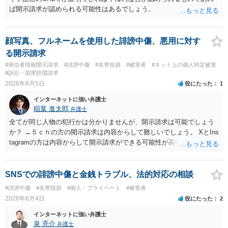
ば開示請求が認められる可能性はあるでしょう。
顔写真、フルネームを使用した誹謗中傷、悪用に対す
る開示請求
#発信者情報開示請求
#誹謗中傷
#名誉毀損
#被害者
#ネット上の個人特定被害
#訴訟・損害賠償請求
2026年8月5日
役にたった
1
インターネットに強い弁護士
稲葉 進太郎
弁護士
全てが同じ人物の犯行かは分かりませんが、開示請求は可能でしょう
か？ →５ｃｈの方の開示請求は内容からして難しいでしょう。 XとIns
tagramの方は内容からして開示請求ができる可能性が高いでしょう。
ただ、アカウントが削除されていると開示請求は失敗する可能性が高
いでしょう。７月中にアカウントが削除されている場合、今から進め
ても失敗する可能性が高いように思われます。 相手を特定できた場
SNSでの誹謗中傷と金銭トラブル、法的対応の相談
合、相手に全ての弁護士費用を負担させることは可能でしょうか？ →
#誹謗中傷
#名誉毀損
#個人・プライベート
#被害者
訴訟外の交渉で相手方が認めれば負担させることができるでしょう。
2026年8月4日
役にたった
2
訴訟で判決となった場合は、実際の弁護士費用が認められる場合と認
められない場合があり何ともいえないところでしょう。
インターネットに強い弁護士
泉 亮介
弁護士