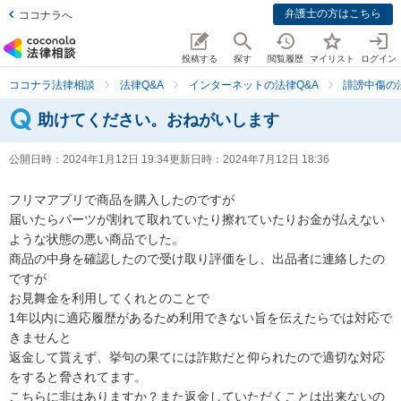
弁護士の方はこちら
ココナラへ
投稿する
探す
閲覧履歴
マイリスト
ログイン
ココナラ法律相談
法律Q&A
インターネットの法律Q&A
誹謗中傷の
助けてください。おねがいします
公開日時：
2024年1月12日 19:34
更新日時：
2024年7月12日 18:36
フリマアプリで商品を購入したのですが

届いたらパーツが割れて取れていたり擦れていたりお金が払えない
ような状態の悪い商品でした。

商品の中身を確認したので受け取り評価をし、出品者に連絡したの
ですが

お見舞金を利用してくれとのことで

1年以内に適応履歴があるため利用できない旨を伝えたらでは対応で
きませんと

返金して貰えず、挙句の果てには詐欺だと仰られたので適切な対応
をすると脅されてます。

こちらに非はありますか？また返金していただくことは出来ないの