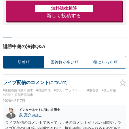
無料法律相談
新しく投稿する
誹謗中傷の法律Q&A
新着順
回答数が多い順
役にたった順
ライブ配信のコメントについて
#発信者情報開示請求
#誹謗中傷
#個人・プライベート
#被害者
#炎上対策
#訴訟・損害賠償請求
2026年8月7日
インターネットに強い弁護士
泉 亮介
弁護士
ライブ配信のコメントであっても，そのコメントがされた日時や，ラ
イブ配信のURL等が証明できれば，権利侵害が認められるものであれ