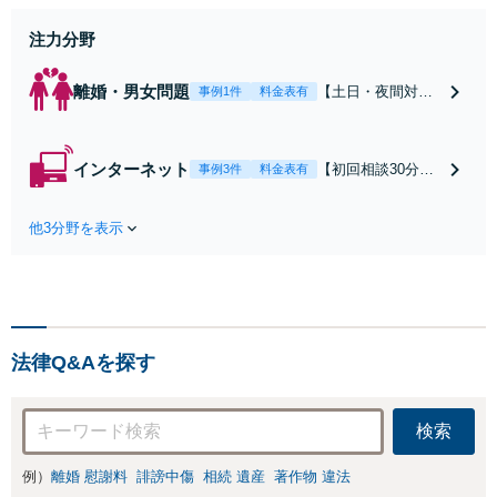
働】不当解雇・残業代請求はおまか
せください
注力分野
離婚・男女問題
【土日・夜間対応
事例1件
料金表有
可】【初回相談30
分無料】「相手方
から書面を提示さ
インターネット
【初回相談30分無
事例3件
料金表有
れたら、サインす
料】状況に応じて
る前にご相談を」
手段を使い分け、
経験豊富な弁護士
他3分野を表示
適切な方法で投稿
が全力で交渉にあ
の削除・発信者情
たります！相手方
報開示請求をおこ
と直接話す精神的
ないます「企業や
負担を軽減「弁護
お店の風評被害対
士の交渉で慰謝料
策／売り上げ低下
金額アップ／減額
法律Q&Aを探す
防止のために尽
交渉も対応可」
力」加害者側の対
【完全個室対応】
応可：開示請求の
検索
意見照会が来たと
きの対処法、被害
例）
離婚 慰謝料
誹謗中傷
相続 遺産
著作物 違法
者との示談交渉