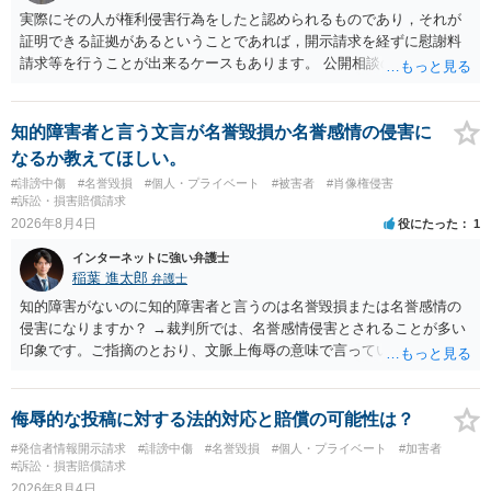
実際にその人が権利侵害行為をしたと認められるものであり，それが
証明できる証拠があるということであれば，開示請求を経ずに慰謝料
請求等を行うことが出来るケースもあります。 公開相談の場では回答
は難しいかと思われますので，お手持ちの証拠資料を持参の上弁護士
に個別に相談されると良いでしょう。
知的障害者と言う文言が名誉毀損か名誉感情の侵害に
なるか教えてほしい。
#誹謗中傷
#名誉毀損
#個人・プライベート
#被害者
#肖像権侵害
#訴訟・損害賠償請求
2026年8月4日
役にたった
1
インターネットに強い弁護士
稲葉 進太郎
弁護士
知的障害がないのに知的障害者と言うのは名誉毀損または名誉感情の
侵害になりますか？ →裁判所では、名誉感情侵害とされることが多い
印象です。ご指摘のとおり、文脈上侮辱の意味で言っている点も加味
されていると思います。
侮辱的な投稿に対する法的対応と賠償の可能性は？
#発信者情報開示請求
#誹謗中傷
#名誉毀損
#個人・プライベート
#加害者
#訴訟・損害賠償請求
2026年8月4日