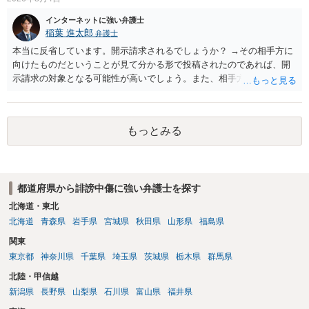
インターネットに強い弁護士
稲葉 進太郎
弁護士
本当に反省しています。開示請求されるでしょうか？ →その相手方に
向けたものだということが見て分かる形で投稿されたのであれば、開
示請求の対象となる可能性が高いでしょう。また、相手方の投稿した
文章からすると、実際に発信者情報開示請求がなされる可能性がある
と存じます。発信者情報開示請求が進むと、投稿に使った回線の契約
者のところに、意見照会がなされます。アカウント情報開示の場合
もっとみる
は、アカウントの登録メールに意見照会がなされます。 また、された
場合賠償金はいくらでしょうか。 →ケースバイケースであり、数万円
から１００万単位まで様々でしょう。裁判外であれば交渉して相手方
の請求額から減額することを試みることとなるでしょう。
都道府県から誹謗中傷に強い弁護士を探す
北海道・東北
北海道
青森県
岩手県
宮城県
秋田県
山形県
福島県
関東
東京都
神奈川県
千葉県
埼玉県
茨城県
栃木県
群馬県
北陸・甲信越
新潟県
長野県
山梨県
石川県
富山県
福井県