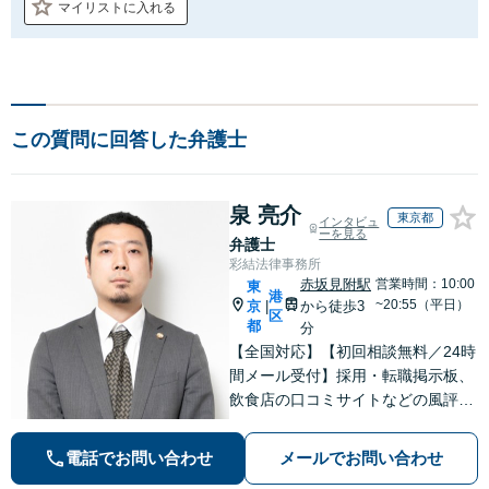
マイリストに入れる
この質問に回答した弁護士
泉 亮介
東京都
インタビュ
ーを見る
弁護士
彩結法律事務所
赤坂見附駅
営業時間：10:00
東
港
~20:55（平日）
京
から徒歩3
|
区
都
分
【全国対応】【初回相談無料／24時
間メール受付】採用・転職掲示板、
飲食店の口コミサイトなどの風評被
害対策など実績あり！【刑事】犯罪
の種類を問わず相談可。可能な限り
電話でお問い合わせ
メールでお問い合わせ
早期対応で駆けつけサポート【労