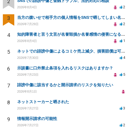
2
SNSでの誹謗中傷と金銭トラブル、法的対応の相談
2
2026年8月4日
3
当方の腹いせで相手方の個人情報をSNSで晒してしまい名誉毀損させてしまったかもしれない
2
2026年7月29日
4
知的障害者と言う文言が名誉毀損か名誉感情の侵害になるか教えてほしい。
1
2026年8月4日
5
ネットでの誹謗中傷によるコミケ売上減少、損害賠償は可能か？
4
2026年7月30日
6
示談書に口外禁止条項を入れるリスクはありますか？
5
2026年7月23日
7
誹謗中傷に該当するかと開示請求のリスクを知りたい
2026年8月1日
8
ネットストーカーと晒された
3
2026年7月27日
9
情報開示請求の可能性
2
2026年7月27日