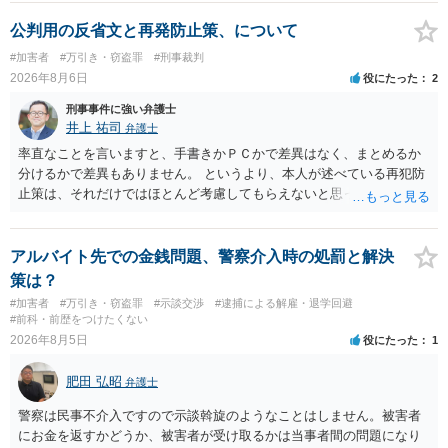
公判用の反省文と再発防止策、について
#加害者
#万引き・窃盗罪
#刑事裁判
2026年8月6日
役にたった
2
刑事事件に強い弁護士
井上 祐司
弁護士
率直なことを言いますと、手書きかＰＣかで差異はなく、まとめるか
分けるかで差異もありません。 というより、本人が述べている再犯防
止策は、それだけではほとんど考慮してもらえないと思った方が良い
です。 提出するのであれば、 ・具体的に自身が受けているプログラム
やカウンセリング・治療の内容 ・利用している再犯防止策（例えば保
護観察所と連携した職業支援の内容や具体的な就労・監督状況） ・監
アルバイト先での金銭問題、警察介入時の処罰と解決
督者の証言 など、証拠で担保された客観性と実現可能性があるもので
策は？
なければあまり意味がありません。 もともと執行猶予が狙える事案で
#加害者
#万引き・窃盗罪
#示談交渉
#逮捕による解雇・退学回避
あれば本人の反省の言葉だけで十分であり、実刑となるか微妙な事案
#前科・前歴をつけたくない
では、本人が再発防止策をいくら述べてもほとんど効果は望めないと
2026年8月5日
役にたった
1
いうのが実感です。
肥田 弘昭
弁護士
警察は民事不介入ですので示談斡旋のようなことはしません。被害者
にお金を返すかどうか、被害者が受け取るかは当事者間の問題になり