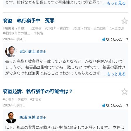
ます。前科なども影響しますが可能性としては窃盗罪ですので、逮捕
勾留や略式起訴などの可能性もあります。ご参考にしてください。
窃盗 執行猶予中 冤罪
#加害者（再犯）
#加害者
#万引き・窃盗罪
#冤罪・無実・正当防衛
#示談交渉
#逮捕や勾留の阻止・準抗告
2026年8月4日
役にたった
3
鬼沢 健士
弁護士
売った商品と被害品が一致しているとなると、かなり弁解が苦しいで
しょうが、 被害品は指輪ですから一致しないはずです。 被害の裏付け
ができなければ無実であることはわかってもらえるはずです。
窃盗起訴、執行猶予の可能性は？
#万引き・窃盗罪
#加害者
2026年8月3日
役にたった
3
西浦 嘉博
弁護士
以下、相談の背景に記載された事情に限定してお答えします。 本件は