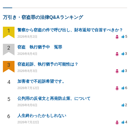
万引き・窃盗罪の法律Q&Aランキング
1
警察から窃盗の件で呼び出し、財布返却で自首すべきか？
5
2026年8月2日
2
窃盗 執行猶予中 冤罪
3
2026年8月4日
3
窃盗起訴、執行猶予の可能性は？
3
2026年8月3日
4
加害者で不起訴希望です。
6
2026年7月12日
5
公判用の反省文と再発防止策、について
2
2026年8月6日
6
人生終わったかもしれない
4
2026年7月22日