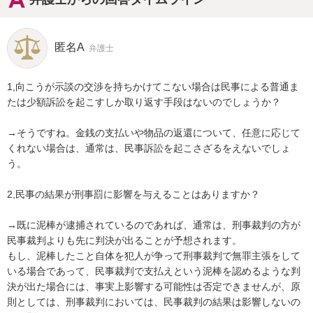
匿名A
弁護士
1,向こうが示談の交渉を持ちかけてこない場合は民事による普通ま
たは少額訴訟を起こすしか取り返す手段はないのでしょうか？

→そうですね。金銭の支払いや物品の返還について、任意に応じて
くれない場合は、通常は、民事訴訟を起こさざるをえないでしょ
う。

2,民事の結果が刑事罰に影響を与えることはありますか？

→既に泥棒が逮捕されているのであれば、通常は、刑事裁判の方が
民事裁判よりも先に判決が出ることが予想されます。

もし、泥棒したこと自体を犯人が争って刑事裁判で無罪主張をして
いる場合であって、民事裁判で支払えという泥棒を認めるような判
決が出た場合には、事実上影響する可能性は否定できませんが、原
則としては、刑事裁判においては、民事裁判の結果は影響しないの