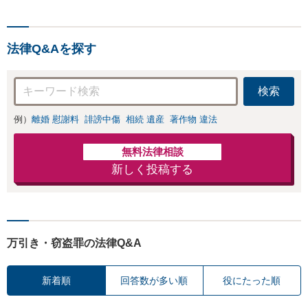
法律Q&Aを探す
検索
例）
離婚 慰謝料
誹謗中傷
相続 遺産
著作物 違法
無料法律相談
新しく投稿する
万引き・窃盗罪の法律Q&A
新着順
回答数が多い順
役にたった順