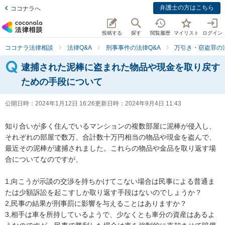
弁護士の方はこちら
ココナラへ
投稿する
探す
閲覧履歴
マイリスト
ログイン
ココナラ法律相談
法律Q&A
刑事事件の法律Q&A
万引き・窃盗罪の法
逮捕された泥棒に盗まれた物品や現金を取り戻す
ための手段について
公開日時：
2024年1月12日 16:26
更新日時：
2024年9月4日 11:43
知り合いが多く住んでいるマンションの複数部屋に泥棒が侵入し、
それぞれの部屋で数万、合計数十万円相当の物品や現金を盗んで、
最近その泥棒が逮捕されました。これらの物品や金品を取り返す場
合についてなのですが、

1,向こうが示談の交渉を持ちかけてこない場合は民事による普通ま
たは少額訴訟を起こすしか取り返す手段はないのでしょうか？

2,民事の結果が刑事罰に影響を与えることはありますか？

3,相手は車を所持しているようで、少なくとも車分の資産はあるよ