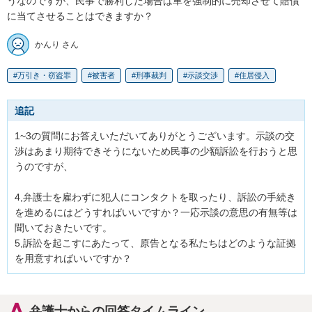
うなのですが、民事で勝利した場合は車を強制的に売却させて賠償
に当てさせることはできますか？
かんり さん
万引き・窃盗罪
被害者
刑事裁判
示談交渉
住居侵入
追記
1~3の質問にお答えいただいてありがとうございます。示談の交
渉はあまり期待できそうにないため民事の少額訴訟を行おうと思
うのですが、

4,弁護士を雇わずに犯人にコンタクトを取ったり、訴訟の手続き
を進めるにはどうすればいいですか？一応示談の意思の有無等は
聞いておきたいです。

5,訴訟を起こすにあたって、原告となる私たちはどのような証拠
を用意すればいいですか？
弁護士からの回答タイムライン