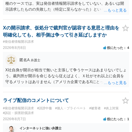
種のケースでは、実は発信者情報開示請求をしていない、あるいは開
示請求したものの失敗した（特定に至らなかった）という事案が比較
的多いです（特に、発信者情報開示請求を行ったことを誇示するよう
な投稿をする場合にはなおさら）。
Xの開示請求、仮処分で裁判官が認容する意思と理由を
明確化しても、相手側は争って引き延ばしますか
#発信者情報開示請求
2026年8月8日
役にたった
4
匿名A
弁護士
X社自身が開示が相当で無いと主張して争うケースはあまりないでしょ
う。裁判所が開示を命じるなら従えばよく、Ｘ社がそれ以上に会員を
守るメリットはありません（アメリカ企業であるXにとって、日本の会
員情報などゴミかノイズみたいなものです）。 開示要件を満たすかど
うかを争うよりも、「発信者情報の保有確認がまだできていない」な
どと言い訳して確認できるまで発令を引き伸ばす方で対応してくる方
ライブ配信のコメントについて
が圧倒的に多いです（この作戦は必ずといっていいほど行ってきま
#発信者情報開示請求
#誹謗中傷
#個人・プライベート
#被害者
#炎上対策
す）。
#訴訟・損害賠償請求
2026年8月7日
役にたった
1
インターネットに強い弁護士