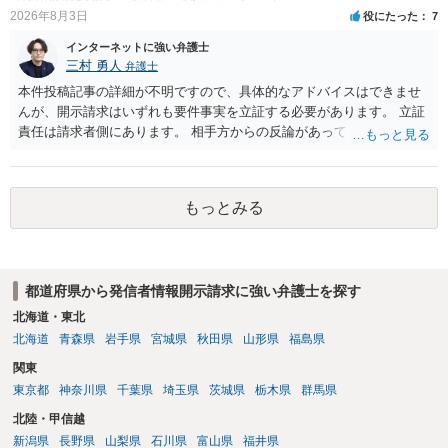
訴訟で判決となった場合は、実際の弁護士費用が認められる場合と認
2026年8月3日
役にたった
7
められない場合があり何ともいえないところでしょう。
インターネットに強い弁護士
三村 勇人
弁護士
本件投稿記事の詳細が不明ですので、具体的なアドバイスはできませ
んが、開示請求はいずれも要件事実を立証する必要があります。 立証
責任は請求者側にあります。 相手方からの反論があっても、裁判官が
要件事実を満たしていると判断すれば、補充は求められません。 相手
方が口頭で反論したのは、仮処分は迅速性が要求されるためです。 書
面での反論となれば、より遅延する可能性がございます。 また、本件
もっとみる
はXのため、APのIPアドレスの保存期間の問題もございます。 開示請
求は法律知識が不可欠ですが、それだけでは足りず、実務を踏まえた
方法を選択することが重要です。
都道府県から発信者情報開示請求に強い弁護士を探す
北海道・東北
北海道
青森県
岩手県
宮城県
秋田県
山形県
福島県
関東
東京都
神奈川県
千葉県
埼玉県
茨城県
栃木県
群馬県
北陸・甲信越
新潟県
長野県
山梨県
石川県
富山県
福井県