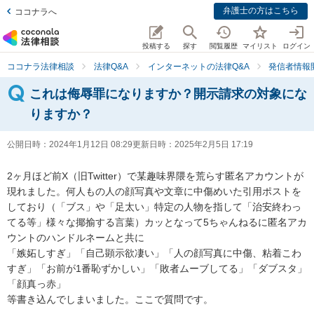
弁護士の方はこちら
ココナラへ
投稿する
探す
閲覧履歴
マイリスト
ログイン
ココナラ法律相談
法律Q&A
インターネットの法律Q&A
発信者情報
これは侮辱罪になりますか？開示請求の対象にな
りますか？
公開日時：
2024年1月12日 08:29
更新日時：
2025年2月5日 17:19
2ヶ月ほど前X（旧Twitter）で某趣味界隈を荒らす匿名アカウントが
現れました。何人もの人の顔写真や文章に中傷めいた引用ポストを
しており（「ブス」や「足太い」特定の人物を指して「治安終わっ
てる等」様々な揶揄する言葉）カッとなって5ちゃんねるに匿名アカ
ウントのハンドルネームと共に

「嫉妬しすぎ」「自己顕示欲凄い」「人の顔写真に中傷、粘着こわ
すぎ」「お前が1番恥ずかしい」「敗者ムーブしてる」「ダブスタ」
「顔真っ赤」

等書き込んでしまいました。ここで質問です。
