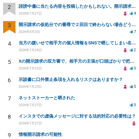
2
誹謗中傷に当たる内容を投稿したかもしれない。開示請求や民事刑事裁判に発展しうるのか教えて欲しい。
4
2026年7月27日
3
開示請求の仮処分での審尋で２回目で終わらない場合どうしたらいいですか
7
2026年8月3日
4
当方の腹いせで相手方の個人情報をSNSで晒してしまい名誉毀損させてしまったかもしれない
2
2026年7月29日
5
Xの開示請求の双方審で、相手方の主張が口頭ばかりで把握しきれません
3
2026年7月22日
6
示談書に口外禁止条項を入れるリスクはありますか？
5
2026年7月23日
7
ネットストーカーと晒された
3
2026年7月27日
8
インスタでの虚偽メッセージに対する法的対応の必要性は？
2026年7月27日
9
情報開示請求の可能性