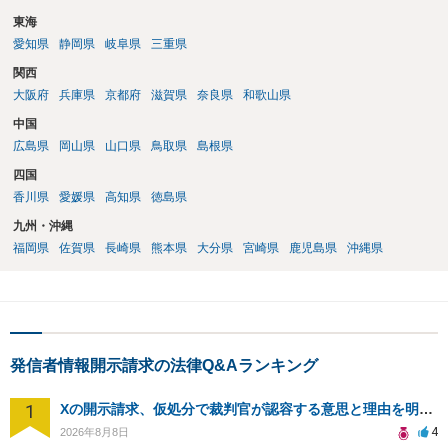
東海
愛知県
静岡県
岐阜県
三重県
関西
大阪府
兵庫県
京都府
滋賀県
奈良県
和歌山県
中国
広島県
岡山県
山口県
鳥取県
島根県
四国
香川県
愛媛県
高知県
徳島県
九州・沖縄
福岡県
佐賀県
長崎県
熊本県
大分県
宮崎県
鹿児島県
沖縄県
発信者情報開示請求の法律Q&Aランキング
1
Xの開示請求、仮処分で裁判官が認容する意思と理由を明確化しても、相手側は争って引き延ばしますか
4
2026年8月8日