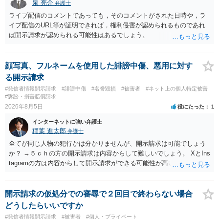
泉 亮介
弁護士
ライブ配信のコメントであっても，そのコメントがされた日時や，ラ
イブ配信のURL等が証明できれば，権利侵害が認められるものであれ
ば開示請求が認められる可能性はあるでしょう。
顔写真、フルネームを使用した誹謗中傷、悪用に対す
る開示請求
#発信者情報開示請求
#誹謗中傷
#名誉毀損
#被害者
#ネット上の個人特定被害
#訴訟・損害賠償請求
2026年8月5日
役にたった
1
インターネットに強い弁護士
稲葉 進太郎
弁護士
全てが同じ人物の犯行かは分かりませんが、開示請求は可能でしょう
か？ →５ｃｈの方の開示請求は内容からして難しいでしょう。 XとIns
tagramの方は内容からして開示請求ができる可能性が高いでしょう。
ただ、アカウントが削除されていると開示請求は失敗する可能性が高
いでしょう。７月中にアカウントが削除されている場合、今から進め
ても失敗する可能性が高いように思われます。 相手を特定できた場
開示請求の仮処分での審尋で２回目で終わらない場合
合、相手に全ての弁護士費用を負担させることは可能でしょうか？ →
どうしたらいいですか
訴訟外の交渉で相手方が認めれば負担させることができるでしょう。
#発信者情報開示請求
#被害者
#個人・プライベート