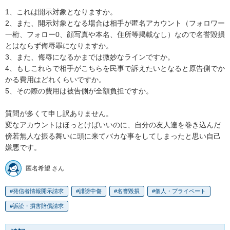
1、これは開示対象となりますか。

2、また、開示対象となる場合は相手が匿名アカウント（フォロワー
一桁、フォロー0、顔写真や本名、住所等掲載なし）なので名誉毀損
とはならず侮辱罪になりますか。

3、また、侮辱になるかまでは微妙なラインですか。

4、もしこれらで相手がこちらを民事で訴えたいとなると原告側でか
かる費用はどれくらいですか。

5、その際の費用は被告側が全額負担ですか。

質問が多くて申し訳ありません。

変なアカウントはほっとけばいいのに、自分の友人達を巻き込んだ
傍若無人な振る舞いに頭に来てバカな事をしてしまったと思い自己
嫌悪です。
匿名希望 さん
発信者情報開示請求
誹謗中傷
名誉毀損
個人・プライベート
訴訟・損害賠償請求