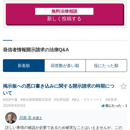
無料法律相談
新しく投稿する
発信者情報開示請求の法律Q&A
新着順
回答数が多い順
役にたった順
掲示板への悪口書き込みに関する開示請求の時期につ
いて
#誹謗中傷
#発信者情報開示請求
#名誉毀損
#個人・プライベート
#加害者
2026年8月9日
役にたった
1
川添 圭
弁護士
詳しい事情の確認が必要であるため確実なことはいえませんが、この