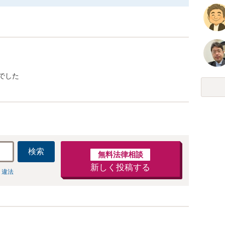
でした
検索
無料法律相談
新しく投稿する
 違法