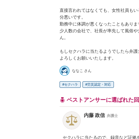
直接言われてはなくても、女性社員もい
分悪いです。

勤務中に体調が悪くなったこともあります
少人数の会社で、社長が率先して風俗や
ん。

もしセクハラに当たるようでしたら弁護
よろしくお願いいたします。
ななこ さん
セクハラ
労災認定・対応
ベストアンサーに選ばれた
内藤 政信
弁護士
セクハラに当たるので、録音など証拠を