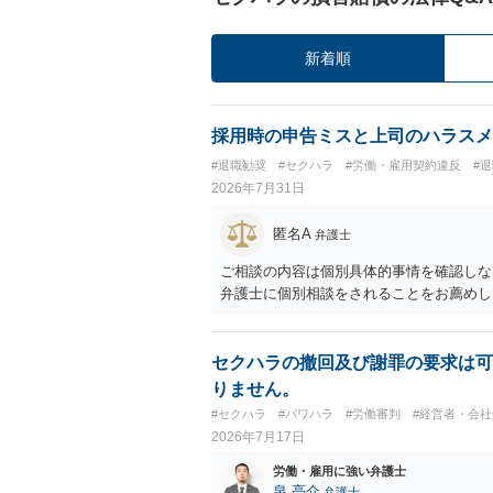
新着順
採用時の申告ミスと上司のハラスメ
#退職勧奨
#セクハラ
#労働・雇用契約違反
#
2026年7月31日
匿名A
弁護士
ご相談の内容は個別具体的事情を確認しな
弁護士に個別相談をされることをお薦めし
セクハラの撤回及び謝罪の要求は可
りません。
#セクハラ
#パワハラ
#労働審判
#経営者・会社
2026年7月17日
労働・雇用に強い弁護士
泉 亮介
弁護士