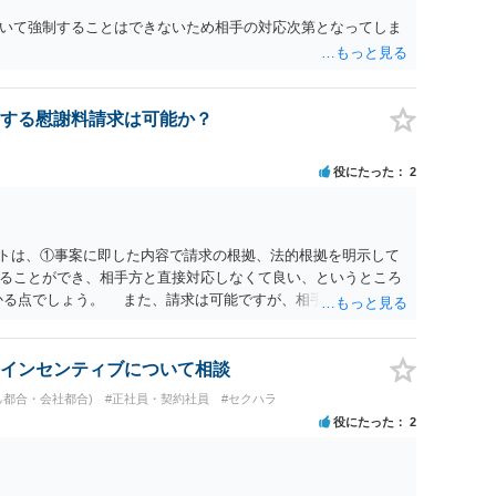
いて強制することはできないため相手の対応次第となってしま
する慰謝料請求は可能か？
役にたった
2
ットは、①事案に即した内容で請求の根拠、法的根拠を明示して
ることができ、相手方と直接対応しなくて良い、というところ
かる点でしょう。 また、請求は可能ですが、相手が任意に払
訟に証拠の制限はありませんが、秘密録音はプライバシー保護の
が必要です(証拠排除される場合があります。)。 ３ 会社がど
かりませんが、会社がセクハラ認定しなかったからといって、
インセンティブについて相談
的な証拠とそれで認定できる事実次第です。 ４ SNS等で誹謗
己都合・会社都合)
#正社員・契約社員
#セクハラ
して下さい。そういう報復的なことをしなければ名誉毀損には
役にたった
2
ければ、通常は起こされません。 ５ 裁判をして、和解すれば
定すれば、判決認容額を払ってもらいます。任意に支払わない場
を差押えます。 敗訴した場合、何も得られません。 ６ 弁