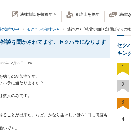
法律相談を投稿する
弁護士を探す
法律Q
の法律Q&A
セクハラの法律Q&A
法律Q&A「職場で性的な話題ばかりの
の雑談を聞かされてます。セクハラになります
セク
キン
023年12月22日 19:41
1
を聴くのが苦痛です。

クハラに当たりますか？

2
は数人のみです。

3
帰ることが出来た」など、かなり生々しい話を1日に何度も
4
いです。
