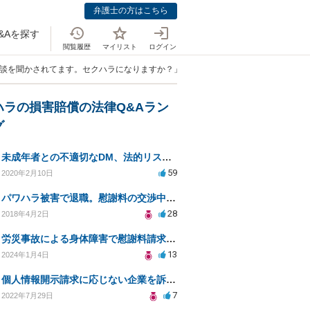
弁護士の方はこちら
&Aを探す
閲覧履歴
マイリスト
ログイン
雑談を聞かされてます。セクハラになりますか？」
ハラの損害賠償の法律Q&Aラン
グ
未成年者との不適切なDM、法的リスクと安全対策は？
59
2020年2月10日
パワハラ被害で退職。慰謝料の交渉中に勤務先側が弁護士を立ててきました
28
2018年4月2日
労災事故による身体障害で慰謝料請求はできるのでしょうか？
13
2024年1月4日
個人情報開示請求に応じない企業を訴えたい
7
2022年7月29日