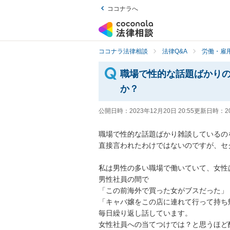
ココナラへ
ココナラ法律相談
法律Q&A
労働・雇用
職場で性的な話題ばかり
か？
公開日時：
2023年12月20日 20:55
更新日時：
2
職場で性的な話題ばかり雑談しているの
直接言われたわけではないのですが、セ
私は男性の多い職場で働いていて、女性
男性社員の間で

「この前海外で買った女がブスだった」

「キャバ嬢をこの店に連れて行って持ち
毎日繰り返し話しています。

女性社員への当てつけでは？と思うほど酷