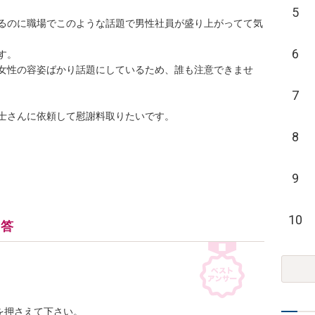
5
るのに職場でこのような話題で男性社員が盛り上がってて気
6
。

女性の容姿ばかり話題にしているため、誰も注意できませ
7
士さんに依頼して慰謝料取りたいです。

8
9
10
回答
押さえて下さい。
