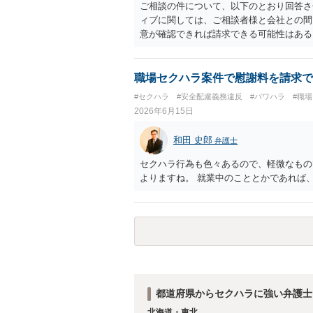
護士費用は請求額や事件の難易度によって
ご相談の件について、以下のとおり回答さ
で、依頼する弁護士によっても費用は変わ
ィブに関しては、ご相談者様と会社との間
意が確認できれば請求できる可能性はあ
争点となった場合には録音等の証拠がない
す。 ②未払給与に関しては労務を提供し
りますので請求可能かと存じます。 ③休
職場セクハラ案件で慰謝料を請求で
す証拠があるかまずは確認する必要がある
#セクハラ
#安全配慮義務違反
#パワハラ
#職
動の内容によって判断が分かれますので、
2026年6月15日
じます。 ⑤退職勧奨については退職する
当な解雇である場合には解雇無効を争うな
和田 史郎
弁護士
ずは、資料一式をご持参いただき最寄りの
応をしていただくことが望ましいと考えま
セクハラ行為も色々あるので、軽微なもの
よりますね。 就業中のこととかであれば
都道府県からセクハラに強い弁護士
北海道・東北