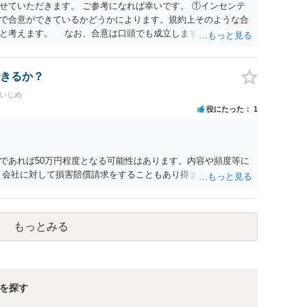
変わります。また、現在は弁護士報酬は自由化されていますの
せていただきます。 ご参考になれば幸いです。 ①インセンテ
ってきます。
で合意ができているかどうかによります。規約上そのような合
ると考えます。 なお、合意は口頭でも成立しますが、裁判等で
限り立証が困難となり、請求が認められない可能性がございま
ているのにもかかわらず支払われていない場合は、契約違反とな
日・時間外労働については、休日・時間外労働があったことを示
きるか？
かと存じます。 ④パワハラ・セクハラに関しては、具体的な言
場いじめ
録音データやLINEでのやり取り等を確認する必要があるかと存
役にたった
1
意思がないのであればきっぱりと断ればよく、解雇については不
どの対応が考えられます。 回答としては以上になりますが、ま
法律事務所にご相談するか、労働基準監督署に相談する等の対
す。
であれば50万円程度となる可能性はあります。内容や頻度等に
、会社に対して損害賠償請求をすることもあり得ます。
もっとみる
を探す