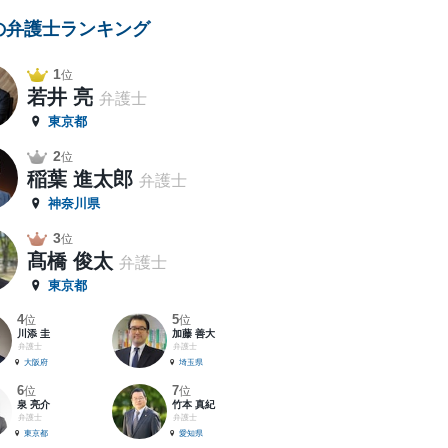
の弁護士ランキング
1
位
若井 亮
弁護士
東京都
2
位
稲葉 進太郎
弁護士
神奈川県
3
位
髙橋 俊太
弁護士
東京都
4
5
位
位
川添 圭
加藤 善大
弁護士
弁護士
大阪府
埼玉県
6
7
位
位
泉 亮介
竹本 真紀
弁護士
弁護士
東京都
愛知県