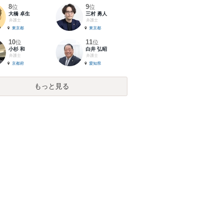
8
9
位
位
大橋 卓生
三村 勇人
弁護士
弁護士
東京都
東京都
10
11
位
位
小杉 和
白井 弘昭
弁護士
弁護士
京都府
愛知県
もっと見る