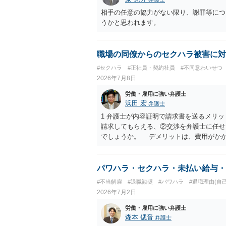
相手の任意の協力がない限り、謝罪等につ
うかと思われます。
職場の同僚からのセクハラ被害に対
#セクハラ
#正社員・契約社員
#不同意わいせつ
2026年7月8日
労働・雇用に強い弁護士
浜田 宏
弁護士
1 弁護士が内容証明で請求書を送るメリ
請求してもらえる、②交渉を弁護士に任せ
でしょうか。 デメリットは、費用がか
うかどうかは分かりません。 ２ 民事訴
観点から、裁判の証拠にする場合には注意
ういう証拠に基づいて、誰が判断したかわ
パワハラ・セクハラ・未払い給与・
裁判所も認定しないとは限りません。具体
#不当解雇
#退職勧奨
#パワハラ
#退職理由(自
中傷したり、噂話を流したりしないように
2026年7月2日
なりません。反訴は貴女が加害行為をしな
和解金が入ります。 勝訴判決を得て確
労働・雇用に強い弁護士
合には、給与や預貯金、不動産などの財産
森本 偲音
弁護士