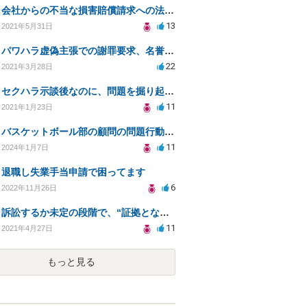
会社からの不当な損害賠償請求への法的対処方法
13
2021年5月31日
パワハラ虚偽主張での謝罪要求、名誉毀損への対応策は？
22
2021年3月28日
セクハラ示談後なのに、問題を掘り起こされました。
11
2021年1月23日
バスケットボール部の顧問の問題行動について訴えることは可能でしょうか？
11
2024年1月7日
退職し失業手当申請で困ってます
6
2022年11月26日
訴訟するか未定の段階で、“証拠となり得る物の保管”を会社に応じてもらえる方法は在りますか?
11
2021年4月27日
もっと見る