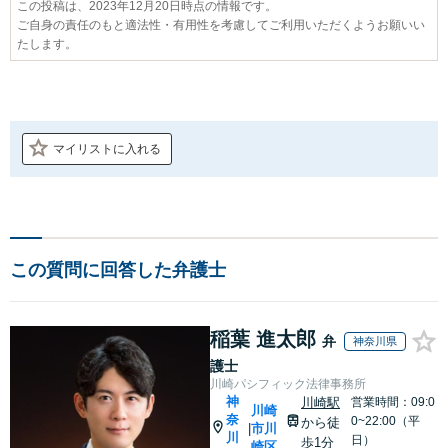
この投稿は、2023年12月20日時点の情報です。
ご自身の責任のもと適法性・有用性を考慮してご利用いただくようお願いい
たします。
マイリストに入れる
この質問に回答した弁護士
稲葉 進太郎
弁
神奈川県
護士
川崎パシフィック法律事務所
神
川崎駅
営業時間：09:0
川崎
奈
0~22:00（平
から徒
市川
|
川
日）
歩1分
崎区