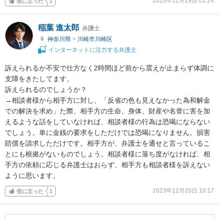
2023年12月19日 01:24
役に立った
1
稲葉 進太郎
弁護士
神奈川県
>
川崎市川崎区
インターネットに注力する弁護士
訴えられるか不安で仕方なく2時間ほど前から震えが止まらず体調に
支障をきたしてます。

訴えられるのでしょうか？

→相談者様から相手方に対し、「反省の色も見えなかった為和解金
での解決を求め」た際、相手方の生命、身体、財産や名誉に害を加
えるような話をしていなければ、相談者様の行為は恐喝にならない
でしょう。単に金銭の要求をしただけでは恐喝になりません。損害
賠償を請求しただけです。相手方が、弁護士を通せと言っているこ
とにも根拠がないものでしょう。相談者様に落ち度がなければ、相
手方の依頼に応じる弁護士はおらず、相手方も相談者様を訴えない
ように思います。
2023年12月20日 10:17
役に立った
1