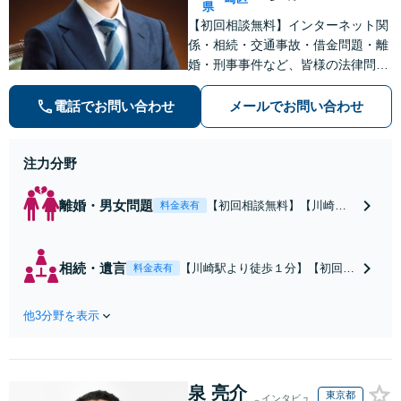
県
【初回相談無料】インターネット関
係・相続・交通事故・借金問題・離
婚・刑事事件など、皆様の法律問題
を解決すべく、親身になって取り組
みます。クチコミ・リピーターの方
電話でお問い合わせ
メールでお問い合わせ
も多数。お気軽にお問い合わせ下さ
い。
注力分野
離婚・男女問題
【初回相談無料】【川崎駅
料金表有
徒歩1分】不貞行為の慰謝料
（請求された／請求した
い）・熟年離婚・年金分
相続・遺言
【川崎駅より徒歩１分】【初回相
料金表有
割・婚姻費用・養育費・財
談無料】遺産相続トラブルや遺言
産分与・離婚の慰謝料など
作成などの相続問題に豊富な実績
実績多数。川崎地域に根ざ
他3分野を表示
があります。安心・信頼・丁寧を
した弁護士として、あなた
心がけ，質の高いリーガルサービ
の人生の再スタートを全力
スを目指しております。
で後押しします。
泉 亮介
東京都
インタビュ