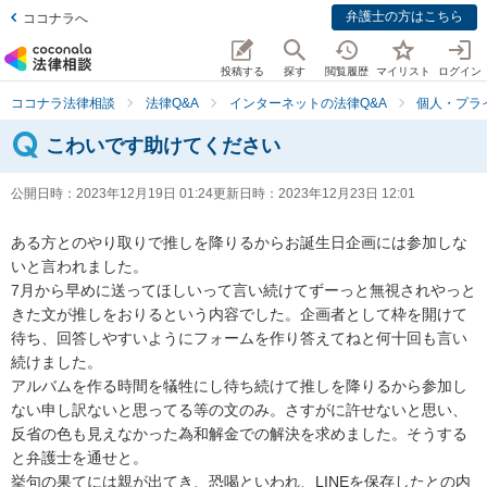
弁護士の方はこちら
ココナラへ
投稿する
探す
閲覧履歴
マイリスト
ログイン
ココナラ法律相談
法律Q&A
インターネットの法律Q&A
個人・プラ
こわいです助けてください
公開日時：
2023年12月19日 01:24
更新日時：
2023年12月23日 12:01
ある方とのやり取りで推しを降りるからお誕生日企画には参加しな
いと言われました。

7月から早めに送ってほしいって言い続けてずーっと無視されやっと
きた文が推しをおりるという内容でした。企画者として枠を開けて
待ち、回答しやすいようにフォームを作り答えてねと何十回も言い
続けました。

アルバムを作る時間を犠牲にし待ち続けて推しを降りるから参加し
ない申し訳ないと思ってる等の文のみ。さすがに許せないと思い、
反省の色も見えなかった為和解金での解決を求めました。そうする
と弁護士を通せと。

挙句の果てには親が出てき、恐喝といわれ、LINEを保存したとの内