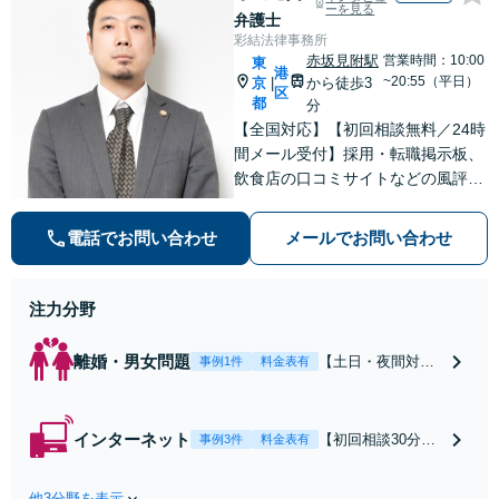
ーを見る
弁護士
彩結法律事務所
赤坂見附駅
営業時間：10:00
東
港
~20:55（平日）
京
から徒歩3
|
区
都
分
【全国対応】【初回相談無料／24時
間メール受付】採用・転職掲示板、
飲食店の口コミサイトなどの風評被
害対策など実績あり！【刑事】犯罪
の種類を問わず相談可。可能な限り
電話でお問い合わせ
メールでお問い合わせ
早期対応で駆けつけサポート【労
働】不当解雇・残業代請求はおまか
せください
注力分野
離婚・男女問題
【土日・夜間対応
事例1件
料金表有
可】【初回相談30
分無料】「相手方
から書面を提示さ
インターネット
【初回相談30分無
事例3件
料金表有
れたら、サインす
料】状況に応じて
る前にご相談を」
手段を使い分け、
経験豊富な弁護士
他3分野を表示