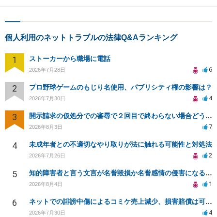
個人利用のネットトラブルの法律Q&Aランキング
1
ストーカーから職場に電話
6
2026年7月28日
2
プロ野球ゲームのもじり名使用、パブリシティ権の影響は？
4
2026年7月30日
3
開示請求の仮処分での審尋で２回目で終わらない場合どうしたらいいですか
7
2026年8月3日
4
未成年者との不適切なやり取りが法に触れる可能性と対処法
2
2026年7月26日
5
知的障害者と言う文言が名誉毀損か名誉感情の侵害になるか教えてほしい。
1
2026年8月4日
6
ネットでの誹謗中傷によるコミケ売上減少、損害賠償は可能か？
4
2026年7月30日