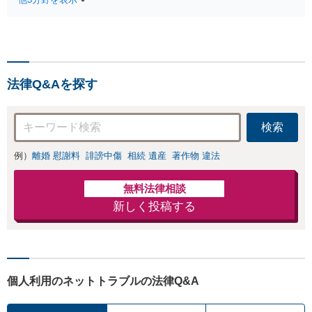
適切な方法で投稿
が全力で交渉にあ
の削除・発信者情
たります！相手方
報開示請求をおこ
と直接話す精神的
ないます「企業や
負担を軽減「弁護
お店の風評被害対
士の交渉で慰謝料
策／売り上げ低下
金額アップ／減額
法律Q&Aを探す
防止のために尽
交渉も対応可」
力」加害者側の対
【完全個室対応】
応可：開示請求の
検索
意見照会が来たと
きの対処法、被害
例）
離婚 慰謝料
誹謗中傷
相続 遺産
著作物 違法
者との示談交渉
無料法律相談
新しく投稿する
個人利用のネットトラブルの法律Q&A