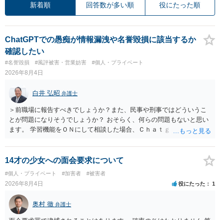
新着順
回答数が多い順
役にたった順
ChatGPTでの愚痴が情報漏洩や名誉毀損に該当するか
確認したい
#名誉毀損
#風評被害・営業妨害
#個人・プライベート
2026年8月4日
白井 弘昭
弁護士
＞前職場に報告すべきでしょうか？また、民事や刑事ではどういうこ
とが問題になりそうでしょうか？ おそらく、何らの問題もないと思い
ます。 学習機能をＯＮにして相談した場合、Ｃｈａｔｇｐｔがｏｐｅ
ｎＡＩに相談内容を蓄積し、他の質問者への何らかの回答の際に参照
する可能性がありますが、個人名や会社名を特定していない限り、一
般論として抽象化されて回答に織り込まれる可能性が生じるにすぎま
14才の少女への面会要求について
せんので、その情報自体が、秘密情報に当たるとは思えませんし、名
#個人・プライベート
#加害者
#被害者
誉棄損として、個人や会社に対する誹謗中傷の不特定多数への公開に
2026年8月4日
役にたった
1
当たるとも思われません。 もちろん、誰がその内容をｃｈａｔｇｐｔ
に入力したかも第三者にしられることはないので、個人や会社の特定
奥村 徹
弁護士
をせずに書き込んだことで（おそらく特定して書き込んだとして
も）、相談者さんが刑事民事の責任に問われることはないでしょう。