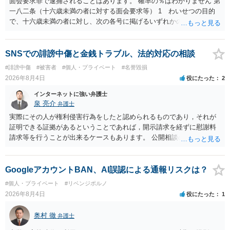
面会要求罪で逮捕されることはあります。 確率の％はわかりません 第
私見ながらご参考まで。
一八二条（十六歳未満の者に対する面会要求等） 1 わいせつの目的
で、十六歳未満の者に対し、次の各号に掲げるいずれかの行為をした
者（当該十六歳未満の者が十三歳以上である場合については、その者
が生まれた日より五年以上前の日に生まれた者に限る。）は、一年以
下の拘禁刑又は五十万円以下の罰金に処する。 一 威迫し、偽計を用
SNSでの誹謗中傷と金銭トラブル、法的対応の相談
い又は誘惑して面会を要求すること。 二 拒まれたにもかかわらず、
#誹謗中傷
#被害者
#個人・プライベート
#名誉毀損
反復して面会を要求すること。 三 金銭その他の利益を供与し、又は
2026年8月4日
役にたった
2
その申込み若しくは約束をして面会を要求すること。 2前項の罪を犯
し、よってわいせつの目的で当該十六歳未満の者と面会をした者は、
インターネットに強い弁護士
二年以下の拘禁刑又は百万円以下の罰金に処する。
泉 亮介
弁護士
実際にその人が権利侵害行為をしたと認められるものであり，それが
証明できる証拠があるということであれば，開示請求を経ずに慰謝料
請求等を行うことが出来るケースもあります。 公開相談の場では回答
は難しいかと思われますので，お手持ちの証拠資料を持参の上弁護士
に個別に相談されると良いでしょう。
GoogleアカウントBAN、AI誤認による通報リスクは？
#個人・プライベート
#リベンジポルノ
2026年8月4日
役にたった
1
奥村 徹
弁護士