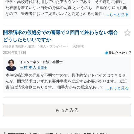
中学～高校時代に利用していたアカウントであり、その時期に撮影し
た衣服を着ていない自分の身体の写真 というのも、自動的な絵面判断
なので、管理者において児童ポルノと判定される可能性があります。
日本警察に連絡される可能性はあるでしょう。
開示請求の仮処分での審尋で２回目で終わらない場合
どうしたらいいですか
#発信者情報開示請求
#個人・プライベート
#被害者
2026年8月3日
役にたった
7
インターネットに強い弁護士
三村 勇人
弁護士
本件投稿記事の詳細が不明ですので、具体的なアドバイスはできませ
んが、開示請求はいずれも要件事実を立証する必要があります。 立証
責任は請求者側にあります。 相手方からの反論があっても、裁判官が
要件事実を満たしていると判断すれば、補充は求められません。 相手
方が口頭で反論したのは、仮処分は迅速性が要求されるためです。 書
面での反論となれば、より遅延する可能性がございます。 また、本件
もっとみる
はXのため、APのIPアドレスの保存期間の問題もございます。 開示請
求は法律知識が不可欠ですが、それだけでは足りず、実務を踏まえた
方法を選択することが重要です。