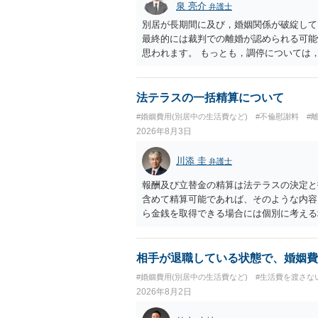
泉 亮介
弁護士
別居が長期間に及び，婚姻関係が破綻して
最終的には裁判での離婚が認められる可能
思われます。 もっとも，調停については
め，相手が合意するメリットをだしてでも
の離婚に固執しないかいずれかの対応は必
ありますので弁護士を立てることを検討さ
法テラスの一括精算について
#婚姻費用(別居中の生活費など)
#不倫慰謝料
#
2026年8月3日
川添 圭
弁護士
報酬及び立替金の精算は法テラスの決定と
含めて精算可能であれば、そのような内容
ら金銭を取得できる場合には個別に考える
ラスへお尋ねいただいた方が確実です。
相手が退職している状態で、婚姻費
#婚姻費用(別居中の生活費など)
#生活費を渡さな
2026年8月2日