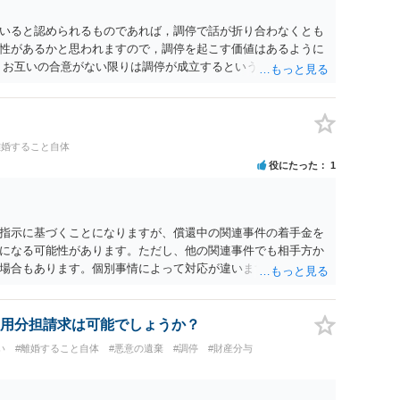
いると認められるものであれば，調停で話が折り合わなくとも
性があるかと思われますので，調停を起こす価値はあるように
，お互いの合意がない限りは調停が成立するということはないた
調停で終わらせるよう努めるのか，裁判離婚を見据えて調停で
要となるかと思われます。 お一人で対応するのは難しい側面も
れると良いかと思われます。
離婚すること自体
役にたった
1
指示に基づくことになりますが、償還中の関連事件の着手金を
になる可能性があります。ただし、他の関連事件でも相手方か
場合もあります。個別事情によって対応が違いますので、法テ
用分担請求は可能でしょうか？
い
#離婚すること自体
#悪意の遺棄
#調停
#財産分与