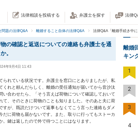
法律相談を投稿する
弁護士を探す
法律Q
女問題の法律Q&A
離婚すること自体の法律Q&A
法律Q&A「離婚手続き中
荷物の確認と返送についての連絡も弁護士を通
離婚
うか。
キン
024年9月4日 11:43
1
てられている状況です。弁護士を窓口にとありましたが、私
てくれと頼んだらしく、離婚の受任通知が届いてから音沙汰
2
問い合わせたら、「そう言えば荷物について確認しておいて
れて、そのときに荷物のことも知りました。そのあと夫に荷
3
ですが、既読だけついて返事もなくてこう言った連絡もダメ
今だに荷物も届かないです。また、取りに行ってもストーカ
か。鍵は返したので外で待つことにはなります。
4