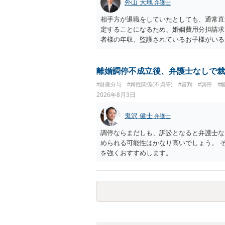
外山 大地
弁護士
相手方が退職をしていたとしても、通常直
定することになるため、婚姻費用分担請求
者様の年収、監護されているお子様がいる
ます。
離婚調停不成立後、弁護士なしで裁
#財産分与
#異性関係(不貞等)
#審判
#調停
#
2026年8月3日
鬼沢 健士
弁護士
調停ならまだしも、訴訟となると弁護士な
められる可能性はかなり高いでしょう。 
を強くおすすめします。