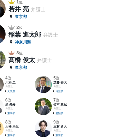
1
位
若井 亮
弁護士
東京都
2
位
稲葉 進太郎
弁護士
神奈川県
3
位
髙橋 俊太
弁護士
東京都
4
5
位
位
川添 圭
加藤 善大
弁護士
弁護士
大阪府
埼玉県
6
7
位
位
泉 亮介
竹本 真紀
弁護士
弁護士
東京都
愛知県
8
9
位
位
大橋 卓生
三村 勇人
弁護士
弁護士
東京都
東京都