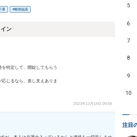
5
不通
離婚協議
6
ライン
7
8
を特定して、開錠してもらう

9
応じるなら、差し支えありま

10
2023年12月14日 09:58
注目
ですが、本人は弁護士入っているからと連絡を一切返しませ