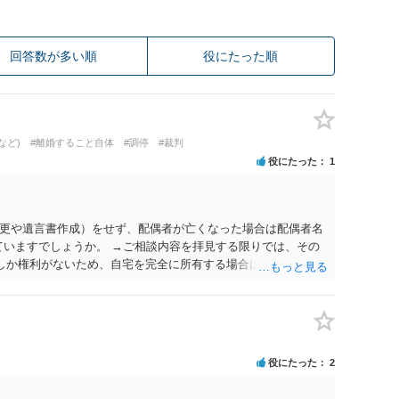
回答数が多い順
役にたった順
など)
#離婚すること自体
#調停
#裁判
役にたった
1
更や遺言書作成）をせず、配偶者が亡くなった場合は配偶者名
ていますでしょうか。 →ご相談内容を拝見する限りでは、その
２しか権利がないため、自宅を完全に所有する場合は、他の相続
の支払いが必要になります。
役にたった
2