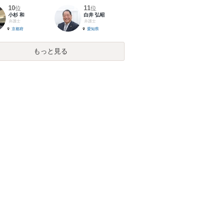
10
11
位
位
小杉 和
白井 弘昭
弁護士
弁護士
京都府
愛知県
もっと見る