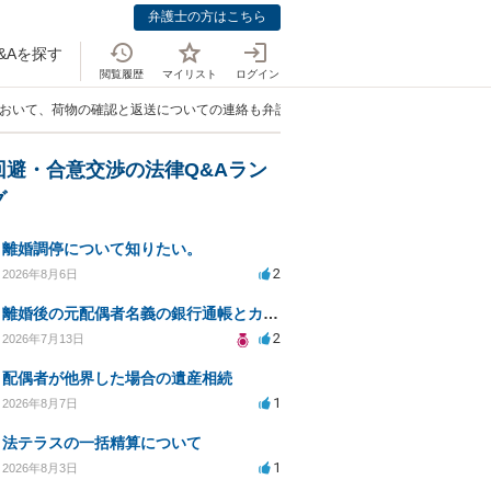
弁護士の方はこちら
&Aを探す
閲覧履歴
マイリスト
ログイン
において、荷物の確認と返送についての連絡も弁護士を通さないとだめなのでしょう
回避・合意交渉の法律Q&Aラン
グ
離婚調停について知りたい。
2
2026年8月6日
離婚後の元配偶者名義の銀行通帳とカードの処分方法について
2
2026年7月13日
配偶者が他界した場合の遺産相続
1
2026年8月7日
法テラスの一括精算について
1
2026年8月3日