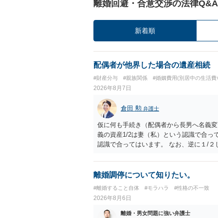
離婚回避・合意交渉の法律Q&A
新着順
配偶者が他界した場合の遺産相続
#財産分与
#親族関係
#婚姻費用(別居中の生活費
2026年8月7日
倉田 勲
弁護士
仮に何も手続き（配偶者から長男へ名義変
義の資産1/2は妻（私）という認識で合っ
認識で合ってはいます。 なお、逆に１/
人に対して自宅の評価額の１/２の代償金
離婚調停について知りたい。
#離婚すること自体
#モラハラ
#性格の不一致
2026年8月6日
離婚・男女問題に強い弁護士