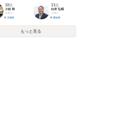
10
11
位
位
小杉 和
白井 弘昭
弁護士
弁護士
京都府
愛知県
もっと見る