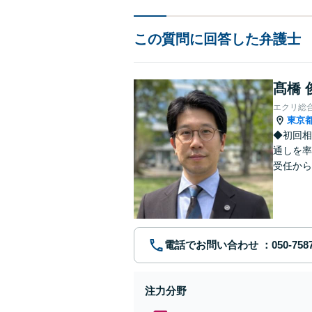
この質問に回答した弁護士
髙橋 
エクリ総
東京
◆初回相
通しを率
受任から
ます。 
電話でお問い合わせ
注力分野