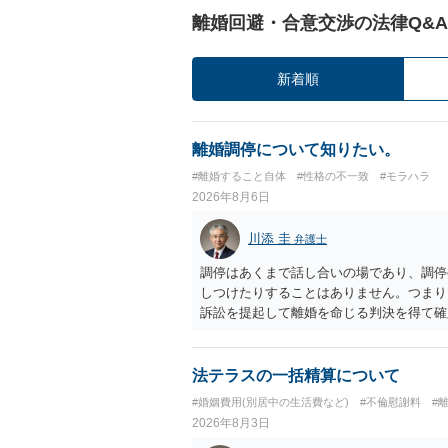
離婚回避・合意交渉の法律Q&A
新着順
離婚調停について知りたい。
#離婚すること自体
#性格の不一致
#モラハラ
2026年8月6日
川添 圭
弁護士
調停はあくまで話し合いの場であり、調停
しつけたりすることはありません。つまり
訴訟を提起して離婚を命じる判決を得て確
するなら、夫が離婚に前向きになるような
ば、夫から「この条件なら離婚してもよい
いかもしれません）。ただ、離婚訴訟をし
法テラスの一括精算について
れてしまいますので、注意する必要があり
#婚姻費用(別居中の生活費など)
#不倫慰謝料
#
淡々と調停不成立にして離婚訴訟で離婚原
2026年8月3日
りません。見通し等を含め、弁護士へ相談