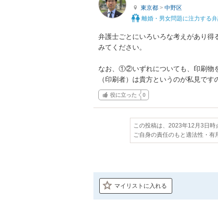
東京都
>
中野区
離婚・男女問題に注力する弁
弁護士ごとにいろいろな考えがあり得
みてください。

なお、①②いずれについても、印刷物
（印刷者）は貴方というのが私見です
役に立った
0
この投稿は、2023年12月3日
ご自身の責任のもと適法性・有
マイリストに入れる