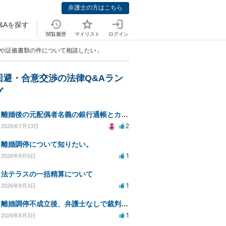
弁護士の方はこちら
&Aを探す
閲覧履歴
マイリスト
ログイン
状や証拠書類の件について相談したい」
回避・合意交渉の法律Q&Aラン
グ
離婚後の元配偶者名義の銀行通帳とカードの処分方法について
2
2026年7月13日
離婚調停について知りたい。
1
2026年8月6日
法テラスの一括精算について
1
2026年8月3日
離婚調停不成立後、弁護士なしで裁判を進める方法は？
1
2026年8月3日