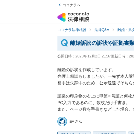
ココナラへ
ココナラ法律相談
法律Q&A
離婚・男
離婚訴訟の訴状や証拠書
公開日時：
2023年12月2日 21:37
更新日時：
20
離婚の訴状を作成しています。

弁護士相談もしましたが、一先ず本人訴
相手は失踪中のため、公示送達でそちら
証拠の印刷物の右上に甲第⚪︎号証と何
PC入力であるのに、数枚だけ手書き。

また、ページ数を手書きなどした場合、
sjy さん