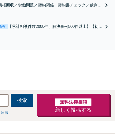
債権回収／労働問題／契約関係・契約書チェック／裁判対
】取引先とのトラブル・会社内のトラブルなど、事後の解
だけでなく予防法務までワンストップで対応！顧問弁護士
お探しの方もご相談ください！【顧問経験豊富】【個別案
【累計相談件数2000件、解決事例500件以上】【初回
表有
も対応OK】
相談（電話・WEB）無料】「オーダーメイドの解決
策を提示」依頼者様の話を丁寧にうかがい、どんな
不安があるのか、何を解決したいのかを正確に読み
取ります。【東京都在住以外の方も対応】
検索
無料法律相談
新しく投稿する
 違法