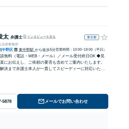
俊太
弁護士
インタビューを見る
東京都
合法律事務所
都
中野区
東中野駅
から徒歩5分
営業時間：10:00~18:00（平日）
|
談無料（電話・WEB・メール）／メール受付終日OK ◆見
直にお伝えし、ご依頼の要否も含めてご案内いたします。
解決まで弁護士本人が一貫してスピーディーに対応いたし
◆累計相談2000件以上・解決実績500件以上
メールでお問い合わせ