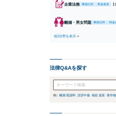
企業法務
【
事例11件
料金表有
応
決
を
離婚・男女問題
事例12件
料金
件
他3分野を表示
法律Q&Aを探す
例）
離婚 慰謝料
誹謗中傷
相続 遺産
著作物