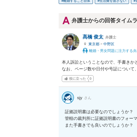
離婚すること自体
生活費を渡さない
弁護士からの回答タイム
髙橋 俊太
弁護士
東京都
>
中野区
離婚・男女問題に注力する弁
本人訴訟ということなので、手書きか
なお、ページ数や日付や号証について
役に立った
0
sjy
さん
証拠説明書は必要なのでしょうか？

管轄の裁判所に証拠説明書のフォーマ
また手書きでも良いのでしょうか？