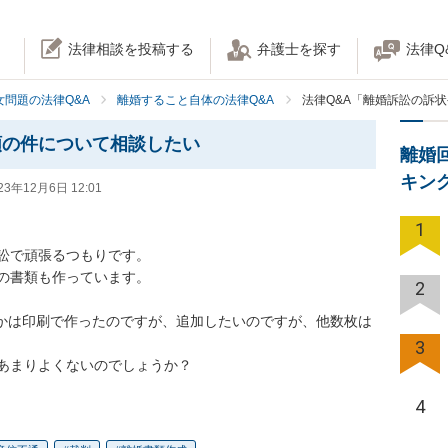
法律相談を投稿する
弁護士を探す
法律Q
女問題の法律Q&A
離婚すること自体の法律Q&A
法律Q&A「離婚訴訟の訴
類の件について相談したい
離婚
キン
23年12月6日 12:01
1
訟で頑張るつもりです。

の書類も作っています。

2
枚かは印刷で作ったのですが、追加したいのですが、他数枚は
3
あまりよくないのでしょうか？
4