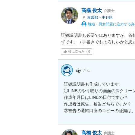
髙橋 俊太
弁護士
東京都
>
中野区
離婚・男女問題に注力する弁
証拠説明書も必要ではありますが、管
ずです。（手書きでもよろしいかと思
役に立った
0
sjy
さん
証拠説明書も作成しています。

①LINEのやり取りの画面のスクリー
作成年月日はLINEの日付ですか？

作成者は原告、被告どちらですか？

②被告の通帳口座のコピーの証拠は
髙橋 俊太
弁護士