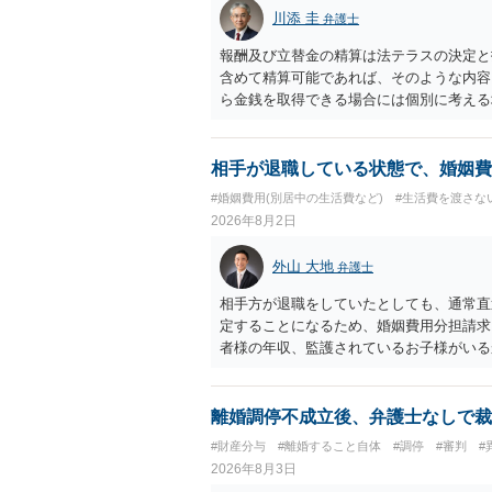
川添 圭
弁護士
報酬及び立替金の精算は法テラスの決定と
含めて精算可能であれば、そのような内容
ら金銭を取得できる場合には個別に考える
ラスへお尋ねいただいた方が確実です。
相手が退職している状態で、婚姻費
#婚姻費用(別居中の生活費など)
#生活費を渡さな
2026年8月2日
外山 大地
弁護士
相手方が退職をしていたとしても、通常直
定することになるため、婚姻費用分担請求
者様の年収、監護されているお子様がいる
ます。
離婚調停不成立後、弁護士なしで裁
#財産分与
#離婚すること自体
#調停
#審判
#
2026年8月3日