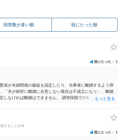
回答数が多い順
役にたった順
役にたった
1
委員が夫婦関係の破綻を認定したり、当事者に離婚するよう押
、「夫が絶対に離婚に合意しない場合は不成立になり」、離婚
定しなければ離婚はできません。 調停段階での離婚成立を希望
条件提示をする等、模索するほかありません（極端な話をいえ
」として提示された条件を全部丸呑みする、という方法しかな
たくないという考えを見透かされてしまうと、逆に足下を見ら
ます。 夫が離婚に抵抗する可能性が高いのであれば、むしろ
離婚すること自体
因を主張し、判決へ持っていく方が近道であることも少なくあ
役にたった
1
・依頼した方がよいと思います。