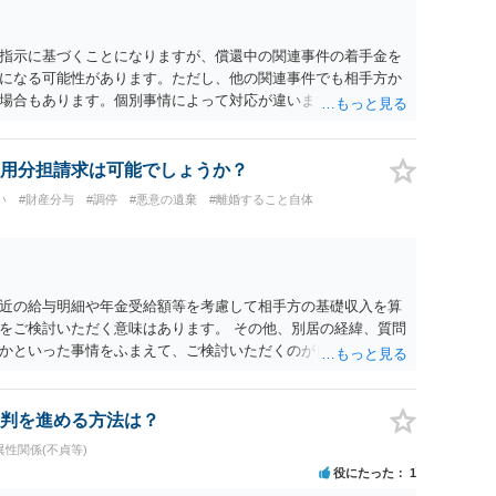
指示に基づくことになりますが、償還中の関連事件の着手金を
になる可能性があります。ただし、他の関連事件でも相手方か
場合もあります。個別事情によって対応が違いますので、法テ
用分担請求は可能でしょうか？
い
#財産分与
#調停
#悪意の遺棄
#離婚すること自体
近の給与明細や年金受給額等を考慮して相手方の基礎収入を算
をご検討いただく意味はあります。 その他、別居の経緯、質問
かといった事情をふまえて、ご検討いただくのが良いかと思い
判を進める方法は？
異性関係(不貞等)
役にたった
1