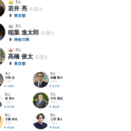
1
位
若井 亮
弁護士
東京都
2
位
稲葉 進太郎
弁護士
神奈川県
3
位
髙橋 俊太
弁護士
東京都
4
5
位
位
川添 圭
加藤 善大
弁護士
弁護士
大阪府
埼玉県
6
7
位
位
泉 亮介
竹本 真紀
弁護士
弁護士
東京都
愛知県
8
9
位
位
大橋 卓生
三村 勇人
弁護士
弁護士
東京都
東京都