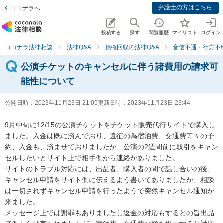
弁護士の方はこちら
ココナラへ
投稿する
探す
閲覧履歴
マイリスト
ログイン
ココナラ法律相談
法律Q&A
債権回収の法律Q&A
音信不通・行方不
公演チケットのキャンセルに伴う諸費用の請求可
能性について
公開日時：
2023年11月23日 21:05
更新日時：
2023年11月23日 23:44
9月中旬に12/15の公演チケットをチケット販売代行サイトで購入し
ました。入金は既に済んでおり、遠征の為宿泊費、交通費等々の予
約、入金も、済ませておりましたが、公演の2週間前に取引をキャン
セルしたいとサイト上で相手側から連絡がありました。

サイトのトラブル対応には、出品者、購入者の間で話し合いの後、
キャンセル申請をサイト側に伝えるよう書いてありましたが、相談
は一切されずキャンセル申請を行ったようで突然キャンセル通知が
来ました。

メッセージ上では謝罪もありましたし返金の対応もするとの旨出品