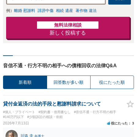
例）
離婚 慰謝料
誹謗中傷
相続 遺産
著作物 違法
無料法律相談
新しく投稿する
音信不通・行方不明の相手への債権回収の法律Q&A
新着順
回答数が多い順
役にたった順
貸付金返済の法的手段と慰謝料請求について
#個人・プライベート
#契約書・借用書なし
#音信不通・行方不明の相手
#140万円以下
#少額訴訟の相談・依頼
2026年7月13日
役にたった
3
川添 圭
弁護士