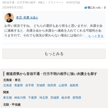
#音信不通・行方不明の相手
#個人・プライベート
#140万円超
2026年6月15日
役にたった
2
本庄 卓磨
弁護士
お辛い状況ですね。 どちらの選択もあり得ると思いますが、弁護士会
に連絡すると、弁護士会から弁護士へ連絡を入れてくれる可能性があ
りますので、それでも状況が変わらない場合には他の弁護士を探すと
いうことでもよいかもしれません。参考にしてください。
もっとみる
都道府県から音信不通・行方不明の相手に強い弁護士を探す
北海道・東北
北海道
青森県
岩手県
宮城県
秋田県
山形県
福島県
関東
東京都
神奈川県
千葉県
埼玉県
茨城県
栃木県
群馬県
北陸・甲信越