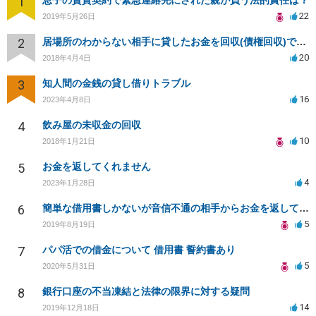
1
息子の賃貸契約で緊急連絡先にされた親が負う法的責任は？
22
2019年5月26日
2
居場所のわからない相手に貸したお金を回収(債権回収)できますか？
20
2018年4月4日
3
知人間の金銭の貸し借りトラブル
16
2023年4月8日
4
飲み屋の未収金の回収
10
2018年1月21日
5
お金を返してくれません
4
2023年1月28日
6
簡単な借用書しかないが音信不通の相手からお金を返してもらうことは可能ですか？
5
2019年8月19日
7
パパ活での借金について 借用書 誓約書あり
5
2020年5月31日
8
銀行口座の不当凍結と法律の限界に対する疑問
14
2019年12月18日