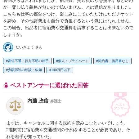
者側からは言われましたが、宿泊費、交通費の額を提示すると対応
が一変し払う義務が無いので払いません。との返信がありました。

こちらも仕事の都合をつけ、楽しみにしていただけにただチケット
を諦め、その他諸費用も自分で負担するという気にはなれません。

この場合、出品者に宿泊費や交通費を請求することは出来ないので
しょうか。
だいきょう さん
音信不通・行方不明の相手
個人・プライベート
契約書・借用書なし
少額訴訟の相談・依頼
140万円以下
ベストアンサーに選ばれた回答
内藤 政信
弁護士
まずは、キャンセルに関する規約を読みこむといいでしょう。

2週間前に宿泊費や交通機関の予約をすることが必要であり、そ
れを相手が知っていた、
