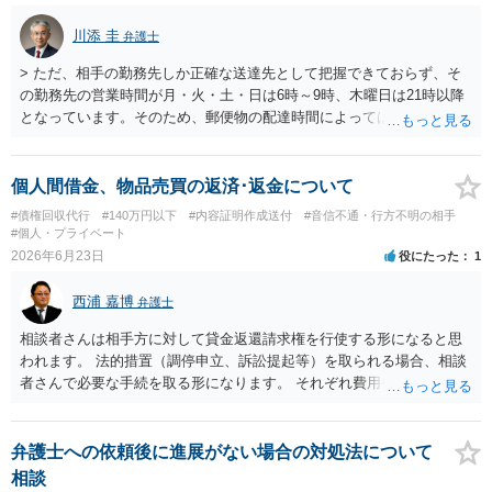
川添 圭
弁護士
> ただ、相手の勤務先しか正確な送達先として把握できておらず、そ
の勤務先の営業時間が月・火・土・日は6時～9時、木曜日は21時以降
となっています。そのため、郵便物の配達時間によっては受け取りが
難しい可能性があります。 営業時間を具体的に明らかにして、早朝・
夜間の送達を上申するのが基本になりますが、感覚的には郵便局を動
かすには早すぎるので執行官送達を申し立てる必要があるかもしれま
個人間借金、物品売買の返済･返金について
せん。裁判所としては（あまりに特殊すぎて）就業場所送達を認めな
#債権回収代行
#140万円以下
#内容証明作成送付
#音信不通・行方不明の相手
い可能性もありますし、執行官送達には費用もかかりますので、まず
#個人・プライベート
は裁判所へ相談した方がよいと思います。
2026年6月23日
役にたった
1
西浦 嘉博
弁護士
相談者さんは相手方に対して貸金返還請求権を行使する形になると思
われます。 法的措置（調停申立、訴訟提起等）を取られる場合、相談
者さんで必要な手続を取る形になります。 それぞれ費用や労力、時間
を要し、債務名義（判決等）を得たとしても、相手方に資力がなけれ
ば回収できないリスクがあることに留意ください。 一般民事となりま
すので、お住まいの地域の市役所での法律相談会の利用や、（資力要
弁護士への依頼後に進展がない場合の対処法について
件がありますが）法テラスでの相談を検討ください。
相談