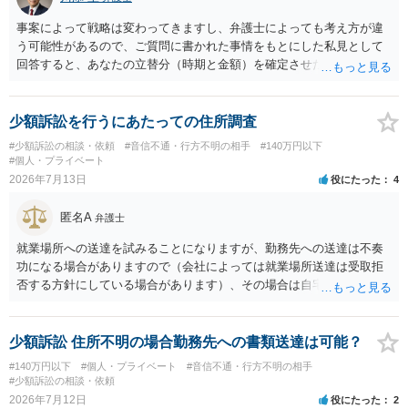
事案によって戦略は変わってきますし、弁護士によっても考え方が違
う可能性があるので、ご質問に書かれた事情をもとにした私見として
回答すると、あなたの立替分（時期と金額）を確定させた上で、淡々
と訴訟提起する方がよい事案ではないかと思料します。支払督促だ
と、もし異議申立てがなされる可能性が高そうであれば時間の浪費
（通常訴訟へ移行する日数分空転する）になりますし、支払督促及び
少額訴訟を行うにあたっての住所調査
その異議後の通常訴訟は相手方の住所地が管轄裁判所になるため（特
#少額訴訟の相談・依頼
#音信不通・行方不明の相手
#140万円以下
に相手方が遠方である場合は）対応が面倒な場合があるからです。相
#個人・プライベート
手方の主張については、和解で減額を考慮すればよいと思います。 な
2026年7月13日
役にたった
4
お、残念ながら、「連絡も返ってこず、返済の目処も立たずで精神的
ダメージが大きく」という理由では、慰謝料請求は通常は認められま
匿名A
弁護士
せん。
就業場所への送達を試みることになりますが、勤務先への送達は不奏
功になる場合がありますので（会社によっては就業場所送達は受取拒
否する方針にしている場合があります）、その場合は自宅の住所調査
が必要になるでしょう。
少額訴訟 住所不明の場合勤務先への書類送達は可能？
#140万円以下
#個人・プライベート
#音信不通・行方不明の相手
#少額訴訟の相談・依頼
2026年7月12日
役にたった
2