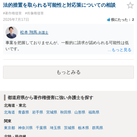
とも、契約書がなくても、見積書、メール、利用規約等に実績掲載へ
けでは、適法な引用にはなりません。自分の説明や批評が主で、図が
法的措置を取られる可能性と対応策についての相談
の同意があれば別です。また、単に制作を担当した事実を記載した
その説明に必要な従たる資料であること、引用部分が明確に区別さ
#著作権侵害
#肖像権侵害
り、公開中のサイトへリンクしたりする行為まで当然に禁止できると
れ、必要な範囲に限られていることなどが必要です。勉強ノートの教
2026年7月17日
役にたった
2
は限りません。 人物写真については、通常のSNSへの無断掲載と同
材として図そのものを中心的に掲載する場合、引用と認められにくい
様、掲載目的、態様、必要性、本人の特定可能性等から判断されま
でしょう。 文章についても、単に所々表現を変えただけで適法になる
松本 翔馬
す。営業目的であり、本人も掲載を拒否していることは、違法性を認
弁護士
とは限りません。医学上の事実を理解したうえで、ご自身の表現と構
める方向の事情となりますが、自動的に肖像権侵害となるわけではあ
成でまとめる必要があります。 安全にSNSで公開するには、教科書の
事案を把握しておりませんが、一般的に請求が認められる可能性は低
りません。 まず、見積書、メール、チャット、デザイナーの利用規約
図をトレース・模写した部分は掲載せず、人体の構造という事実を基
いです。
を確認したうえで、「提供素材及びこれを含む画面の複製・SNS掲載
に、自分で構図や表現を工夫して作図する方法が考えられます。ま
を許諾しない」と書面で明確に通知することをお勧めします。すでに
た、改変・SNS掲載が認められたオープンライセンス素材を、利用条
掲載された場合は、URL、掲載日時、画面を保存してから削除を求め
件に従って使う方法もあります。トレースした図を残したい場合は、
てください。
自分だけの学習用にとどめるのが安全です。
もっとみる
都道府県から著作権侵害に強い弁護士を探す
北海道・東北
北海道
青森県
岩手県
宮城県
秋田県
山形県
福島県
関東
東京都
神奈川県
千葉県
埼玉県
茨城県
栃木県
群馬県
北陸・甲信越