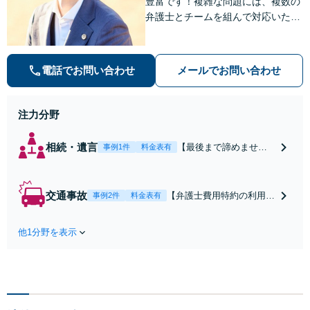
豊富です！複雑な問題には、複数の
弁護士とチームを組んで対応いたし
ます。【安心・分かりやすい料金体
系】些細なお悩みにも、丁寧に寄り
添い、不安を軽減します。まずはお
電話でお問い合わせ
メールでお問い合わせ
気軽にご相談ください。
注力分野
相続・遺言
【最後まで諦めませ
事例1件
料金表有
ん】親族間の交渉、複
雑な手続き、全て対応
します！不利な条件で
交通事故
【弁護士費用特約の利用＆
事例2件
料金表有
合意してしまう前にご
Zoom相談可】【死亡・骨
相談ください。【土
折・後遺障害・むち打ち
地・不動産】長期化し
他1分野を表示
等】交通事故でご家族がな
ている問題もできる限
くなってしまった方やお怪
り円滑な交渉へと導き
我された方はまずご相談く
ます。事業承継／相続
ださい。ご自身での対応で
放棄も対応可能。【JR
は損をしてしまうかもしれ
千葉駅近く】駐車場あ
ません。代わりに交渉・手