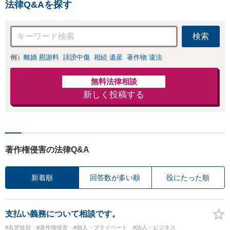
り
法律Q&Aを探す
続きをし、負担を軽減。
検索
例）
離婚 慰謝料
誹謗中傷
相続 遺産
著作物 違法
無料法律相談
新しく投稿する
著作権侵害の法律Q&A
新着順
回答数が多い順
役にたった順
支払い義務について相談です。
#名誉毀損
#著作権侵害
#個人・プライベート
#法人・ビジネス