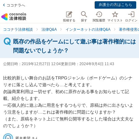
弁護士の方はこちら
ココナラへ
投稿する
探す
閲覧履歴
マイリスト
ログイン
ココナラ法律相談
法律Q&A
インターネットの法律Q&A
著作権侵害
既存の作品をゲームにして遊ぶ事は著作権的には
問題ないでしょうか？
公開日時：
2019年12月27日 12:04
更新日時：
2024年9月4日 11:43
比較的新しい舞台のお話をTRPGジャンル（ボードゲーム）のシナ
リオに落とし込んで遊べたら…と考えてます。

勿論商業利用は一切せず、初めに原作がある事をお知らせして記
載、紹介をします。

一応個人的に遊ぶ為に用意をするつもりで、原稿は外に出さないよ
う注意をしますが…これは著作権的に問題になりますか？

（また、原稿をネット上にて無料公開等するとした場合は大丈夫な
のでしょうか？）
匿名希望 さん