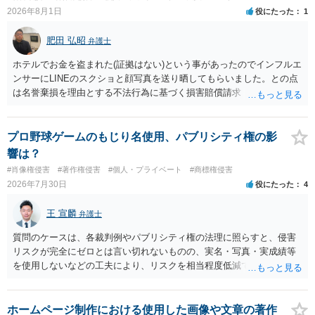
2026年8月1日
役にたった
1
肥田 弘昭
弁護士
ホテルでお金を盗まれた(証拠はない)という事があったのでインフルエ
ンサーにLINEのスクショと顔写真を送り晒してもらいました。との点
は名誉棄損を理由とする不法行為に基づく損害賠償請求（共同不法行
為）の対象となるかと思います。但し、慰謝料額としては、「その後
その人が会社を経営しているようで仕事が飛んだとのことでその分の
賠償金と8人分の従業員の年間利益を請求すると言われています。」で
プロ野球ゲームのもじり名使用、パブリシティ権の影
の計算がすべて損害とならないかと思いますので、損害額で争っても
響は？
良いかと思います。ご参考にしてください。
#肖像権侵害
#著作権侵害
#個人・プライベート
#商標権侵害
2026年7月30日
役にたった
4
王 宣麟
弁護士
質問のケースは、各裁判例やパブリシティ権の法理に照らすと、侵害
リスクが完全にゼロとは言い切れないものの、実名・写真・実成績等
を使用しないなどの工夫により、リスクを相当程度低減できる設計に
なっているかと思います。 ただし、「野球ファンであれば元の選手を
推測できる」という点は、裁判で争われた場合に「専ら顧客吸引力の
利用を目的とする」と判断される余地を残すため、一定の注意が必要
ホームページ制作における使用した画像や文章の著作