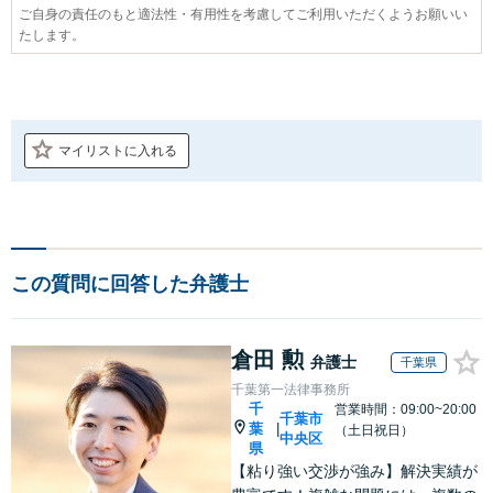
ご自身の責任のもと適法性・有用性を考慮してご利用いただくようお願いい
たします。
マイリストに入れる
この質問に回答した弁護士
倉田 勲
弁護士
千葉県
千葉第一法律事務所
千
営業時間：09:00~20:00
千葉市
葉
|
（土日祝日）
中央区
県
【粘り強い交渉が強み】解決実績が