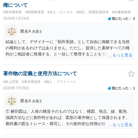
です。 また、広告収益の有無は、侵害判断に一定の影響を与える可能
権について
性がありますが、決定的要因ではありません。 パブリシティ権侵害の
#著作権侵害
#商標権侵害
#法人・ビジネス
#訴訟・損害賠償請求
#肖像権侵害
成否は、主に「専ら顧客吸引力の利用を目的とするか」という点で判
2026年7月29日
役にたった
2
断されます。広告収益があることは「商業的目的」を強く示す要素で
すが、それだけで直ちに侵害となるわけではありません。完全無償・
匿名A
弁護士
非営利であれば「表現の自由」「創作物」としての側面が強く評価さ
れる可能性があります。一方、広告収益がある場合は「商業利用」と
結論として、デザイナーに「制作実績」として自由に掲載できる当然
しての色彩が強まり、リスクが高まる可能性があります。 公開前に変
の権利があるわけではありません。ただし、提供した素材すべての権
更・確認しておく事項については、公開の場でアドバイスするにも限
利がご相談者に帰属する、と一括して整理することもできません。 ご
界があるかと思うので、資料等を持参の上、弁護士に相談されること
自身が撮影・執筆した写真や文章は、創作性があれば原則としてご自
も一つかと存じます。
身が著作権者です。 他方、ブランド名、文字主体のロゴ、商品情報、
短いキャッチコピー、販売コンセプトなどは、通常、著作物には当た
著作物の定義と使用方法について
りません。ただし、ロゴに独自の図形やイラスト等が含まれる場合に
#炎上対策
#著作権侵害
#個人・プライベート
は、その表現部分が著作物となる可能性があります。 また、人物写真
2026年7月28日
役にたった
1
の著作権は撮影者に、肖像に関する権利は被写体本人に帰属します
（著作権法2条・17条）。 ウェブサイト全体に当然に著作権が生じる
匿名A
弁護士
わけではありません。デザイナーが独自に制作したイラストやバナー
等は別として、一般的なレイアウトや配色、依頼者から提供された素
① 解剖図は、人体の構造そのものではなく、構図、視点、線、配色、
材を希望に沿って配置した部分には、通常、著作物性は認められにく
強調方法などに創作性があれば、図形の著作物として保護されます。
いと考えられます。仮に具体的な画面構成の一部に創作性が認められ
教科書の図をトレース・模写し、その創作的な特徴が残っていれば、
ても、その権利は当該部分に限られ、ご相談者の写真や文章等を制作
完全一致でなくても複製・翻案に当たる可能性があります。非営利で
実績として掲載する権限まで当然に生じるものではありません。 もっ
も、SNSへの公開は私的使用には当たりません。 ② 出典を記載するだ