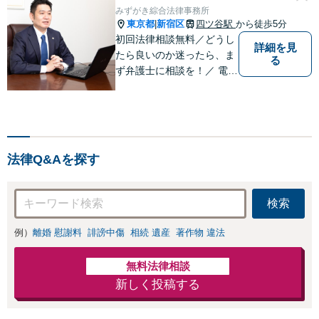
策／売り上げ低下
みずがき綜合法律事務所
金額アップ／減額
防止のために尽
東京都
新宿区
四ツ谷駅
から徒歩5分
|
交渉も対応可」
力」加害者側の対
初回法律相談無料／どうし
【完全個室対応】
詳細を見
応可：開示請求の
たら良いのか迷ったら、ま
る
意見照会が来たと
ず弁護士に相談を！／ 電話
きの対処法、被害
／メール／WEB会議（ ZO
者との示談交渉
OM等）／
法律Q&Aを探す
検索
例）
離婚 慰謝料
誹謗中傷
相続 遺産
著作物 違法
無料法律相談
新しく投稿する