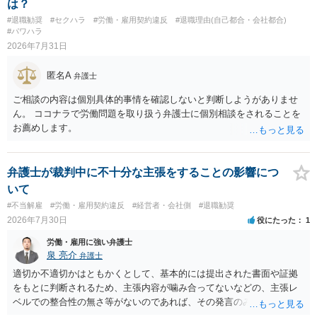
は？
基法16条で無効となる余地があり、そうでなくても、金額が事務所の
#退職勧奨
#セクハラ
#労働・雇用契約違反
#退職理由(自己都合・会社都合)
損害と比べて過大なら無効や減額が争点になります。 ・契約前の修正
#パワハラ
交渉は一般的です。 交渉の方向としては、上限額を設ける、実損害ベ
2026年7月31日
ースにする、算定根拠を明確化する、違約金ではなく「合理的な実
費・未回収費用のみ」に限定する、などが典型です。 ・弁護士に契約
匿名A
弁護士
前に契約書の内容をレビューしてもらう価値は十分にあると思われま
す。 争点は、契約類型が雇用か業務委託か、実態として労働者性があ
ご相談の内容は個別具体的事情を確認しないと判断しようがありませ
るか、解除事由が双方にどう定められているか、違約金の算定根拠が
ん。 ココナラで労働問題を取り扱う弁護士に個別相談をされることを
合理的か、という複数論点に分かれます。契約前なら、交渉のパワー
お薦めします。
バランスの問題もありますが、修正余地があるうえ、後から争うより
コストを抑えやすいので、資料等を持参の上弁護士に確認されること
をお勧めします。 ・事務所側の解除でも、解除理由によってはタレン
弁護士が裁判中に不十分な主張をすることの影響につ
ト側に損害賠償が発生する建付けになっていることはあります。ただ
いて
し、事務所側が一方的に解除したのにタレントへ違約金を課す設計
#不当解雇
#労働・雇用契約違反
#経営者・会社側
#退職勧奨
は、合理性や対価性を欠くとして争いやすいです。逆に、タレント側
2026年7月30日
役にたった
1
の重大な契約違反がある場合は、実損害の範囲で請求される可能性は
あります。
労働・雇用に強い弁護士
泉 亮介
弁護士
適切か不適切かはともかくとして、基本的には提出された書面や証拠
をもとに判断されるため、主張内容が噛み合ってないなどの、主張レ
ベルでの整合性の無さ等がないのであれば、その発言のみで大きく不
利になるということはないように思われます。