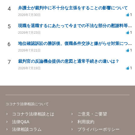
4
弁護士が裁判中に不十分な主張をすることの影響について
1
2026年7月30日
5
現職を退職するにあたって今までの不法な部分の慰謝料等は請求できるのか。
1
2026年7月23日
6
地位確認訴訟の勝訴後、復職条件交渉と嫌がらせ対策について
1
2026年7月21日
7
裁判官の反論機会提供の意図と通常手続きの違いは？
1
2026年7月19日
ココナラ法律相談について
ココナラ法律相談とは
ご意見・ご要望
法律Q&A
利用規約
法律相談コラム
プライバシーポリシー