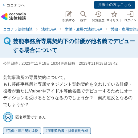
弁護士の方はこちら
ココナラへ
投稿する
探す
閲覧履歴
マイリスト
ログイン
ココナラ法律相談
法律Q&A
労働・雇用の法律Q&A
労働・雇用契約
芸能事務所専属契約下の俳優が他名義でデビュー
する場合について
公開日時：
2023年11月18日 18:04
更新日時：
2023年11月18日 18:42
芸能事務所の専属契約について。

もし芸能事務所と専属マネジメント契約契約を交わしている俳優・
役者が新たにVtuberやアイドル等他名義でデビューするためにオー
ディションを受けるとどうなるのでしょうか？　契約違反となるの
でしょうか？
匿名希望です さん
労働・雇用契約違反
雇用契約書・就業規則作成