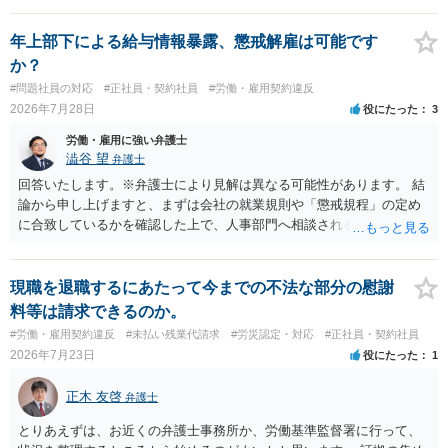
年上部下による給与情報暴露、懲戒解雇は可能です
か？
#問題社員の対応
#正社員・契約社員
#労働・雇用契約違反
2026年7月28日
役にたった
3
労働・雇用に強い弁護士
澁谷 望
弁護士
回答いたします。※弁護士により見解は異なる可能性があります。 結
論から申し上げますと、まずは会社の就業規則や「懲戒規程」の定め
に合致しているかを確認した上で、人事部門へ相談されることが最優
先となります。 その上で、いきなりの懲戒解雇は法的ハードルが高い
ものの、重い懲戒処分の対象には十分なり得ます。 名誉や評価の回復
については、会社側に「部下の不正行為による情報漏洩」と正式に認
現職を退職するにあたって今までの不法な部分の慰謝
定させ、誤認した他部署への適切なフォローや周知を求めるのが有効
料等は請求できるのか。
です。 あるいは、懲戒があったことを社内で周知される手続があるの
#労働・雇用契約違反
#未払い残業代請求
#労災認定・対応
#正社員・契約社員
ならば、それにより軽微ながら回復はできるかもしれません。 さらに
2026年7月23日
役にたった
1
個人としても、相手に対してプライバシー侵害等に基づく損害賠償
（慰謝料）を請求する選択肢がありえます（ただし、金額は多額にな
正木 友啓
弁護士
らない可能性があります。）。
とりあえずは、お近くの弁護士事務所か、労働基準監督署に行って、