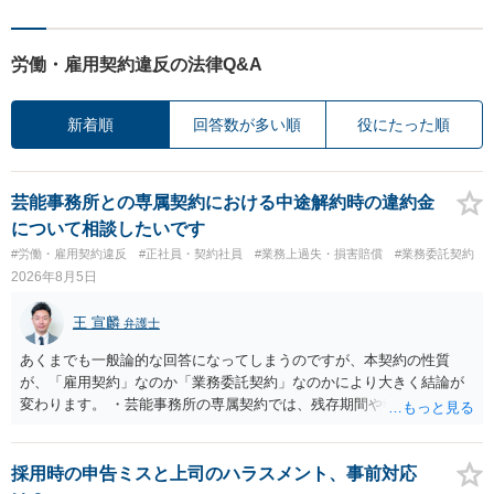
労働・雇用契約違反の法律Q&A
新着順
回答数が多い順
役にたった順
芸能事務所との専属契約における中途解約時の違約金
について相談したいです
#労働・雇用契約違反
#正社員・契約社員
#業務上過失・損害賠償
#業務委託契約
2026年8月5日
王 宣麟
弁護士
あくまでも一般論的な回答になってしまうのですが、本契約の性質
が、「雇用契約」なのか「業務委託契約」なのかにより大きく結論が
変わります。 ・芸能事務所の専属契約では、残存期間や報酬額、投下
コストを基準に違約金や損害金を設定する例はあります。ただし、実
務上よくあるからといって当然に適法という意味ではなく、実際の損
害との対応関係や合理性が重要です。 ・違約金に上限がなくても、常
採用時の申告ミスと上司のハラスメント、事前対応
に有効になるわけではありません。契約が労働契約に近い実態なら労