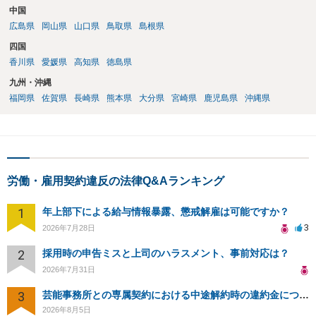
中国
広島県
岡山県
山口県
鳥取県
島根県
四国
香川県
愛媛県
高知県
徳島県
九州・沖縄
福岡県
佐賀県
長崎県
熊本県
大分県
宮崎県
鹿児島県
沖縄県
労働・雇用契約違反の法律Q&Aランキング
1
年上部下による給与情報暴露、懲戒解雇は可能ですか？
3
2026年7月28日
2
採用時の申告ミスと上司のハラスメント、事前対応は？
2026年7月31日
3
芸能事務所との専属契約における中途解約時の違約金について相談したいです
2026年8月5日