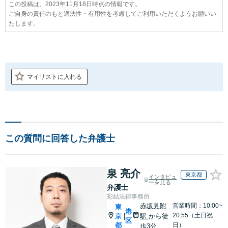
この投稿は、2023年11月18日時点の情報です。
ご自身の責任のもと適法性・有用性を考慮してご利用いただくようお願いい
たします。
マイリストに入れる
この質問に回答した弁護士
泉 亮介
東京都
インタビュ
ーを見る
弁護士
彩結法律事務所
赤坂見附
営業時間：10:00~
東
港
20:55（土日祝
京
駅
から徒
|
区
都
日）
歩3分