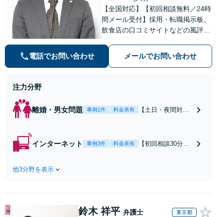
【全国対応】【初回相談無料／24時
間メール受付】採用・転職掲示板、
飲食店の口コミサイトなどの風評被
害対策など実績あり！【刑事】犯罪
の種類を問わず相談可。可能な限り
電話でお問い合わせ
メールでお問い合わせ
早期対応で駆けつけサポート【労
働】不当解雇・残業代請求はおまか
せください
注力分野
離婚・男女問題
【土日・夜間対応
事例1件
料金表有
可】【初回相談30
分無料】「相手方
から書面を提示さ
インターネット
【初回相談30分無
事例3件
料金表有
れたら、サインす
料】状況に応じて
る前にご相談を」
手段を使い分け、
経験豊富な弁護士
他3分野を表示
適切な方法で投稿
が全力で交渉にあ
の削除・発信者情
たります！相手方
報開示請求をおこ
と直接話す精神的
ないます「企業や
負担を軽減「弁護
鈴木 祥平
お店の風評被害対
弁護士
東京都
士の交渉で慰謝料