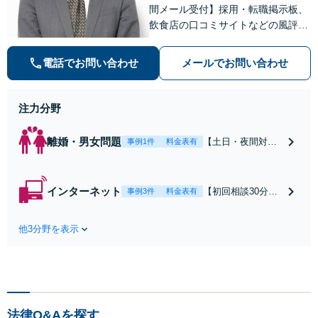
間メール受付】採用・転職掲示板、
飲食店の口コミサイトなどの風評被
害対策など実績あり！【刑事】犯罪
の種類を問わず相談可。可能な限り
電話でお問い合わせ
メールでお問い合わせ
早期対応で駆けつけサポート【労
働】不当解雇・残業代請求はおまか
せください
注力分野
離婚・男女問題
【土日・夜間対応
事例1件
料金表有
可】【初回相談30
分無料】「相手方
から書面を提示さ
インターネット
【初回相談30分無
事例3件
料金表有
れたら、サインす
料】状況に応じて
る前にご相談を」
手段を使い分け、
経験豊富な弁護士
他3分野を表示
適切な方法で投稿
が全力で交渉にあ
の削除・発信者情
たります！相手方
報開示請求をおこ
と直接話す精神的
ないます「企業や
負担を軽減「弁護
お店の風評被害対
士の交渉で慰謝料
策／売り上げ低下
金額アップ／減額
法律Q&Aを探す