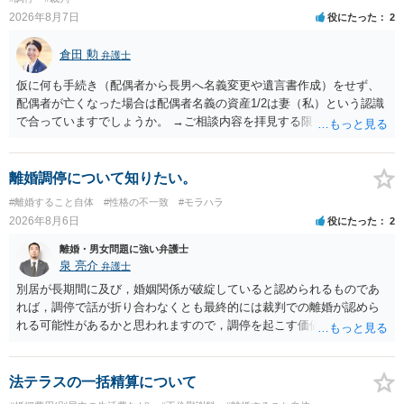
2026年8月7日
役にたった
2
倉田 勲
弁護士
仮に何も手続き（配偶者から長男へ名義変更や遺言書作成）をせず、
配偶者が亡くなった場合は配偶者名義の資産1/2は妻（私）という認識
で合っていますでしょうか。 →ご相談内容を拝見する限りでは、その
認識で合ってはいます。 なお、逆に１/２しか権利がないため、自宅を
完全に所有する場合は、他の相続人に対して自宅の評価額の１/２の代
償金の支払いが必要になります。
離婚調停について知りたい。
#離婚すること自体
#性格の不一致
#モラハラ
2026年8月6日
役にたった
2
離婚・男女問題に強い弁護士
泉 亮介
弁護士
別居が長期間に及び，婚姻関係が破綻していると認められるものであ
れば，調停で話が折り合わなくとも最終的には裁判での離婚が認めら
れる可能性があるかと思われますので，調停を起こす価値はあるよう
に思われます。 もっとも，調停については，お互いの合意がない限り
は調停が成立するということはないため，相手が合意するメリットを
だしてでも調停で終わらせるよう努めるのか，裁判離婚を見据えて調
法テラスの一括精算について
停での離婚に固執しないかいずれかの対応は必要となるかと思われま