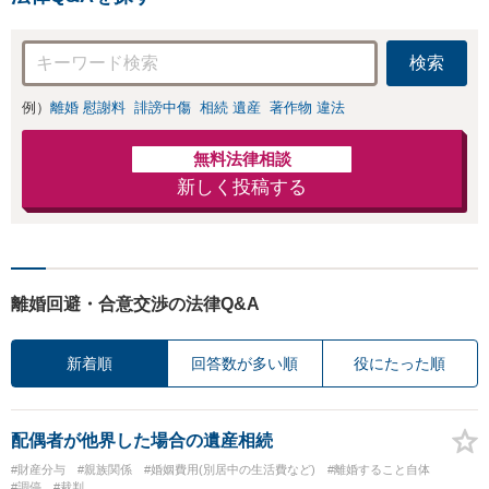
防止のために尽
交渉も対応可」
力」加害者側の対
【完全個室対応】
応可：開示請求の
検索
意見照会が来たと
きの対処法、被害
例）
離婚 慰謝料
誹謗中傷
相続 遺産
著作物 違法
者との示談交渉
無料法律相談
新しく投稿する
離婚回避・合意交渉の法律Q&A
新着順
回答数が多い順
役にたった順
配偶者が他界した場合の遺産相続
#財産分与
#親族関係
#婚姻費用(別居中の生活費など)
#離婚すること自体
#調停
#裁判