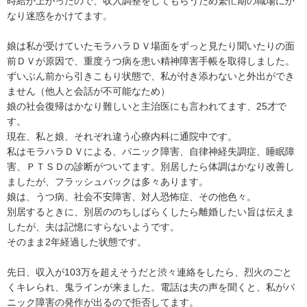
時給が上がったので、収入調整をしてもらうため繁忙期の職場にか
なり迷惑をかけてます。

娘は私が受けていたモラハラＤＶ場面をずっと見たり聞いたりの面
前ＤＶが原因で、重度うつ病を患い精神障害手帳を取得しました。
ずいぶん前から引きこもり状態で、私が付き添わないと外出ができ
ません（他人と会話が不可能なため）

娘の社会復帰はかなり難しいと主治医にも言われてます、25才で
す。

現在、私と娘、それぞれ違う心療内科に通院中です。

私はモラハラＤＶによる、パニック障害、自律神経失調症、睡眠障
害、ＰＴＳＤの診断がついてます。別居したら体調はかなり改善し
ましたが、フラッシュバックは多々あります。

娘は、うつ病、社会不安障害、対人恐怖症、その他色々。

別居するときに、別居ののちしばらくしたら離婚したい旨は伝えま
したが、夫は記憶にすらないようです。

そのまま2年経過した状態です。

先日、収入が103万を超えそうだと渋々連絡をしたら、烈火のごと
くキレられ、鬼ラインが来ました。電話は夫の声を聞くと、私がパ
ニック障害の発作が出るので拒否してます。
