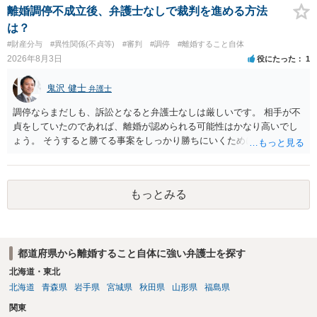
離婚調停不成立後、弁護士なしで裁判を進める方法
は？
#財産分与
#異性関係(不貞等)
#審判
#調停
#離婚すること自体
2026年8月3日
役にたった
1
鬼沢 健士
弁護士
調停ならまだしも、訴訟となると弁護士なしは厳しいです。 相手が不
貞をしていたのであれば、離婚が認められる可能性はかなり高いでし
ょう。 そうすると勝てる事案をしっかり勝ちにいくためにも弁護士委
任を強くおすすめします。
もっとみる
都道府県から離婚すること自体に強い弁護士を探す
北海道・東北
北海道
青森県
岩手県
宮城県
秋田県
山形県
福島県
関東