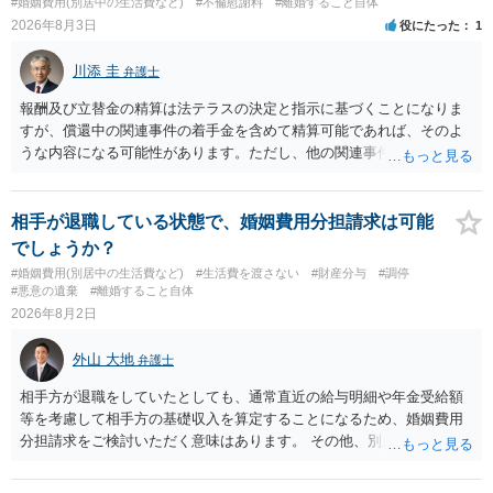
#婚姻費用(別居中の生活費など)
#不倫慰謝料
#離婚すること自体
す。 お一人で対応するのは難しい側面もありますので弁護士を立てる
2026年8月3日
役にたった
1
ことを検討されると良いかと思われます。
川添 圭
弁護士
報酬及び立替金の精算は法テラスの決定と指示に基づくことになりま
すが、償還中の関連事件の着手金を含めて精算可能であれば、そのよ
うな内容になる可能性があります。ただし、他の関連事件でも相手方
から金銭を取得できる場合には個別に考える場合もあります。個別事
情によって対応が違いますので、法テラスへお尋ねいただいた方が確
実です。
相手が退職している状態で、婚姻費用分担請求は可能
でしょうか？
#婚姻費用(別居中の生活費など)
#生活費を渡さない
#財産分与
#調停
#悪意の遺棄
#離婚すること自体
2026年8月2日
外山 大地
弁護士
相手方が退職をしていたとしても、通常直近の給与明細や年金受給額
等を考慮して相手方の基礎収入を算定することになるため、婚姻費用
分担請求をご検討いただく意味はあります。 その他、別居の経緯、質
問者様の年収、監護されているお子様がいるかといった事情をふまえ
て、ご検討いただくのが良いかと思います。