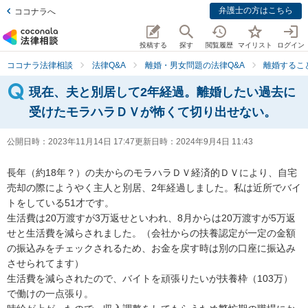
弁護士の方はこちら
ココナラへ
投稿する
探す
閲覧履歴
マイリスト
ログイン
ココナラ法律相談
法律Q&A
離婚・男女問題の法律Q&A
離婚するこ
現在、夫と別居して2年経過。離婚したい過去に
受けたモラハラＤＶが怖くて切り出せない。
公開日時：
2023年11月14日 17:47
更新日時：
2024年9月4日 11:43
長年（約18年？）の夫からのモラハラＤＶ経済的ＤＶにより、自宅
売却の際にようやく主人と別居、2年経過しました。私は近所でバイ
トをしている51才です。

生活費は20万渡すが3万返せといわれ、8月からは20万渡すが5万返
せと生活費を減らされました。（会社からの扶養認定が一定の金額
の振込みをチェックされるため、お金を戻す時は別の口座に振込み
させられてます）

生活費を減らされたので、バイトを頑張りたいが扶養枠（103万）
で働けの一点張り。
