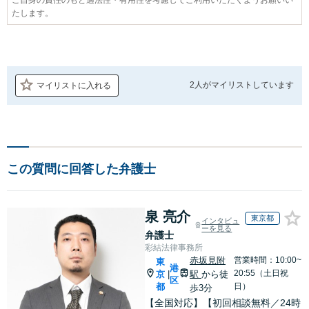
たします。
2人が
マイリストしています
マイリストに入れる
この質問に回答した弁護士
泉 亮介
東京都
インタビュ
ーを見る
弁護士
彩結法律事務所
赤坂見附
営業時間：10:00~
東
港
20:55（土日祝
京
駅
から徒
|
区
都
日）
歩3分
【全国対応】【初回相談無料／24時