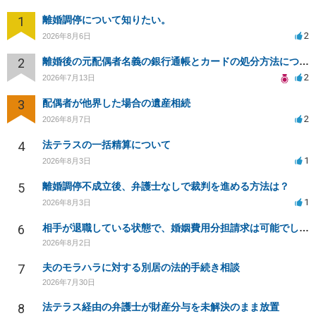
1
離婚調停について知りたい。
2
2026年8月6日
2
離婚後の元配偶者名義の銀行通帳とカードの処分方法について
2
2026年7月13日
3
配偶者が他界した場合の遺産相続
2
2026年8月7日
4
法テラスの一括精算について
1
2026年8月3日
5
離婚調停不成立後、弁護士なしで裁判を進める方法は？
1
2026年8月3日
6
相手が退職している状態で、婚姻費用分担請求は可能でしょうか？
2026年8月2日
7
夫のモラハラに対する別居の法的手続き相談
2026年7月30日
8
法テラス経由の弁護士が財産分与を未解決のまま放置