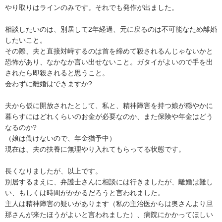
やり取りはラインのみです。それでも発作が出ました。

相談したいのは、別居して2年経過、元に戻るのは不可能なため離婚
したいこと。

その際、夫と直接対峙するのは首を締めて殺されるんじゃないかと
恐怖があり、なかなか言い出せないこと。ガタイがよいので手を出
されたら即殺されると思うこと。

会わずに離婚はできますか?

夫から仮に開放されたとして、私と、精神障害を持つ娘が穏やかに
暮らすにはどれくらいのお金が必要なのか、また保険や年金はどう
なるのか?

（娘は働けないので、年金猶予中）

現在は、夫の扶養に無理やり入れてもらってる状態です。

長くなりましたが、以上です。

別居するまえに、弁護士さんに相談には行きましたが、離婚は難し
い、もしくは時間がかかるだろうと言われました。

主人は精神障害の疑いがあります（私の主治医からは奥さんより旦
那さんが来たほうがよいと言われました）、病院にかかってほしい