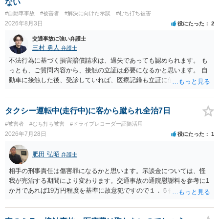
ない
をお勧めいたします。 ・相手方保険会社から届いている示談金額の提
#自動車事故
#被害者
#解決に向けた示談
#むち打ち被害
示書類 ・叔母様の診断名、けがの内容 ・治療開始日及び治療終了日
2026年8月3日
役にたった
2
・入院の有無、通院回数 ・現在も症状が残っているか ・叔母様ご本人
やご家族等が加入している保険に、今回の事故で利用できる弁護士費
交通事故に強い弁護士
用特約が付帯しているか なお、被害者は叔母様ご本人となりますの
三村 勇人
弁護士
で、弁護士が受任する場合には、叔母様ご本人の依頼意思等を確認す
不法行為に基づく損害賠償請求は、過失であっても認められます。 も
る必要があります。日本語での十分な意思疎通が難しいとのことです
っとも、ご質問内容から、接触の立証は必要になるかと思います。 自
ので、そのあたりのご事情も踏まえて、依頼意思の確認方法等を検討
動車に接触した後、受診していれば、医療記録も立証に使えるかと思
する必要があると思われます。
います。 いずれにせよ、多角的に検討する必要がありますので、弁護
士にご相談ください。
タクシー運転中(走行中)に客から蹴られ全治7日
#被害者
#むち打ち被害
#ドライブレコーダー証拠活用
2026年7月28日
役にたった
1
肥田 弘昭
弁護士
相手の刑事責任は傷害罪になるかと思います。示談金については、怪
我が完治する期間により変わります。交通事故の通院慰謝料を参考に1
か月であれば19万円程度を基準に故意犯ですので１．５倍か2倍程度す
る金額が相場かと思います。完治の期間が延びればその分慰謝料額も
上がるかと思います。ご参考にしてください。