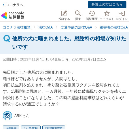
弁護士の方はこちら
ココナラへ
投稿する
探す
閲覧履歴
マイリスト
ログイン
ココナラ法律相談
法律Q&A
交通事故の法律Q&A
被害者の法律Q&A
他所の犬に噛まれました。慰謝料の相場が知りた
いです
公開日時：
2023年11月7日 18:04
更新日時：
2023年11月7日 21:15
先日脱走した他所の犬に噛まれました。

縫うほどではありませんが、入院はなし、

初日抗生剤を処方され、塗り薬と破傷風ワクチンを投与されてま
す。1週間後に再診と、一カ月後、一年後に破傷風ワクチンを残り二
回受けることになりました。この時の慰謝料請求額はどれくらいが
請求するのが適正でしょうか？
ARK さん
被害者
人身事故
慰謝料増額