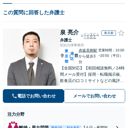
この質問に回答した弁護士
泉 亮介
東京都
インタビュ
ーを見る
弁護士
彩結法律事務所
赤坂見附駅
営業時間：10:00
東
港
~20:55（平日）
京
から徒歩3
|
区
都
分
【全国対応】【初回相談無料／24時
間メール受付】採用・転職掲示板、
飲食店の口コミサイトなどの風評被
害対策など実績あり！【刑事】犯罪
の種類を問わず相談可。可能な限り
電話でお問い合わせ
メールでお問い合わせ
早期対応で駆けつけサポート【労
働】不当解雇・残業代請求はおまか
せください
注力分野
離婚・男女問題
【土日・夜間対応
事例1件
料金表有