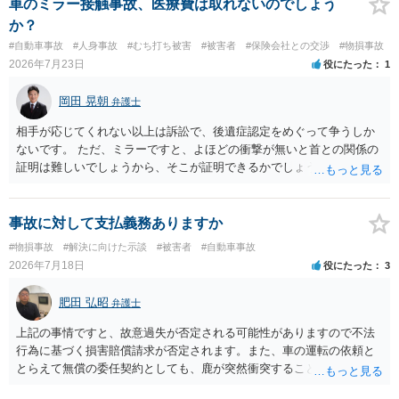
車のミラー接触事故、医療費は取れないのでしょう
か？
#自動車事故
#人身事故
#むち打ち被害
#被害者
#保険会社との交渉
#物損事故
2026年7月23日
役にたった
1
岡田 晃朝
弁護士
相手が応じてくれない以上は訴訟で、後遺症認定をめぐって争うしか
ないです。 ただ、ミラーですと、よほどの衝撃が無いと首との関係の
証明は難しいでしょうから、そこが証明できるかでしょうね。
事故に対して支払義務ありますか
#物損事故
#解決に向けた示談
#被害者
#自動車事故
2026年7月18日
役にたった
3
肥田 弘昭
弁護士
上記の事情ですと、故意過失が否定される可能性がありますので不法
行為に基づく損害賠償請求が否定されます。また、車の運転の依頼と
とらえて無償の委任契約としても、鹿が突然衝突することは予見がで
きませんので善管注意義務違反は否定され債務不履行に基づく損害賠