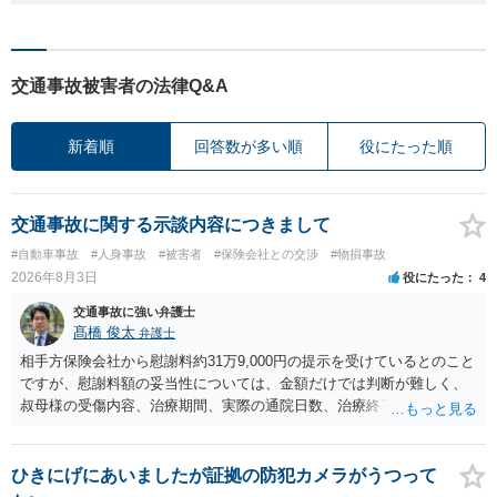
交通事故被害者の法律Q&A
新着順
回答数が多い順
役にたった順
交通事故に関する示談内容につきまして
#自動車事故
#人身事故
#被害者
#保険会社との交渉
#物損事故
2026年8月3日
役にたった
4
交通事故に強い弁護士
髙橋 俊太
弁護士
相手方保険会社から慰謝料約31万9,000円の提示を受けているとのこと
ですが、慰謝料額の妥当性については、金額だけでは判断が難しく、
叔母様の受傷内容、治療期間、実際の通院日数、治療終了の経緯、後
遺症の有無、相手方保険会社から提示されている示談内容の内訳等を
確認する必要があります。保険会社から提示される慰謝料額について
は、弁護士が介入することにより増額を検討できる場合がありますの
ひきにげにあいましたが証拠の防犯カメラがうつって
で、以下の資料・情報を準備した上で、弁護士に個別に相談すること