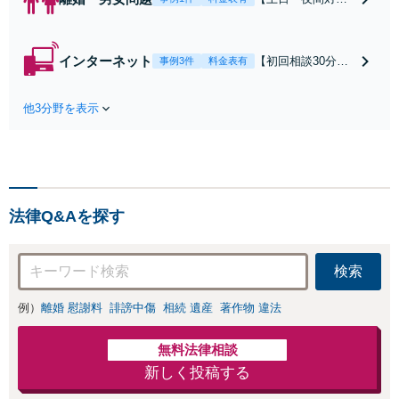
可】【初回相談30
分無料】「相手方
から書面を提示さ
インターネット
【初回相談30分無
事例3件
料金表有
れたら、サインす
料】状況に応じて
る前にご相談を」
手段を使い分け、
経験豊富な弁護士
他3分野を表示
適切な方法で投稿
が全力で交渉にあ
の削除・発信者情
たります！相手方
報開示請求をおこ
と直接話す精神的
ないます「企業や
負担を軽減「弁護
お店の風評被害対
士の交渉で慰謝料
策／売り上げ低下
金額アップ／減額
法律Q&Aを探す
防止のために尽
交渉も対応可」
力」加害者側の対
【完全個室対応】
応可：開示請求の
検索
意見照会が来たと
きの対処法、被害
例）
離婚 慰謝料
誹謗中傷
相続 遺産
著作物 違法
者との示談交渉
無料法律相談
新しく投稿する