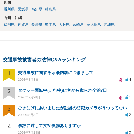
四国
香川県
愛媛県
高知県
徳島県
九州・沖縄
福岡県
佐賀県
長崎県
熊本県
大分県
宮崎県
鹿児島県
沖縄県
交通事故被害者の法律Q&Aランキング
1
交通事故に関する示談内容につきまして
4
2026年8月3日
2
タクシー運転中(走行中)に客から蹴られ全治7日
1
2026年7月28日
3
ひきにげにあいましたが証拠の防犯カメラがうつってない
2
2026年8月3日
4
事故に対して支払義務ありますか
3
2026年7月18日