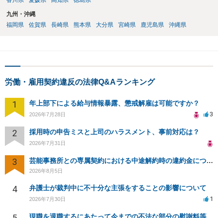
香川県
愛媛県
高知県
徳島県
九州・沖縄
福岡県
佐賀県
長崎県
熊本県
大分県
宮崎県
鹿児島県
沖縄県
労働・雇用契約違反の法律Q&Aランキング
1
年上部下による給与情報暴露、懲戒解雇は可能ですか？
3
2026年7月28日
2
採用時の申告ミスと上司のハラスメント、事前対応は？
2026年7月31日
3
芸能事務所との専属契約における中途解約時の違約金について相談したいです
2026年8月5日
4
弁護士が裁判中に不十分な主張をすることの影響について
1
2026年7月30日
5
現職を退職するにあたって今までの不法な部分の慰謝料等は請求できるのか。