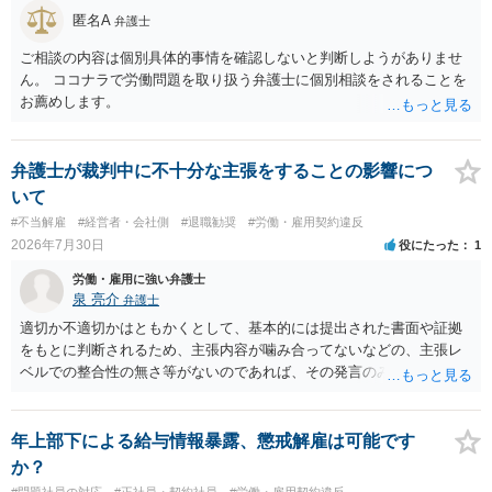
費・未回収費用のみ」に限定する、などが典型です。 ・弁護士に契約
匿名A
弁護士
前に契約書の内容をレビューしてもらう価値は十分にあると思われま
す。 争点は、契約類型が雇用か業務委託か、実態として労働者性があ
ご相談の内容は個別具体的事情を確認しないと判断しようがありませ
るか、解除事由が双方にどう定められているか、違約金の算定根拠が
ん。 ココナラで労働問題を取り扱う弁護士に個別相談をされることを
合理的か、という複数論点に分かれます。契約前なら、交渉のパワー
お薦めします。
バランスの問題もありますが、修正余地があるうえ、後から争うより
コストを抑えやすいので、資料等を持参の上弁護士に確認されること
をお勧めします。 ・事務所側の解除でも、解除理由によってはタレン
弁護士が裁判中に不十分な主張をすることの影響につ
ト側に損害賠償が発生する建付けになっていることはあります。ただ
いて
し、事務所側が一方的に解除したのにタレントへ違約金を課す設計
#不当解雇
#経営者・会社側
#退職勧奨
#労働・雇用契約違反
は、合理性や対価性を欠くとして争いやすいです。逆に、タレント側
2026年7月30日
役にたった
1
の重大な契約違反がある場合は、実損害の範囲で請求される可能性は
あります。
労働・雇用に強い弁護士
泉 亮介
弁護士
適切か不適切かはともかくとして、基本的には提出された書面や証拠
をもとに判断されるため、主張内容が噛み合ってないなどの、主張レ
ベルでの整合性の無さ等がないのであれば、その発言のみで大きく不
利になるということはないように思われます。
年上部下による給与情報暴露、懲戒解雇は可能です
か？
#問題社員の対応
#正社員・契約社員
#労働・雇用契約違反