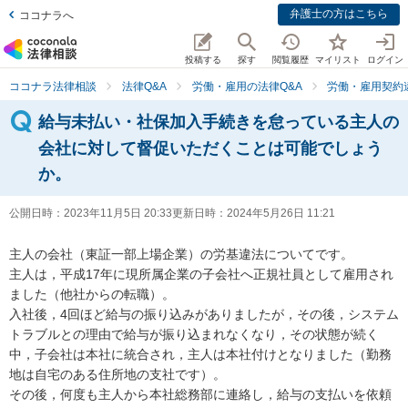
弁護士の方はこちら
ココナラへ
投稿する
探す
閲覧履歴
マイリスト
ログイン
ココナラ法律相談
法律Q&A
労働・雇用の法律Q&A
労働・雇用契約
給与未払い・社保加入手続きを怠っている主人の
会社に対して督促いただくことは可能でしょう
か。
公開日時：
2023年11月5日 20:33
更新日時：
2024年5月26日 11:21
主人の会社（東証一部上場企業）の労基違法についてです。

主人は，平成17年に現所属企業の子会社へ正規社員として雇用され
ました（他社からの転職）。

入社後，4回ほど給与の振り込みがありましたが，その後，システム
トラブルとの理由で給与が振り込まれなくなり，その状態が続く
中，子会社は本社に統合され，主人は本社付けとなりました（勤務
地は自宅のある住所地の支社です）。

その後，何度も主人から本社総務部に連絡し，給与の支払いを依頼