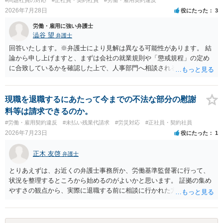
2026年7月28日
役にたった
3
労働・雇用に強い弁護士
澁谷 望
弁護士
回答いたします。※弁護士により見解は異なる可能性があります。 結
論から申し上げますと、まずは会社の就業規則や「懲戒規程」の定め
に合致しているかを確認した上で、人事部門へ相談されることが最優
先となります。 その上で、いきなりの懲戒解雇は法的ハードルが高い
ものの、重い懲戒処分の対象には十分なり得ます。 名誉や評価の回復
については、会社側に「部下の不正行為による情報漏洩」と正式に認
現職を退職するにあたって今までの不法な部分の慰謝
定させ、誤認した他部署への適切なフォローや周知を求めるのが有効
料等は請求できるのか。
です。 あるいは、懲戒があったことを社内で周知される手続があるの
#労働・雇用契約違反
#未払い残業代請求
#労災対応
#正社員・契約社員
ならば、それにより軽微ながら回復はできるかもしれません。 さらに
2026年7月23日
役にたった
1
個人としても、相手に対してプライバシー侵害等に基づく損害賠償
（慰謝料）を請求する選択肢がありえます（ただし、金額は多額にな
正木 友啓
弁護士
らない可能性があります。）。
とりあえずは、お近くの弁護士事務所か、労働基準監督署に行って、
状況を整理するところから始めるのがよいかと思います。 証拠の集め
やすさの観点から、実際に退職する前に相談に行かれた方がよいかと
思います