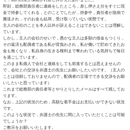
即刻，総務部責任者に連絡をしたところ，差し押さえ分をすぐに現
金で持参してくれる，とのことでしたが，持参中，責任者が急病で
搬送され，そのお金も結局，受け取っていない状態です。

主人の会社のことを本人以外が訴えることはできないことは理解し
ています。

しかし，主人の会社のせいで，愚かな主人は多額の借金もつくり，
その返済も配偶者である私が背負わされ，私が働いて貯めてきたお
金も無くなり，私自身の生きる権利まで奪われている気持ちで毎日
を過ごしています。

このまま私個人で会社と連絡をしても前進するとは思えませんの
で，会社との交渉を弁護士の先生にお願いしたいのです。（主人の
ことは信頼しておりませんので，配偶者の立場でできる交渉をお願
いしたいと思っています）

これまで総務部の責任者等とやりとりしたメールはすべて残してお
ります。

なお，上記の状況のため，高額な着手金はお支払いができない状況
です。

このような状況で，弁護士の先生に間に入っていただくことは可能
でしょうか？

ご教示をお願いいたします。