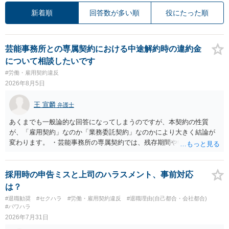
新着順
回答数が多い順
役にたった順
芸能事務所との専属契約における中途解約時の違約金
について相談したいです
#労働・雇用契約違反
2026年8月5日
王 宣麟
弁護士
あくまでも一般論的な回答になってしまうのですが、本契約の性質
が、「雇用契約」なのか「業務委託契約」なのかにより大きく結論が
変わります。 ・芸能事務所の専属契約では、残存期間や報酬額、投下
コストを基準に違約金や損害金を設定する例はあります。ただし、実
務上よくあるからといって当然に適法という意味ではなく、実際の損
害との対応関係や合理性が重要です。 ・違約金に上限がなくても、常
採用時の申告ミスと上司のハラスメント、事前対応
に有効になるわけではありません。契約が労働契約に近い実態なら労
は？
基法16条で無効となる余地があり、そうでなくても、金額が事務所の
#退職勧奨
#セクハラ
#労働・雇用契約違反
#退職理由(自己都合・会社都合)
損害と比べて過大なら無効や減額が争点になります。 ・契約前の修正
#パワハラ
交渉は一般的です。 交渉の方向としては、上限額を設ける、実損害ベ
2026年7月31日
ースにする、算定根拠を明確化する、違約金ではなく「合理的な実