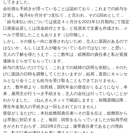
してきました。

会社側も手続きが滞っていることは認めており，これまでの給与を
計算し，毎月4か月分ずつ支払う，と言われ，その1回めとして，
「給与未払い分については規定４ヶ月分を2021年11月期内にて指定
口座振込若しくは現金給付とする」と役員名で文書も作成され，メ
ールで受信したこともあります（公印無し）。

しかし，その後も一向に改善されないため，主人に原因があるので
はないか，もしくは主人が嘘をついているのではないか，と思い，
主人の了解を得たうえで，ここ数年は，総務部の責任者と私が直接
連絡をとらせてもらっています。

給与の支払いだけでなく，これまでの経緯の説明も依頼し，そのた
びに面談の日時を調整してくださいますが，結局，直前にキャンセ
ルとなり会うことも給与を受け取ることもできておりません。

また，数年前より，住民税，国民年金の督促がくるようになり，本
来，雇用主が行うべき手続きを，主人の会社は行っていないことが
わかりました。（ねんきんネットで確認しますと，前職退職以降，
厚生年金加入の手続きは一回もされておりません）

督促がくるたびに，本社総務部責任者へその旨を伝え，総務部から
は早急に対応する，と，毎回，回答をもらっていましたが結局手続
きがされておらず，2023年2月には，連帯責任者であるとの理由
で，私の口座が凍結され差し押さえにあいました。
