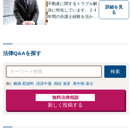
力」加害者側の対
不動産に関するトラブル解
【完全個室対応】
詳細を見
応可：開示請求の
決に特化しています。２４
る
意見照会が来たと
年間の弁護士経験を活かし
きの対処法、被害
ます。 【初回相談60分以
者との示談交渉
内11,000円（消費税別）】
不動産トラブル解決に特化
したサイト→http://fudosan
-lawyer-akiyama.com/
法律Q&Aを探す
検索
例）
離婚 慰謝料
誹謗中傷
相続 遺産
著作物 違法
無料法律相談
新しく投稿する