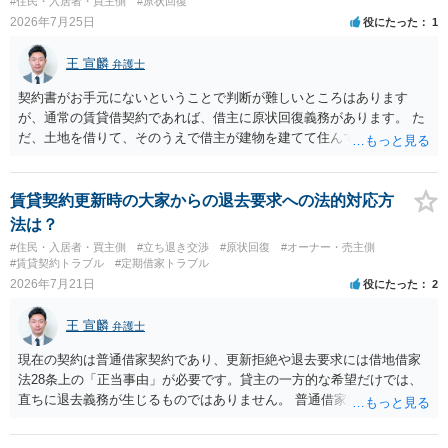
#住民・入居者・買主側
#原状回復
立する可能性がありますので、これを理由に一定の金銭賠償を求める
2026年7月25日
役にたった
1
のも一つでしょう。
王 宣麟
弁護士
契約書がお手元にないということで判断が難しいところはあります
が、通常の賃貸借契約であれば、借主に原状回復義務があります。 た
だ、土地を借りて、そのうえで借主が建物を建てて住んでいたケース
とは異なり、地付き一戸建て住宅（貸主所有）自体を賃借していたの
であれば、建物を収去して土地を明渡す義務は原則生じないはずで
す。 その後、建物を平屋に立て替えた場合であっても、貸主の承諾を
賃貸契約更新時の大家からの退去要求への法的対応方
得ているのであれば、単純に費用を捻出した側に平屋の所有権が帰属
法は？
する、という話になるわけでもないように思います。 そのため、現
#住民・入居者・買主側
#立ち退き交渉
#原状回復
#オーナー・売主側
状、解体費用を負担することが明確な案件ではないため、まずは相手
#賃貸契約トラブル
#定期借家トラブル
に請求の根拠（なぜ当方が平屋の解体費用を負担しなければならない
2026年7月21日
役にたった
2
のか）を確認されてみてはいかがでしょうか。
王 宣麟
弁護士
現在の契約は普通借家契約であり、更新拒絶や退去要求には借地借家
法28条上の「正当事由」が必要です。貸主の一方的な希望だけでは、
直ちに退去義務が生じるものではありません。 普通借家契約から定期
借家契約への切り替えは、既存の普通借家契約を合意解約したうえで
新たな定期借家契約を締結する形になりますが、これは任意の合意が