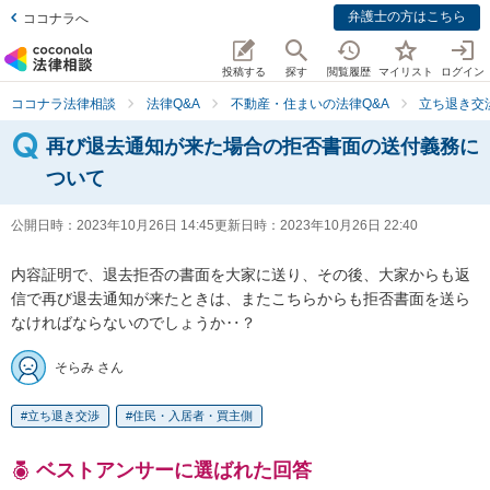
弁護士の方はこちら
ココナラへ
投稿する
探す
閲覧履歴
マイリスト
ログイン
ココナラ法律相談
法律Q&A
不動産・住まいの法律Q&A
立ち退き交
再び退去通知が来た場合の拒否書面の送付義務に
ついて
公開日時：
2023年10月26日 14:45
更新日時：
2023年10月26日 22:40
内容証明で、退去拒否の書面を大家に送り、その後、大家からも返
信で再び退去通知が来たときは、またこちらからも拒否書面を送ら
なければならないのでしょうか‥？
そらみ さん
立ち退き交渉
住民・入居者・買主側
ベストアンサーに選ばれた回答