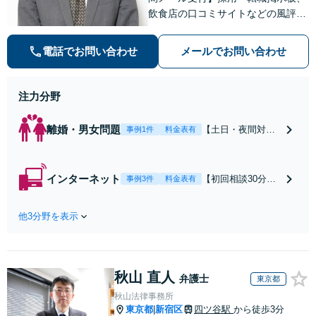
飲食店の口コミサイトなどの風評被
害対策など実績あり！【刑事】犯罪
の種類を問わず相談可。可能な限り
電話でお問い合わせ
メールでお問い合わせ
早期対応で駆けつけサポート【労
働】不当解雇・残業代請求はおまか
せください
注力分野
離婚・男女問題
【土日・夜間対応
事例1件
料金表有
可】【初回相談30
分無料】「相手方
から書面を提示さ
インターネット
【初回相談30分無
事例3件
料金表有
れたら、サインす
料】状況に応じて
る前にご相談を」
手段を使い分け、
経験豊富な弁護士
他3分野を表示
適切な方法で投稿
が全力で交渉にあ
の削除・発信者情
たります！相手方
報開示請求をおこ
と直接話す精神的
ないます「企業や
負担を軽減「弁護
秋山 直人
お店の風評被害対
弁護士
東京都
士の交渉で慰謝料
策／売り上げ低下
秋山法律事務所
金額アップ／減額
防止のために尽
東京都
新宿区
四ツ谷駅
から徒歩3分
|
交渉も対応可」