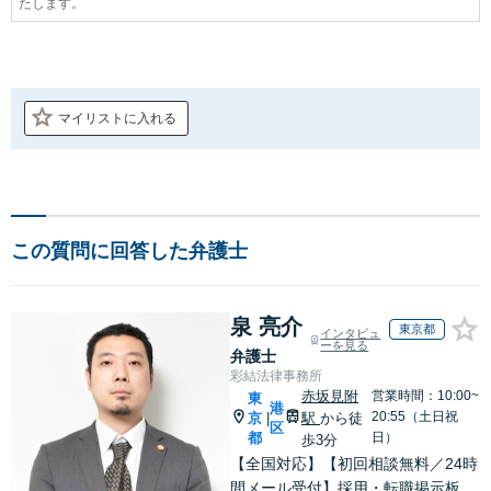
たします。
マイリストに入れる
この質問に回答した弁護士
泉 亮介
東京都
インタビュ
ーを見る
弁護士
彩結法律事務所
赤坂見附
営業時間：10:00~
東
港
20:55（土日祝
京
駅
から徒
|
区
都
日）
歩3分
【全国対応】【初回相談無料／24時
間メール受付】採用・転職掲示板、