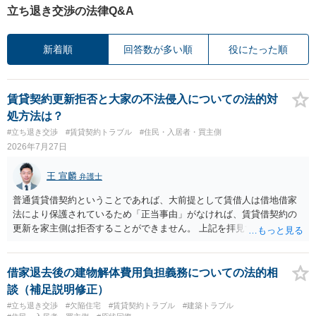
立ち退き交渉の法律Q&A
新着順
回答数が多い順
役にたった順
賃貸契約更新拒否と大家の不法侵入についての法的対
処方法は？
#立ち退き交渉
#賃貸契約トラブル
#住民・入居者・買主側
2026年7月27日
王 宣麟
弁護士
普通賃貸借契約ということであれば、大前提として賃借人は借地借家
法により保護されているため「正当事由」がなければ、賃貸借契約の
更新を家主側は拒否することができません。 上記を拝見する限り、通
常どおり賃料を支払い続けている状況であれば、単に「部屋の内部を
定期確認させてもらないこと」が直ちに正当事由に当たるとは思えま
せんので、更新拒絶を拒否される方向性でよろしいかと存じます。 そ
借家退去後の建物解体費用負担義務についての法的相
の交渉の中で、一定の金銭をもらえれば退去には応じる旨交渉をして
談（補足説明修正）
みるのはいかがでしょうか。 過去に賃借人の許可なく無断で賃貸人が
#立ち退き交渉
#欠陥住宅
#賃貸契約トラブル
#建築トラブル
入室する行為自体は不法行為となり、また刑事的にも住居侵入罪が成