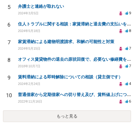
5
弁護士と連絡が取れない
9
2024年3月5日
6
住人トラブルに関する相談：家賃滞納と退去費の支払いを拒否され、管理鍵の横領も発生
8
2024年5月18日
7
家賃滞納による建物明渡請求、和解の可能性と対策
7
2024年5月15日
8
オフィス賃貸物件の退去の原状回復で、必要ない修繕費を請求されている
7
2018年10月7日
9
賃料滞納による即時解除についての相談（貸主側です）
4
2024年2月24日
10
普通借家から定期借家への切り替え及び、賃料値上げについて
6
2022年11月16日
もっと見る