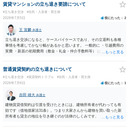
前提であり、借主が同意しなければ成立しません。 12年間の居住実
賃貸マンションの立ち退き要請について
績、子どもの学校や地域とのつながり、転居費用の準備が困難な事情
#立ち退き交渉
#住民・入居者・買主側
などは、借主側の強い居住継続の必要性として正当事由判断において
2026年7月5日
役にたった
2
重視される要素ですので、貸主側にかなり具体的な事情と立退料など
がない限り、更新拒絶が認められるハードルは一般的に高いと考えら
王 宣麟
弁護士
れます。 建物が未登記であること自体は、賃貸借契約の有効性を直ち
に否定するものではなく、引渡しがされていれば賃貸借の効力は原則
立ち退き交渉になると、ケースバイケースであり、その立退料も各種
有効とされています。 今後の交渉では、①現在は普通借家契約が継続
事情を考慮してかなり幅があるかと思います。 一般的に ・引越費用の
しており定期借家への変更に合意していないこと、②貸主側の事情
実費 ・新居の初期費用（敷金・礼金・仲介手数料等） は固い部分かと
（誰が所有者で誰が実際に住む予定か等）を具体的に書面で説明して
思われ、後は、現在の家賃６か月分前後の金額をもらって退去するパ
ほしいこと、③自分たちの居住継続の必要性を丁寧に伝えること、を
ターンが多いかと存じます。
基本方針としたうえで、仮に一定時期の退去を検討する場合には、立
普通賃貸契約の立ち退きについて
退料・引越費用・原状回復費用負担などの条件を明確にした書面を作
#立ち退き交渉
#賃貸契約トラブル
#住民・入居者・買主側
成することが重要です。 契約書では、更新条項・解除条項・期間の定
2026年7月6日
役にたった
1
め・定期借家に関する記載の有無、これまでの更新時の合意内容
（「今回で最後」などの文言）が、借主不利な特約として無効になり
吉田 雄大
得るかどうかも含めて検討ポイントになりますので、署名押印前に内
弁護士
容を十分に確認し、不明点は弁護士に相談することをおすすめしま
建物賃貸借契約は引渡を受けたときには、建物所有者が代わっても有
す。
効です（借地借家法31条）。つまり大家さんから建物を買い取った新
所有者も貸主の地位を引き継ぐのが法律のしくみです。 おそらくは、
新所有者から立退料の提示があることかと思います。金額などの条件
が納得いくものであれば応じても良いですが、納得できなければ断る