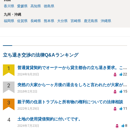
香川県
愛媛県
高知県
徳島県
九州・沖縄
福岡県
佐賀県
長崎県
熊本県
大分県
宮崎県
鹿児島県
沖縄県
立ち退き交渉の法律Q&Aランキング
1
普通賃貸契約でオーナーから貸主都合の立ち退き要求。このまま住み続けるには？
22
2024年9月20日
2
突然の大家から一ヶ月後の退去をしろと言われたが大家が損害請求に応じない
15
2018年2月2日
3
親子間の住居トラブルと所有物の権利についての法律相談
11
2022年1月29日
4
土地の使用貸借契約に付いてです。
8
2024年7月23日