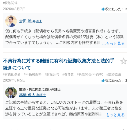
#親族関係
2026年8月7日
役にたった
2
倉田 勲
弁護士
仮に何も手続き（配偶者から長男へ名義変更や遺言書作成）をせず、
配偶者が亡くなった場合は配偶者名義の資産1/2は妻（私）という認識
で合っていますでしょうか。 →ご相談内容を拝見する限りでは、その
認識で合ってはいます。 なお、逆に１/２しか権利がないため、自宅を
完全に所有する場合は、他の相続人に対して自宅の評価額の１/２の代
償金の支払いが必要になります。
不貞行為に対する離婚に有利な証拠収集方法と法的手
続きについて
#有責配偶者
#不倫慰謝料
#財産分与
#養育費
#異性関係(不貞等)
#離婚協議
2026年8月5日
役にたった
2
離婚・男女問題に強い弁護士
髙橋 俊太
弁護士
ご記載の事情からすると、LINEやカカオトークの履歴は、不貞行為を
立証する上で重要な証拠となる可能性があります。夫が第三者と性交
渉を持っていることが立証できれば、離婚原因や慰謝料請求を検討す
る上で重要な事情となります。特に、数年間にわたって特定の相手と
性的関係を継続しているのであれば、その期間や回数が分かる資料は