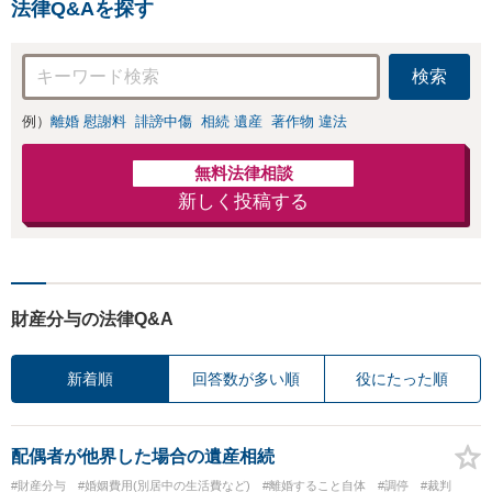
法律Q&Aを探す
検索
例）
離婚 慰謝料
誹謗中傷
相続 遺産
著作物 違法
無料法律相談
新しく投稿する
財産分与の法律Q&A
新着順
回答数が多い順
役にたった順
配偶者が他界した場合の遺産相続
#財産分与
#婚姻費用(別居中の生活費など)
#離婚すること自体
#調停
#裁判