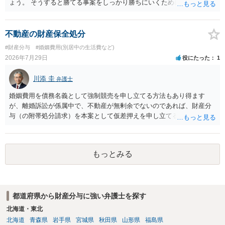
ょう。 そうすると勝てる事案をしっかり勝ちにいくためにも弁護士委
任を強くおすすめします。
不動産の財産保全処分
#財産分与
#婚姻費用(別居中の生活費など)
2026年7月29日
役にたった
1
川添 圭
弁護士
婚姻費用を債務名義として強制競売を申し立てる方法もあり得ます
が、離婚訴訟が係属中で、不動産が無剰余でないのであれば、財産分
与（の附帯処分請求）を本案として仮差押えを申し立てる（法的には
審判前保全処分の扱いになるので管轄は家庭裁判所）という方法も考
えられます。弁護士へ依頼しているのであれば、担当弁護士とよく相
談してください。
もっとみる
都道府県から財産分与に強い弁護士を探す
北海道・東北
北海道
青森県
岩手県
宮城県
秋田県
山形県
福島県