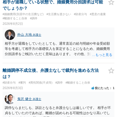
できるだけ保存しておくことをお勧めいたします。 他方、「夫に不貞
相手が退職している状態で、婚姻費用分担請求は可能
がある＝財産分与でも多くもらえる」「当然に親権を取得できる」と
でしょうか？
いう関係にはありません。まず、財産分与は、基本的には夫婦が婚姻
#婚姻費用(別居中の生活費など)
#生活費を渡さない
#財産分与
#悪意の遺棄
中に形成した財産を清算する制度ですので、不貞行為の有無とは別
#離婚すること自体
#調停
に、預貯金、不動産、保険、退職金等の資料を確保しておくことが重
2026年8月2日
要です。また、子の親権については、夫婦間の責任問題とは別に、
「どのような形がお子様の利益になるか」という観点です。そのた
外山 大地
弁護士
め、未就学のお子様について貴方が主として養育しているのであれ
ば、保育園等への送迎、食事・入浴・寝かしつけ等の日常的な育児、
相手方が退職をしていたとしても、通常直近の給与明細や年金受給額
通院や予防接種への対応、保育園との連絡、夫婦それぞれの勤務状
等を考慮して相手方の基礎収入を算定することになるため、婚姻費用
況、別居後にどのような養育環境を用意できるかといった、これまで
分担請求をご検討いただく意味はあります。 その他、別居の経緯、質
の監護実績や今後の生活状況について整理しておくとよいでしょう。
問者様の年収、監護されているお子様がいるかといった事情をふまえ
養育費については、離婚後も父母双方がそれぞれの収入に応じて負担
て、ご検討いただくのが良いかと思います。
するのが原則となります。
離婚調停不成立後、弁護士なしで裁判を進める方法
は？
#財産分与
#審判
#異性関係(不貞等)
#調停
#離婚すること自体
2026年8月3日
役にたった
1
鬼沢 健士
弁護士
調停ならまだしも、訴訟となると弁護士なしは厳しいです。 相手が不
貞をしていたのであれば、離婚が認められる可能性はかなり高いでし