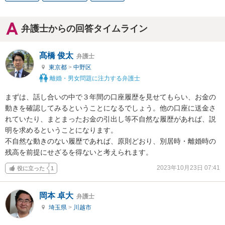
弁護士からの回答タイムライン
髙橋 俊太
弁護士
東京都
>
中野区
離婚・男女問題に注力する弁護士
まずは、話し合いの中で３年間の口座履歴を見せてもらい、お金の
動きを確認してみるということになるでしょう。他の口座に送金さ
れていたり、まとまったお金の引出し等不自然な履歴があれば、説
明を求めるということになります。

不自然な動きのない履歴であれば、原則どおり、別居時・離婚時の
残高を前提にせざるを得ないと考えられます。
2023年10月23日 07:41
役に立った
1
岡本 卓大
弁護士
埼玉県
>
川越市