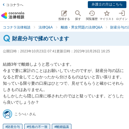
弁護士の方はこちら
ココナラへ
投稿する
探す
閲覧履歴
マイリスト
ログイン
ココナラ法律相談
法律Q&A
離婚・男女問題の法律Q&A
財産分与の
財産分与で揉めています
公開日時：
2023年10月23日 07:41
更新日時：
2023年10月26日 16:25
結婚3年で離婚しようと思っています。

今まで妻に家計のことはお願いしていたのですが、財産分与の話に
なると貯金してこなかったから分けるものはないと言い張ります。

知っている限り妻の口座はひとつで、見せてもらうと確かにそれら
しきものはありません。

もしかしたら隠し口座に移されたのではと疑っています。どうした
ら良いでしょうか？
こうへい さん
財産分与
性格の不一致
離婚協議