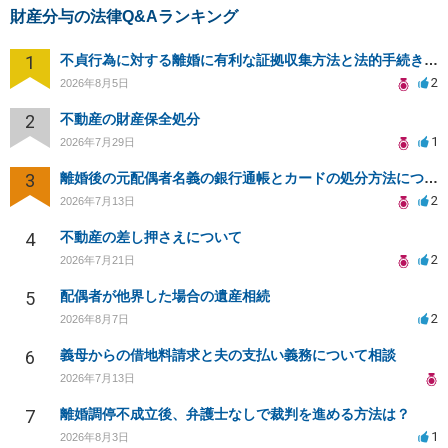
財産分与の法律Q&Aランキング
1
不貞行為に対する離婚に有利な証拠収集方法と法的手続きについて
2
2026年8月5日
2
不動産の財産保全処分
1
2026年7月29日
3
離婚後の元配偶者名義の銀行通帳とカードの処分方法について
2
2026年7月13日
4
不動産の差し押さえについて
2
2026年7月21日
5
配偶者が他界した場合の遺産相続
2
2026年8月7日
6
義母からの借地料請求と夫の支払い義務について相談
2026年7月13日
7
離婚調停不成立後、弁護士なしで裁判を進める方法は？
1
2026年8月3日