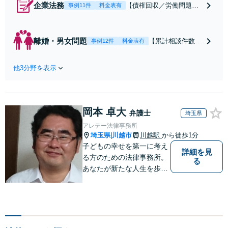
企業法務
【債権回収／労働問題／
事例11件
料金表有
契約関係・契約書チェッ
ク／裁判対応】取引先と
のトラブル・会社内のト
離婚・男女問題
【累計相談件数20
事例12件
料金表有
ラブルなど、事後の解決
00件、解決事例50
だけでなく予防法務まで
0件以上】【初回
ワンストップで対応！顧
他3分野を表示
相談（電話・WE
問弁護士をお探しの方も
B）無料】「オー
ご相談ください！【顧問
ダーメイドの解決
経験豊富】【個別案件も
策を提示」依頼者
対応OK】
岡本 卓大
様の話を丁寧にう
弁護士
埼玉県
かがい、どんな不
アレテー法律事務所
安があるのか、何
埼玉県
川越市
川越駅
から徒歩1分
|
を解決したいのか
子どもの幸せを第一に考え
詳細を見
を正確に読み取り
る方のための法律事務所。
る
ます。【東京都在
あなたが新たな人生を歩み
住以外の方も対
出すためのサポートを。
応】