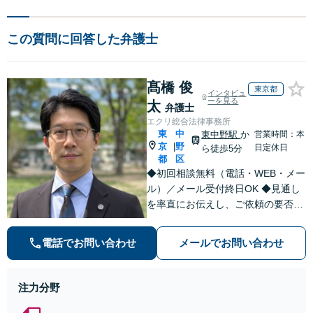
この質問に回答した弁護士
髙橋 俊
東京都
インタビュ
ーを見る
太
弁護士
エクリ総合法律事務所
東
中
東中野駅
か
営業時間：本
京
野
|
日定休日
ら徒歩5分
都
区
◆初回相談無料（電話・WEB・メー
ル）／メール受付終日OK ◆見通し
を率直にお伝えし、ご依頼の要否も
含めてご案内いたします。受任から
解決まで弁護士本人が一貫してスピ
電話でお問い合わせ
メールでお問い合わせ
ーディーに対応いたします。 ◆累計
相談2000件以上・解決実績500件以
上
注力分野