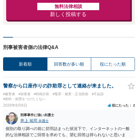
無料法律相談
新しく投稿する
刑事被害者側の法律Q&A
新着順
回答数が多い順
役にたった順
警察から口座作りの詐欺罪として連絡が来ました。
#被害者
#加害者
#特殊詐欺
#冤罪・無実・正当防衛
#不起訴
#前科・前歴をつけたくない
2026年8月6日
役にたった
2
刑事事件に強い弁護士
井上 祐司
弁護士
個別の取り調べの前に切羽詰まった状況下で、インターネットの一般
的な法律相談でご回答を求めても、望む回答は得られないと思いま