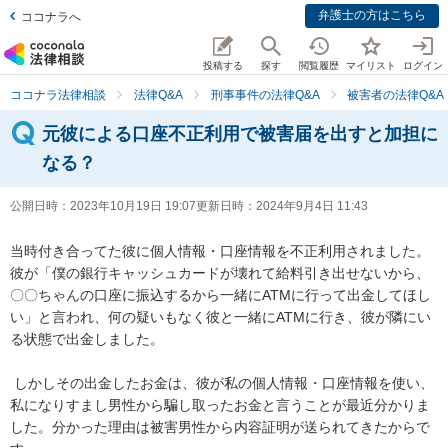
弁護士の方はこちら
ココナラへ
投稿する
探す
閲覧履歴
マイリスト
ログイン
ココナラ法律相談
法律Q&A
刑事事件の法律Q&A
被害者の法律Q&A
元彼による口座不正利用で被害届を出すと加担に
なる？
公開日時：
2023年10月19日 19:07
更新日時：
2024年9月4日 11:43
当時付き合ってた彼に個人情報・口座情報を不正利用されました。 

彼が「僕の銀行キャッシュカードが壊れて給料引き出せないから、
〇〇ちゃんの口座に振込するから一緒にATMに行って出金してほし
い」と言われ、何の疑いもなく彼と一緒にATMに行き、彼が隣にい
る状態で出金しました。

 しかしその出金したお金は、彼が私の個人情報・口座情報を使い、
私になりすまし男性から騙し取ったお金と言うことが最近分かりま
した。分かった理由は被害男性から内容証明が送られてきたからで