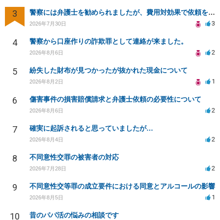
3
警察には弁護士を勧められましたが、費用対効果で依頼をすることを躊躇しています。
3
2026年7月30日
4
警察から口座作りの詐欺罪として連絡が来ました。
2
2026年8月6日
5
紛失した財布が見つかったが抜かれた現金について
1
2026年8月2日
6
傷害事件の損害賠償請求と弁護士依頼の必要性について
2
2026年8月6日
7
確実に起訴されると思っていましたが…
2
2026年8月4日
8
不同意性交罪の被害者の対応
2
2026年7月28日
9
不同意性交等罪の成立要件における同意とアルコールの影響
1
2026年8月5日
10
昔のパパ活の悩みの相談です