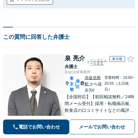
この質問に回答した弁護士
泉 亮介
東京都
インタビュ
ーを見る
弁護士
彩結法律事務所
赤坂見附
営業時間：10:00~
東
港
20:55（土日祝
京
駅
から徒
|
区
都
日）
歩3分
【全国対応】【初回相談無料／24時
間メール受付】採用・転職掲示板、
飲食店の口コミサイトなどの風評被
害対策など実績あり！【刑事】犯罪
の種類を問わず相談可。可能な限り
電話でお問い合わせ
メールでお問い合わせ
早期対応で駆けつけサポート【労
働】不当解雇・残業代請求はおまか