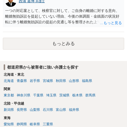
西浦 嘉博
弁護士
一つの対応案として、検察官に対して、ご自身の離婚に対する意向、
離婚無効訴訟を提起していない理由、今後の体調面・金銭面の状況好
転に伴う離婚無効訴訟の提起の見通し等を整理された上で、書面とし
て提出されることを検討されてみてはいかがでしょうか。 少なくとも
検察官の処分判断の際、相談者さんの意向を示す証拠の一つとして位
置づけられる様に思われます。 より詳細についてお聞きになりたい場
もっとみる
合、最寄りの法律事務所での相談を検討ください
都道府県から被害者に強い弁護士を探す
北海道・東北
北海道
青森県
岩手県
宮城県
秋田県
山形県
福島県
関東
東京都
神奈川県
千葉県
埼玉県
茨城県
栃木県
群馬県
北陸・甲信越
新潟県
長野県
山梨県
石川県
富山県
福井県
東海
愛知県
静岡県
岐阜県
三重県