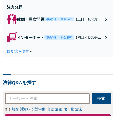
せください
注力分野
離婚・男女問題
【土日・夜間対応
事例1件
料金表有
可】【初回相談30
分無料】「相手方
から書面を提示さ
インターネット
【初回相談30分無
事例3件
料金表有
れたら、サインす
料】状況に応じて
る前にご相談を」
手段を使い分け、
経験豊富な弁護士
他3分野を表示
適切な方法で投稿
が全力で交渉にあ
の削除・発信者情
たります！相手方
報開示請求をおこ
と直接話す精神的
ないます「企業や
負担を軽減「弁護
お店の風評被害対
士の交渉で慰謝料
策／売り上げ低下
金額アップ／減額
法律Q&Aを探す
防止のために尽
交渉も対応可」
力」加害者側の対
【完全個室対応】
応可：開示請求の
検索
意見照会が来たと
きの対処法、被害
例）
離婚 慰謝料
誹謗中傷
相続 遺産
著作物 違法
者との示談交渉