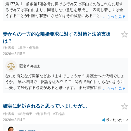
第177条 1 前条第1項各号に掲げる行為又は事由その他これらに類す
る行為又は事由により、同意しない意思を形成し、表明し若しくは全
うすることが困難な状態にさせ又はその状態にあることに乗じて、性
交、肛門性交、口腔性交又は膣若しくは肛門に身体の一部（陰茎を除
く。）若しくは物を挿入する行為であってわいせつなもの（以下この
条及び第179条第2項において「性交等」という。）をした者は、婚姻
妻からの一方的な離婚要求に対する対策と法的支援
関係の有無にかかわらず、5年以上の有期拘禁刑に処する。 第176条 1
は？
次に掲げる行為又は事由その他これらに類する行為又は事由により、
#被害者
#暴行・傷害罪
同意しない意思を形成し、表明し若しくは全うすることが困難な状態
2026年8月5日
にさせ又はその状態にあることに乗じて、わいせつな行為をした者
は、婚姻関係の有無にかかわらず、6月以上10年以下の拘禁刑に処す
匿名A
弁護士
る。 ③アルコール若しくは薬物を摂取させること又はそれらの影響が
あること。 以上の通りですから、アルコール摂取だけでなく、「同意
なにか有効な打開策などありますでしょうか？ 弁護士への依頼でしょ
しない意思を形成し、表明し若しくは全うすることが困難な状態」で
うか。 早い段階で、反論を組み立てて、認否で自白にならないように
あることが必要です。
工夫して対処する必要があると思います。 また警察に被害届を出すと
して、なんとか受理してもらうための方策などありますでしょうか？
告訴状を作って証拠をそろえて出すことでしょう。
確実に起訴されると思っていましたが…
#被害者
#執行猶予
#刑事裁判
#不起訴
2026年8月4日
役にたった
2