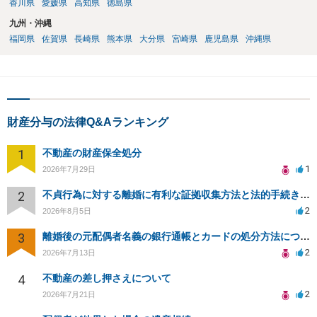
香川県
愛媛県
高知県
徳島県
九州・沖縄
福岡県
佐賀県
長崎県
熊本県
大分県
宮崎県
鹿児島県
沖縄県
財産分与の法律Q&Aランキング
1
不動産の財産保全処分
1
2026年7月29日
2
不貞行為に対する離婚に有利な証拠収集方法と法的手続きについて
2
2026年8月5日
3
離婚後の元配偶者名義の銀行通帳とカードの処分方法について
2
2026年7月13日
4
不動産の差し押さえについて
2
2026年7月21日