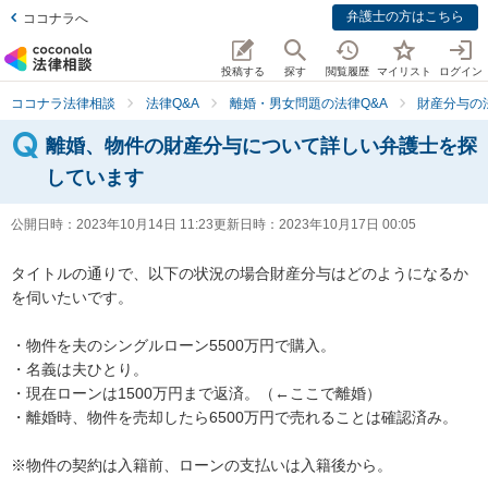
弁護士の方はこちら
ココナラへ
投稿する
探す
閲覧履歴
マイリスト
ログイン
ココナラ法律相談
法律Q&A
離婚・男女問題の法律Q&A
財産分与の
離婚、物件の財産分与について詳しい弁護士を探
しています
公開日時：
2023年10月14日 11:23
更新日時：
2023年10月17日 00:05
タイトルの通りで、以下の状況の場合財産分与はどのようになるか
を伺いたいです。

・物件を夫のシングルローン5500万円で購入。

・名義は夫ひとり。

・現在ローンは1500万円まで返済。（←ここで離婚）

・離婚時、物件を売却したら6500万円で売れることは確認済み。

※物件の契約は入籍前、ローンの支払いは入籍後から。
