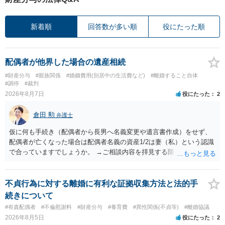
新着順
回答数が多い順
役にたった順
配偶者が他界した場合の遺産相続
#財産分与
#親族関係
#婚姻費用(別居中の生活費など)
#離婚すること自体
#調停
#裁判
2026年8月7日
役にたった
2
倉田 勲
弁護士
仮に何も手続き（配偶者から長男へ名義変更や遺言書作成）をせず、
配偶者が亡くなった場合は配偶者名義の資産1/2は妻（私）という認識
で合っていますでしょうか。 →ご相談内容を拝見する限りでは、その
認識で合ってはいます。 なお、逆に１/２しか権利がないため、自宅を
完全に所有する場合は、他の相続人に対して自宅の評価額の１/２の代
償金の支払いが必要になります。
不貞行為に対する離婚に有利な証拠収集方法と法的手
続きについて
#有責配偶者
#不倫慰謝料
#財産分与
#養育費
#異性関係(不貞等)
#離婚協議
2026年8月5日
役にたった
2