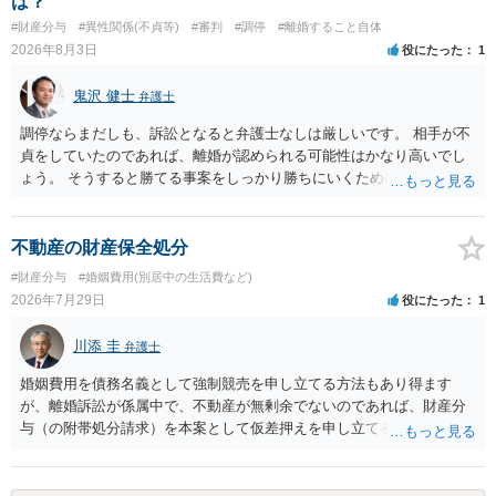
は？
#財産分与
#異性関係(不貞等)
#審判
#調停
#離婚すること自体
2026年8月3日
役にたった
1
鬼沢 健士
弁護士
調停ならまだしも、訴訟となると弁護士なしは厳しいです。 相手が不
貞をしていたのであれば、離婚が認められる可能性はかなり高いでし
ょう。 そうすると勝てる事案をしっかり勝ちにいくためにも弁護士委
任を強くおすすめします。
不動産の財産保全処分
#財産分与
#婚姻費用(別居中の生活費など)
2026年7月29日
役にたった
1
川添 圭
弁護士
婚姻費用を債務名義として強制競売を申し立てる方法もあり得ます
が、離婚訴訟が係属中で、不動産が無剰余でないのであれば、財産分
与（の附帯処分請求）を本案として仮差押えを申し立てる（法的には
審判前保全処分の扱いになるので管轄は家庭裁判所）という方法も考
えられます。弁護士へ依頼しているのであれば、担当弁護士とよく相
談してください。