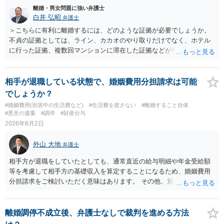
離婚・男女問題に強い弁護士
白井 弘昭
弁護士
＞こちらに有利に離婚するには、どのような証拠が必要でしょうか。
不貞の証拠としては、ライン、カカオのやり取りだけでなく、ホテル
に行った証拠、複数回マンションに滞在した証拠などが有効です。 不
貞の証拠があれば、離婚をさらに有利に進める（離婚したい時期に離
婚する、慰謝料をとるなど）ことができると思われます。 ただし、不
貞発覚後、長期間同居を続けると、不貞を許したとの評価につながる
相手が退職している状態で、婚姻費用分担請求は可能
場合がありますので、ご注意ください。 以上、ご参考まで。
でしょうか？
#婚姻費用(別居中の生活費など)
#生活費を渡さない
#離婚すること自体
#悪意の遺棄
#調停
#財産分与
2026年8月2日
外山 大地
弁護士
相手方が退職をしていたとしても、通常直近の給与明細や年金受給額
等を考慮して相手方の基礎収入を算定することになるため、婚姻費用
分担請求をご検討いただく意味はあります。 その他、別居の経緯、質
問者様の年収、監護されているお子様がいるかといった事情をふまえ
て、ご検討いただくのが良いかと思います。
離婚調停不成立後、弁護士なしで裁判を進める方法