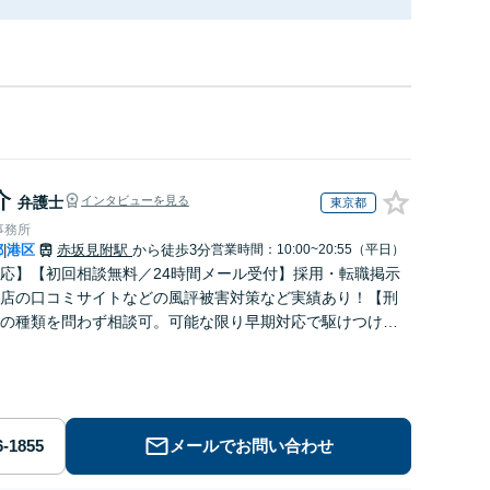
介
弁護士
インタビューを見る
東京都
事務所
都
港区
赤坂見附駅
から徒歩3分
営業時間：10:00~20:55（平日）
|
応】【初回相談無料／24時間メール受付】採用・転職掲示
店の口コミサイトなどの風評被害対策など実績あり！【刑
の種類を問わず相談可。可能な限り早期対応で駆けつけサ
労働】不当解雇・残業代請求はおまかせください
メールでお問い合わせ