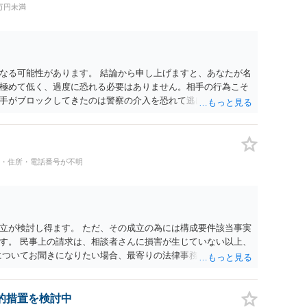
0万円未満
なる可能性があります。 結論から申し上げますと、あなたが名
極めて低く、過度に恐れる必要はありません。相手の行為こそ
手がブロックしてきたのは警察の介入を恐れて逃げた可能性が
は以下の通りです。 ・相手の要求は無視する（1対1のやり取
成立しません） ・マイナンバー総合フリーダイヤルへ連絡し、
・万が一に備え、会社には「個人情報を悪用されたトラブルに巻
察へ相談済みとのことですので、今後別のアカウントから連絡が
名・住所・電話番号が不明
ってください。
立が検討し得ます。 ただ、その成立の為には構成要件該当事実
す。 民事上の請求は、相談者さんに損害が生じていない以上、
についてお聞きになりたい場合、最寄りの法律事務所での相談を
的措置を検討中