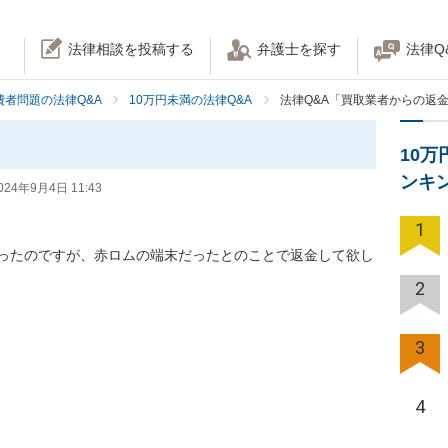
法律相談を投稿する
弁護士を探す
法律Q
費者問題の法律Q&A
10万円未満の法律Q&A
法律Q&A「買取業者からの返
10
ンキ
024年9月4日 11:43
1
ったのですが、赤ロムの端末だったとのことで返金して欲し
2
3
4