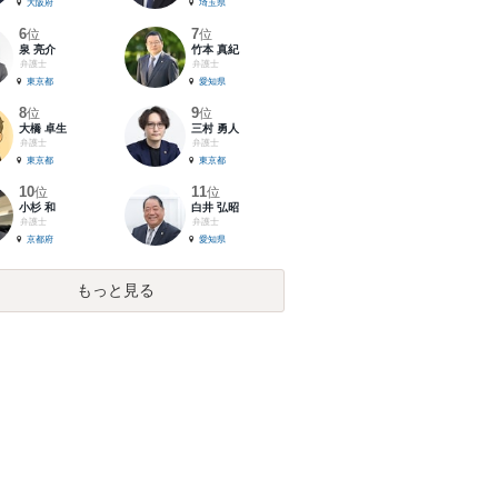
大阪府
埼玉県
6
7
位
位
泉 亮介
竹本 真紀
弁護士
弁護士
東京都
愛知県
8
9
位
位
大橋 卓生
三村 勇人
弁護士
弁護士
東京都
東京都
10
11
位
位
小杉 和
白井 弘昭
弁護士
弁護士
京都府
愛知県
もっと見る