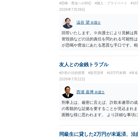
#恐喝・脅迫への対応
#個人・プライベート
#1
2026年7月28日
澁谷 望
弁護士
回答いたします。※弁護士により見解は異
誉毀損などの法的責任を問われる可能性は
が恐喝や脅迫にあたる悪質な手口です。相
高いと考えられます。 今後の具体的な対応
りで「詐欺か」と聞いただけで名誉毀損は
カードの一時停止と再発行手続きを行う 
友人との金銭トラブル
き込まれた」と事前伝えておく すでに警
#詐欺の法的措置
#架空請求
#10万円未満
#本
来ても一切応じず、警察へ追加の報告を行
2026年7月22日
西浦 嘉博
弁護士
刑事上は、厳密に言えば、詐欺未遂罪の成
の客観的な証拠を要することが見込まれま
困難な様に思われます。 より詳細な事項
検討ください。 上記、ご参考ください。
同級生に貸した2万円が未返済、法