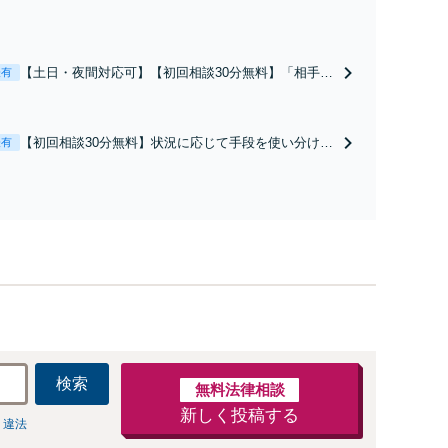
【土日・夜間対応可】【初回相談30分無料】「相手方
表有
から書面を提示されたら、サインする前にご相談を」
経験豊富な弁護士が全力で交渉にあたります！相手方
と直接話す精神的負担を軽減「弁護士の交渉で慰謝料
【初回相談30分無料】状況に応じて手段を使い分け、
表有
金額アップ／減額交渉も対応可」【完全個室対応】
適切な方法で投稿の削除・発信者情報開示請求をおこ
ないます「企業やお店の風評被害対策／売り上げ低下
防止のために尽力」加害者側の対応可：開示請求の意
見照会が来たときの対処法、被害者との示談交渉
検索
無料法律相談
新しく投稿する
 違法