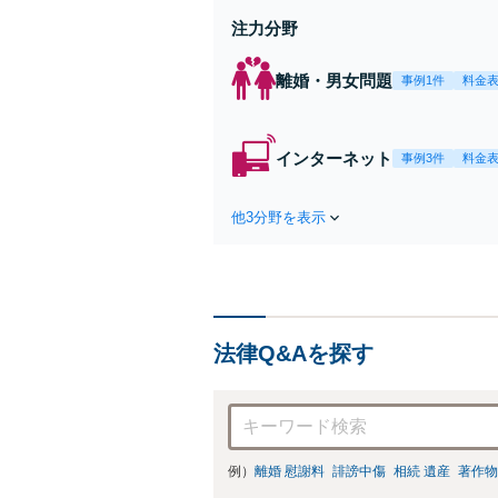
注力分野
離婚・男女問題
事例1件
料金
インターネット
事例3件
料金
他3分野を表示
法律Q&Aを探す
例）
離婚 慰謝料
誹謗中傷
相続 遺産
著作物