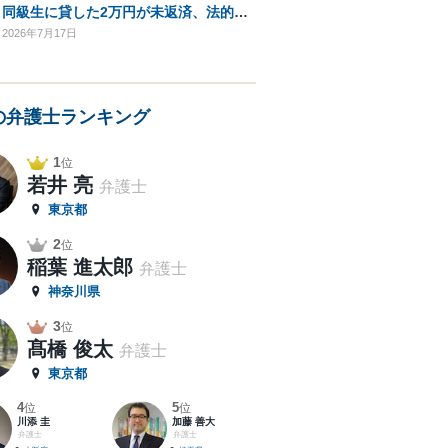
同級生に貸した2万円が未返済、法的措置を検討中
2026年7月17日
の弁護士ランキング
1
位
若井 亮
弁護士
東京都
2
位
稲葉 進太郎
弁護士
神奈川県
3
位
髙橋 俊太
弁護士
東京都
4
5
位
位
川添 圭
加藤 善大
弁護士
弁護士