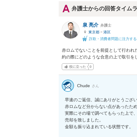
弁護士からの回答タイム
泉 亮介
弁護士
東京都
>
港区
詐欺・消費者問題に注力する
赤ロムでないことを前提として行われ
約の際にどのような合意の上で取引を
役に立った
0
Chude
さん
早速のご返信、誠にありがとうござい
赤ロムなど分からない点があったため
実際にその場で調べてもらった上で、
売却を致しました。

金額も振り込まれている状態です。
