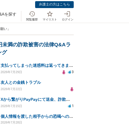
弁護士の方はこちら
&Aを探す
閲覧履歴
マイリスト
ログイン
金願い」
万円未満の詐欺被害の法律Q&Aラ
ング
支払ってしまった迷惑料は返ってきますか？
3
2026年7月29日
友人との金銭トラブル
2026年7月22日
Xから繋がりPayPayにて送金、詐欺被害。
1
2026年7月15日
個人情報を渡した相手からの恐喝への対応方法は？
2026年7月28日