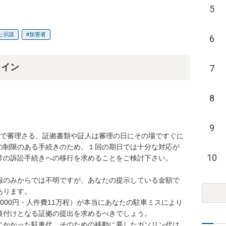
5
た示談
加害者
6
ライン
7
8
9
日で審理さる、証拠書類や証人は審理の日にその場ですぐに
の制限のある手続きのため、１回の期日では十分な対応が
10
常の訴訟手続きへの移行を求めることをご検討下さい。

報のみからでは不明ですが、あなたの提示している金額で
ります。

000円・人件費11万程）が本当にあなたの駐車ミスにより
付けとなる証拠の提出を求めるべきでしょう。

にかかった駐車代、そのための移動に要したガソリン代は