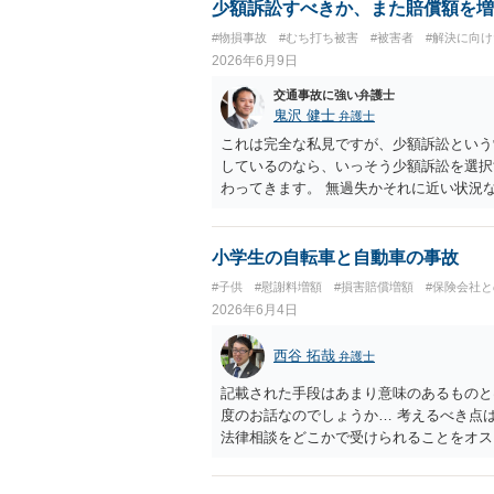
少額訴訟すべきか、また賠償額を増
#物損事故
#むち打ち被害
#被害者
#解決に向
2026年6月9日
交通事故に強い弁護士
鬼沢 健士
弁護士
これは完全な私見ですが、少額訴訟という
しているのなら、いっそう少額訴訟を選択
わってきます。 無過失かそれに近い状況
小学生の自転車と自動車の事故
#子供
#慰謝料増額
#損害賠償増額
#保険会社
2026年6月4日
西谷 拓哉
弁護士
記載された手段はあまり意味のあるものと
度のお話なのでしょうか… 考えるべき点
法律相談をどこかで受けられることをオス