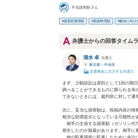
不当請求額 さん
損害賠償増額
慰謝料増額
解決に向け
弁護士からの回答タイム
清水 卓
弁護士
東京都
>
中央区
交通事故に注力する弁護士
まず、少額訴訟は原則として1回の期
調べることができるものに限られる等
できないときには、裁判所に対して通
次に、妥当な損害額は、投稿内容の情
相当な賠償提示となっている可能性があ
　相手の主張する損害額（ガソリン代7
発生したのか疑義があります。相手に裏
　他の駐車場所に駐車したために余計