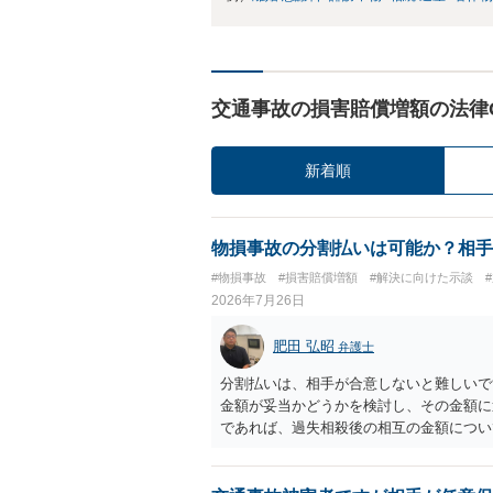
交通事故の損害賠償増額の法律
新着順
物損事故の分割払いは可能か？相手
#物損事故
#損害賠償増額
#解決に向けた示談
2026年7月26日
肥田 弘昭
弁護士
分割払いは、相手が合意しないと難しいで
金額が妥当かどうかを検討し、その金額に
であれば、過失相殺後の相互の金額につい
るのが良いかと思います。威圧されるので
ご参考にしてください。