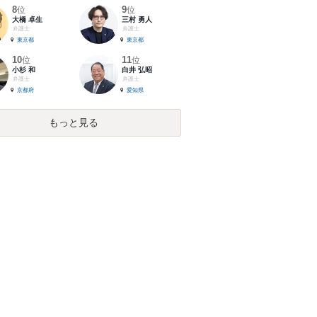
8
9
位
位
大橋 卓生
三村 勇人
弁護士
弁護士
東京都
東京都
10
11
位
位
小杉 和
白井 弘昭
弁護士
弁護士
京都府
愛知県
もっと見る