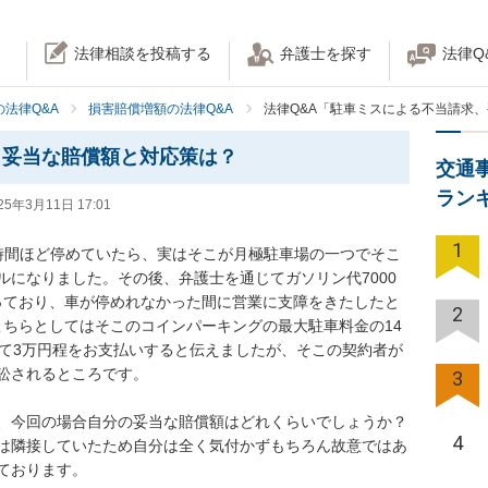
法律相談を投稿する
弁護士を探す
法律Q
法律Q&A
損害賠償増額の法律Q&A
法律Q&A「駐車ミスによる不当請求
、妥当な賠償額と対応策は？
交通
ラン
25年3月11日 17:01
1
時間ほど停めていたら、実はそこが月極駐車場の一つでそこ
ルになりました。その後、弁護士を通じてガソリン代7000
行っており、車が停めれなかった間に営業に支障をきたしたと
2
こちらとしてはそこのコインパーキングの最大駐車料金の14
せて3万円程をお支払いすると伝えましたが、そこの契約者が
訟されるところです。

3
、今回の場合自分の妥当な賠償額はどれくらいでしょうか？

4
は隣接していたため自分は全く気付かずもちろん故意ではあ
ております。