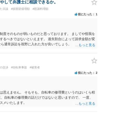
やして弁護士に相談できるか。
けた示談
#損害賠償増額
#慰謝料増額
役にたった
1
制度そのものが弱いものだと思っております。 ましてや怪我を
するべきではないといえます。 過失割合によって請求金額が変
なら通常訴訟を視野に入れた方が良いでしょう。
との交渉
#自転車事故
#被害者
役にたった
2
は思えません。 そもそも、自転車の修理費というのはいくら程
は、自転車の修理費の話だけではないと思いますので、 一度、
スメいたします。