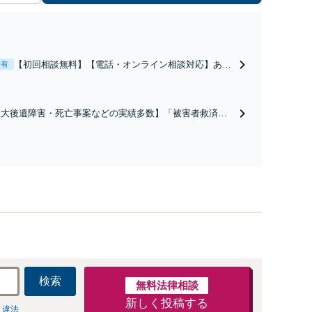
【初回相談無料】【電話・オンライン相談対応】あな
表有
たにとって有利な条件で離婚ができるよう、経験豊富
な弁護士が多角的な視点でアドバイス「親権・監護
権・面会交流に実績あり」子の引渡し・認知・親子関
重大後遺障害・死亡事案などの実績多数】「被害者救済を
係不存在確認などもご相談下さい【子連れ相談可】
一に」一日でも早く日常を取り戻せるよう、私が力になり
す【初回相談無料】【電話・オンライン相談対応】「スピ
ド対応・納得できる解決を」「刑事裁判のニーズにも対
」【休日・夜間相談可】
検索
無料法律相談
新しく投稿する
 違法