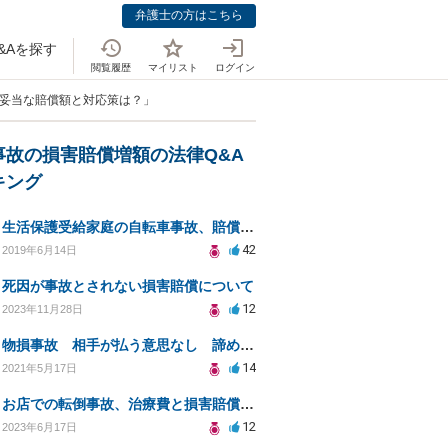
弁護士の方はこちら
&Aを探す
閲覧履歴
マイリスト
ログイン
、妥当な賠償額と対応策は？」
事故の損害賠償増額の法律Q&A
キング
生活保護受給家庭の自転車事故、賠償請求への対処法
42
2019年6月14日
死因が事故とされない損害賠償について
12
2023年11月28日
物損事故 相手が払う意思なし 諦めるしかないのですか？
14
2021年5月17日
お店での転倒事故、治療費と損害賠償の相談方法は？
12
2023年6月17日