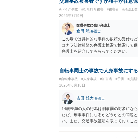
交通事故被害者ですが相手が任意保
#バイク事故
#むち打ち被害
#被害者
#弁護士
2026年7月9日
交通事故に強い弁護士
倉田 勲
弁護士
この場では具体的な事件の依頼の受付など
コナラ法律相談の弁護士検索で検索して個
弁護士を紹介してもらってください。
自転車同士の事故で人身事故にする
#自転車事故
#人身事故
#加害者
#子供
#損害
2026年6月18日
吉田 雄大
弁護士
14歳未満の人の行為は刑事罰の対象にな
ただ、刑事事件になるかどうかとの問題と
い、また、交通事故証明を取っておくこと