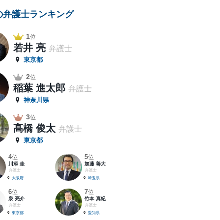
の弁護士ランキング
1
位
若井 亮
弁護士
東京都
2
位
稲葉 進太郎
弁護士
神奈川県
3
位
髙橋 俊太
弁護士
東京都
4
5
位
位
川添 圭
加藤 善大
弁護士
弁護士
大阪府
埼玉県
6
7
位
位
泉 亮介
竹本 真紀
弁護士
弁護士
東京都
愛知県