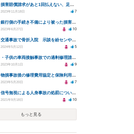
損害賠償請求があと1回払えない、足りない
7
2023年11月18日
銀行側の手続き不備により被った損害に対する賠償の見解を求めます
10
2023年6月27日
交通事故で骨折入院 示談を紛センや弁センに頼むのと弁護士に頼むのはどちらがいいのか
5
2024年5月12日
・子供の車両接触事故での過剰修理請求への対応策
9
2023年10月1日
物損事故後の修理費用協定と保険利用の判断ポイント
7
2023年5月20日
信号無視による人身事故の処罰について教えてください。
10
2021年9月18日
もっと見る