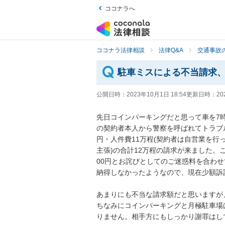
ココナラへ
ココナラ法律相談
法律Q&A
交通事故の
駐車ミスによる不当請求
公開日時：
2023年10月1日 18:54
更新日時：
20
先日コインパーキングだと思って車を7
の契約者本人から警察を呼ばれてトラブ
円・人件費11万程(契約者は自営業を
主張)の合計12万程の請求が来ました。
00円とお詫びとしてのご迷惑料を合わ
納得しなかったようなので、現在少額訴
あまりにも不当な請求額だと思いますが
ちなみにコインパーキングと月極駐車場
りません。相手方にもしっかり謝罪はし