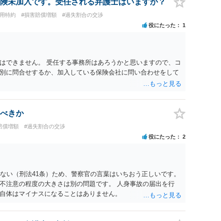
険未加入です。受任される弁護士はいますか？
費用特約
#損害賠償増額
#過失割合の交渉
役にたった
1
はできません。 受任する事務所はあろうかと思いますので、コ
別に問合せするか、加入している保険会社に問い合わせをして
べきか
賠償増額
#過失割合の交渉
役にたった
2
らない（刑法41条）ため、警察官の言葉はいちおう正しいです。
不注意の程度の大きさは別の問題です。 人身事故の届出を行
自体はマイナスになることはありません。