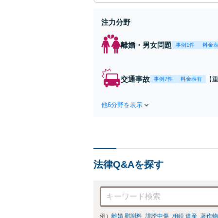
注力分野
離婚・男女問題
事例1件
料金
交通事故
【
事例7件
料金表有
第
ま
他6分野を表示
ー
応
法律Q&Aを探す
例）
離婚 慰謝料
誹謗中傷
相続 遺産
著作物