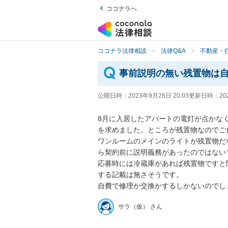
ココナラへ
ココナラ法律相談
法律Q&A
不動産・
事前説明の無い残置物は
公開日時：
2023年9月28日 20:03
更新日時：
20
8月に入居したアパートの電灯が点かな
を求めました。ところが残置物なのでご
ワンルームのメインのライトが残置物だ
ら契約前に説明義務があったのではないで
応募時には冷蔵庫があれば残置物ですと
する記載は無さそうです。

自費で修理か交換かするしかないのでし
サラ（仮） さん