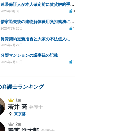
連帯保証人が本人確定前に賃貸解約手続きをすることに関して
3
2026年8月3日
借家退去後の建物解体費用負担義務についての法的相談（補足説明修正）
1
2026年7月25日
賃貸契約更新拒否と大家の不法侵入についての法的対処方法は？
2026年7月27日
分譲マンションの議事録の記載
1
2026年7月13日
の弁護士ランキング
1
位
若井 亮
弁護士
東京都
2
位
稲葉 進太郎