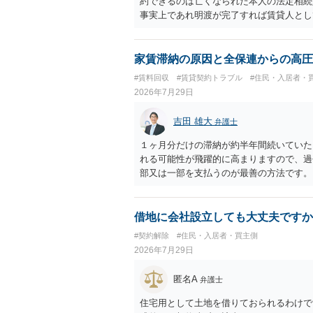
約できるのは亡くなられた本人の法定相続
事実上であれ明渡が完了すれば賃貸人とし
られつつある手続はあくまでも、建物を賃
が良いと思います。またその方法で進めた
済的負担を最小限に食い止められるため望
家賃滞納の原因と全保連からの高圧
#賃料回収
#賃貸契約トラブル
#住民・入居者・
2026年7月29日
吉田 雄大
弁護士
１ヶ月分だけの滞納が約半年間続いていた
れる可能性が飛躍的に高まりますので、過
部又は一部を支払うのが最善の方法です。
のある返答は期待できないと思います。
借地に会社設立しても大丈夫ですか
#契約解除
#住民・入居者・買主側
2026年7月29日
匿名A
弁護士
住宅用として土地を借りておられるわけで