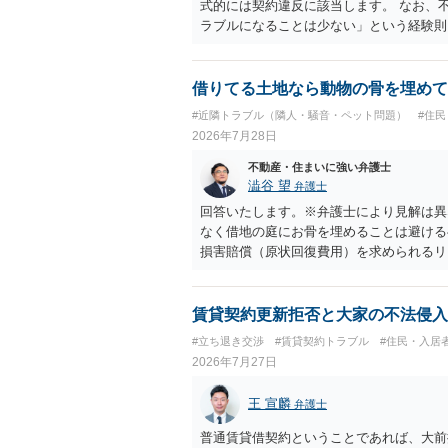
式的には契約違反に該当します。 なお、
ラブルになることは少ない」という経験則
ません。 ただ、解除まで認められるかど
で、建物を事務所・店舗用に大きく改築す
れません。 しかしそれでも、大家さんが
借りてる土地なら動物の骨を埋めて
り、立ち退きを迫る材料に使ったりする可
#近隣トラブル（隣人・騒音・ペット問題）
#住
2026年7月28日
不動産・住まいに強い弁護士
澁谷 望
弁護士
回答いたします。※弁護士により見解は異
なく借地の庭にお骨を埋めることは避ける
損害賠償（原状回復費用）を求められるリ
体は墓地埋葬法違反や不法投棄には該当し
有者は質問者様であっても、土地の所有権
める行為は、他人の所有権を侵害する行為
賃貸契約更新拒否と大家の不法侵入
いのが私見です。 どうしてもお近くで供
#立ち退き交渉
#賃貸契約トラブル
#住民・入居
直接埋めずに大きめの鉢植え等で供養する
2026年7月27日
確実かと思います。
王 宣麟
弁護士
普通賃貸借契約ということであれば、大前