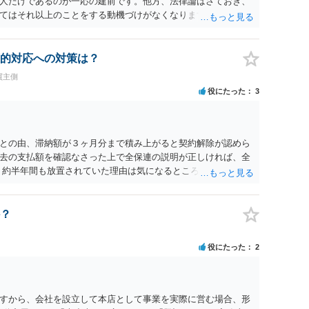
人だけであるのが一応の建前です。他方、法律論はさておき、
てはそれ以上のことをする動機づけがなくなります。 今回進め
貸人に一日も早く明け渡すための便宜的方法として理解するの
方が、連帯保証人であるお知り合いさんにとっても、自身の経
ましいやり方だといえます。
的対応への対策は？
買主側
役にたった
3
との由、滞納額が３ヶ月分まで積み上がると契約解除が認めら
去の支払額を確認なさった上で全保連の説明が正しければ、全
 約半年間も放置されていた理由は気になるところですが、中身
？
役にたった
2
すから、会社を設立して本店として事業を実際に営む場合、形