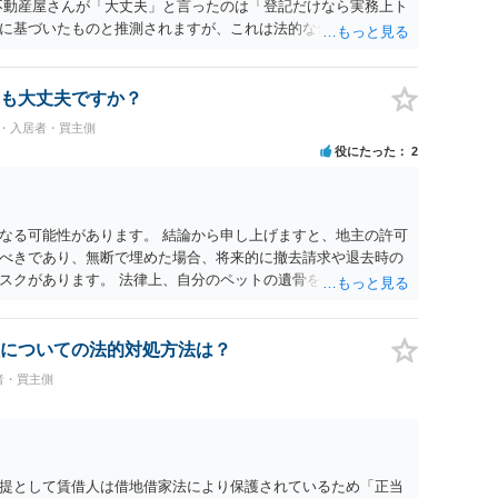
不動産屋さんが「大丈夫」と言ったのは「登記だけなら実務上ト
に基づいたものと推測されますが、これは法的な保証ではあり
うかについては信頼関係が破壊されたかどうかで判断されますの
る等までなさらない限り、リスクはそれほど大きくないかもし
契約違反を口実に、将来の更新時に更新料の上乗せを要求した
も大丈夫ですか？
能性は否定できません。
民・入居者・買主側
役にたった
2
なる可能性があります。 結論から申し上げますと、地主の許可
べきであり、無断で埋めた場合、将来的に撤去請求や退去時の
スクがあります。 法律上、自分のペットの遺骨を埋める行為自
ないため、犯罪になるわけではありません。しかし、建物の所
はあくまで地主にあります。そのため、地主に無断でお骨を埋
や、借地人としての善管注意義務違反とみなされる可能性が高
についての法的対処方法は？
養されたい場合は、事前に地主へ相談して許可を得るか、土地に
者・買主側
「プランター葬」や、ペット霊園等への納骨を検討されるのが
提として賃借人は借地借家法により保護されているため「正当