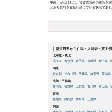
事由」がなければ、賃貸借契約の更新を家
どおり賃料を支払い続けている状況であれ
に正当事由に当たるとは思えませんので、
渉の中で、一定の金銭をもらえれば退去に
人の許可なく無断で賃貸人が入室する行為
可能性がありますので、これを理由に一定
都道府県から住民・入居者・買主側
北海道・東北
北海道
青森県
岩手県
宮城県
秋田県
関東
東京都
神奈川県
千葉県
埼玉県
茨城県
北陸・甲信越
新潟県
長野県
山梨県
石川県
富山県
東海
愛知県
静岡県
岐阜県
三重県
関西
大阪府
兵庫県
京都府
滋賀県
奈良県