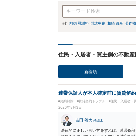
例）
離婚 慰謝料
誹謗中傷
相続 遺産
著作物
住民・入居者・買主側の不動産
新着順
連帯保証人が本人確定前に賃貸解約
#契約解除
#賃貸契約トラブル
#住民・入居者・
2026年8月3日
吉田 雄大
弁護士
法律的に正しい言い方をすれば、連帯保証