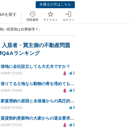
弁護士の方はこちら
&Aを探す
閲覧履歴
マイリスト
ログイン
の無い残置物は自費修理？」
・入居者・買主側の不動産問題
律Q&Aランキング
借地に会社設立しても大丈夫ですか？
2
2026年7月29日
借りてる土地なら動物の骨を埋めても大丈夫ですか？
2
2026年7月28日
家賃滞納の原因と全保連からの高圧的対応への対策は？
3
2026年7月29日
賃貸契約更新時の大家からの退去要求への法的対応方法は？
2
2026年7月21日