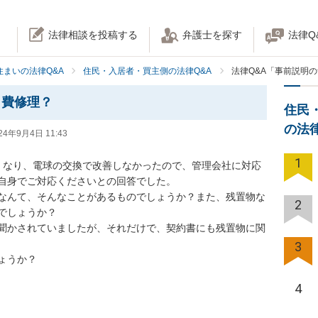
法律相談を投稿する
弁護士を探す
法律Q
住まいの法律Q&A
住民・入居者・買主側の法律Q&A
法律Q&A「事前説明
自費修理？
住民
の法
24年9月4日 11:43
1
くなり、電球の交換で改善しなかったので、管理会社に対応
自身でご対応くださいとの回答でした。

なんて、そんなことがあるものでしょうか？また、残置物な
2
しょうか？

聞かされていましたが、それだけで、契約書にも残置物に関
3
ょうか？
4