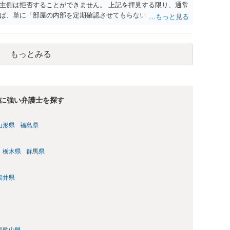
主側は拒否することができません。 上記を拝見する限り、通常
ば、単に「部屋の内部を定期確認させてもらないこと」が直ち
更新拒絶を拒否される方向性でよろしいかと存じます。 その交
は応じる旨交渉をしてみるのはいかがでしょうか。 過去に賃借
自体は不法行為となり、また刑事的にも住居侵入罪が成立する
もっとみる
の金銭賠償を求めるのも一つでしょう。
に強い弁護士を探す
山形県
福島県
栃木県
群馬県
福井県
和歌山県