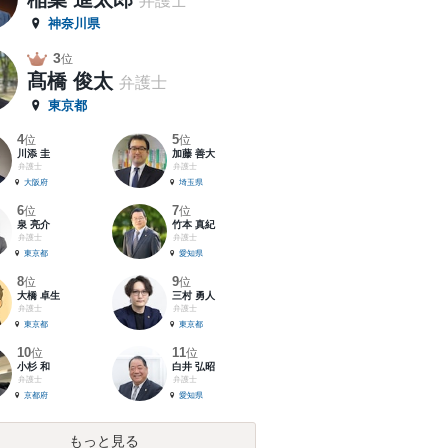
弁護士
神奈川県
3
位
髙橋 俊太
弁護士
東京都
4
5
位
位
川添 圭
加藤 善大
弁護士
弁護士
大阪府
埼玉県
6
7
位
位
泉 亮介
竹本 真紀
弁護士
弁護士
東京都
愛知県
8
9
位
位
大橋 卓生
三村 勇人
弁護士
弁護士
東京都
東京都
10
11
位
位
小杉 和
白井 弘昭
弁護士
弁護士
京都府
愛知県
もっと見る